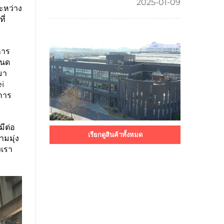
2025-01-09
ะหว่าง
ี่
การ
หนด
มา
ei
การ
มีต่อ
เรียกดูสินค้าทั้งหมด
มมุ่ง
งเรา