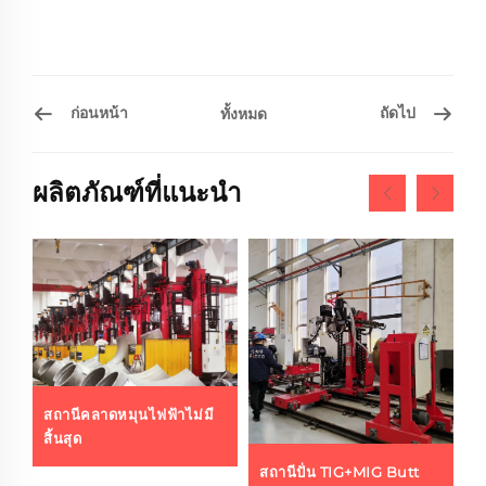
ก่อนหน้า
ถัดไป
ทั้งหมด
ผลิตภัณฑ์ที่แนะนำ
สถานีคลาดหมุนไฟฟ้าไม่มี
สิ้นสุด
สถานีปั่น TIG+MIG Butt
ส