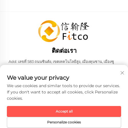
ติดต่อเรา
Add: เลขที่ 583 ถนนซินตัง, เขตเทคโนโลยีสูง, เมืองคุนซาน, เมืองซู
โจว, มณฑลเจียงซู, สาธารณรัฐประชาชนจีน 215316
โทร:
+86-137 6186 0079
We value your privacy
อีเมล:
[email protected]
We use cookies and similar tools to provide our services.
If you don't want to accept all cookies, click Personalize
cookies.
ลิขสิทธิ์ © 2026 บริษัท เฟธ-ฮั่น อินเทลลิเจนท์ เทคโนโลยี จำกัด ทั้งหมด
สงวนสิทธิ์ -
นโยบายความเป็นส่วนตัว
Accept all
Personalize cookies