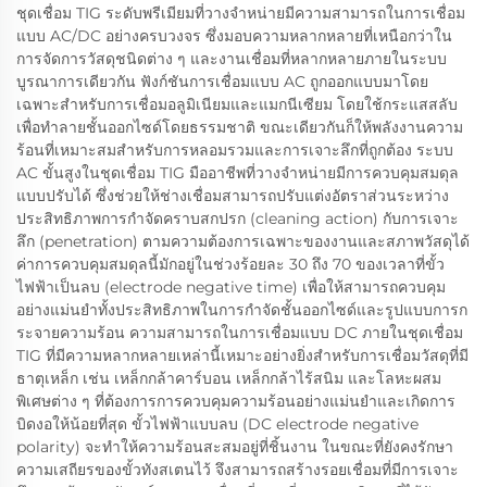
ชุดเชื่อม TIG ระดับพรีเมียมที่วางจำหน่ายมีความสามารถในการเชื่อม
แบบ AC/DC อย่างครบวงจร ซึ่งมอบความหลากหลายที่เหนือกว่าใน
การจัดการวัสดุชนิดต่าง ๆ และงานเชื่อมที่หลากหลายภายในระบบ
บูรณาการเดียวกัน ฟังก์ชันการเชื่อมแบบ AC ถูกออกแบบมาโดย
เฉพาะสำหรับการเชื่อมอลูมิเนียมและแมกนีเซียม โดยใช้กระแสสลับ
เพื่อทำลายชั้นออกไซด์โดยธรรมชาติ ขณะเดียวกันก็ให้พลังงานความ
ร้อนที่เหมาะสมสำหรับการหลอมรวมและการเจาะลึกที่ถูกต้อง ระบบ
AC ขั้นสูงในชุดเชื่อม TIG มืออาชีพที่วางจำหน่ายมีการควบคุมสมดุล
แบบปรับได้ ซึ่งช่วยให้ช่างเชื่อมสามารถปรับแต่งอัตราส่วนระหว่าง
ประสิทธิภาพการกำจัดคราบสกปรก (cleaning action) กับการเจาะ
ลึก (penetration) ตามความต้องการเฉพาะของงานและสภาพวัสดุได้
ค่าการควบคุมสมดุลนี้มักอยู่ในช่วงร้อยละ 30 ถึง 70 ของเวลาที่ขั้ว
ไฟฟ้าเป็นลบ (electrode negative time) เพื่อให้สามารถควบคุม
อย่างแม่นยำทั้งประสิทธิภาพในการกำจัดชั้นออกไซด์และรูปแบบการก
ระจายความร้อน ความสามารถในการเชื่อมแบบ DC ภายในชุดเชื่อม
TIG ที่มีความหลากหลายเหล่านี้เหมาะอย่างยิ่งสำหรับการเชื่อมวัสดุที่มี
ธาตุเหล็ก เช่น เหล็กกล้าคาร์บอน เหล็กกล้าไร้สนิม และโลหะผสม
พิเศษต่าง ๆ ที่ต้องการการควบคุมความร้อนอย่างแม่นยำและเกิดการ
บิดงอให้น้อยที่สุด ขั้วไฟฟ้าแบบลบ (DC electrode negative
polarity) จะทำให้ความร้อนสะสมอยู่ที่ชิ้นงาน ในขณะที่ยังคงรักษา
ความเสถียรของขั้วทังสเตนไว้ จึงสามารถสร้างรอยเชื่อมที่มีการเจาะ