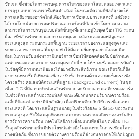
ชัดเจน ซึ่งช่วยในการควบคุมความไหลของแนวโลหะหลอมเหลวและ
บรรลุรูปแบบการแทรกซึมที่สม่ำเสมอ ในขณะที่ความถี่พัลส์สูงจะให้
ความเสถียรของอาร์คใกล้เคียงกับการเชื่อมแบบกระแสคงที่ แต่ยังคง
ได้ประโยชน์จากการลดปริมาณความร้อนที่ป้อนเข้าโดยรวม ความ
สามารถในการปรับรูปแบบพัลส์ขั้นสูงที่ผสานอยู่ในชุดเชื่อม TIG ระดับ
มืออาชีพสำหรับขาย มอบการควบคุมอย่างอิสระต่อแอมพลิจูดของ
กระแสสูงสุด ระดับกระแสพื้นฐาน ระยะเวลาของกระแสสูงสุด และ
ระยะเวลาของกระแสพื้นฐาน ทำให้มีความยืดหยุ่นอย่างไม่เคยมีมา
ก่อนในการปรับแต่งพารามิเตอร์การเชื่อมให้สอดคล้องกับข้อกำหนด
เฉพาะของแต่ละงาน การควบคุมระดับนี้ช่วยให้ช่างเชื่อมลดการบิดตัว
ในวัสดุที่มีความหนาน้อยลงได้อย่างมีประสิทธิภาพ ขณะเดียวกันก็ยัง
คงการแทรกซึมที่เพียงพอเพื่อรองรับข้อกำหนดด้านความแข็งแรงเชิง
โครงสร้าง คุณสมบัติกระแสพื้นฐาน (background current) ในชุด
เชื่อม TIG ที่มีความซับซ้อนสำหรับขาย จะรักษาความเสถียรของอาร์ค
ในช่วงที่กระแสต่ำของรอบพัลส์ ขณะเดียวกันก็ลดปริมาณความร้อน
เฉลี่ยที่ป้อนเข้าอย่างมีนัยสำคัญ เมื่อเปรียบเทียบกับวิธีการเชื่อมแบบ
กระแสคงที่ โดยกระแสพื้นฐานมักอยู่ในช่วงร้อยละ 5 ถึง 50 ของระดับ
กระแสสูงสุด ซึ่งให้สมดุลที่เหมาะสมระหว่างความเสถียรของอาร์คกับ
การจัดการความร้อน เทคโนโลยีการเชื่อมแบบพัลส์ในชุดเชื่อม TIG
ขั้นสูงสำหรับขายนั้นมีประโยชน์อย่างยิ่งโดยเฉพาะในการเชื่อมโลหะ
ต่างชนิดกัน ซึ่งการขยายตัวทางความร้อนที่ต่างกันอาจก่อให้เกิดปัญหา