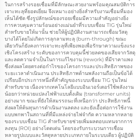
ในการสร้างรอยเชื่อมที่มีลักษณะสวยงามพร้อมคุณสมบัติการ
เจาะทะลุที่ยอดเยี่ยม จึงเหมาะอย่างยิ่งสำหรับงานเชื่อมที่มอง
เห็นได้ชัด ซึ่งรูปลักษณ์ของรอยเชื่อมมีความสำคัญอย่างยิ่ง
การควบคุมความร้อนอย่างแม่นยำที่ระบบเชื่อม TIG รุ่นใหม่
สำหรับขายให้มานั้น ช่วยให้ผู้ปฏิบัติงานสามารถเชื่อมวัสดุ
บางได้โดยไม่เกิดการลุกลามทะลุ (burn-through) ขณะ
เดียวกันก็ยังคงการเจาะทะลุที่เพียงพอเพื่อรักษาความแข็งแรง
เชิงโครงสร้าง ระดับของการควบคุมนี้ช่วยลดของเสียจากวัสดุ
และลดความจำเป็นในการแก้ไขงาน (rework) ที่มีราคาแพง
ซึ่งส่งผลโดยตรงต่อกำไรของโครงการและประสิทธิภาพของ
ระยะเวลาดำเนินงาน ประสิทธิภาพด้านพลังงานถือเป็นข้อได้
เปรียบอีกประการหนึ่งที่สำคัญของระบบเชื่อม TIG รุ่นใหม่
สำหรับขาย เนื่องจากเทคโนโลยีแบบอินเวอร์เตอร์ใช้พลังงาน
น้อยกว่าหน่วยแปลงไฟฟ้าแบบดั้งเดิม (transformer units)
อย่างมาก ขณะที่ยังให้สมรรถนะที่เหนือกว่า ประสิทธิภาพนี้
ส่งผลให้ต้นทุนการดำเนินงานลดลง และยังเอื้อต่อการใช้งาน
แบบพกพาในสถานที่ที่มีแหล่งจ่ายไฟจำกัด ความหลากหลาย
ของระบบเชื่อม TIG สำหรับขายช่วยเพิ่มผลตอบแทนจากการ
ลงทุน (ROI) อย่างโดดเด่น โดยรองรับกระบวนการเชื่อม
หลายรูปแบบและวัสดุหลายประเภทภายในระบบเดียว ผู้ปฏิบัติ