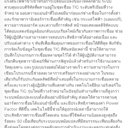
แรงดันไฟฟ้าขาเข้าหรือการเปลี่ยนแปลงของโหลดก็ตาม ระบบ
ควบคุมแบบดิจิทัลที่ผสานอยู่ในชุดเชื่อม TIG ระดับพรีเมียมที่วาง
จำหน่าย มอบความแม่นยำที่ไม่เคยมีมาก่อนแก่ช่างเชื่อมในการตั้งค่า
และรักษาพารามิเตอร์การเชื่อมที่สำคัญ เช่น กระแสไฟฟ้า (แอมแปร์),
ความยาวของอาร์ค และความถี่การพัลส์ หน้าจอแสดงผลดิจิทัลแบบ
โต้ตอบแสดงข้อมูลย้อนกลับแบบเรียลไทม์เกี่ยวกับสภาพการเชื่อม ช่วย
ให้ผู้ปฏิบัติงานสามารถตรวจสอบประสิทธิภาพได้อย่างต่อเนื่อง และ
ปรับแต่งค่าต่าง ๆ ทันทีเพื่อเพิ่มคุณภาพของการเชื่อมให้ดีที่สุด ฟังก์ชัน
การจัดเก็บข้อมูลในชุดเชื่อม TIG ที่ทันสมัยเหล่านี้ ช่วยให้สามารถ
บันทึกโปรแกรมการเชื่อมหลายชุดไว้ได้ ทำให้ผู้ปฏิบัติงานสามารถ
เรียกคืนชุดพารามิเตอร์ที่ผ่านการพิสูจน์แล้วสำหรับการใช้งานเฉพาะ
วัสดุเฉพาะ และรูปแบบรอยต่อได้อย่างรวดเร็ว ความสามารถในการ
เขียนโปรแกรมนี้ช่วยลดเวลาการเตรียมการลงอย่างมาก ในขณะ
เดียวกันก็รับประกันผลลัพธ์ที่สม่ำเสมอทั้งในกระบวนการเชื่อมหลาย
ครั้งและระหว่างผู้ปฏิบัติงานที่แตกต่างกัน เทคโนโลยีอินเวอร์เตอร์ใน
ชุดเชื่อม TIG รุ่นใหม่ที่วางจำหน่ายในปัจจุบันทำงานที่ความถี่สูงกว่า
ระบบหม้อแปลงแบบดั้งเดิมอย่างมีนัยสำคัญ ส่งผลให้สามารถควบคุ
มอาร์คการเชื่อมได้แม่นยำยิ่งขึ้น และมีประสิทธิภาพของค่า Power
Factor ที่ดีขึ้น เทคโนโลยีนี้ช่วยให้อุปกรณ์เหล่านี้สามารถให้
ประสิทธิภาพการเชื่อมที่โดดเด่น ขณะที่ใช้พลังงานน้อยลงสูงสุดถึง
ร้อยละ 50 เมื่อเทียบกับระบบแบบหม้อแปลงที่มีสมรรถนะเทียบเคียงกัน
ซึ่งส่งผลโดยตรงต่อการลดต้นทุนการดำเนินงานและผลกระทบต่อสิ่ง