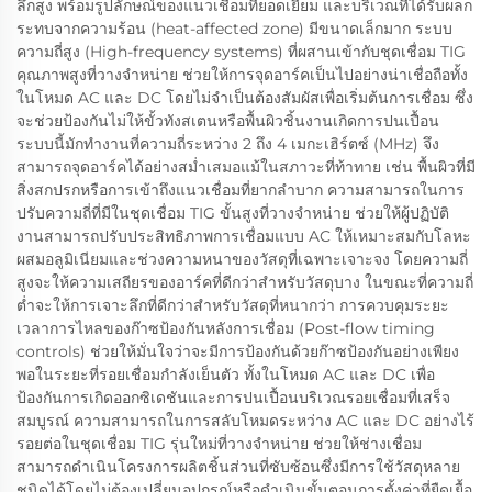
ลึกสูง พร้อมรูปลักษณ์ของแนวเชื่อมที่ยอดเยี่ยม และบริเวณที่ได้รับผลก
ระทบจากความร้อน (heat-affected zone) มีขนาดเล็กมาก ระบบ
ความถี่สูง (High-frequency systems) ที่ผสานเข้ากับชุดเชื่อม TIG
คุณภาพสูงที่วางจำหน่าย ช่วยให้การจุดอาร์คเป็นไปอย่างน่าเชื่อถือทั้ง
ในโหมด AC และ DC โดยไม่จำเป็นต้องสัมผัสเพื่อเริ่มต้นการเชื่อม ซึ่ง
จะช่วยป้องกันไม่ให้ขั้วทังสเตนหรือพื้นผิวชิ้นงานเกิดการปนเปื้อน
ระบบนี้มักทำงานที่ความถี่ระหว่าง 2 ถึง 4 เมกะเฮิร์ตซ์ (MHz) จึง
สามารถจุดอาร์คได้อย่างสม่ำเสมอแม้ในสภาวะที่ท้าทาย เช่น พื้นผิวที่มี
สิ่งสกปรกหรือการเข้าถึงแนวเชื่อมที่ยากลำบาก ความสามารถในการ
ปรับความถี่ที่มีในชุดเชื่อม TIG ขั้นสูงที่วางจำหน่าย ช่วยให้ผู้ปฏิบัติ
งานสามารถปรับประสิทธิภาพการเชื่อมแบบ AC ให้เหมาะสมกับโลหะ
ผสมอลูมิเนียมและช่วงความหนาของวัสดุที่เฉพาะเจาะจง โดยความถี่
สูงจะให้ความเสถียรของอาร์คที่ดีกว่าสำหรับวัสดุบาง ในขณะที่ความถี่
ต่ำจะให้การเจาะลึกที่ดีกว่าสำหรับวัสดุที่หนากว่า การควบคุมระยะ
เวลาการไหลของก๊าซป้องกันหลังการเชื่อม (Post-flow timing
controls) ช่วยให้มั่นใจว่าจะมีการป้องกันด้วยก๊าซป้องกันอย่างเพียง
พอในระยะที่รอยเชื่อมกำลังเย็นตัว ทั้งในโหมด AC และ DC เพื่อ
ป้องกันการเกิดออกซิเดชันและการปนเปื้อนบริเวณรอยเชื่อมที่เสร็จ
สมบูรณ์ ความสามารถในการสลับโหมดระหว่าง AC และ DC อย่างไร้
รอยต่อในชุดเชื่อม TIG รุ่นใหม่ที่วางจำหน่าย ช่วยให้ช่างเชื่อม
สามารถดำเนินโครงการผลิตชิ้นส่วนที่ซับซ้อนซึ่งมีการใช้วัสดุหลาย
ชนิดได้โดยไม่ต้องเปลี่ยนอุปกรณ์หรือดำเนินขั้นตอนการตั้งค่าที่ยืดเยื้อ