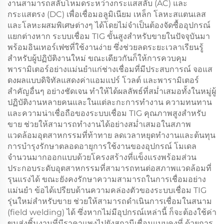
งานสามารถสลับโหมดระหว่างกระแสสลับ (AC) และ
กระแสตรง (DC) เพื่อเชื่อมอลูมิเนียม เหล็ก โลหะสแตนเลส
และโลหะผสมพิเศษต่างๆ ได้โดยไม่จำเป็นต้องจัดซื้ออุปกรณ์
แยกต่างหาก ระบบเชื่อม TIG ขั้นสูงสำหรับขายในปัจจุบันมา
พร้อมอินเทอร์เฟซที่ใช้งานง่าย ซึ่งช่วยลดระยะเวลาเรียนรู้
สำหรับผู้ปฏิบัติงานใหม่ ขณะเดียวกันก็ให้การควบคุม
พารามิเตอร์อย่างแม่นยำแก่ช่างเชื่อมที่มีประสบการณ์ จอแส
ดงผลแบบดิจิทัลแสดงค่าแอมแปร์ โวลต์ และพารามิเตอร์
สำคัญอื่นๆ อย่างชัดเจน ทำให้ได้ผลลัพธ์ที่สม่ำเสมอทั้งในหมู่ผู้
ปฏิบัติงานหลายคนและในแต่ละกะการทำงาน ความทนทาน
และความน่าเชื่อถือของระบบเชื่อม TIG คุณภาพสูงสำหรับ
ขาย ช่วยให้สามารถทำงานได้อย่างสม่ำเสมอในสภาพ
แวดล้อมอุตสาหกรรมที่ท้าทาย ลดเวลาหยุดทำงานและต้นทุน
การบำรุงรักษาตลอดอายุการใช้งานของอุปกรณ์ โมเดล
จำนวนมากออกแบบด้วยโครงสร้างที่แข็งแรงพร้อมส่วน
ประกอบระดับอุตสาหกรรมที่สามารถทนต่อสภาพแวดล้อมที่
รุนแรงได้ ขณะยังคงรักษาความสามารถในการเชื่อมอย่าง
แม่นยำ ข้อได้เปรียบด้านความคล่องตัวของระบบเชื่อม TIG
รุ่นใหม่สำหรับขาย ช่วยให้สามารถดำเนินการเชื่อมในสนาม
(field welding) ได้ ซึ่งหากไม่มีอุปกรณ์เหล่านี้ ก็จะต้องใช้ค่า
ขนส่งชิ้นงานที่มีราคาแพงไปยังสถานีเชื่อมแบบคงที่ ด้วยการ