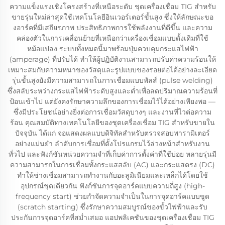
ความแข็งแรงเชิงโครงสร้างที่เหนือระดับ ชุดเครื่องเชื่อม TIG สำหรับ
ขายรุ่นใหม่ล่าสุดใช้เทคโนโลยีอินเวอร์เตอร์ขั้นสูง ซึ่งให้ลักษณะขอ
งอาร์คที่มีเสถียรภาพ ประสิทธิภาพการใช้พลังงานที่ดีขึ้น และความ
คล่องตัวในการเคลื่อนย้ายที่เหนือกว่าเครื่องเชื่อมแบบดั้งเดิมที่ใช้
หม้อแปลง ระบบทั้งหมดนี้มาพร้อมปุ่มควบคุมกระแสไฟฟ้า
(amperage) ที่ปรับได้ ทำให้ผู้ปฏิบัติงานสามารถปรับค่าความร้อนให้
เหมาะสมกับความหนาของวัสดุและรูปแบบของรอยต่อได้อย่างละเอียด
รุ่นขั้นสูงยังมีความสามารถในการเชื่อมแบบพัลส์ (pulse welding)
ซึ่งสลับระหว่างกระแสไฟฟ้าระดับสูงและต่ำเพื่อลดปริมาณความร้อนที่
ป้อนเข้าไป แต่ยังคงรักษาความลึกของการเชื่อมไว้ได้อย่างเพียงพอ —
ซึ่งมีประโยชน์อย่างยิ่งต่อการเชื่อมวัสดุบางๆ และงานที่ไวต่อความ
ร้อน คุณสมบัติทางเทคโนโลยีของชุดเครื่องเชื่อม TIG สำหรับขายใน
ปัจจุบัน ได้แก่ จอแสดงผลแบบดิจิทัลสำหรับตรวจสอบพารามิเตอร์
อย่างแม่นยำ ลำดับการเชื่อมที่ตั้งโปรแกรมไว้ล่วงหน้าสำหรับงาน
ทั่วไป และฟังก์ชันหน่วยความจำที่เก็บค่าการตั้งค่าที่ใช้บ่อย หลายรุ่นมี
ความสามารถในการเชื่อมทั้งกระแสสลับ (AC) และกระแสตรง (DC)
ทำให้ช่างเชื่อมสามารถทำงานกับอะลูมิเนียมและเหล็กได้โดยใช้
อุปกรณ์ชุดเดียวกัน ฟังก์ชันการจุดอาร์คแบบความถี่สูง (high-
frequency start) ช่วยกำจัดความจำเป็นในการจุดอาร์คแบบขูด
(scratch starting) ซึ่งรักษาความสมบูรณ์ของขั้วไฟฟ้าและรับ
ประกันการจุดอาร์คที่สม่ำเสมอ แอปพลิเคชันของชุดเครื่องเชื่อม TIG