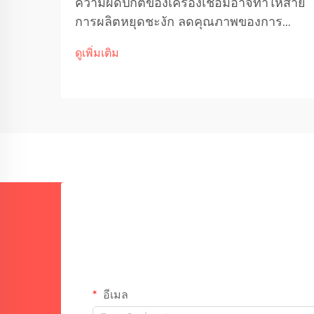
ความผิดปกติของเครื่องเชื่อมอาจทำให้สาย
การผลิตหยุดชะงัก ลดคุณภาพของการ
เชื่อม และก่อให้เกิดเวลาหยุดทำงานที่ส่งผล
ดูเพิ่มเติม
ต่อค่าใช้จ่ายสูงในกระบวนการผลิต
อุตสาหกรรม การเข้าใจข้อบกพร่องที่พบ
บ่อยและวิธีการแก้ไขเบื้องต้นนั้นจำเป็น
อย่างยิ่งต่อการรักษาประสิทธิภาพการเชื่อม
อย่างสม่ำเสมอ...
อีเมล