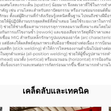
อมเศษโลหะกระเด็น (spatter) น้อยมาก จึงลดเวลาที่ใช้ในการทำ
มสำคัญ เช่น งานโลหะสำหรับสถาปัตยกรรม หรืองานซ่อมรถยนต์ที่มองเ
ักษะ ตั้งแต่ผู้ฝึกงานที่กำลังเรียนรู้เทคนิคพื้นฐาน ไปจนถึงช่างฝี
ห้ผู้ปฏิบัติงานบรรลุผลลัพธ์ที่สม่ำเสมอ โดยใช้ระยะเวลาในการ
 ช่วยให้ช่างเชื่อมสามารถบรรลุการหลอมรวมที่เหมาะสมโดยไม่เ
งกันการแก้ไขงานซ้ำ (rework) และของเสียจากวัสดุที่มีราคาแพง
ชื่อม MIG สำหรับเหล็กรักษารูปแบบของอาร์ค (arc characteristics
แต่ยังคงให้ผลลัพธ์คุณภาพระดับมืออาชีพอย่างต่อเนื่อง การป้อน
แบบสติก (stick welding) ทำให้การไหลของงานดำเนินไปอย่างต่อเนื
ในทุกตำแหน่ง (all-position welding) ช่วยให้ผู้ขึ้นรูปสามารถท
rhead) แนวตั้ง (vertical) หรือแนวนอน (horizontal) การป้องกั
ี่แข็งแรงกว่าและทนต่อการกัดกร่อนมากขึ้น ซึ่งสามารถทำงานได้อ
เคล็ดลับและเทคนิค