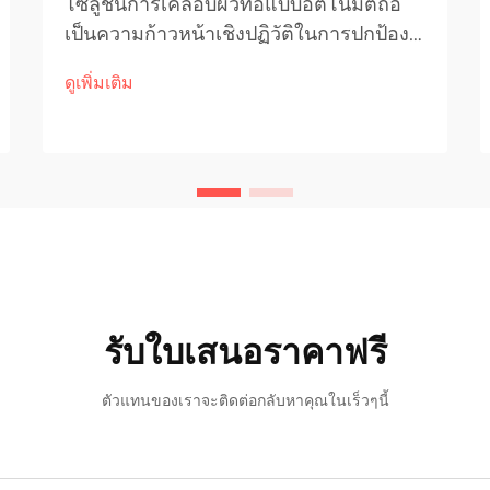
โซลูชันการเคลือบผิวท่อแบบอัตโนมัติถือ
เป็นความก้าวหน้าเชิงปฏิวัติในการปกป้อง
ท่ออุตสาหกรรม โดยให้ความแม่นยำ
ดูเพิ่มเติม
ประสิทธิภาพ และความทนทานที่เหนือกว่า
วิธีการแบบดั้งเดิมที่ทำด้วยมืออย่างชัดเจน
คู่มือโดยละเอียดนี้จะสำรวจประเด็น
สำคัญ...
รับใบเสนอราคาฟรี
ตัวแทนของเราจะติดต่อกลับหาคุณในเร็วๆนี้