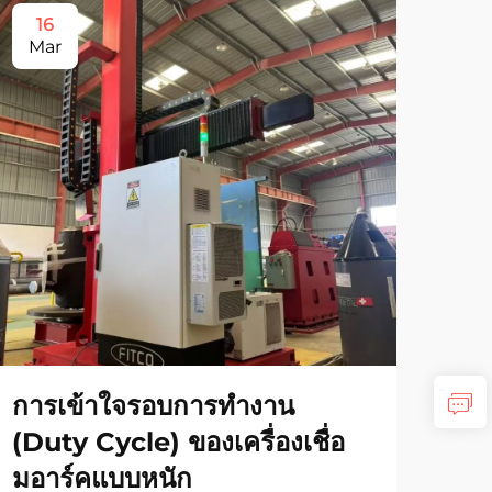
16
2
Mar
De
การเข้าใจรอบการทำงาน
เคร
(Duty Cycle) ของเครื่องเชื่อ
รอย
มอาร์คแบบหนัก
ได้