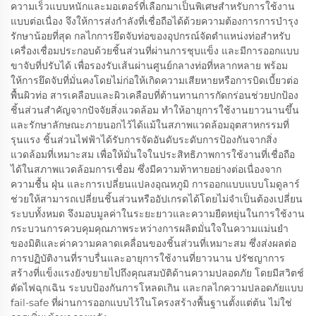
ความเร็วแบบหนักและมอเตอร์ที่เลือกมาเป็นพิเศษสำหรับการใช้งาน
แบบต่อเนื่อง จึงให้การส่งกำลังที่เชื่อถือได้ด้วยความต้องการการบำรุง
รักษาน้อยที่สุด กลไกการยึดจับท่อของอุปกรณ์จัดตำแหน่งท่อสำหรับ
เครื่องเชื่อมประกอบด้วยชิ้นส่วนที่ผ่านการชุบแข็ง และมีการออกแบบ
ขาจับที่ปรับได้ เพื่อรองรับเส้นผ่านศูนย์กลางท่อที่หลากหลาย พร้อม
ให้การยึดจับที่มั่นคงโดยไม่ก่อให้เกิดความเสียหายหรือการบิดเบี้ยวต่อ
พื้นผิวท่อ สารเคลือบและผิวเคลือบที่ต้านทานการกัดกร่อนช่วยปกป้อง
ชิ้นส่วนสำคัญจากปัจจัยสิ่งแวดล้อม ทำให้อายุการใช้งานยาวนานขึ้น
และรักษาลักษณะภายนอกไว้ได้แม้ในสภาพแวดล้อมอุตสาหกรรมที่
รุนแรง ชิ้นส่วนไฟฟ้าได้รับการจัดอันดับระดับการป้องกันจากสิ่ง
แวดล้อมที่เหมาะสม เพื่อให้มั่นใจในประสิทธิภาพการใช้งานที่เชื่อถือ
ได้ในสภาพแวดล้อมการเชื่อม ซึ่งมีความท้าทายอย่างต่อเนื่องจาก
ความชื้น ฝุ่น และการเปลี่ยนแปลงอุณหภูมิ การออกแบบแบบโมดูลาร์
ช่วยให้สามารถเปลี่ยนชิ้นส่วนหรืออัปเกรดได้โดยไม่จำเป็นต้องเปลี่ยน
ระบบทั้งหมด จึงมอบมูลค่าในระยะยาวและความยืดหยุ่นในการใช้งาน
กระบวนการควบคุมคุณภาพระหว่างการผลิตมั่นใจในความแม่นยำ
ของมิติและค่าความคลาดเคลื่อนของชิ้นส่วนที่เหมาะสม ซึ่งส่งผลต่อ
การปฏิบัติงานที่ราบรื่นและอายุการใช้งานที่ยาวนาน ปรัชญาการ
สร้างที่แข็งแรงยังขยายไปถึงคุณสมบัติด้านความปลอดภัย โดยมีสวิตช์
ตัดไฟฉุกเฉิน ระบบป้องกันการโหลดเกิน และกลไกความปลอดภัยแบบ
fail-safe ที่ผ่านการออกแบบไว้ในโครงสร้างพื้นฐานตั้งแต่ต้น ไม่ใช่