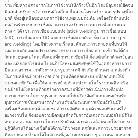
ช่วยเพิ่มความสามารถในการใช้งานให้กว้างขึ้นอีก โดยมีอุปกรณ์ยึดจับ
พิเศษสำหรับการจัดการท่อสี่เหลี่ยม ชิ้นส่วนโครงสร้าง และรูปร่างที่ไม่
ปกติ ซึ่งอยู่เหนือขอบเขตการใช้งานท่อแบบดั้งเดิม เครื่องจัดตำแหน่ง
ท่อสำหรับระบบการเชื่อมสามารถรองรับกระบวนการเชื่อมประเภท
ต่าง ๆ ได้ เช่น การเชื่อมแบบแท่ง (stick welding), การเชื่อมแบบ
MIG, การเชื่อมแบบ TIG และการเชื่อมแบบฝังอาร์ค (submerged
arc welding) โดยมีช่วงความเร็วและลักษณะการควบคุมที่ปรับให้
เหมาะสมกับแต่ละประเภทของกระบวนการเชื่อม ความเข้ากันได้กับ
วัสดุครอบคลุมโลหะทั้งหมดที่สามารถเชื่อมได้ ตั้งแต่เหล็กกล้าคาร์บอน
และเหล็กกล้าไร้สนิม ไปจนถึงโลหะผสมพิเศษที่ใช้ในอุตสาหกรรมการ
บินและอวกาศ รวมถึงการแปรรูปสารเคมี ตัวเลือกด้านความคล่องตัว
ในการเคลื่อนย้ายประกอบด้วยฐานที่ติดล้อและแบบที่ออกแบบให้มี
ขนาดกะทัดรัด เพื่อให้สามารถย้ายตำแหน่งภายในโรงงานผลิต หรือ
ขนย้ายไปยังสถานที่ก่อสร้างภาคสนามที่มีการดำเนินการเชื่อมท่อ
ความสามารถในการบูรณาการช่วยให้เครื่องจัดตำแหน่งท่อสำหรับ
อุปกรณ์การเชื่อมสามารถทำงานร่วมกับระบบการเชื่อมอัตโนมัติ
เครื่องเชื่อมหุ่นยนต์ และเซลล์การผลิตที่ควบคุมด้วยคอมพิวเตอร์ได้
อย่างราบรื่น จึงมอบความยืดหยุ่นสำหรับการอัปเกรดระบบอัตโนมัติใน
อนาคต ความสามารถในการปรับตัวต่อสภาพแวดล้อมช่วยให้สามารถ
ปฏิบัติงานได้อย่างเชื่อถือได้ภายใต้ช่วงอุณหภูมิและสภาวะบรรยากาศ
ที่หลากหลายซึ่งพบได้ในสถานที่อุตสาหกรรมต่าง ๆ ความหลากหลาย