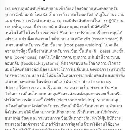
ระบบควบคุมอันซับซ้อนที่ผสานเข้ากับเครื่องจัดตำแหน่งท่อสำหรับ
อุปกรณ์เชื่อมสมัยใหม่ นับเป็นการก้าวกระโดดครั้งสำคัญในด้านความ
แม่นยำของการจัดตำแหน่งและความมีประสิทธิภาพในการปฏิบัติงาน
ระบบขั้นสูงเหล่านี้ประกอบด้วยตัวควบคุมความเร็วดิจิทัลที่ใช้
เทคโนโลยีไมโครโปรเซสเซอร์ ซึ่งสามารถปรับความเร็วการหมุนได้
อย่างแม่นยำ ตั้งแต่ความเร็วต่ำมากแบบเคลื่อนช้า (creep speed) ที่
เหมาะสมสำหรับการเชื่อมชั้นราก (root pass welding) ไปจนถึง
ความเร็วที่สูงขึ้นซึ่งจำเป็นสำหรับการเชื่อมชั้นเติม (fill pass) และชั้น
คลุม (cover pass) เทคโนโลยีการควบคุมความแม่นยำนี้รวมระบบ
ตอบกลับ (feedback systems) ที่ตรวจสอบและรักษาความเร็วการ
หมุนให้คงที่อย่างต่อเนื่อง แม้ภายใต้การเปลี่ยนแปลงของภาระงานหรือ
อิทธิพลจากภายนอก เพื่อให้มั่นใจในคุณภาพรอยเชื่อมที่สม่ำเสมอทั่วทั้ง
เส้นรอบวงของท่อ ไดรฟ์ความถี่แปรผัน (Variable frequency
drives) ให้การเร่งความเร็วและการลดความเร็วอย่างราบรื่น ช่วย
กำจัดการเคลื่อนไหวแบบสะดุดซึ่งอาจส่งผลต่อคุณภาพรอยเชื่อมหรือ
ทำให้เกิดการติดของขั้วไฟฟ้า (electrode sticking) ระบบควบคุม
เครื่องจัดตำแหน่งท่อสำหรับการเชื่อมมักมีฟังก์ชันหน่วยความจำแบบ
ตั้งโปรแกรมได้ ซึ่งสามารถบันทึกค่าความเร็วที่เหมาะสมไว้สำหรับ
ขนาดท่อ วัสดุ และกระบวนการเชื่อมที่แตกต่างกัน ทำให้ผู้ปฏิบัติงาน
สามารถเรียกค่าพารามิเตอร์ที่ผ่านการพิสูจน์แล้วมาใช้งานได้อย่าง