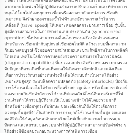
รวดเร็ว เพื่อให้ได้ผลลัพธ์ที่สอดคล้องกัน ความสามารถในการควบคุม
จากระยะไกลช่วยให้ผู้ปฏิบัติงานสามารถปรับความเร็วและทิศทางการ
หมุนได้โดยไม่ต้องหยุดการเชื่อมหรือออกจากตำแหน่งการเชื่อมที่
เหมาะสม จึงรักษาองศาของขั้วไฟฟ้าและอัตราความเร็วในการ
เคลื่อนที่ (travel speed) ให้เหมาะสมตลอดกระบวนการเชื่อม รุ่นขั้น
สูงมีความสามารถในการทำงานแบบประสานกัน (synchronized
operation) ซึ่งประสานการเคลื่อนไหวของเครื่องจัดตำแหน่งท่อ
สำหรับการเชื่อมเข้ากับอุปกรณ์เชื่อมอัตโนมัติ สร้างระบบที่ผสานรวม
กันอย่างสมบูรณ์ ซึ่งมอบความสม่ำเสมอและประสิทธิภาพในการผลิตที่
โดดเด่น เทคโนโลยีการควบคุมยังรวมความสามารถในการวินิจฉัย
(diagnostic capabilities) ที่ตรวจสอบประสิทธิภาพของระบบ ตรวจ
จับปัญหาที่อาจเกิดขึ้นก่อนที่จะก่อให้เกิดความผิดปกติ และแจ้งเตือน
เพื่อการบำรุงรักษาอย่างทันท่วงที เพื่อให้ระบบดำเนินงานได้อย่าง
เหมาะสมสูงสุด ระบบล็อกความปลอดภัย (safety interlocks) ป้องกัน
การใช้งานเมื่อท่อไม่ได้รับการยึดตรึงอย่างถูกต้อง หรือเมื่อพารามิเตอร์
ของระบบเกินขีดจำกัดการใช้งานที่ปลอดภัย ดีไซน์อินเทอร์เฟซที่ใช้
งานง่ายทำให้การปฏิบัติงานเป็นไปอย่างเข้าใจได้โดยธรรมชาติ
สำหรับช่างเชื่อมทุกระดับทักษะ ขณะเดียวกันก็ยังให้ตัวเลือกการ
ควบคุมขั้นสูงที่จำเป็นสำหรับการประยุกต์ใช้งานเชื่อมขั้นสูง จอแสดง
ผลดิจิทัลให้ข้อมูลย้อนกลับแบบเรียลไทม์เกี่ยวกับความเร็วการหมุน
ทิศทาง และสถานะของระบบ ทำให้ผู้ปฏิบัติงานสามารถปรับค่าต่าง ๆ
ได้อย่างมีข้อมูลประกอบระหว่างการดำเนินการเชื่อม