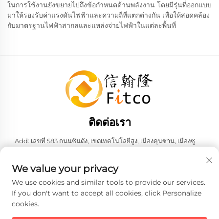
ในการใช้งานยังขยายไปถึงข้อกำหนดด้านพลังงาน โดยมีรุ่นที่ออกแบบ
มาให้รองรับค่าแรงดันไฟฟ้าและความถี่ที่แตกต่างกัน เพื่อให้สอดคล้อง
กับมาตรฐานไฟฟ้าสากลและแหล่งจ่ายไฟฟ้าในแต่ละพื้นที่
ติดต่อเรา
Add: เลขที่ 583 ถนนซินตัง, เขตเทคโนโลยีสูง, เมืองคุนซาน, เมืองซู
โจว, มณฑลเจียงซู, สาธารณรัฐประชาชนจีน 215316
โทร:
+86-137 6186 0079
We value your privacy
อีเมล:
[email protected]
We use cookies and similar tools to provide our services.
If you don't want to accept all cookies, click Personalize
cookies.
ลิขสิทธิ์ © 2026 บริษัท เฟธ-ฮั่น อินเทลลิเจนท์ เทคโนโลยี จำกัด ทั้งหมด