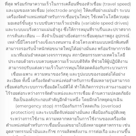
ที่สุด พร้อมรักษาความเร็วในการเคลื่อนที่ของหัวเชื่อม (travel speed)
และมุมของลวดเชื่อม (electrode angle) ให้คงที่อย่างแม่นยำ ระบบ
เครื่องจัดตำแหน่งท่อสำหรับการเชื่อมรุ่นใหม่ๆ ใช้เทคโนโลยีควบคุม
มอเตอร์ขั้นสูง ระบบขับความเร็วแปรผัน (variable speed drives)
และระบบแบริ่งความแม่นยำสูง ซึ่งให้การหมุนที่ราบรื่นและปราศจาก
การสั่นสะเทือน — สิ่งจำเป็นอย่างยิ่งต่อการเชื่อมคุณภาพสูง อุปกรณ์
เหล่านี้มีโครงสร้างแข็งแรงทนทาน ด้วยโครงเฟรมแบบหนักพิเศษที่
สามารถรองรับน้ำหนักท่อขนาดใหญ่ได้อย่างมั่นคง พร้อมรักษาการจัด
แนวที่แม่นยำตลอดวงจรการหมุน สถาปัตยกรรมทางเทคโนโลยี
ประกอบด้วยระบบควบคุมความเร็วแบบดิจิทัล ที่ช่วยให้ผู้ปฏิบัติงาน
สามารถปรับแต่งความเร็วในการหมุนให้สอดคล้องกับกระบวนการ
เชื่อมเฉพาะ ความหนาของวัสดุ และรูปแบบของรอยต่อได้อย่าง
ละเอียด ทั้งนี้ เครื่องจัดตำแหน่งท่อสำหรับการเชื่อมหลายรุ่นสามารถ
เชื่อมต่อกับระบบการเชื่อมอัตโนมัติได้ ทำให้เกิดการประสานงานอย่าง
ไร้รอยต่อระหว่างการจัดตำแหน่งและการเชื่อม ด้านความปลอดภัยยัง
ถือเป็นองค์ประกอบสำคัญอีกด้านหนึ่ง โดยมีกลไกหยุดฉุกเฉิน
(emergency stop) การป้องกันการโหลดเกิน (overload
protection) และระบบยึดจับท่ออย่างมั่นคง เพื่อป้องกันอุบัติเหตุ
ระหว่างการใช้งาน ความหลากหลายในการใช้งานของเครื่องจัด
ตำแหน่งท่อสำหรับการเชื่อมนั้นแผ่ขยายไปยังหลายอุตสาหกรรม เช่น
อุตสาหกรรมน้ำมันและก๊าซ การผลิตพลังงาน การต่อเรือ และงานขึ้น