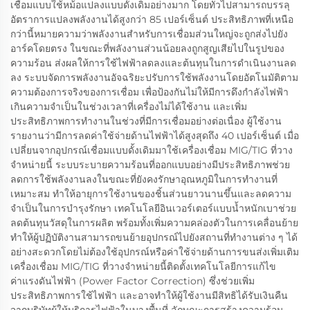
เชื่อมแบบใช้หม้อแปลงแบบดั้งเดิมอย่างมาก โดยทั่วไปสามารถบรรลุ
อัตราการแปลงพลังงานได้สูงกว่า 85 เปอร์เซ็นต์ ประสิทธิภาพที่เหนือ
กว่านี้หมายความว่าพลังงานสำหรับการเชื่อมส่วนใหญ่จะถูกส่งไปยัง
อาร์คโดยตรง ในขณะที่พลังงานส่วนน้อยลงถูกสูญเสียไปในรูปของ
ความร้อน ส่งผลให้การใช้ไฟฟ้าลดลงและต้นทุนในการดำเนินงานลด
ลง ระบบจัดการพลังงานอัจฉริยะปรับการใช้พลังงานโดยอัตโนมัติตาม
ความต้องการจริงของการเชื่อม เพื่อป้องกันไม่ให้มีการดึงกำลังไฟฟ้า
เกินความจำเป็นในช่วงเวลาที่เครื่องไม่ได้ใช้งาน และเพิ่ม
ประสิทธิภาพการทำงานในช่วงที่มีการเชื่อมอย่างต่อเนื่อง ผู้ใช้งาน
รายงานว่ามีการลดค่าใช้จ่ายด้านไฟฟ้าได้สูงสุดถึง 40 เปอร์เซ็นต์ เมื่อ
เปลี่ยนจากอุปกรณ์เชื่อมแบบดั้งเดิมมาใช้เครื่องเชื่อม MIG/TIG ที่วาง
จำหน่ายนี้ ระบบระบายความร้อนที่ออกแบบอย่างมีประสิทธิภาพช่วย
ลดการใช้พลังงานลงในขณะที่ยังคงรักษาอุณหภูมิในการทำงานที่
เหมาะสม ทำให้อายุการใช้งานของชิ้นส่วนยาวนานขึ้นและลดความ
จำเป็นในการบำรุงรักษา เทคโนโลยีอินเวอร์เตอร์แบบน้ำหนักเบาช่วย
ลดต้นทุนวัสดุในการผลิต พร้อมทั้งเพิ่มความคล่องตัวในการเคลื่อนย้าย
ทำให้ผู้ปฏิบัติงานสามารถขนย้ายอุปกรณ์ไปยังสถานที่ทำงานต่าง ๆ ได้
อย่างสะดวกโดยไม่ต้องใช้อุปกรณ์หรือค่าใช้จ่ายด้านการขนส่งเพิ่มเติม
เครื่องเชื่อม MIG/TIG ที่วางจำหน่ายนี้ติดตั้งเทคโนโลยีการแก้ไข
ค่าแรงดันไฟฟ้า (Power Factor Correction) ซึ่งช่วยเพิ่ม
ประสิทธิภาพการใช้ไฟฟ้า และอาจทำให้ผู้ใช้งานมีสิทธิได้รับเงินคืน