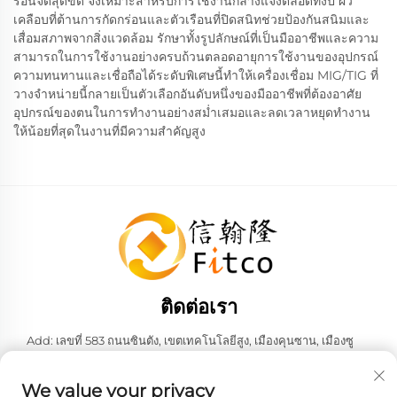
ร้อนจัดสุดขีด จึงเหมาะสำหรับการใช้งานกลางแจ้งตลอดทั้งปี ผิว
เคลือบที่ต้านการกัดกร่อนและตัวเรือนที่ปิดสนิทช่วยป้องกันสนิมและ
เสื่อมสภาพจากสิ่งแวดล้อม รักษาทั้งรูปลักษณ์ที่เป็นมืออาชีพและความ
สามารถในการใช้งานอย่างครบถ้วนตลอดอายุการใช้งานของอุปกรณ์
ความทนทานและเชื่อถือได้ระดับพิเศษนี้ทำให้เครื่องเชื่อม MIG/TIG ที่
วางจำหน่ายนี้กลายเป็นตัวเลือกอันดับหนึ่งของมืออาชีพที่ต้องอาศัย
อุปกรณ์ของตนในการทำงานอย่างสม่ำเสมอและลดเวลาหยุดทำงาน
ให้น้อยที่สุดในงานที่มีความสำคัญสูง
ติดต่อเรา
Add: เลขที่ 583 ถนนซินตัง, เขตเทคโนโลยีสูง, เมืองคุนซาน, เมืองซู
โจว, มณฑลเจียงซู, สาธารณรัฐประชาชนจีน 215316
โทร:
+86-137 6186 0079
We value your privacy