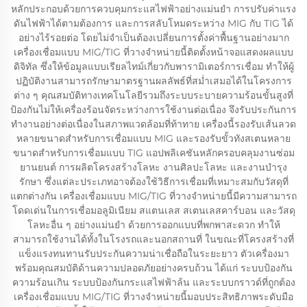
หลักประกอบด้วยการควบคุมกระแสไฟฟ้าอย่างแม่นยำ การปรับค่าแรง
ดันไฟฟ้าได้ตามต้องการ และการสลับโหมดระหว่าง MIG กับ TIG ได้
อย่างไร้รอยต่อ โดยไม่จำเป็นต้องเปลี่ยนการตั้งค่าพื้นฐานอย่างมาก
เครื่องเชื่อมแบบ MIG/TIG ที่วางจำหน่ายนี้ติดตั้งหน้าจอแสดงผลแบบ
ดิจิทัล ซึ่งให้ข้อมูลแบบเรียลไทม์เกี่ยวกับพารามิเตอร์การเชื่อม ทำให้ผู้
ปฏิบัติงานสามารถรักษามาตรฐานผลลัพธ์ที่สม่ำเสมอได้ในโครงการ
ต่าง ๆ คุณสมบัติทางเทคโนโลยีรวมถึงระบบระบายความร้อนขั้นสูงที่
ป้องกันไม่ให้เครื่องร้อนจัดระหว่างการใช้งานต่อเนื่อง จึงรับประกันการ
ทำงานอย่างต่อเนื่องในสภาพแวดล้อมที่ท้าทาย เครื่องนี้รองรับเส้นลวด
หลายขนาดสำหรับการเชื่อมแบบ MIG และรองรับขั้วทังสเตนหลาย
ขนาดสำหรับการเชื่อมแบบ TIG แอปพลิเคชันหลักครอบคลุมงานซ่อม
ยานยนต์ การผลิตโครงสร้างโลหะ งานศิลปะโลหะ และงานบำรุง
รักษา ซึ่งแต่ละประเภทอาจต้องใช้วิธีการเชื่อมที่เหมาะสมกับวัสดุที่
แตกต่างกัน เครื่องเชื่อมแบบ MIG/TIG ที่วางจำหน่ายนี้มีความสามารถ
โดดเด่นในการเชื่อมอลูมิเนียม สแตนเลส สเตนเลสคาร์บอน และวัสดุ
โลหะอื่น ๆ อย่างแม่นยำ ด้วยการออกแบบที่พกพาสะดวก ทำให้
สามารถใช้งานได้ทั้งในโรงรถและนอกสถานที่ ในขณะที่โครงสร้างที่
แข็งแรงทนทานรับประกันความน่าเชื่อถือในระยะยาว ตัวเครื่องมา
พร้อมคุณสมบัติด้านความปลอดภัยอย่างครบถ้วน ได้แก่ ระบบป้องกัน
ความร้อนเกิน ระบบป้องกันกระแสไฟฟ้าล้น และระบบกราวด์ที่ถูกต้อง
เครื่องเชื่อมแบบ MIG/TIG ที่วางจำหน่ายนี้มอบประสิทธิภาพระดับมือ