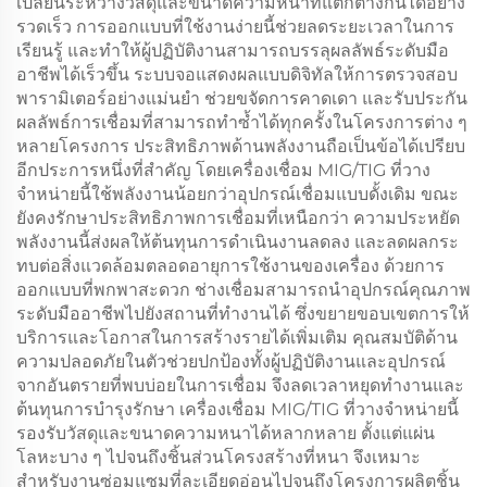
เปลี่ยนระหว่างวัสดุและขนาดความหนาที่แตกต่างกันได้อย่าง
รวดเร็ว การออกแบบที่ใช้งานง่ายนี้ช่วยลดระยะเวลาในการ
เรียนรู้ และทำให้ผู้ปฏิบัติงานสามารถบรรลุผลลัพธ์ระดับมือ
อาชีพได้เร็วขึ้น ระบบจอแสดงผลแบบดิจิทัลให้การตรวจสอบ
พารามิเตอร์อย่างแม่นยำ ช่วยขจัดการคาดเดา และรับประกัน
ผลลัพธ์การเชื่อมที่สามารถทำซ้ำได้ทุกครั้งในโครงการต่าง ๆ
หลายโครงการ ประสิทธิภาพด้านพลังงานถือเป็นข้อได้เปรียบ
อีกประการหนึ่งที่สำคัญ โดยเครื่องเชื่อม MIG/TIG ที่วาง
จำหน่ายนี้ใช้พลังงานน้อยกว่าอุปกรณ์เชื่อมแบบดั้งเดิม ขณะ
ยังคงรักษาประสิทธิภาพการเชื่อมที่เหนือกว่า ความประหยัด
พลังงานนี้ส่งผลให้ต้นทุนการดำเนินงานลดลง และลดผลกระ
ทบต่อสิ่งแวดล้อมตลอดอายุการใช้งานของเครื่อง ด้วยการ
ออกแบบที่พกพาสะดวก ช่างเชื่อมสามารถนำอุปกรณ์คุณภาพ
ระดับมืออาชีพไปยังสถานที่ทำงานได้ ซึ่งขยายขอบเขตการให้
บริการและโอกาสในการสร้างรายได้เพิ่มเติม คุณสมบัติด้าน
ความปลอดภัยในตัวช่วยปกป้องทั้งผู้ปฏิบัติงานและอุปกรณ์
จากอันตรายที่พบบ่อยในการเชื่อม จึงลดเวลาหยุดทำงานและ
ต้นทุนการบำรุงรักษา เครื่องเชื่อม MIG/TIG ที่วางจำหน่ายนี้
รองรับวัสดุและขนาดความหนาได้หลากหลาย ตั้งแต่แผ่น
โลหะบาง ๆ ไปจนถึงชิ้นส่วนโครงสร้างที่หนา จึงเหมาะ
สำหรับงานซ่อมแซมที่ละเอียดอ่อนไปจนถึงโครงการผลิตชิ้น