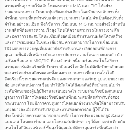
ควบคุมขั้นสูงช่วยให้สลับโหมดระหว่าง MIG และ TIG ได้อย่าง
ง่ายดายผ่านการปรับหมุนปุ่มเพียงอย่างเดียว โดยรักษาระดับการตั้ง
ค่าที่เหมาะสมที่สุดสำหรับแต่ละกระบวนการโดยไม่จำเป็นต้องปรับตั้ง
ค่าใหม่อย่างละเอียด ฟังก์ชันการเชื่อมแบบ MIG เหมาะอย่างยิ่งสำหรับ
งานผลิตที่ต้องการความเร็วสูง โดยให้ความสามารถในการเจาะลึก
และอัตราการสะสมโลหะเชื่อมที่ยอดเยี่ยมสำหรับงานผลิตโครงสร้าง
และการซ่อมแซม ในขณะเดียวกัน ความสามารถในการเชื่อมแบบ
TIG มอบการควบคุมที่แม่นยำยิ่งสำหรับงานละเอียดอ่อนที่ต้องการ
คุณภาพพื้นผิวที่เหนือระดับและการจัดการความร้อนอย่างแม่นยำ ตัว
เครื่องเชื่อมแบบ MIG/TIG ที่วางจำหน่ายนี้มาพร้อมเทคโนโลยีการ
ควบคุมอาร์คอัจฉริยะที่ปรับพารามิเตอร์โดยอัตโนมัติเพื่อรักษาลักษณะ
ของอาร์คอย่างเสถียรตลอดทั้งสองกระบวนการเชื่อม เทคโนโลยี
อัจฉริยะนี้ชดเชยความแปรผันของความหนาของวัสดุ รูปแบบของรอย
ต่อ และตำแหน่งการเชื่อม ทำให้มั่นใจได้ถึงผลลัพธ์ที่สม่ำเสมอไม่ว่า
ระดับทักษะของผู้ปฏิบัติงานจะเป็นอย่างไร ระบบจ่ายก๊าซป้องกันแบบ
บูรณาการให้การไหลของก๊าซป้องกันที่เหมาะสมที่สุดสำหรับทั้งสอง
กระบวนการ โดยมีการควบคุมการไหลแยกต่างหากเพื่อให้สามารถปรับ
แต่งอย่างละเอียดสำหรับวัสดุและงานที่แตกต่างกัน ผู้ใช้ได้รับ
ประโยชน์จากความสามารถของเครื่องในการประมวลผลอลูมิเนียม ส
แตนเลส โลหะคาร์บอน และโลหะผสมพิเศษต่างๆ ได้อย่างเท่าเทียมกัน
เทคโนโลยีอินเวอร์เตอร์ขั้นสูงให้คุณสมบัติการจุดอาร์คที่เหนือกว่า