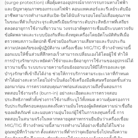
(surge protection) เพื่อคุ้มครองอุปกรณ์จากการรบกวนทางไฟฟ้า
และปัญหาคุณภาพของกระแสไฟฟ้า คอนแทคเตอร์และรีเลย์ระดับมือ
อาชีพสามารถทำงานสลับเปิด-ปิดได้นับล้านรอบโดยไม่เสื่อมคุณภาพ
ในขณะที่ตัวเก็บประจุระดับพรีเมียมรักษาระดับประสิทธิภาพที่เสถียร
ตลอดอายุการใช้งานที่ยาวนาน วงจรเอาต์พุตการเชื่อมมีระบบตรวจจับ
ข้อผิดพลาดและระบบป้องกันที่จะสั่งหยุดเครื่องโดยอัตโนมัติทันทีเมื่อ
ตรวจพบสภาวะผิดปกติ ซึ่งช่วยป้องกันความเสียหายและรับประกัน
ความปลอดภัยของผู้ปฏิบัติงาน เครื่องเชื่อม MIG/TIG ที่วางจำหน่ายนี้
ออกแบบให้ชิ้นส่วนที่สึกหรอเร็วสามารถเปลี่ยนเองได้โดยผู้ใช้ ทำให้
การบำรุงรักษาประหยัดค่าใช้จ่ายและยืดอายุการใช้งานของอุปกรณ์ได้
ยาวนานขึ้น ระบบระบายความร้อนยังออกแบบให้มีไส้กรองและจุด
บำรุงรักษาที่เข้าถึงได้ง่าย ช่วยให้การบริการตามระยะเวลาที่กำหนด
ทำได้อย่างสะดวกโดยไม่จำเป็นต้องใช้เครื่องมือพิเศษหรือถอดชิ้นส่วน
ออกมาก่อน การตรวจสอบคุณภาพก่อนส่งมอบรวมถึงขั้นตอนการ
ทดสอบใช้งานจริง (burn-in) อย่างละเอียดและการตรวจสอบ
ประสิทธิภาพทั่วทั้งช่วงการใช้งานที่ระบุไว้ทั้งหมด ความคุ้มครองการ
รับประกันที่ครอบคลุมแสดงถึงความมั่นใจของผู้ผลิตต่อความน่าเชื่อถือ
ของผลิตภัณฑ์ และมอบความอุ่นใจแก่ผู้ใช้ในการลงทุนครั้งนี้ การ
ทดสอบในสนามจริงในหลากหลายอุตสาหกรรมยืนยันว่าเครื่องเชื่อม
MIG/TIG ที่วางจำหน่ายนี้สามารถทำงานได้อย่างเชื่อถือได้ในช่วง
อุณหภูมิที่กว้างมาก ตั้งแต่สภาวะที่ต่ำกว่าจุดเยือกแข็งไปจนถึงความ