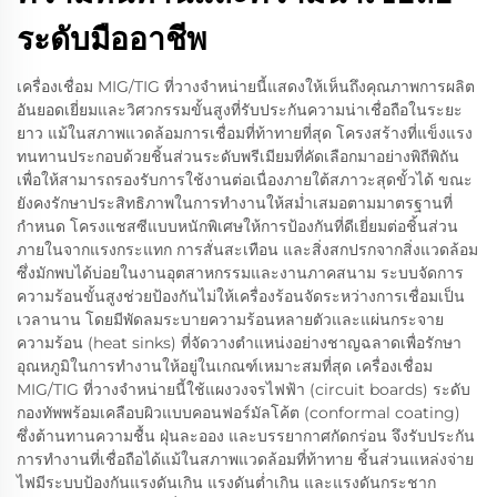
ระดับมืออาชีพ
เครื่องเชื่อม MIG/TIG ที่วางจำหน่ายนี้แสดงให้เห็นถึงคุณภาพการผลิต
อันยอดเยี่ยมและวิศวกรรมขั้นสูงที่รับประกันความน่าเชื่อถือในระยะ
ยาว แม้ในสภาพแวดล้อมการเชื่อมที่ท้าทายที่สุด โครงสร้างที่แข็งแรง
ทนทานประกอบด้วยชิ้นส่วนระดับพรีเมียมที่คัดเลือกมาอย่างพิถีพิถัน
เพื่อให้สามารถรองรับการใช้งานต่อเนื่องภายใต้สภาวะสุดขั้วได้ ขณะ
ยังคงรักษาประสิทธิภาพในการทำงานให้สม่ำเสมอตามมาตรฐานที่
กำหนด โครงแชสซีแบบหนักพิเศษให้การป้องกันที่ดีเยี่ยมต่อชิ้นส่วน
ภายในจากแรงกระแทก การสั่นสะเทือน และสิ่งสกปรกจากสิ่งแวดล้อม
ซึ่งมักพบได้บ่อยในงานอุตสาหกรรมและงานภาคสนาม ระบบจัดการ
ความร้อนขั้นสูงช่วยป้องกันไม่ให้เครื่องร้อนจัดระหว่างการเชื่อมเป็น
เวลานาน โดยมีพัดลมระบายความร้อนหลายตัวและแผ่นกระจาย
ความร้อน (heat sinks) ที่จัดวางตำแหน่งอย่างชาญฉลาดเพื่อรักษา
อุณหภูมิในการทำงานให้อยู่ในเกณฑ์เหมาะสมที่สุด เครื่องเชื่อม
MIG/TIG ที่วางจำหน่ายนี้ใช้แผงวงจรไฟฟ้า (circuit boards) ระดับ
กองทัพพร้อมเคลือบผิวแบบคอนฟอร์มัลโค้ต (conformal coating)
ซึ่งต้านทานความชื้น ฝุ่นละออง และบรรยากาศกัดกร่อน จึงรับประกัน
การทำงานที่เชื่อถือได้แม้ในสภาพแวดล้อมที่ท้าทาย ชิ้นส่วนแหล่งจ่าย
ไฟมีระบบป้องกันแรงดันเกิน แรงดันต่ำเกิน และแรงดันกระชาก