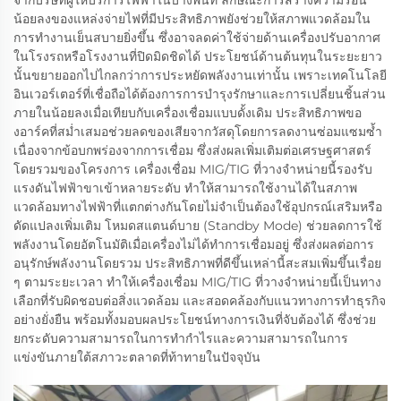
จากบริษัทผู้ให้บริการไฟฟ้าในบางพื้นที่ ลักษณะการสร้างความร้อน
น้อยลงของแหล่งจ่ายไฟที่มีประสิทธิภาพยังช่วยให้สภาพแวดล้อมใน
การทำงานเย็นสบายยิ่งขึ้น ซึ่งอาจลดค่าใช้จ่ายด้านเครื่องปรับอากาศ
ในโรงรถหรือโรงงานที่ปิดมิดชิดได้ ประโยชน์ด้านต้นทุนในระยะยาว
นั้นขยายออกไปไกลกว่าการประหยัดพลังงานเท่านั้น เพราะเทคโนโลยี
อินเวอร์เตอร์ที่เชื่อถือได้ต้องการการบำรุงรักษาและการเปลี่ยนชิ้นส่วน
ภายในน้อยลงเมื่อเทียบกับเครื่องเชื่อมแบบดั้งเดิม ประสิทธิภาพขอ
งอาร์คที่สม่ำเสมอช่วยลดของเสียจากวัสดุโดยการลดงานซ่อมแซมซ้ำ
เนื่องจากข้อบกพร่องจากการเชื่อม ซึ่งส่งผลเพิ่มเติมต่อเศรษฐศาสตร์
โดยรวมของโครงการ เครื่องเชื่อม MIG/TIG ที่วางจำหน่ายนี้รองรับ
แรงดันไฟฟ้าขาเข้าหลายระดับ ทำให้สามารถใช้งานได้ในสภาพ
แวดล้อมทางไฟฟ้าที่แตกต่างกันโดยไม่จำเป็นต้องใช้อุปกรณ์เสริมหรือ
ดัดแปลงเพิ่มเติม โหมดสแตนด์บาย (Standby Mode) ช่วยลดการใช้
พลังงานโดยอัตโนมัติเมื่อเครื่องไม่ได้ทำการเชื่อมอยู่ ซึ่งส่งผลต่อการ
อนุรักษ์พลังงานโดยรวม ประสิทธิภาพที่ดีขึ้นเหล่านี้สะสมเพิ่มขึ้นเรื่อย
ๆ ตามระยะเวลา ทำให้เครื่องเชื่อม MIG/TIG ที่วางจำหน่ายนี้เป็นทาง
เลือกที่รับผิดชอบต่อสิ่งแวดล้อม และสอดคล้องกับแนวทางการทำธุรกิจ
อย่างยั่งยืน พร้อมทั้งมอบผลประโยชน์ทางการเงินที่จับต้องได้ ซึ่งช่วย
ยกระดับความสามารถในการทำกำไรและความสามารถในการ
แข่งขันภายใต้สภาวะตลาดที่ท้าทายในปัจจุบัน