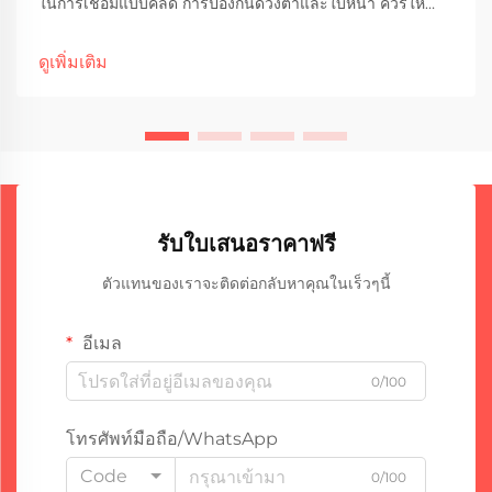
ในการเชื่อมแบบคลัด การป้องกันดวงตาและใบหน้า ควรให้
ความสำคัญเป็นอันดับแรกเสมอเมื่อทำการเชื่อมแบบคลัด
เพราะประกายไฟและรังสีอัลตราไวโอเลตที่เกิดขึ้นสามารถก่อ
ดูเพิ่มเติม
ให้เกิดอันตรายได้ แว่นตาหรือหน้ากากป้องกันไม่ใช่แค่คำ
แนะนำ...
รับใบเสนอราคาฟรี
ตัวแทนของเราจะติดต่อกลับหาคุณในเร็วๆนี้
อีเมล
0/100
โทรศัพท์มือถือ/WhatsApp
Code
0/100