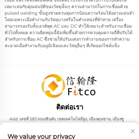
เนียม และโลหะผสมพิเศษ ซึ่งแต่ละโปรแกรมได้รับการปรับแต่งให้
เหมาะสมกับคุณสมบัติของวัสดุนั้นๆ ความสามารถในการเชื่อมด้วย
pulsed welding ขั้นสูงช่วยควบคุมการป้อนความร้อนได้อย่างแม่นยำ
โดยเฉพาะเมื่อทำงานกับวัสดุบางหรือในตำแหน่งที่ท้าทาย เครื่อง
สามารถรองรับทั้งเอาต์พุต AC และ DC ทำให้เหมาะสำหรับงานเชื่อม
ทั่วไปทั้งหมด ความยืดหยุ่นนี้ยังเพิ่มขึ้นด้วยการควบคุมความถี่ที่ปรับได้
สำหรับการเชื่อม AC ซึ่งช่วยให้ปรับแต่งการทำงานของการทำความ
สะอาดเมื่อทำงานกับอลูมิเนียมและวัสดุอื่นๆ ที่เกิดออกไซด์แข็ง
ติดต่อเรา
Add: เลขที่ 583 ถนนซินตัง, เขตเทคโนโลยีสูง, เมืองคุนซาน, เมืองซู
โจว, มณฑลเจียงซู, สาธารณรัฐประชาชนจีน 215316
โทรศัพท์:
+86-137 6186 0079
We value your privacy