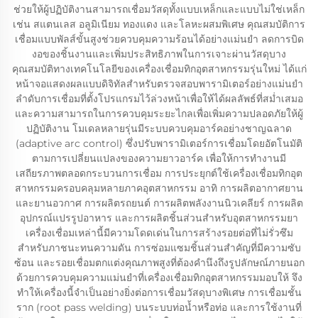
ช่วยให้ผู้ปฏิบัติงานสามารถเชื่อมวัสดุทั้งแบบเหล็กและแบบไม่ใช่เหล็ก
เช่น สแตนเลส อลูมิเนียม ทองแดง และโลหะผสมพิเศษ คุณสมบัติการ
เชื่อมแบบพัลส์ขั้นสูงช่วยควบคุมความร้อนได้อย่างแม่นยำ ลดการบิด
งอของชิ้นงานและเพิ่มประสิทธิภาพในการเจาะผ่านวัสดุบาง
คุณสมบัติทางเทคโนโลยีของเครื่องเชื่อมทิกอุตสาหกรรมรุ่นใหม่ ได้แก่
หน้าจอแสดงผลแบบดิจิทัลสำหรับตรวจสอบพารามิเตอร์อย่างแม่นยำ
ลำดับการเชื่อมที่ตั้งโปรแกรมไว้ล่วงหน้าเพื่อให้ได้ผลลัพธ์ที่สม่ำเสมอ
และความสามารถในการควบคุมระยะไกลเพื่อเพิ่มความปลอดภัยให้ผู้
ปฏิบัติงาน โมเดลหลายรุ่นมีระบบควบคุมอาร์คอย่างชาญฉลาด
(adaptive arc control) ซึ่งปรับพารามิเตอร์การเชื่อมโดยอัตโนมัติ
ตามการเปลี่ยนแปลงของความยาวอาร์ค เพื่อให้การทำงานมี
เสถียรภาพตลอดกระบวนการเชื่อม การประยุกต์ใช้เครื่องเชื่อมทิกอุต
สาหกรรมครอบคลุมหลายภาคอุตสาหกรรม อาทิ การผลิตอากาศยาน
และยานอวกาศ การผลิตรถยนต์ การผลิตพลังงานนิวเคลียร์ การผลิต
อุปกรณ์แปรรูปอาหาร และการผลิตชิ้นส่วนสำหรับอุตสาหกรรมยา
เครื่องเชื่อมเหล่านี้มีความโดดเด่นในการสร้างรอยต่อที่ไม่รั่วซึม
สำหรับภาชนะทนความดัน การซ่อมแซมชิ้นส่วนสำคัญที่มีความซับ
ซ้อน และรอยเชื่อมตกแต่งคุณภาพสูงที่ต้องคำนึงถึงรูปลักษณ์ภายนอก
ด้วยการควบคุมความแม่นยำที่เครื่องเชื่อมทิกอุตสาหกรรมมอบให้ จึง
ทำให้เครื่องนี้จำเป็นอย่างยิ่งต่อการเชื่อมวัสดุบางพิเศษ การเชื่อมชั้น
ราก (root pass welding) บนระบบท่อน้ำหรือท่อ และการใช้งานที่