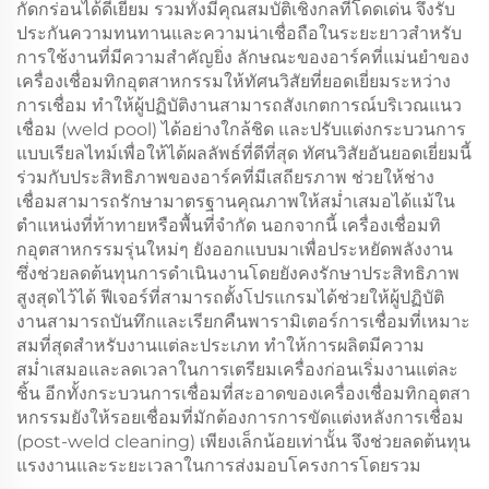
กัดกร่อนได้ดีเยี่ยม รวมทั้งมีคุณสมบัติเชิงกลที่โดดเด่น จึงรับ
ประกันความทนทานและความน่าเชื่อถือในระยะยาวสำหรับ
การใช้งานที่มีความสำคัญยิ่ง ลักษณะของอาร์คที่แม่นยำของ
เครื่องเชื่อมทิกอุตสาหกรรมให้ทัศนวิสัยที่ยอดเยี่ยมระหว่าง
การเชื่อม ทำให้ผู้ปฏิบัติงานสามารถสังเกตการณ์บริเวณแนว
เชื่อม (weld pool) ได้อย่างใกล้ชิด และปรับแต่งกระบวนการ
แบบเรียลไทม์เพื่อให้ได้ผลลัพธ์ที่ดีที่สุด ทัศนวิสัยอันยอดเยี่ยมนี้
ร่วมกับประสิทธิภาพของอาร์คที่มีเสถียรภาพ ช่วยให้ช่าง
เชื่อมสามารถรักษามาตรฐานคุณภาพให้สม่ำเสมอได้แม้ใน
ตำแหน่งที่ท้าทายหรือพื้นที่จำกัด นอกจากนี้ เครื่องเชื่อมทิ
กอุตสาหกรรมรุ่นใหม่ๆ ยังออกแบบมาเพื่อประหยัดพลังงาน
ซึ่งช่วยลดต้นทุนการดำเนินงานโดยยังคงรักษาประสิทธิภาพ
สูงสุดไว้ได้ ฟีเจอร์ที่สามารถตั้งโปรแกรมได้ช่วยให้ผู้ปฏิบัติ
งานสามารถบันทึกและเรียกคืนพารามิเตอร์การเชื่อมที่เหมาะ
สมที่สุดสำหรับงานแต่ละประเภท ทำให้การผลิตมีความ
สม่ำเสมอและลดเวลาในการเตรียมเครื่องก่อนเริ่มงานแต่ละ
ชิ้น อีกทั้งกระบวนการเชื่อมที่สะอาดของเครื่องเชื่อมทิกอุตสา
หกรรมยังให้รอยเชื่อมที่มักต้องการการขัดแต่งหลังการเชื่อม
(post-weld cleaning) เพียงเล็กน้อยเท่านั้น จึงช่วยลดต้นทุน
แรงงานและระยะเวลาในการส่งมอบโครงการโดยรวม