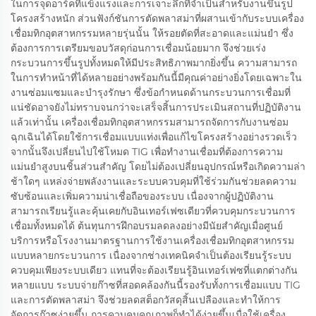
ในการจุดอาร์คที่แข็งแรงและการเจาะลึกที่จำเป็นสำหรับงานขึ้นรูป
โครงสร้างหนัก ส่วนฟังก์ชันการตัดพลาสม่าที่ผสานเข้ากับระบบเครื่อง
เชื่อมทิกอุตสาหกรรมหลายรุ่นนั้น ให้รอยตัดที่สะอาดและแม่นยำ ซึ่ง
ต้องการการเตรียมขอบวัสดุก่อนการเชื่อมน้อยมาก จึงช่วยเร่ง
กระบวนการขึ้นรูปทั้งหมดให้มีประสิทธิภาพมากยิ่งขึ้น ความสามารถ
ในการทำหน้าที่ได้หลายอย่างพร้อมกันนี้มีคุณค่าอย่างยิ่งโดยเฉพาะใน
งานซ่อมแซมและบำรุงรักษา ซึ่งข้อกำหนดด้านกระบวนการเชื่อมที่
แน่ชัดอาจยังไม่ทราบจนกว่าจะเสร็จสิ้นการประเมินสถานที่ปฏิบัติงาน
แล้วเท่านั้น เครื่องเชื่อมทิกอุตสาหกรรมสามารถจัดการกับงานซ่อม
ฉุกเฉินได้โดยใช้การเชื่อมแบบแท่งเพื่อแก้ไขโครงสร้างอย่างรวดเร็ว
จากนั้นจึงเปลี่ยนไปใช้โหมด TIG เพื่อทำงานเชื่อมที่ต้องการความ
แม่นยำสูงบนชิ้นส่วนสำคัญ โดยไม่ต้องเปลี่ยนอุปกรณ์หรือเกิดความล่า
ช้าใดๆ แหล่งจ่ายพลังงานและระบบควบคุมที่ใช้ร่วมกันช่วยลดความ
ซับซ้อนและเพิ่มความน่าเชื่อถือของระบบ เนื่องจากผู้ปฏิบัติงาน
สามารถเรียนรู้และคุ้นเคยกับอินเทอร์เฟซเดียวที่ควบคุมกระบวนการ
เชื่อมทั้งหมดได้ ต้นทุนการฝึกอบรมลดลงอย่างมีนัยสำคัญเมื่อศูนย์
บริการหรือโรงงานมาตรฐานการใช้งานเครื่องเชื่อมทิกอุตสาหกรรม
แบบหลายกระบวนการ เนื่องจากช่างเทคนิคจำเป็นต้องเรียนรู้ระบบ
ควบคุมเพียงระบบเดียว แทนที่จะต้องเรียนรู้อินเทอร์เฟซที่แตกต่างกัน
หลายแบบ ระบบจ่ายก๊าซที่สอดคล้องกันนี้รองรับทั้งการเชื่อมแบบ TIG
และการตัดพลาสม่า จึงช่วยลดสต็อกวัสดุสิ้นเปลืองและทำให้การ
จัดการก๊าซง่ายขึ้น การควบคุมคุณภาพก็ทำได้ง่ายขึ้นเมื่อใช้เครื่อง