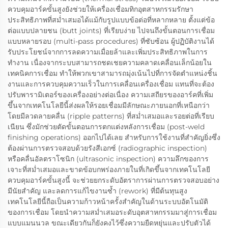
ควบคุมอาร์คขั้นสูงยังช่วยให้เครื่องเชื่อมทิกอุตสาหกรรมรักษา
ประสิทธิภาพที่สม่ำเสมอได้แม้กับรูปแบบข้อต่อที่หลากหลาย ตั้งแต่ข้อ
ต่อแบบปลายชน (butt joints) ที่เรียบง่าย ไปจนถึงขั้นตอนการเชื่อม
แบบหลายรอบ (multi-pass procedures) ที่ซับซ้อน ผู้ปฏิบัติงานได้
รับประโยชน์จากการลดความเมื่อยล้าและเพิ่มประสิทธิภาพในการ
ทำงาน เนื่องจากระบบสามารถชดเชยความคลาดเคลื่อนเล็กน้อยใน
เทคนิคการเชื่อม ทำให้พวกเขาสามารถมุ่งเน้นไปที่การจัดตำแหน่งชิ้น
งานและการควบคุมความเร็วในการเคลื่อนเครื่องเชื่อม แทนที่จะต้อง
ปรับพารามิเตอร์ของเครื่องอย่างต่อเนื่อง ความเสถียรของอาร์คที่เพิ่ม
ขึ้นจากเทคโนโลยีนี้ส่งผลให้รอยเชื่อมมีลักษณะภายนอกที่เหนือกว่า
โดยมีลวดลายคลื่น (ripple patterns) ที่สม่ำเสมอและรอยต่อที่เรียบ
เนียน ซึ่งมักช่วยตัดขั้นตอนการตกแต่งหลังการเชื่อม (post-weld
finishing operations) ออกไปได้เลย สำหรับการใช้งานที่สำคัญยิ่งซึ่ง
ต้องผ่านการตรวจสอบด้วยรังสีเอกซ์ (radiographic inspection)
หรือคลื่นอัลตราโซนิก (ultrasonic inspection) ความลึกของการ
เจาะที่สม่ำเสมอและขาดข้อบกพร่องภายในที่เกิดขึ้นจากเทคโนโลยี
ควบคุมอาร์คขั้นสูงนี้ จะช่วยยกระดับอัตราการผ่านการตรวจสอบอย่าง
มีนัยสำคัญ และลดการแก้ไขงานซ้ำ (rework) ที่มีต้นทุนสูง
เทคโนโลยีนี้ถือเป็นความก้าวหน้าครั้งสำคัญในด้านระบบอัตโนมัติ
ของการเชื่อม โดยนำความสม่ำเสมอระดับอุตสาหกรรมมาสู่การเชื่อม
แบบแมนนวล ขณะเดียวกันก็ยังคงไว้ซึ่งความยืดหยุ่นและปรับตัวได้