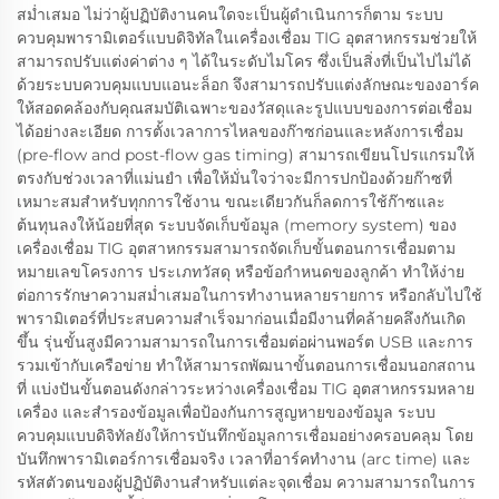
สม่ำเสมอ ไม่ว่าผู้ปฏิบัติงานคนใดจะเป็นผู้ดำเนินการก็ตาม ระบบ
ควบคุมพารามิเตอร์แบบดิจิทัลในเครื่องเชื่อม TIG อุตสาหกรรมช่วยให้
สามารถปรับแต่งค่าต่าง ๆ ได้ในระดับไมโคร ซึ่งเป็นสิ่งที่เป็นไปไม่ได้
ด้วยระบบควบคุมแบบแอนะล็อก จึงสามารถปรับแต่งลักษณะของอาร์ค
ให้สอดคล้องกับคุณสมบัติเฉพาะของวัสดุและรูปแบบของการต่อเชื่อม
ได้อย่างละเอียด การตั้งเวลาการไหลของก๊าซก่อนและหลังการเชื่อม
(pre-flow and post-flow gas timing) สามารถเขียนโปรแกรมให้
ตรงกับช่วงเวลาที่แม่นยำ เพื่อให้มั่นใจว่าจะมีการปกป้องด้วยก๊าซที่
เหมาะสมสำหรับทุกการใช้งาน ขณะเดียวกันก็ลดการใช้ก๊าซและ
ต้นทุนลงให้น้อยที่สุด ระบบจัดเก็บข้อมูล (memory system) ของ
เครื่องเชื่อม TIG อุตสาหกรรมสามารถจัดเก็บขั้นตอนการเชื่อมตาม
หมายเลขโครงการ ประเภทวัสดุ หรือข้อกำหนดของลูกค้า ทำให้ง่าย
ต่อการรักษาความสม่ำเสมอในการทำงานหลายรายการ หรือกลับไปใช้
พารามิเตอร์ที่ประสบความสำเร็จมาก่อนเมื่อมีงานที่คล้ายคลึงกันเกิด
ขึ้น รุ่นขั้นสูงมีความสามารถในการเชื่อมต่อผ่านพอร์ต USB และการ
รวมเข้ากับเครือข่าย ทำให้สามารถพัฒนาขั้นตอนการเชื่อมนอกสถาน
ที่ แบ่งปันขั้นตอนดังกล่าวระหว่างเครื่องเชื่อม TIG อุตสาหกรรมหลาย
เครื่อง และสำรองข้อมูลเพื่อป้องกันการสูญหายของข้อมูล ระบบ
ควบคุมแบบดิจิทัลยังให้การบันทึกข้อมูลการเชื่อมอย่างครอบคลุม โดย
บันทึกพารามิเตอร์การเชื่อมจริง เวลาที่อาร์คทำงาน (arc time) และ
รหัสตัวตนของผู้ปฏิบัติงานสำหรับแต่ละจุดเชื่อม ความสามารถในการ