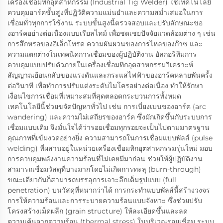
เครื่องเชื่อมทิกอุตสาหกรรม (Industrial Tig Welder) ใช้เทคโนโลยี
ควบคุมอาร์คขั้นสูงที่ปฏิวัติความแม่นยำและความสม่ำเสมอในการ
เชื่อมทั่วทุกการใช้งาน ระบบขั้นสูงนี้ตรวจสอบและปรับลักษณะขอ
งอาร์คอย่างต่อเนื่องแบบเรียลไทม์ เพื่อชดเชยปัจจัยแวดล้อมต่าง ๆ เช่น
การสึกหรอของอิเล็กโทรด ความผันผวนของการไหลของก๊าซ และ
ความแตกต่างในเทคนิคการเชื่อมของผู้ปฏิบัติงาน อัลกอริทึมการ
ควบคุมแบบปรับตัวภายในเครื่องเชื่อมทิกอุตสาหกรรมวิเคราะห์
สัญญาณย้อนกลับของแรงดันและกระแสไฟฟ้าของอาร์คหลายพันครั้ง
ต่อวินาที เพื่อทำการปรับแต่งระดับไมโครอย่างต่อเนื่อง ทำให้รักษา
เงื่อนไขการเชื่อมที่เหมาะสมที่สุดตลอดกระบวนการทั้งหมด
เทคโนโลยีนี้ช่วยขจัดปัญหาทั่วไป เช่น การเบี่ยงเบนของอาร์ค (arc
wandering) และความไม่เสถียรของอาร์ค ซึ่งมักเกิดขึ้นกับระบบการ
เชื่อมแบบเดิม จึงมั่นใจได้ว่ารอยเชื่อมทุกรอยจะเป็นไปตามมาตรฐาน
คุณภาพที่เข้มงวดอย่างยิ่ง ความสามารถในการเชื่อมแบบพัลส์ (pulse
welding) ที่ผสานอยู่ในหน่วยเครื่องเชื่อมทิกอุตสาหกรรมรุ่นใหม่ มอบ
การควบคุมพลังงานความร้อนที่ไม่เคยมีมาก่อน ช่วยให้ผู้ปฏิบัติงาน
สามารถเชื่อมวัสดุที่บางมากโดยไม่เกิดการทะลุ (burn-through)
ขณะเดียวกันก็สามารถบรรลุการเจาะลึกเต็มรูปแบบ (full
penetration) บนวัสดุที่หนากว่าได้ การกระทำแบบพัลส์นี้สร้างวงจร
การให้ความร้อนและการระบายความร้อนแบบจังหวะ ซึ่งช่วยปรับ
โครงสร้างเม็ดผลึก (grain structure) ให้ละเอียดขึ้นและลด
ความเค้นจากความร้อน (thermal stress) ในบริเวณรอยเชื่อม ระบบ