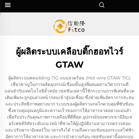
ผู้ผลิตระบบเคลือบติ๊กฮอทไวร์
GTAW
ผู้ผลิตระบบคลadding TIG แบบลวดร้อน (Hot wire GTAW TIG)
เชี่ยวชาญในการผลิตอุปกรณ์เชื่อมขั้นสูงที่ผสมผสานวิศวกรรมที่
แม่นยำกับเทคโนโลยีล้ำสมัย เซสชันเหล่านี้ใช้กระบวนการพิเศษที่ลวด
เติมเพิ่มจะถูกอุ่นล่วงหน้าก่อนเข้าสู่บ่อเชื่อม ซึ่งช่วยเพิ่มอัตราการสะสม
และประสิทธิภาพอย่างมาก ระบบของผู้ผลิตรวมกลไกควบคุมที่ซับซ้อน
ซึ่งควบคุมอุณหภูมิและความเร็วของการให้อาหารลวดอย่างแม่นยำ
เพื่อรับประกันคุณภาพการเคลือบที่ดีที่สุด อุปกรณ์ของพวกเขามีอินเท
อร์เฟซดิจิทัลระดับแนวหน้าที่ช่วยให้ผู้ปฏิบัติงานสามารถตรวจสอบ
และปรับพารามิเตอร์ในเวลาจริงได้ รวมถึงความเข้มของกระแสไฟฟ้า
อัตราการให้อาหารลวด และการนำความร้อน เซสชันเหล่านี้ออกแบบ