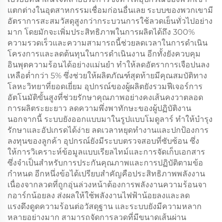
แตกต่างในอุตสาหกรรมเชื่อมก่อนอื่นเลย ระบบของพวกเขามี
อัตราการสะสมวัสดุสูงกว่ากระบวนการใช้ลวดเย็นทั่วไปอย่าง
มาก โดยมักจะเพิ่มประสิทธิภาพในการผลิตได้ถึง 300%
ความรวดเร็วและความสามารถนี้ช่วยลดเวลาในการดำเนิน
โครงการและลดต้นทุนในการดำเนินงาน อีกทั้งยังควบคุม
อินพุตความร้อนได้อย่างแม่นยำ ทำให้ลดอัตราการเจือปนลง
เหลือต่ำกว่า 5% ซึ่งช่วยให้ผลิตภัณฑ์สุดท้ายมีคุณสมบัติทาง
โลหะวิทยาที่ยอดเยี่ยม อุปกรณ์ของผู้ผลิตยังรวมฟีเจอร์การ
อัตโนมัติขั้นสูงที่ช่วยรักษาคุณภาพอย่างคงเส้นคงวาตลอด
การผลิตระยะยาว ลดความพึ่งพาทักษะของผู้ปฏิบัติงาน
นอกจากนี้ ระบบยังออกแบบมาในรูปแบบโมดูลาร์ ทำให้บำรุง
รักษาและอัปเกรดได้ง่าย ลดเวลาหยุดทำงานและปกป้องการ
ลงทุนของลูกค้า อุปกรณ์ยังมีระบบตรวจสอบที่ซับซ้อน ซึ่ง
ให้การวิเคราะห์ข้อมูลแบบเรียลไทม์และการจัดเก็บเอกสาร
ซึ่งจำเป็นสำหรับการประกันคุณภาพและการปฏิบัติตามข้อ
กำหนด อีกหนึ่งข้อได้เปรียบสำคัญคือประสิทธิภาพพลังงาน
เนื่องจากลวดที่ถูกอุ่นล่วงหน้าต้องการพลังงานความร้อนจา
กอาร์กน้อยลง ส่งผลให้ใช้พลังงานไฟฟ้าน้อยลงและลด
แรงดึงดูดความร้อนต่อวัสดุฐาน และระบบยังมีความหลาก
หลายอย่างมาก สามารถจัดการลวดที่มีขนาดเส้นผ่าน