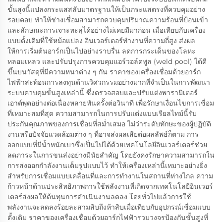
ขั้นสูงนี้แปลงกระแสสลับมาตรฐานให้เป็นกระแสตรงที่ควบคุมอย่าง
รอบคอบ ทำให้ช่างเชื่อมสามารถควบคุมปริมาณความร้อนที่ป้อนเข้า
และลักษณะการเจาะทะลุได้อย่างไม่เคยมีมาก่อน เมื่อเทียบกับเครื่อง
แบบดั้งเดิมที่ใช้หม้อแปลง อินเวอร์เตอร์ทำงานที่ความถี่สูง ส่งผล
ให้การเริ่มต้นอาร์กเป็นไปอย่างราบรื่น ลดการกระเด็นของโลหะ
หลอมเหลว และปรับปรุงการควบคุมแอร์วอล์ดพูล (weld pool) ได้ดี
ขึ้นบนวัสดุที่มีความหนาต่าง ๆ กัน ราคาของเครื่องเชื่อมด้วยอาร์ก
ไฟฟ้าสะท้อนการลงทุนด้านวิศวกรรมอย่างมากที่จำเป็นในการพัฒนา
ระบบควบคุมขั้นสูงเหล่านี้ ซึ่งตรวจสอบและปรับแต่งพารามิเตอร์
เอาต์พุตอย่างต่อเนื่องหลายพันครั้งต่อวินาที เพื่อรักษาเงื่อนไขการเชื่อม
ที่เหมาะสมที่สุด ความสามารถในการปรับแต่งแบบเรียลไทม์นี้รับ
ประกันคุณภาพของการเชื่อมที่สม่ำเสมอ ไม่ว่าระดับทักษะของผู้ปฏิบัติ
งานหรือปัจจัยแวดล้อมต่าง ๆ ที่อาจส่งผลเสียต่อผลลัพธ์ก็ตาม การ
ออกแบบที่มีน้ำหนักเบาซึ่งเป็นไปได้ด้วยเทคโนโลยีอินเวอร์เตอร์ช่วย
ลดภาระในการขนส่งอย่างมีนัยสำคัญ โดยยังคงรักษาความสามารถใน
การส่งออกกำลังงานเต็มรูปแบบไว้ ทำให้เครื่องเหล่านี้เหมาะอย่างยิ่ง
สำหรับการเชื่อมแบบเคลื่อนที่และการทำงานในสถานที่ห่างไกล ความ
ก้าวหน้าด้านประสิทธิภาพการใช้พลังงานที่เกิดจากเทคโนโลยีอินเวอร์
เตอร์ส่งผลให้ต้นทุนการดำเนินงานลดลง โดยทั่วไปแล้วการใช้
พลังงานจะลดลงร้อยละสามสิบถึงห้าสิบเมื่อเทียบกับอุปกรณ์เชื่อมแบบ
ดั้งเดิม ราคาของเครื่องเชื่อมด้วยอาร์กไฟฟ้ารวมวงจรป้องกันขั้นสูงที่