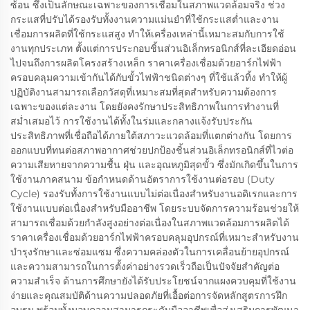
ซ้อน ซึ่งเป็นลักษณะเฉพาะของการเชื่อมในสภาพแวดล้อมจริง ช่วง
กระแสที่ปรับได้รองรับทั้งงานความแม่นยำที่ใช้กระแสต่ำและงาน
เชื่อมการผลิตที่ใช้กระแสสูง ทำให้เครื่องเหล่านี้เหมาะสมกับการใช้
งานทุกประเภท ตั้งแต่การประกอบชิ้นส่วนอิเล็กทรอนิกส์ที่ละเอียดอ่อน
ไปจนถึงการผลิตโครงสร้างเหล็ก ราคาเครื่องเชื่อมด้วยอาร์กไฟฟ้า
ครอบคลุมความเข้ากันได้กับขั้วไฟฟ้าชนิดต่างๆ ที่ใช้แล้วทิ้ง ทำให้ผู้
ปฏิบัติงานสามารถเลือกวัสดุที่เหมาะสมที่สุดสำหรับความต้องการ
เฉพาะของแต่ละงาน โดยยังคงรักษาประสิทธิภาพในการทำงานที่
สม่ำเสมอไว้ การใช้งานได้ทั้งในร่มและกลางแจ้งรับประกัน
ประสิทธิภาพที่เชื่อถือได้ภายใต้สภาวะแวดล้อมที่แตกต่างกัน โดยการ
ออกแบบที่ทนต่อสภาพอากาศช่วยปกป้องชิ้นส่วนอิเล็กทรอนิกส์ที่ไวต่อ
ความเสียหายจากความชื้น ฝุ่น และอุณหภูมิสุดขั้ว ซึ่งมักเกิดขึ้นในการ
ใช้งานภาคสนาม ข้อกำหนดด้านอัตราการใช้งานต่อรอบ (Duty
Cycle) รองรับทั้งการใช้งานแบบไม่ต่อเนื่องสำหรับงานอดิเรกและการ
ใช้งานแบบต่อเนื่องสำหรับมืออาชีพ โดยระบบจัดการความร้อนช่วยให้
สามารถเชื่อมด้วยกำลังสูงอย่างต่อเนื่องในสภาพแวดล้อมการผลิตได้
ราคาเครื่องเชื่อมด้วยอาร์กไฟฟ้าครอบคลุมอุปกรณ์ที่เหมาะสำหรับงาน
บำรุงรักษาและซ่อมแซม ซึ่งความคล่องตัวในการเคลื่อนย้ายอุปกรณ์
และความสามารถในการตั้งค่าอย่างรวดเร็วถือเป็นปัจจัยสำคัญต่อ
ความสำเร็จ ด้านการศึกษายังได้รับประโยชน์จากแผงควบคุมที่ใช้งาน
ง่ายและคุณสมบัติด้านความปลอดภัยที่เอื้อต่อการจัดหลักสูตรการฝึก