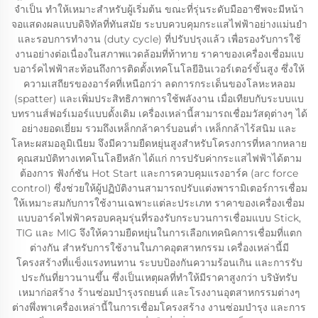
จำเป็น ทำให้เหมาะสำหรับผู้เริ่มต้น ขณะที่รุ่นระดับมืออาชีพจะมีหน้า
จอแสดงผลแบบดิจิทัลที่ทันสมัย ระบบควบคุมกระแสไฟฟ้าอย่างแม่นยำ
และรอบการทำงาน (duty cycle) ที่ปรับปรุงแล้ว เพื่อรองรับการใช้
งานอย่างต่อเนื่องในสภาพแวดล้อมที่ท้าทาย ราคาของเครื่องเชื่อมแบ
บอาร์คไฟฟ้าสะท้อนถึงการติดตั้งเทคโนโลยีอินเวอร์เตอร์ขั้นสูง ซึ่งให้
ความเสถียรของอาร์คที่เหนือกว่า ลดการกระเด็นของโลหะหลอม
(spatter) และเพิ่มประสิทธิภาพการใช้พลังงาน เมื่อเทียบกับระบบแบ
บทรานส์ฟอร์เมอร์แบบดั้งเดิม เครื่องเหล่านี้สามารถเชื่อมวัสดุต่างๆ ได้
อย่างยอดเยี่ยม รวมถึงเหล็กกล้าคาร์บอนต่ำ เหล็กกล้าไร้สนิม และ
โลหะผสมอลูมิเนียม จึงมีความยืดหยุ่นสูงสำหรับโครงการที่หลากหลาย
คุณสมบัติทางเทคโนโลยีหลัก ได้แก่ การปรับค่ากระแสไฟฟ้าได้ตาม
ต้องการ ฟังก์ชัน Hot Start และการควบคุมแรงอาร์ค (arc force
control) ซึ่งช่วยให้ผู้ปฏิบัติงานสามารถปรับแต่งพารามิเตอร์การเชื่อม
ให้เหมาะสมกับการใช้งานเฉพาะแต่ละประเภท ราคาของเครื่องเชื่อม
แบบอาร์คไฟฟ้าครอบคลุมรุ่นที่รองรับกระบวนการเชื่อมแบบ Stick,
TIG และ MIG จึงให้ความยืดหยุ่นในการเลือกเทคนิคการเชื่อมที่แตก
ต่างกัน สำหรับการใช้งานในภาคอุตสาหกรรม เครื่องเหล่านี้มี
โครงสร้างที่แข็งแรงทนทาน ระบบป้องกันความร้อนเกิน และการรับ
ประกันที่ยาวนานขึ้น ซึ่งเป็นเหตุผลที่ทำให้มีราคาสูงกว่า บริษัทรับ
เหมาก่อสร้าง ร้านซ่อมบำรุงรถยนต์ และโรงงานอุตสาหกรรมต่างๆ
ต่างพึ่งพาเครื่องเหล่านี้ในการเชื่อมโครงสร้าง งานซ่อมบำรุง และการ