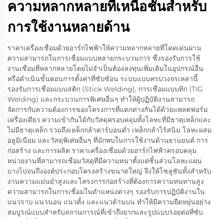
ความหลากหลายที่เหนือชั้นสำหรับ
การใช้งานหลายด้าน
ราคาเครื่องเชื่อมด้วยอาร์กไฟฟ้าให้ความหลากหลายที่โดดเด่นผ่าน
ความสามารถในการเชื่อมแบบหลายกระบวนการ ซึ่งรองรับการใช้
งานเชื่อมที่หลากหลายโดยไม่จำเป็นต้องลงทุนเพิ่มเติมในอุปกรณ์อื่น
หรือดำเนินขั้นตอนการตั้งค่าที่ซับซ้อน ระบบแบบครบวงจรเหล่านี้
รองรับการเชื่อมแบบสติก (Stick Welding), การเชื่อมแบบทิก (TIG
Welding) และกระบวนการพิเศษอื่นๆ ทำให้ผู้ปฏิบัติงานสามารถ
จัดการกับความต้องการของโครงการที่แตกต่างกันได้ด้วยแพลตฟอร์ม
เครื่องเดียว ความเข้ากันได้กับวัสดุครอบคลุมทั้งโลหะที่มีธาตุเหล็กและ
ไม่มีธาตุเหล็ก รวมถึงเหล็กกล้าคาร์บอนต่ำ เหล็กกล้าไร้สนิม โลหะผสม
อลูมิเนียม และวัสดุพิเศษอื่นๆ ที่มักพบในการใช้งานด้านยานยนต์ การ
ก่อสร้าง และการผลิต ราคาเครื่องเชื่อมด้วยอาร์กไฟฟ้าครอบคลุม
หน่วยงานที่สามารถเชื่อมวัสดุที่มีความหนาตั้งแต่ชิ้นส่วนโลหะแผ่น
บางไปจนถึงองค์ประกอบโครงสร้างขนาดใหญ่ จึงให้โซลูชันทั้งสำหรับ
งานความแม่นยำสูงและโครงการก่อสร้างที่ต้องการความทนทานสูง
ความสามารถในการเชื่อมในตำแหน่งต่างๆ รองรับการปฏิบัติงานใน
แนวราบ แนวนอน แนวตั้ง และแนวด้านบน ทำให้มีความยืดหยุ่นอย่าง
สมบูรณ์แบบสำหรับสถานการณ์ที่เข้าถึงยากและรูปแบบรอยต่อที่ซับ