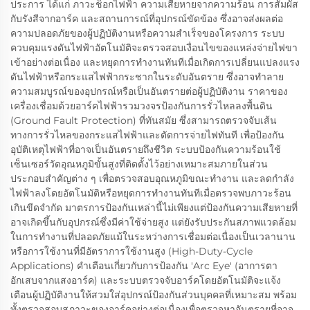
ประการ ได้แก่ ภาวะช็อกไฟฟ้า ความเสียหายจากความร้อน การสัมผัส
กับรังสีจากอาร์ค และสถานการณ์ที่อุปกรณ์ขัดข้อง ซึ่งอาจส่งผลต่อ
ความปลอดภัยของผู้ปฏิบัติงานหรือความสำเร็จของโครงการ ระบบ
ควบคุมแรงดันไฟฟ้าอัตโนมัติจะตรวจสอบเงื่อนไขของแหล่งจ่ายไฟขา
เข้าอย่างต่อเนื่อง และหยุดการทำงานทันทีเมื่อเกิดการเปลี่ยนแปลงแรง
ดันไฟฟ้าหรือกระแสไฟฟ้ากระชากในระดับอันตราย ซึ่งอาจทำลาย
ความสมบูรณ์ของอุปกรณ์หรือเป็นอันตรายต่อผู้ปฏิบัติงาน ราคาของ
เครื่องเชื่อมด้วยอาร์คไฟฟ้ารวมวงจรป้องกันการรั่วไหลลงพื้นดิน
(Ground Fault Protection) ที่ทันสมัย ซึ่งสามารถตรวจจับเส้น
ทางการรั่วไหลของกระแสไฟฟ้าและตัดการจ่ายไฟทันที เพื่อป้องกัน
อุบัติเหตุไฟฟ้าที่อาจเป็นอันตรายถึงชีวิต ระบบป้องกันความร้อนใช้
เซ็นเซอร์วัดอุณหภูมิขั้นสูงที่ติดตั้งไว้อย่างเหมาะสมภายในส่วน
ประกอบสำคัญต่าง ๆ เพื่อตรวจสอบอุณหภูมิขณะทำงาน และลดกำลัง
ไฟฟ้าลงโดยอัตโนมัติหรือหยุดการทำงานทันทีเมื่อตรวจพบภาวะร้อน
เกินขีดจำกัด มาตรการป้องกันเหล่านี้ไม่เพียงแต่ป้องกันความเสียหายที่
อาจเกิดขึ้นกับอุปกรณ์ซึ่งมีค่าใช้จ่ายสูง แต่ยังรับประกันสภาพแวดล้อม
ในการทำงานที่ปลอดภัยแม้ในระหว่างการเชื่อมต่อเนื่องเป็นเวลานาน
หรือการใช้งานที่มีอัตราการใช้งานสูง (High-Duty-Cycle
Applications) คำเตือนเกี่ยวกับการป้องกัน 'Arc Eye' (อาการตา
อักเสบจากแสงอาร์ค) และระบบตรวจจับอาร์คโดยอัตโนมัติจะแจ้ง
เตือนผู้ปฏิบัติงานให้สวมใส่อุปกรณ์ป้องกันส่วนบุคคลที่เหมาะสม พร้อม
ทั้งตรวจสอบสภาวะของอาร์คอย่างต่อเนื่องเพื่อตรวจหาอันตรายที่อาจ