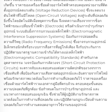
เกิดขึ้น ราคาของเครื่องเชื่อมด้วยอาร์คไฟฟ้าครอบคลุมหน่วยงานที่ติด
ตั้งอุปกรณ์ลดแรงดัน (Voltage Reduction Devices) ซึ่งจะลดแรง
ดันไฟฟ้าที่ไม่มีโหลด (Open-Circuit Voltages) ลงสู่ระดับที่ปลอดภัย
ยิ่งขึ้นโดยอัตโนมัติเมื่อหยุดการเชื่อม จึงลดความเสี่ยงจากการช็อก
ไฟฟ้าขณะเปลี่ยนขั้วไฟฟ้า (Electrode) หรือดำเนินการบำรุงรักษา
อุปกรณ์ ระบบยับยั้งการรบกวนแม่เหล็กไฟฟ้า (Electromagnetic
Interference Suppression Systems) ป้องกันการปล่อยคลื่น
ความถี่วิทยุ (Radio Frequency Emissions) ซึ่งอาจรบกวนอุปกรณ์
อิเล็กทรอนิกส์หรือระบบการสื่อสารที่อยู่ใกล้เคียง จึงรับประกันการ
ปฏิบัติตามมาตรฐานความเข้ากันได้ทางแม่เหล็กไฟฟ้า
(Electromagnetic Compatibility Standards) สำหรับภาค
อุตสาหกรรม วงจรป้องกันการลัดวงจร (Short-Circuit Protection
Circuits) จะตรวจจับและตอบสนองต่อความผิดปกติของวงจรการ
เชื่อมทันที เพื่อป้องกันความเสียหายต่ออุปกรณ์และอันตรายจากไฟไหม้
พร้อมรักษาสภาพแวดล้อมในการทำงานที่ปลอดภัยไว้ ราคาของเครื่อง
เชื่อมด้วยอาร์คไฟฟ้ารวมเอกสารคู่มือที่ครบถ้วน ครอบคลุมขั้นตอน
ความปลอดภัยที่ถูกต้อง ข้อกำหนดในการบำรุงรักษาอุปกรณ์ และ
แนวทางการตอบสนองฉุกเฉิน ซึ่งช่วยให้ผู้ปฏิบัติงานรักษาสภาพ
แวดล้อมในการทำงานที่ปลอดภัย และปฏิบัติตามกฎระเบียบด้านความ
ปลอดภัยในการทำงานตลอดอายุการใช้งานของอุปกรณ์