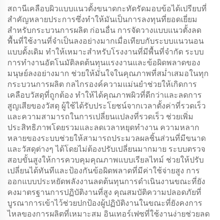
สถานีเคลือบผิวแบบแนวตั้งขนาดกะทัดรัดมอบข้อได้เปรียบที่
สำคัญหลายประการซึ่งทำให้มันเป็นการลงทุนที่ยอดเยี่ยม
สำหรับกระบวนการผลิต ก่อนอื่น การจัดวางแบบแนวตั้งลด
พื้นที่ใช้งานที่จำเป็นลงอย่างมากเมื่อเทียบกับระบบแนวนอน
แบบดั้งเดิม ทำให้เหมาะสำหรับโรงงานที่มีพื้นที่จำกัด ระบบ
การทำงานอัตโนมัติลดต้นทุนแรงงานและข้อผิดพลาดของ
มนุษย์ลงอย่างมาก ช่วยให้มั่นใจในคุณภาพที่สม่ำเสมอในทุก
กระบวนการผลิต กลไกรองค์ความแม่นยำช่วยให้เกิดการ
เคลือบวัสดุที่ถูกต้อง ทำให้ได้คุณภาพผิวที่ดีกว่าและลดการ
สูญเสียของวัสดุ ผู้ใช้ได้รับประโยชน์จากเวลาตั้งค่าที่รวดเร็ว
และความสามารถในการเปลี่ยนแปลงที่รวดเร็ว ช่วยเพิ่ม
ประสิทธิภาพโดยรวมและลดเวลาหยุดทำงาน ความหลาก
หลายของระบบช่วยให้สามารถประมวลผลชิ้นส่วนที่มีขนาด
และวัสดุต่างๆ ได้โดยไม่ต้องปรับเปลี่ยนมากมาย ระบบตรวจ
สอบขั้นสูงให้การควบคุมคุณภาพแบบเรียลไทม์ ช่วยให้ปรับ
เปลี่ยนได้ทันทีและป้องกันข้อผิดพลาดที่มีค่าใช้จ่ายสูง การ
ออกแบบประหยัดพลังงานลดต้นทุนการดำเนินงานขณะที่ยัง
คงมาตรฐานการปฏิบัติงานที่สูง คุณสมบัติความปลอดภัยที่
บูรณาการเข้าไว้ช่วยปกป้องผู้ปฏิบัติงานในขณะที่ยังคงการ
ไหลของการผลิตที่เหมาะสม อินเทอร์เฟซที่ใช้งานง่ายช่วยลด