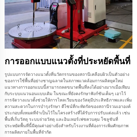
การออกแบบแนวตั้งที่ประหยัดพื้นที่
รูปแบบการจัดวางแนวตั้งที่นวัตกรรมของสถานีเคลือบผิวเป็นตัวอย่าง
ของการใช้พื้นที่อย่างชาญฉลาดในสภาพแวดล้อมการผลิตยุคใหม่
แนวทางการออกแบบนี้สามารถลดขนาดพื้นที่ลงได้อย่างมากเมื่อเทียบ
กับระบบแนวนอนแบบเดิม ในขณะที่ยังคงรักษาฟังก์ชันเต็มๆ เอาไว้
การจัดวางแนวตั้งช่วยให้การไหลเวียนของวัสดุมีประสิทธิภาพและเพิ่ม
ความสะดวกในการบำรุงรักษา ดีไซน์ที่กะทัดรัดของสถานีรวมเอาองค์
ประกอบทั้งหมดที่จำเป็นไว้ในโครงสร้างที่ได้รับการปรับแต่งแล้ว เช่น
พื้นที่เก็บวัสดุ ระบบจ่ายวัสดุ และอินเทอร์เฟซควบคุม โซลูชันที่
ประหยัดพื้นที่นี้มีคุณค่าอย่างยิ่งสำหรับโรงงานที่ต้องการเพิ่มศักยภาพ
การผลิตภายในพื้นที่จำกัด