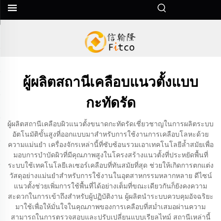
ผู้ผลิตสถานีเคลือบแนวตั้งแบบ
กะทัดรัด
ผู้ผลิตสถานีเคลือบผิวแนวตั้งขนาดกะทัดรัดเชี่ยวชาญในการผลิตระบบ
อัตโนมัติขั้นสูงที่ออกแบบมาสำหรับการใช้งานการเคลือบโลหะด้วย
ความแม่นยำ เครื่องจักรเหล่านี้ที่ซับซ้อนรวมเอาเทคโนโลยีล้ำสมัยเพื่อ
มอบการบำบัดผิวที่มีคุณภาพสูงในโครงสร้างแนวตั้งที่ประหยัดพื้นที่
ระบบใช้เทคโนโลยีเลเซอร์เคลือบที่ทันสมัยที่สุด ช่วยให้เกิดการตกแต่ง
วัสดุอย่างแม่นยำสำหรับการใช้งานในอุตสาหกรรมหลากหลาย ดีไซน์
แนวตั้งช่วยเพิ่มการใช้พื้นที่ได้อย่างเต็มที่ขณะเดียวกันก็ยังคงความ
สะดวกในการเข้าถึงสำหรับผู้ปฏิบัติงาน ผู้ผลิตนำระบบควบคุมอัจฉริยะ
มาใช้เพื่อให้มั่นใจในคุณภาพของการเคลือบที่สม่ำเสมอผ่านความ
สามารถในการตรวจสอบและปรับเปลี่ยนแบบเรียลไทม์ สถานีเหล่านี้