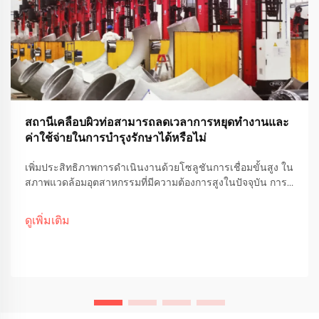
สถานีเคลือบผิวท่อสามารถลดเวลาการหยุดทำงานและ
ค่าใช้จ่ายในการบำรุงรักษาได้หรือไม่
เพิ่มประสิทธิภาพการดำเนินงานด้วยโซลูชันการเชื่อมขั้นสูง ใน
สภาพแวดล้อมอุตสาหกรรมที่มีความต้องการสูงในปัจจุบัน การ
รักษาการดำเนินงานให้ต่อเนื่องและลดค่าใช้จ่ายในการบำรุง
รักษาให้น้อยที่สุด คือ ความสำคัญอันดับต้นๆ สำหรับโรงงาน
ดูเพิ่มเติม
ต่างๆ ที่ต้องการเพิ่มประสิทธิภาพการทำงาน