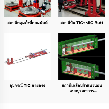
สถานีคลุมตั้งที่คอมพัคต์
สถานีปั่น TIG+MIG Butt
อุปกรณ์ TIG สายตรง
สถานีเคลือบผิวแนวนอน
แบบบูรณาการ
คอนเทนเนอร์