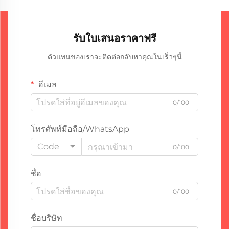
รับใบเสนอราคาฟรี
ตัวแทนของเราจะติดต่อกลับหาคุณในเร็วๆนี้
อีเมล
0/100
โทรศัพท์มือถือ/WhatsApp
Code
0/100
ชื่อ
0/100
ชื่อบริษัท