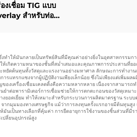
ื่องเชื่อม TIG แบบ
erlay สำหรับท่อ
โตรเลียมและก๊าซ
ายซึ่งทำให้มันกลายเป็นทรัพย์สินที่มีคุณค่าอย่างยิ่งในอุตสาหกร
ยให้เกิดความหนาของชั้นที่สม่ำเสมอและคุณภาพการประสานที่ยอดเ
ะหยัดต้นทุนทั้งวัสดุและแรงงานอย่างมหาศาล ลักษณะการทำงานแบบ
รแทรกแซงจากผู้ปฏิบัติงานเพียงเล็กน้อย ซึ่งไม่เพียงแต่เพิ่มผล
สำคัญของเครื่องเชื่อมเคลดดิ้งคือความหลากหลาย เนื่องจากสาม
่นยำต่อพารามิเตอร์การเชื่อมช่วยให้การตกตะกอนของวัสดุเหมาะสมท
ย่างยอดเยี่ยม ทำให้เหมาะสำหรับกระบวนการผลิตมาตรฐาน ระบบ
ภาพ จากมุมมองทางเศรษฐกิจ แม้ว่าการลงทุนครั้งแรกอาจมีต้นทุน
้มันเป็นทางเลือกที่คุ้มค่า การยืดอายุการใช้งานของชิ้นส่วนที่ม
ปลี่ยนอุปกรณ์สูง