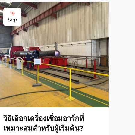
19
1
Sep
Se
วิธีเลือกเครื่องเชื่อมอาร์กที่
วิธ
เหมาะสมสำหรับผู้เริ่มต้น?
ชัน