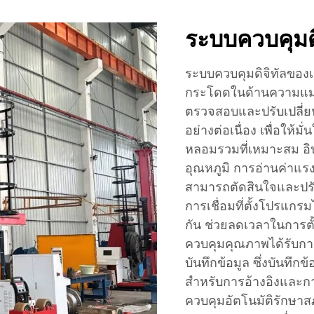
ระบบควบคุมดิจ
ระบบควบคุมดิจิทัลของเค
กระโดดในด้านความแม่น
ตรวจสอบและปรับเปลี่ย
อย่างต่อเนื่อง เพื่อให้
หลอมรวมที่เหมาะสม อิ
อุณหภูมิ การอ่านค่าแร
สามารถตัดสินใจและปรับ
การเชื่อมที่ตั้งโปรแกร
กัน ช่วยลดเวลาในการตั
ควบคุมคุณภาพได้รับกา
บันทึกข้อมูล ซึ่งบันทึกข
สำหรับการอ้างอิงและ
ควบคุมอัตโนมัติรักษาสภา