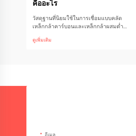
คืออะไร
วัสดุฐานที่นิยมใช้ในการเชื่อมแบบคลัด
เหล็กกล้าคาร์บอนและเหล็กกล้าผสมต่ำ
เหล็กกล้าคาร์บอนยังคงเป็นวัสดุฐานที่ได้รับ
ดูเพิ่มเติม
ความนิยมในการเชื่อมแบบคลัดในหลาก
หลายอุตสาหกรรม ด้วยเหตุผลหลักสอง
ประการ คือ มีราคาถูกกว่าวัสดุอื่น ๆ และมี
สมบัติทางกลที่เหมาะสมสำหรับงานใน
สภาพแวดล้อมทั่วไป
อีเมล