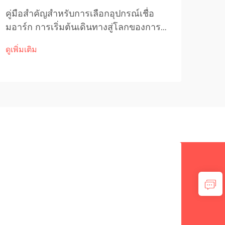
คู่มือสำคัญสำหรับการเลือกอุปกรณ์เชื่อ
ทำคว
มอาร์ก การเริ่มต้นเดินทางสู่โลกของการ
บัตฟ
เชื่อมอาจรู้สึกว่ายากลำบากเนื่องจากมี
วิธี
ดูเพิ่มเติม
ดูเพิ่
เครื่องเชื่อมอาร์กหลากหลายประเภทให้
พลาส
เลือกในตลาดปัจจุบัน ไม่ว่าคุณจะกำลังจัด
จำเป
ตั้งห้องทำงานที่บ้านหรือเริ่มต้นอาชีพด้าน
การจ
งานโลหะ...
เหมื