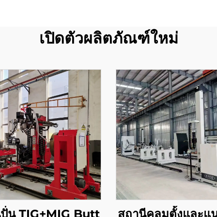
เปิดตัวผลิตภัณฑ์ใหม่
ีปั่น TIG+MIG Butt
สถานีคลุมตั้งและแ