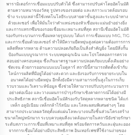
พารามิเตอร์การเชื่อมแบบปรับตัวได้ ซึ่งสามารถปรับค่าโดยอัตโนมัติ
ตามความหนาของวัสดุ รูปทรงของรอยต่อ และสภาวะแวดล้อมรอบ
ข้าง ระบบเหล่านี้ใช้เทคโนโลยีระบบสายตาขั้นสูงและระบบนำทาง
ด้วยเลเซอร์ เพื่อให้มั่นใจว่าตำแหน่งของหัวเชื่อมจะแม่นยำอย่างยิ่ง
และการแทรกซึมของรอยเชื่อมจะเหมาะสมที่สุด สถานีเชื่อมอัตโนมัติ
รองรับกระบวนการเชื่อมหลายรูปแบบ ได้แก่ การเชื่อมแบบ MIG, TIG
และการเชื่อมด้วยเลเซอร์ ทำให้มีความยืดหยุ่นสูงต่อความต้องการการ
ผลิตที่หลากหลาย ด้านความปลอดภัยถือเป็นสิ่งสำคัญยิ่ง โดยมีสิ่งกั้น
ป้องกันแบบบูรณาการ ระบบหยุดฉุกเฉิน และโปรโตคอลการตรวจ
สอบอย่างครอบคลุม ซึ่งเกินมาตรฐานความปลอดภัยแบบดั้งเดิมอย่าง
ชัดเจน ด้วยการออกแบบแบบโมดูลาร์ สถานีนี้สามารถติดตั้งเข้ากับ
ไลน์การผลิตที่มีอยู่ได้อย่างสะดวก และยังรองรับการขยายระบบใน
อนาคตได้อย่างยืดหยุ่น อีกทั้งยังมีความสามารถขั้นสูงในการเก็บ
รวบรวมและวิเคราะห์ข้อมูล ซึ่งช่วยให้สามารถปรับปรุงกระบวนการ
อย่างต่อเนื่อง และวางแผนการบำรุงรักษาเชิงคาดการณ์ได้อย่างมี
ประสิทธิภาพ สถานีเชื่อมอัตโนมัติรองรับวัสดุหลากหลายชนิด ได้แก่
เหล็ก อลูมิเนียม เหล็กกล้าไร้สนิม และโลหะผสมพิเศษต่างๆ โดย
สามารถประมวลผลวัสดุตั้งแต่แผ่นโลหะบางจนถึงชิ้นส่วนโครงสร้าง
ขนาดใหญ่หนักมาก ระบบควบคุมสิ่งแวดล้อมภายในสถานียังช่วยรักษา
ระดับสภาวะการเชื่อมที่เหมาะสมที่สุด พร้อมจัดการควันและฝุ่นละออง
จากการเชื่อมได้อย่างมีประสิทธิภาพ อินเทอร์เฟซที่ใช้งานง่ายของ