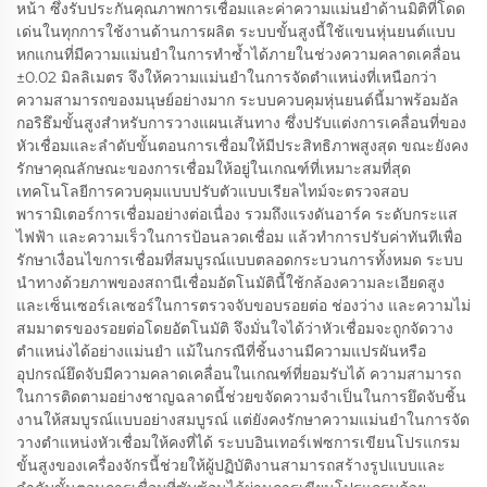
หน้า ซึ่งรับประกันคุณภาพการเชื่อมและค่าความแม่นยำด้านมิติที่โดด
เด่นในทุกการใช้งานด้านการผลิต ระบบขั้นสูงนี้ใช้แขนหุ่นยนต์แบบ
หกแกนที่มีความแม่นยำในการทำซ้ำได้ภายในช่วงความคลาดเคลื่อน
±0.02 มิลลิเมตร จึงให้ความแม่นยำในการจัดตำแหน่งที่เหนือกว่า
ความสามารถของมนุษย์อย่างมาก ระบบควบคุมหุ่นยนต์นี้มาพร้อมอัล
กอริธึมขั้นสูงสำหรับการวางแผนเส้นทาง ซึ่งปรับแต่งการเคลื่อนที่ของ
หัวเชื่อมและลำดับขั้นตอนการเชื่อมให้มีประสิทธิภาพสูงสุด ขณะยังคง
รักษาคุณลักษณะของการเชื่อมให้อยู่ในเกณฑ์ที่เหมาะสมที่สุด
เทคโนโลยีการควบคุมแบบปรับตัวแบบเรียลไทม์จะตรวจสอบ
พารามิเตอร์การเชื่อมอย่างต่อเนื่อง รวมถึงแรงดันอาร์ค ระดับกระแส
ไฟฟ้า และความเร็วในการป้อนลวดเชื่อม แล้วทำการปรับค่าทันทีเพื่อ
รักษาเงื่อนไขการเชื่อมที่สมบูรณ์แบบตลอดกระบวนการทั้งหมด ระบบ
นำทางด้วยภาพของสถานีเชื่อมอัตโนมัตินี้ใช้กล้องความละเอียดสูง
และเซ็นเซอร์เลเซอร์ในการตรวจจับขอบรอยต่อ ช่องว่าง และความไม่
สมมาตรของรอยต่อโดยอัตโนมัติ จึงมั่นใจได้ว่าหัวเชื่อมจะถูกจัดวาง
ตำแหน่งได้อย่างแม่นยำ แม้ในกรณีที่ชิ้นงานมีความแปรผันหรือ
อุปกรณ์ยึดจับมีความคลาดเคลื่อนในเกณฑ์ที่ยอมรับได้ ความสามารถ
ในการติดตามอย่างชาญฉลาดนี้ช่วยขจัดความจำเป็นในการยึดจับชิ้น
งานให้สมบูรณ์แบบอย่างสมบูรณ์ แต่ยังคงรักษาความแม่นยำในการจัด
วางตำแหน่งหัวเชื่อมให้คงที่ได้ ระบบอินเทอร์เฟซการเขียนโปรแกรม
ขั้นสูงของเครื่องจักรนี้ช่วยให้ผู้ปฏิบัติงานสามารถสร้างรูปแบบและ