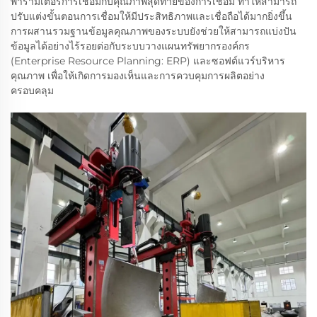
พารามิเตอร์การเชื่อมกับคุณภาพสุดท้ายของการเชื่อม ทำให้สามารถ
ปรับแต่งขั้นตอนการเชื่อมให้มีประสิทธิภาพและเชื่อถือได้มากยิ่งขึ้น
การผสานรวมฐานข้อมูลคุณภาพของระบบยังช่วยให้สามารถแบ่งปัน
ข้อมูลได้อย่างไร้รอยต่อกับระบบวางแผนทรัพยากรองค์กร
(Enterprise Resource Planning: ERP) และซอฟต์แวร์บริหาร
คุณภาพ เพื่อให้เกิดการมองเห็นและการควบคุมการผลิตอย่าง
ครอบคลุม