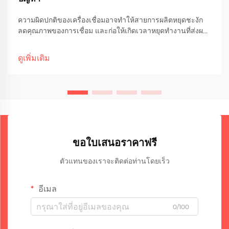
ความผิดปกติของเครื่องเชื่อมอาจทำให้สายการผลิตหยุดชะงัก
ลดคุณภาพของการเชื่อม และก่อให้เกิดเวลาหยุดทำงานที่ส่งผล
ต่อค่าใช้จ่ายสูงในกระบวนการผลิตอุตสาหกรรม การเข้าใจข้อ
บกพร่องที่พบบ่อยและวิธีการแก้ไขเบื้องต้นนั้นจำเป็นอย่างยิ่งต่อ
ดูเพิ่มเติม
การรักษาประสิทธิภาพการเชื่อมอย่างสม่ำเสมอ...
ขอใบเสนอราคาฟรี
ตัวแทนของเราจะติดต่อท่านโดยเร็ว
อีเมล
0/100