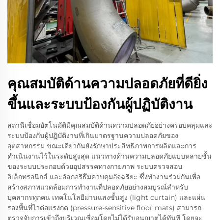
คุณสมบัติด้านความปลอดภัยที่ดียิ่ง
ขึ้นและระบบป้องกันผู้ปฏิบัติงาน
สถานีเชื่อมอัตโนมัติมีคุณสมบัติด้านความปลอดภัยอย่างครอบคลุมและ
ระบบป้องกันผู้ปฏิบัติงานที่เกินมาตรฐานความปลอดภัยของ
อุตสาหกรรม ขณะเดียวกันยังรักษาประสิทธิภาพการผลิตและการ
ดำเนินงานไว้ในระดับสูงสุด แนวทางด้านความปลอดภัยแบบหลายชั้น
ของระบบประกอบด้วยอุปสรรคทางกายภาพ ระบบตรวจสอบ
อิเล็กทรอนิกส์ และอัลกอริธึมควบคุมอัจฉริยะ ซึ่งทำงานร่วมกันเพื่อ
สร้างสภาพแวดล้อมการทำงานที่ปลอดภัยอย่างสมบูรณ์สำหรับ
บุคลากรทุกคน เทคโนโลยีม่านแสงขั้นสูง (light curtain) และแผ่น
รองพื้นที่ไวต่อแรงกด (pressure-sensitive floor mats) สามารถ
ตรวจจับการเข้าถึงบริเวณเชื่อมโดยไม่ได้รับอนุญาตได้ทันที โดยจะ