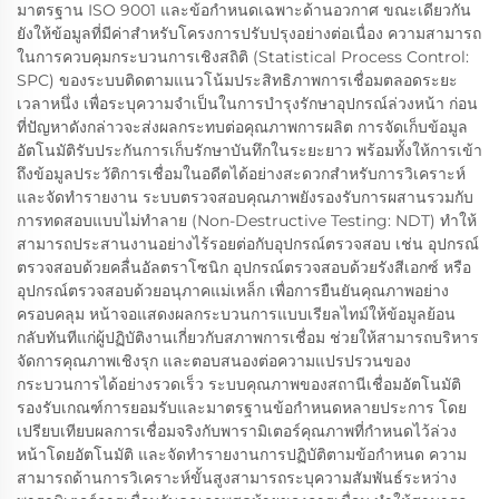
มาตรฐาน ISO 9001 และข้อกำหนดเฉพาะด้านอวกาศ ขณะเดียวกัน
ยังให้ข้อมูลที่มีค่าสำหรับโครงการปรับปรุงอย่างต่อเนื่อง ความสามารถ
ในการควบคุมกระบวนการเชิงสถิติ (Statistical Process Control:
SPC) ของระบบติดตามแนวโน้มประสิทธิภาพการเชื่อมตลอดระยะ
เวลาหนึ่ง เพื่อระบุความจำเป็นในการบำรุงรักษาอุปกรณ์ล่วงหน้า ก่อน
ที่ปัญหาดังกล่าวจะส่งผลกระทบต่อคุณภาพการผลิต การจัดเก็บข้อมูล
อัตโนมัติรับประกันการเก็บรักษาบันทึกในระยะยาว พร้อมทั้งให้การเข้า
ถึงข้อมูลประวัติการเชื่อมในอดีตได้อย่างสะดวกสำหรับการวิเคราะห์
และจัดทำรายงาน ระบบตรวจสอบคุณภาพยังรองรับการผสานรวมกับ
การทดสอบแบบไม่ทำลาย (Non-Destructive Testing: NDT) ทำให้
สามารถประสานงานอย่างไร้รอยต่อกับอุปกรณ์ตรวจสอบ เช่น อุปกรณ์
ตรวจสอบด้วยคลื่นอัลตราโซนิก อุปกรณ์ตรวจสอบด้วยรังสีเอกซ์ หรือ
อุปกรณ์ตรวจสอบด้วยอนุภาคแม่เหล็ก เพื่อการยืนยันคุณภาพอย่าง
ครอบคลุม หน้าจอแสดงผลกระบวนการแบบเรียลไทม์ให้ข้อมูลย้อน
กลับทันทีแก่ผู้ปฏิบัติงานเกี่ยวกับสภาพการเชื่อม ช่วยให้สามารถบริหาร
จัดการคุณภาพเชิงรุก และตอบสนองต่อความแปรปรวนของ
กระบวนการได้อย่างรวดเร็ว ระบบคุณภาพของสถานีเชื่อมอัตโนมัติ
รองรับเกณฑ์การยอมรับและมาตรฐานข้อกำหนดหลายประการ โดย
เปรียบเทียบผลการเชื่อมจริงกับพารามิเตอร์คุณภาพที่กำหนดไว้ล่วง
หน้าโดยอัตโนมัติ และจัดทำรายงานการปฏิบัติตามข้อกำหนด ความ
สามารถด้านการวิเคราะห์ขั้นสูงสามารถระบุความสัมพันธ์ระหว่าง