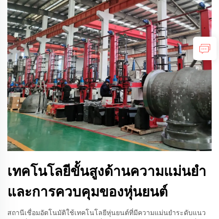
เทคโนโลยีขั้นสูงด้านความแม่นยำ
และการควบคุมของหุ่นยนต์
สถานีเชื่อมอัตโนมัติใช้เทคโนโลยีหุ่นยนต์ที่มีความแม่นยำระดับแนว