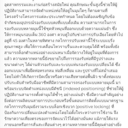
อุตสาหกรรมและงานก่อสร้างสมัยใหม่ คุณลักษณะขั้นสูงนี้ช่วยให้ผู้
ปฏิบัติงานสามารถจัดตำแหน่งท่อให้อยู่ในมุมใดๆ ก็ตามตามที่
โครงสร้างโครงการแต่ละประเภทกำหนด โดยไม่ต้องเผชิญกับข้อ
จำกัดของอุปกรณ์รองรับแบบคงที่แบบดั้งเดิม ความสามารถในการ
รองรับแบบหลายมุมนี้ใช้ชุดหัวหมุนที่ออกแบบด้วยความแม่นยำ ซึ่ง
ให้การหมุนรอบเต็ม 360 องศา ควบคู่ไปกับช่วงการปรับเอียงโดยทั่วไป
อยู่ที่ 45 องศาในหลายทิศทาง กลไกการปรับเหล่านี้ใช้ระบบแบริ่ง
คุณภาพสูง เพื่อให้การเคลื่อนไหวราบรื่นและควบคุมได้ดี พร้อมทั้งยัง
สามารถล็อกตำแหน่งอย่างแน่นหนาเมื่อจัดวางให้อยู่ในมุมที่ต้องการ
แล้ว ความหลากหลายนี้ยังขยายไปถึงการรองรับท่อที่มีรูปร่างและ
ขนาดต่างๆ ได้ผ่านหัวรองรับและระบบแท่นรองรับแบบเปลี่ยนได้ ซึ่ง
ออกแบบมาเพื่อยึดท่อทรงกลม ท่อสี่เหลี่ยม และรูปร่างที่ไม่สม่ำเสมอ
โดยไม่ทำให้เกิดการบิดเบี้ยวหรือความเสียหายต่อพื้นผิว ขาตั้งท่อแบบ
ปรับระดับสำหรับมืออาชีพที่มีความสามารถรองรับแบบหลายมุมนี้ มา
พร้อมระบบจัดตำแหน่งแบบมีดัชนี (indexed positioning) ที่ช่วยให้ผู้
ปฏิบัติงานสามารถตั้งค่ามุมได้ซ้ำๆ อย่างแม่นยำ ซึ่งมีความสำคัญอย่าง
ยิ่งต่อการผลิตบนสายการประกอบหรือขั้นตอนการติดตั้งแบบมาตรฐาน
กลไกการปรับมุมยังรวมระบบล็อกเชิงบวก (positive locking) ที่
ป้องกันการเปลี่ยนแปลงตำแหน่งโดยไม่ตั้งใจระหว่างการใช้งาน จึง
รักษาความเที่ยงตรงของการจัดแนวไว้ได้อย่างมั่นคง แม้ภายใต้แรง
ภายนอกหรือการสั่นสะเทือนต่างๆ ความหลากหลายนี้มีคุณค่าอย่างยิ่ง