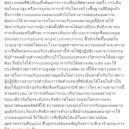
ต่อระบบท่อที่ซับซ้อนซึ่งต้องการการเปลี่ยนทิศทางหลายครั้ง การเดิน
ท่อในแนวสูง หรือการบูรณาการเข้ากับโครงสร้างพื้นฐานที่มีอยู่แล้ว
ซึ่งการจัดวางแบบแนวนอนแบบทั่วไปไม่สามารถตอบสนองความ
ต้องการได้ ความสามารถในการรองรับแบบหลายมุมนี้ยังช่วยให้
จัดการกับสถานการณ์การติดตั้งที่ท้าทายได้อย่างมีประสิทธิภาพ เช่น
การเดินท่อเหนือศีรษะ การลดระดับแนวตั้ง และการต่อเชื่อมแบบมุม
ประกอบ (compound angle connections) ซึ่งมักเกิดขึ้นบ่อยใน
ระบบอาคารสมัยใหม่และโรงงานอุตสาหกรรม ความแม่นยำและความ
น่าเชื่อถือของระบบปรับระดับเหล่านี้ช่วยให้ผู้ปฏิบัติงานสามารถบรรลุ
ข้อกำหนดด้านตำแหน่งที่ระบุไว้ในแบบแปลนทางวิศวกรรมได้อย่างถูก
ต้อง จึงมั่นใจได้ว่าระบบจะบูรณาการกันได้อย่างเหมาะสม และให้
ประสิทธิภาพการทำงานสูงสุด การประหยัดเวลาที่ได้จากความหลาก
หลายในการรองรับแบบหลายมุมนั้นไม่อาจประเมินค่าต่ำเกินไป เพราะ
ผู้ปฏิบัติงานสามารถดำเนินการจัดตำแหน่งที่ซับซ้อนได้โดยไม่จำเป็น
ต้องใช้อุปกรณ์รองรับเพิ่มเติมหรืออุปกรณ์ชั่วคราวใดๆ ความสามารถนี้
ช่วยลดระยะเวลาการเตรียมการและปริมาณแรงงานลงอย่างมาก
ขณะเดียวกันก็ยกระดับประสิทธิภาพโดยรวมของโครงการและ
คุณภาพของผลลัพธ์ที่ได้ ความทนทานของกลไกการปรับมุมแบบหลาย
มุมยังรับประกันประสิทธิภาพการทำงานที่สม่ำเสมอตลอดอายุการใช้
งานของอุปกรณ์ จึงให้บริการที่เชื่อถือได้แม้ในสภาพแวดล้อม
อุตสาหกรรมที่รุนแรง ซึ่งอุปกรณ์ต้องเผชิญกับสภาวะที่เลวร้ายและการ