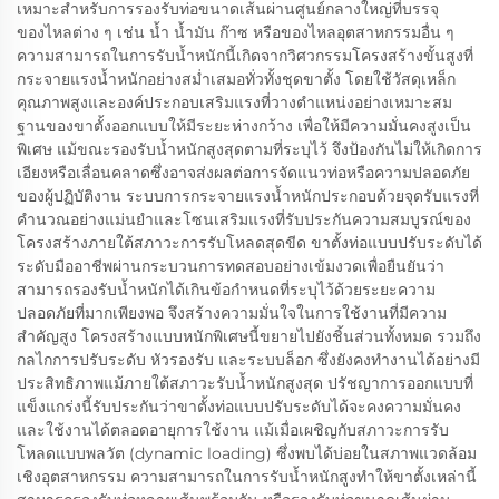
เหมาะสำหรับการรองรับท่อขนาดเส้นผ่านศูนย์กลางใหญ่ที่บรรจุ
ของไหลต่าง ๆ เช่น น้ำ น้ำมัน ก๊าซ หรือของไหลอุตสาหกรรมอื่น ๆ
ความสามารถในการรับน้ำหนักนี้เกิดจากวิศวกรรมโครงสร้างขั้นสูงที่
กระจายแรงน้ำหนักอย่างสม่ำเสมอทั่วทั้งชุดขาตั้ง โดยใช้วัสดุเหล็ก
คุณภาพสูงและองค์ประกอบเสริมแรงที่วางตำแหน่งอย่างเหมาะสม
ฐานของขาตั้งออกแบบให้มีระยะห่างกว้าง เพื่อให้มีความมั่นคงสูงเป็น
พิเศษ แม้ขณะรองรับน้ำหนักสูงสุดตามที่ระบุไว้ จึงป้องกันไม่ให้เกิดการ
เอียงหรือเลื่อนคลาดซึ่งอาจส่งผลต่อการจัดแนวท่อหรือความปลอดภัย
ของผู้ปฏิบัติงาน ระบบการกระจายแรงน้ำหนักประกอบด้วยจุดรับแรงที่
คำนวณอย่างแม่นยำและโซนเสริมแรงที่รับประกันความสมบูรณ์ของ
โครงสร้างภายใต้สภาวะการรับโหลดสุดขีด ขาตั้งท่อแบบปรับระดับได้
ระดับมืออาชีพผ่านกระบวนการทดสอบอย่างเข้มงวดเพื่อยืนยันว่า
สามารถรองรับน้ำหนักได้เกินข้อกำหนดที่ระบุไว้ด้วยระยะความ
ปลอดภัยที่มากเพียงพอ จึงสร้างความมั่นใจในการใช้งานที่มีความ
สำคัญสูง โครงสร้างแบบหนักพิเศษนี้ขยายไปยังชิ้นส่วนทั้งหมด รวมถึง
กลไกการปรับระดับ หัวรองรับ และระบบล็อก ซึ่งยังคงทำงานได้อย่างมี
ประสิทธิภาพแม้ภายใต้สภาวะรับน้ำหนักสูงสุด ปรัชญาการออกแบบที่
แข็งแกร่งนี้รับประกันว่าขาตั้งท่อแบบปรับระดับได้จะคงความมั่นคง
และใช้งานได้ตลอดอายุการใช้งาน แม้เมื่อเผชิญกับสภาวะการรับ
โหลดแบบพลวัต (dynamic loading) ซึ่งพบได้บ่อยในสภาพแวดล้อม
เชิงอุตสาหกรรม ความสามารถในการรับน้ำหนักสูงทำให้ขาตั้งเหล่านี้