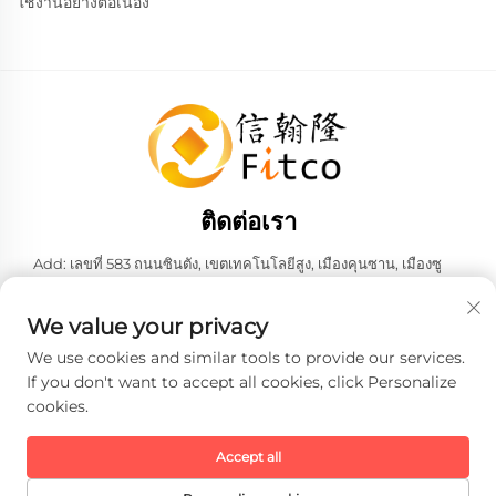
ใช้งานอย่างต่อเนื่อง
ติดต่อเรา
Add: เลขที่ 583 ถนนซินตัง, เขตเทคโนโลยีสูง, เมืองคุนซาน, เมืองซู
โจว, มณฑลเจียงซู, สาธารณรัฐประชาชนจีน 215316
โทร:
+86-137 6186 0079
We value your privacy
อีเมล:
[email protected]
We use cookies and similar tools to provide our services.
If you don't want to accept all cookies, click Personalize
cookies.
ลิขสิทธิ์ © 2026 บริษัท เฟธ-ฮั่น อินเทลลิเจนท์ เทคโนโลยี จำกัด ทั้งหมด
สงวนสิทธิ์ -
นโยบายความเป็นส่วนตัว
Accept all