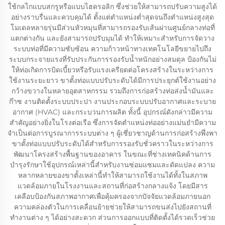
ใช้กลไกแบบสกรูหรือแบบไฮดรอลิก ซึ่งช่วยให้สามารถปรับความสูงได้
อย่างราบรื่นและควบคุมได้ ตั้งแต่ตำแหน่งต่ำสุดจนถึงตำแหน่งสูงสุด
โมเดลหลายรุ่นมีส่วนหัวหมุนที่สามารถรองรับเส้นผ่านศูนย์กลางท่อที่
แตกต่างกัน และยังสามารถปรับมุมได้ ทำให้เหมาะสำหรับการจัดวาง
ระบบท่อที่มีความซับซ้อน ความก้าวหน้าทางเทคโนโลยีขยายไปถึง
ระบบกระจายแรงที่รับประกันการรองรับน้ำหนักอย่างสมดุล ป้องกันไม่
ให้ท่อเกิดการบิดเบี้ยวหรือรับแรงเครียดต่อโครงสร้างในระหว่างการ
ใช้งานระยะยาว ขาตั้งท่อแบบปรับระดับได้มีการประยุกต์ใช้งานอย่าง
กว้างขวางในหลายอุตสาหกรรม รวมถึงการก่อสร้างท่อส่งน้ำมันและ
ก๊าซ งานติดตั้งระบบประปา งานประกอบระบบปรับอากาศและระบาย
อากาศ (HVAC) และกระบวนการผลิต ทั้งนี้ อุปกรณ์ดังกล่าวมีความ
สำคัญอย่างยิ่งในโรงต่อเรือ ซึ่งการจัดตำแหน่งท่ออย่างแม่นยำมีความ
จำเป็นต่อการบูรณาการระบบต่าง ๆ ผู้เชี่ยวชาญด้านการก่อสร้างพึ่งพา
ขาตั้งท่อแบบปรับระดับได้สำหรับการรองรับชั่วคราวในระหว่างการ
พัฒนาโครงสร้างพื้นฐานของอาคาร ในขณะที่ช่างเทคนิคด้านการ
บำรุงรักษาใช้อุปกรณ์เหล่านี้สำหรับงานซ่อมแซมและดัดแปลง ความ
หลากหลายของขาตั้งเหล่านี้ทำให้สามารถใช้งานได้ทั้งในสภาพ
แวดล้อมภายในโรงงานและสถานที่ก่อสร้างกลางแจ้ง โดยมีสาร
เคลือบป้องกันสภาพอากาศเพื่อคุ้มครองจากปัจจัยแวดล้อมภายนอก
ความคล่องตัวในการเคลื่อนย้ายช่วยให้สามารถขนส่งไปยังสถานที่
ทำงานต่าง ๆ ได้อย่างสะดวก ส่วนการออกแบบที่ติดตั้งได้รวดเร็วช่วย