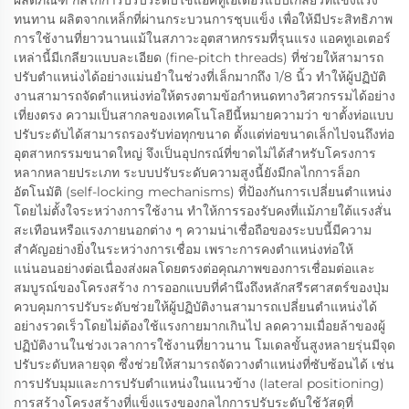
ผลิตภัณฑ์ กลไกการปรับระดับใช้แอคทูเอเตอร์แบบเกลียวที่แข็งแรง
ทนทาน ผลิตจากเหล็กที่ผ่านกระบวนการชุบแข็ง เพื่อให้มีประสิทธิภาพ
การใช้งานที่ยาวนานแม้ในสภาวะอุตสาหกรรมที่รุนแรง แอคทูเอเตอร์
เหล่านี้มีเกลียวแบบละเอียด (fine-pitch threads) ที่ช่วยให้สามารถ
ปรับตำแหน่งได้อย่างแม่นยำในช่วงที่เล็กมากถึง 1/8 นิ้ว ทำให้ผู้ปฏิบัติ
งานสามารถจัดตำแหน่งท่อให้ตรงตามข้อกำหนดทางวิศวกรรมได้อย่าง
เที่ยงตรง ความเป็นสากลของเทคโนโลยีนี้หมายความว่า ขาตั้งท่อแบบ
ปรับระดับได้สามารถรองรับท่อทุกขนาด ตั้งแต่ท่อขนาดเล็กไปจนถึงท่อ
อุตสาหกรรมขนาดใหญ่ จึงเป็นอุปกรณ์ที่ขาดไม่ได้สำหรับโครงการ
หลากหลายประเภท ระบบปรับระดับความสูงนี้ยังมีกลไกการล็อก
อัตโนมัติ (self-locking mechanisms) ที่ป้องกันการเปลี่ยนตำแหน่ง
โดยไม่ตั้งใจระหว่างการใช้งาน ทำให้การรองรับคงที่แม้ภายใต้แรงสั่น
สะเทือนหรือแรงภายนอกต่าง ๆ ความน่าเชื่อถือของระบบนี้มีความ
สำคัญอย่างยิ่งในระหว่างการเชื่อม เพราะการคงตำแหน่งท่อให้
แน่นอนอย่างต่อเนื่องส่งผลโดยตรงต่อคุณภาพของการเชื่อมต่อและ
สมบูรณ์ของโครงสร้าง การออกแบบที่คำนึงถึงหลักสรีรศาสตร์ของปุ่ม
ควบคุมการปรับระดับช่วยให้ผู้ปฏิบัติงานสามารถเปลี่ยนตำแหน่งได้
อย่างรวดเร็วโดยไม่ต้องใช้แรงกายมากเกินไป ลดความเมื่อยล้าของผู้
ปฏิบัติงานในช่วงเวลาการใช้งานที่ยาวนาน โมเดลขั้นสูงหลายรุ่นมีจุด
ปรับระดับหลายจุด ซึ่งช่วยให้สามารถจัดวางตำแหน่งที่ซับซ้อนได้ เช่น
การปรับมุมและการปรับตำแหน่งในแนวข้าง (lateral positioning)
การสร้างโครงสร้างที่แข็งแรงของกลไกการปรับระดับใช้วัสดุที่