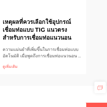
เหตุผลที่ควรเลือกใช้อุปกรณ์
ระบ
เชื่อมท่อแบบ TIG แนวตรง
สาม
สำหรับการเชื่อมท่อแนวนอน
บำร
ความแม่นยำที่เพิ่มขึ้นในการเชื่อมท่อแบบ
ลดค่
อัตโนมัติ เมื่อพูดถึงการเชื่อมท่อแนวนอน ผู้
ป้อง
ผลิตและผู้ประกอบการมักมองหาอุปกรณ์ที่
ต้อง
ดูเพิ่มเติม
ดูเพิ่
รับประกันความสม่ำเสมอ ความรวดเร็ว
เนื่
และความแข็งแรงของรอยเชื่อมที่สูง ใน
เสื่
บรรดาเทคโนโลยีที่มีอยู่ เทคโนโลยีการ
ชิ้น
เชื่อม TIG แบบตะเข็บตรง...
จะต้