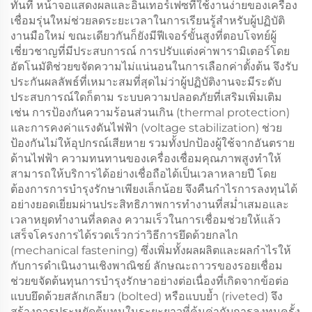
ทันที หน้าจอแสดงผลและอินเทอร์เฟซที่ใช้งานง่ายของเครื่อง
เชื่อมรุ่นใหม่ช่วยลดระยะเวลาในการเรียนรู้สำหรับผู้ปฏิบัติ
งานมือใหม่ ขณะเดียวกันก็ยังมีฟีเจอร์ขั้นสูงที่ตอบโจทย์ผู้
เชี่ยวชาญที่มีประสบการณ์ การปรับแต่งค่าพารามิเตอร์โดย
อัตโนมัติช่วยขจัดความไม่แน่นอนในการเลือกค่าตั้งต้น จึงรับ
ประกันผลลัพธ์ที่เหมาะสมที่สุดไม่ว่าผู้ปฏิบัติงานจะมีระดับ
ประสบการณ์ใดก็ตาม ระบบความปลอดภัยที่เสริมเพิ่มเติม
เช่น การป้องกันความร้อนส่วนเกิน (thermal protection)
และการคงค่าแรงดันไฟฟ้า (voltage stabilization) ช่วย
ป้องกันไม่ให้อุปกรณ์เสียหาย รวมทั้งปกป้องผู้ใช้จากอันตราย
ด้านไฟฟ้า ความทนทานของเครื่องเชื่อมคุณภาพสูงทำให้
สามารถให้บริการได้อย่างเชื่อถือได้เป็นเวลาหลายปี โดย
ต้องการการบำรุงรักษาเพียงเล็กน้อย จึงคืนกำไรการลงทุนได้
อย่างยอดเยี่ยมผ่านประสิทธิภาพการทำงานที่สม่ำเสมอและ
เวลาหยุดทำงานที่ลดลง ความเร็วในการเชื่อมช่วยให้แล้ว
เสร็จโครงการได้รวดเร็วกว่าวิธีการยึดด้วยกลไก
(mechanical fastening) ซึ่งเพิ่มทั้งผลผลิตและผลกำไรให้
กับการดำเนินงานเชิงพาณิชย์ ลักษณะถาวรของรอยเชื่อม
ช่วยขจัดต้นทุนการบำรุงรักษาอย่างต่อเนื่องที่เกิดจากข้อต่อ
แบบยึดด้วยสลักเกลียว (bolted) หรือแบบย้ำ (riveted) จึง
สร้างการประหยัดต้นทุนในระยะยาวที่คุ้มค่ากับการลงทุนครั้ง