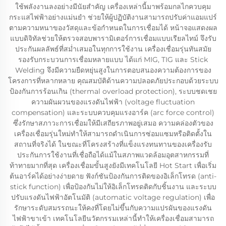
ใช้พลังงานลงอย่างมีนัยสำคัญ เครื่องเหล่านี้มาพร้อมกลไกควบคุม
กระแสไฟฟ้าอย่างแม่นยำ ช่วยให้ผู้ปฏิบัติงานสามารถปรับค่าแอมแปร์
ตามความหนาของวัสดุและข้อกำหนดในการเชื่อมได้ หน้าจอแสดงผล
แบบดิจิทัลช่วยให้ตรวจสอบพารามิเตอร์การเชื่อมแบบเรียลไทม์ จึงรับ
ประกันผลลัพธ์ที่สม่ำเสมอในทุกการใช้งาน เครื่องเชื่อมรุ่นทันสมัย
รองรับกระบวนการเชื่อมหลายแบบ ได้แก่ MIG, TIG และ Stick
Welding จึงมีความยืดหยุ่นสูงในการตอบสนองความต้องการของ
โครงการที่หลากหลาย คุณสมบัติด้านความปลอดภัยประกอบด้วยระบบ
ป้องกันการร้อนเกิน (thermal overload protection), ระบบชดเชย
ความผันผวนของแรงดันไฟฟ้า (voltage fluctuation
compensation) และระบบควบคุมแรงอาร์ค (arc force control)
ซึ่งรักษาสภาวะการเชื่อมให้มีเสถียรภาพอยู่เสมอ ความคล่องตัวของ
เครื่องเชื่อมรุ่นใหม่ทำให้สามารถดำเนินการซ่อมแซมหรือติดตั้งใน
สถานที่จริงได้ ในขณะที่โครงสร้างที่แข็งแรงทนทานของเครื่องรับ
ประกันการใช้งานที่เชื่อถือได้แม้ในสภาพแวดล้อมอุตสาหกรรมที่
ท้าทายมากที่สุด เครื่องเชื่อมขั้นสูงยังมีเทคโนโลยี Hot Start เพื่อเริ่ม
ต้นอาร์คได้อย่างง่ายดาย ฟังก์ชันป้องกันการติดของอิเล็กโทรด (anti-
stick function) เพื่อป้องกันไม่ให้อิเล็กโทรดติดกับชิ้นงาน และระบบ
ปรับแรงดันไฟฟ้าอัตโนมัติ (automatic voltage regulation) เพื่อ
รักษาระดับสมรรถนะให้คงที่โดยไม่ขึ้นกับความแปรผันของแรงดัน
ไฟฟ้าขาเข้า เทคโนโลยีนวัตกรรมเหล่านี้ทำให้เครื่องเชื่อมสามารถ