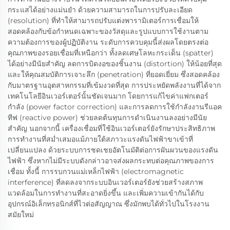
กระแสได้อย่างแม่นยำ ด้วยความสามารถในการปรับละเอียด
(resolution) ที่ทำให้สามารถปรับแต่งพารามิเตอร์การเชื่อมให้
สอดคล้องกับข้อกำหนดเฉพาะของวัสดุและรูปแบบการใช้งานตาม
ความต้องการของผู้ปฏิบัติงาน ระดับการควบคุมนี้ส่งผลโดยตรงต่อ
คุณภาพของรอยเชื่อมที่เหนือกว่า ทั้งลดเศษโลหะกระเด็น (spatter)
ได้อย่างมีนัยสำคัญ ลดการบิดงอของชิ้นงาน (distortion) ให้น้อยที่สุด
และให้คุณสมบัติการเจาะลึก (penetration) ที่ยอดเยี่ยม ซึ่งสอดคล้อง
กับมาตรฐานอุตสาหกรรมที่เข้มงวดที่สุด การประหยัดพลังงานที่ได้จาก
เทคโนโลยีอินเวอร์เตอร์นั้นชัดเจนมาก โดยการแก้ไขค่าแฟกเตอร์
กำลัง (power factor correction) และการลดการใช้กำลังงานรีแอค
ทีฟ (reactive power) ช่วยลดต้นทุนการดำเนินงานลงอย่างมีนัย
สำคัญ นอกจากนี้ เครื่องเชื่อมที่ใช้อินเวอร์เตอร์ยังรักษาประสิทธิภาพ
การทำงานที่สม่ำเสมอแม้ภายใต้สภาวะแรงดันไฟฟ้าขาเข้าที่
เปลี่ยนแปลง ด้วยระบบการชดเชยอัตโนมัติต่อการผันผวนของแรงดัน
ไฟฟ้า ซึ่งหากไม่มีระบบดังกล่าวอาจส่งผลกระทบต่อคุณภาพของการ
เชื่อม ทั้งนี้ การรบกวนแม่เหล็กไฟฟ้า (electromagnetic
interference) ที่ลดลงจากระบบอินเวอร์เตอร์ยังช่วยสร้างสภาพ
แวดล้อมในการทำงานที่สะอาดยิ่งขึ้น และเพิ่มความเข้ากันได้กับ
อุปกรณ์อิเล็กทรอนิกส์ที่ไวต่อสัญญาณ ซึ่งมักพบได้ทั่วไปในโรงงาน
สมัยใหม่