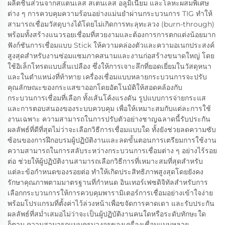
ผลิตชิ้นส่วนจากสแตนเลส สเตนเลส อลูมิเนียม และโลหะผสมพิเศษ
ต่าง ๆ การควบคุมความร้อนอย่างแม่นยำผ่านกระบวนการ TIG ทำให้
สามารถเชื่อมวัสดุบางได้โดยไม่เกิดการทะลุทะลวง (burn-through)
พร้อมทั้งสร้างแนวรอยเชื่อมที่สวยงามและต้องการการตกแต่งน้อยมาก
ฟังก์ชันการเชื่อมแบบ Stick ให้ความคล่องตัวและความอเนกประสงค์
สูงสุดสำหรับงานซ่อมแซมภาคสนามและงานก่อสร้างขนาดใหญ่ โดย
ใช้อิเล็กโทรดแบบสิ้นเปลือง ซึ่งให้การเจาะลึกที่ยอดเยี่ยมในวัสดุหนา
และในตำแหน่งที่ท้าทาย เครื่องเชื่อมแบบหลายกระบวนการจะปรับ
คุณลักษณะของกระแสขาออกโดยอัตโนมัติให้สอดคล้องกับ
กระบวนการเชื่อมที่เลือก ทั้งเส้นโค้งแรงดัน รูปแบบการจ่ายกระแส
และการตอบสนองของระบบควบคุม เพื่อให้เหมาะสมกับแต่ละการใช้
งานเฉพาะ ความสามารถในการปรับตัวอย่างชาญฉลาดนี้รับประกัน
ผลลัพธ์ที่ดีที่สุดไม่ว่าจะเลือกวิธีการเชื่อมแบบใด ทั้งยังช่วยลดความซับ
ซ้อนของการฝึกอบรมผู้ปฏิบัติงานและลดขั้นตอนการเตรียมการใช้งาน
ความสามารถในการสลับระหว่างกระบวนการเชื่อมต่าง ๆ อย่างไร้รอย
ต่อ ช่วยให้ผู้ปฏิบัติงานสามารถเลือกวิธีการที่เหมาะสมที่สุดสำหรับ
แต่ละข้อกำหนดของรอยต่อ ทำให้เกิดประสิทธิภาพสูงสุดโดยยังคง
รักษาคุณภาพตามมาตรฐานที่กำหนด อินเทอร์เฟซดิจิทัลสำหรับการ
เลือกกระบวนการให้การควบคุมพารามิเตอร์การเชื่อมอย่างเข้าใจง่าย
พร้อมโปรแกรมที่ตั้งค่าไว้ล่วงหน้าเพื่อขจัดการคาดเดา และรับประกัน
ผลลัพธ์ที่สม่ำเสมอไม่ว่าจะเป็นผู้ปฏิบัติงานคนใดหรือระดับทักษะใด
ก็ตาม ความสามารถแบบครบวงจรของเครื่องเชื่อมแบบหลาย