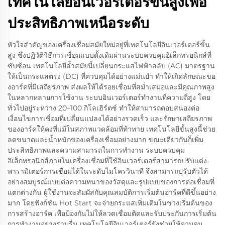
เทคโนโลยีอินเวอร์เตอร์ขั้นสูงเพื่อ
ประสิทธิภาพเหนือระดับ
หัวใจสำคัญของเครื่องเชื่อมสมัยใหม่อยู่ที่เทคโนโลยีอินเวอร์เตอร์ขั้น
สูง ซึ่งปฏิวัติวิธีการเชื่อมแบบดั้งเดิมผ่านระบบควบคุมอิเล็กทรอนิกส์ที่
ซับซ้อน เทคโนโลยีล้ำสมัยนี้เปลี่ยนกระแสไฟฟ้าสลับ (AC) มาตรฐาน
ให้เป็นกระแสตรง (DC) ที่ควบคุมได้อย่างแม่นยำ ทำให้เกิดลักษณะขอ
งอาร์คที่มีเสถียรภาพ ส่งผลให้ได้รอยเชื่อมที่สม่ำเสมอและมีคุณภาพสูง
ในหลากหลายการใช้งาน ระบบอินเวอร์เตอร์ทำงานที่ความถี่สูง โดย
ทั่วไปอยู่ระหว่าง 20–100 กิโลเฮิร์ตซ์ ทำให้สามารถตอบสนองต่อ
เงื่อนไขการเชื่อมที่เปลี่ยนแปลงได้อย่างรวดเร็ว และรักษาเสถียรภาพ
ของอาร์คให้คงที่แม้ในสภาพแวดล้อมที่ท้าทาย เทคโนโลยีขั้นสูงนี้ช่วย
ลดขนาดและน้ำหนักของเครื่องเชื่อมอย่างมาก ขณะเดียวกันก็เพิ่ม
ประสิทธิภาพและความสามารถในการทำงาน ระบบควบคุม
อิเล็กทรอนิกส์ภายในเครื่องเชื่อมที่ใช้อินเวอร์เตอร์สามารถปรับแต่ง
พารามิเตอร์การเชื่อมได้ในระดับไมโครวินาที จึงสามารถปรับตัวได้
อย่างสมบูรณ์แบบต่อความหนาของวัสดุและรูปแบบของการต่อเชื่อมที่
แตกต่างกัน ผู้ใช้งานจะสัมผัสกับคุณสมบัติการเริ่มต้นอาร์คที่ดีขึ้นอย่าง
มาก โดยฟังก์ชัน Hot Start จะจ่ายกระแสเพิ่มเติมในช่วงเริ่มต้นของ
การสร้างอาร์ค เพื่อป้องกันไม่ให้ลวดเชื่อมติดและรับประกันการเริ่มต้น
การทำงานอย่างราบรื่น เทคโนโลยีอินเวอร์เตอร์ยังช่วยให้ควบคุม