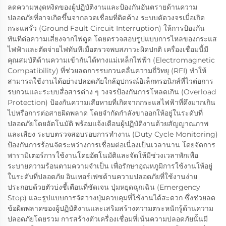
ลดความหงุดหงิดของผู้ปฏิบัติงานและป้องกันอันตรายด้านความ
ปลอดภัยที่อาจเกิดขึ้นจากลวดเชื่อมที่ติดค้าง ระบบตัดวงจรเมื่อเกิด
กระแสรั่ว (Ground Fault Circuit Interruption) ให้การป้องกัน
ทันทีต่อความเสี่ยงจากไฟดูด โดยตรวจสอบรูปแบบการไหลของกระแส
ไฟฟ้าและตัดจ่ายไฟทันทีเมื่อตรวจพบสภาวะผิดปกติ เครื่องเชื่อมนี้มี
คุณสมบัติด้านความเข้ากันได้ทางแม่เหล็กไฟฟ้า (Electromagnetic
Compatibility) ที่ช่วยลดการรบกวนคลื่นความถี่วิทยุ (RFI) ทำให้
สามารถใช้งานได้อย่างปลอดภัยใกล้อุปกรณ์อิเล็กทรอนิกส์ที่ไวต่อการ
รบกวนและระบบสื่อสารต่าง ๆ วงจรป้องกันการโหลดเกิน (Overload
Protection) ป้องกันความเสียหายที่เกิดจากกระแสไฟฟ้าที่ดึงมากเกิน
ไปหรือการต่อสายผิดพลาด โดยจำกัดกำลังขาออกให้อยู่ในระดับที่
ปลอดภัยโดยอัตโนมัติ พร้อมแจ้งเตือนผู้ปฏิบัติงานด้วยสัญญาณภาพ
และเสียง ระบบตรวจสอบรอบการทำงาน (Duty Cycle Monitoring)
ป้องกันการร้อนจัดระหว่างการเชื่อมต่อเนื่องเป็นเวลานาน โดยจัดการ
พารามิเตอร์การใช้งานโดยอัตโนมัติและจัดให้มีช่วงเวลาพักเพื่อ
ระบายความร้อนตามความจำเป็น เพื่อรักษาอุณหภูมิการใช้งานให้อยู่
ในระดับที่ปลอดภัย อินเทอร์เฟซด้านความปลอดภัยที่ใช้งานง่าย
ประกอบด้วยตัวบ่งชี้เตือนที่ชัดเจน ปุ่มหยุดฉุกเฉิน (Emergency
Stop) และรูปแบบการจัดวางปุ่มควบคุมที่ใช้งานได้สะดวก ซึ่งช่วยลด
ข้อผิดพลาดของผู้ปฏิบัติงานและเสริมสร้างความตระหนักรู้ด้านความ
ปลอดภัยโดยรวม การสร้างตัวเครื่องเชื่อมที่เน้นความปลอดภัยนั้นมี