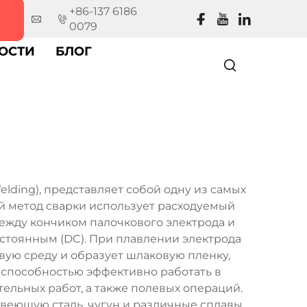
+86-137 6186
0079
ОСТИ
БЛОГ
elding), представляет собой одну из самых
й метод сварки использует расходуемый
ежду кончиком палочкового электрода и
остоянным (DC). При плавлении электрода
вую среду и образует шлаковую пленку,
способностью эффективно работать в
ельных работ, а также полевых операций.
еющую сталь, чугун и различные сплавы,