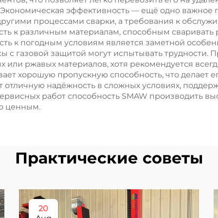
 Экономическая эффективность — ещё одно важное п
другими процессами сварки, а требования к обслу
сть к различным материалам, способным сваривать 
сть к погодным условиям является заметной особен
ссы с газовой защитой могут испытывать трудности. 
ых или ржавых материалов, хотя рекомендуется всег
вает хорошую пропускную способность, что делает е
 отличную надёжность в сложных условиях, поддерж
 сервисных работ способность SMAW производить в
о ценным.
Практические советы
20