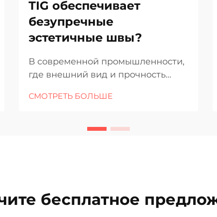
TIG обеспечивает
безупречные
эстетичные швы?
В современной промышленности,
где внешний вид и прочность
должны идти рука об руку,
СМОТРЕТЬ БОЛЬШЕ
качество сварки оценивается не
только по его долговечности, но и
по его эстетическому
оформлению. Гладкая, однородная
отделка сварного ка...
чите бесплатное предло