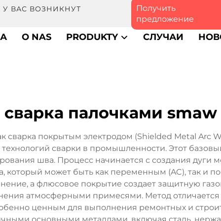
Получить
 У ВАС ВОЗНИКНУТ
предложение
ЦА
O NAS
PRODUKTY
СЛУЧАИ
НОВ
сварка палочками smaw
 сварка покрытым электродом (Shielded Metal Arc W
технологий сварки в промышленности. Этот базовы
рования шва. Процесс начинается с создания дуги м
, который может быть как переменным (AC), так и п
нение, а флюсовое покрытие создает защитную газо
нения атмосферными примесями. Метод отличается 
собенно ценным для выполнения ремонтных и строит
чными основными металлами, включая сталь, нержав