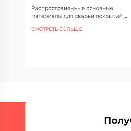
Распространенные основные
материалы для сварки покрытий.
Углеродистая сталь и
СМОТРЕТЬ БОЛЬШЕ
низколегированные стали.
Углеродистая сталь остается
предпочтительным выбором в
качестве основного материала
для сварки покрытий в различных
отраслях. Основные причины?
Просто дешевле альтернатив и
хорошо работает в стандартных...
Полу