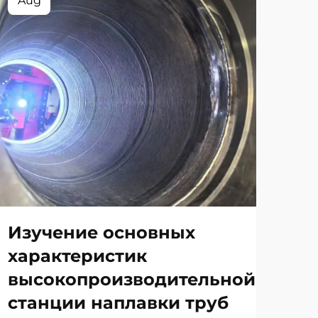
Aug
Ma
Изучение основных
5 
характеристик
те
высокопроизводительной
об
станции наплавки труб
ув