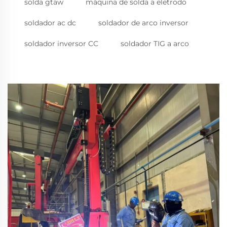
solda gtaw
máquina de solda a eletrodo
soldador ac dc
soldador de arco inversor
soldador inversor CC
soldador TIG a arco