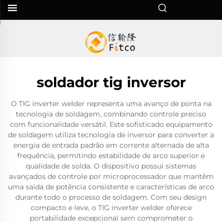
soldador tig inversor
O TIG inverter welder representa uma avanço de ponta na
tecnologia de soldagem, combinando controle preciso
com funcionalidade versátil. Este sofisticado equipamento
de soldagem utiliza tecnologia de inversor para converter a
energia de entrada padrão em corrente alternada de alta
frequência, permitindo estabilidade de arco superior e
qualidade de solda. O dispositivo possui sistemas
avançados de controle por microprocessador que mantêm
uma saída de potência consistente e características de arco
durante todo o processo de soldagem. Com seu design
compacto e leve, o TIG inverter welder oferece
portabilidade excepcional sem comprometer o