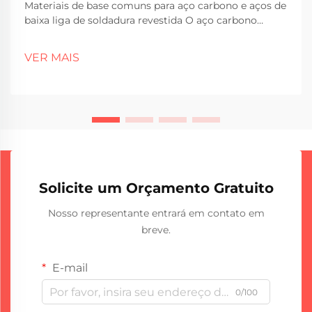
Materiais de base comuns para aço carbono e aços de
baixa liga de soldadura revestida O aço carbono
continua a ser a escolha preferida como material de
base para trabalhos de soldadura revestida em muitos
VER MAIS
setores. As principais razões? É simplesmente mais
barato do que alternativas e funciona bem em...
Solicite um Orçamento Gratuito
Nosso representante entrará em contato em
breve.
E-mail
0/100