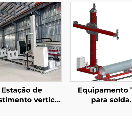
Estação de
Equipamento 
stimento vertical
para solda
e horizontal
longitudinal
circunferenci