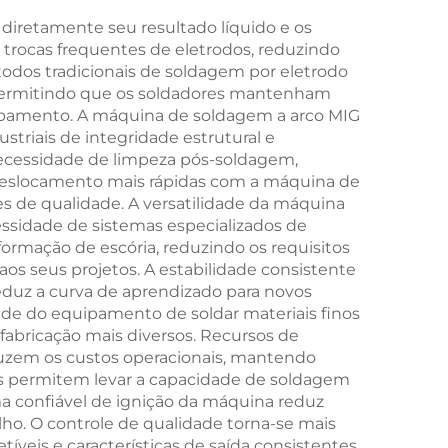
diretamente seu resultado líquido e os
trocas frequentes de eletrodos, reduzindo
dos tradicionais de soldagem por eletrodo
, permitindo que os soldadores mantenham
uipamento. A máquina de soldagem a arco MIG
triais de integridade estrutural e
 necessidade de limpeza pós-soldagem,
deslocamento mais rápidas com a máquina de
 de qualidade. A versatilidade da máquina
ssidade de sistemas especializados de
ormação de escória, reduzindo os requisitos
s seus projetos. A estabilidade consistente
eduz a curva de aprendizado para novos
ade do equipamento de soldar materiais finos
fabricação mais diversos. Recursos de
uzem os custos operacionais, mantendo
is permitem levar a capacidade de soldagem
ema confiável de ignição da máquina reduz
lho. O controle de qualidade torna-se mais
veis e características de saída consistentes.