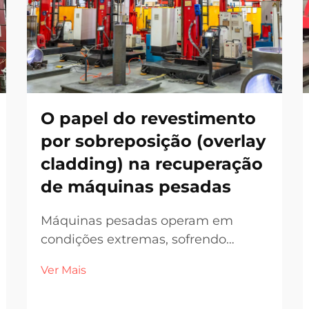
O papel do revestimento
por sobreposição (overlay
cladding) na recuperação
de máquinas pesadas
Máquinas pesadas operam em
condições extremas, sofrendo
desgaste constante por abrasão,
Ver Mais
corrosão e tensões mecânicas, o
que degrada progressivamente