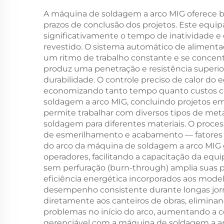
A máquina de soldagem a arco MIG oferece b
prazos de conclusão dos projetos. Este equ
significativamente o tempo de inatividade 
revestido. O sistema automático de aliment
um ritmo de trabalho constante e se concen
produz uma penetração e resistência superior
durabilidade. O controle preciso de calor d
economizando tanto tempo quanto custos co
soldagem a arco MIG, concluindo projetos e
permite trabalhar com diversos tipos de met
soldagem para diferentes materiais. O proces
de esmerilhamento e acabamento — fatores q
do arco da máquina de soldagem a arco MIG 
operadores, facilitando a capacitação da eq
sem perfuração (burn-through) amplia suas po
eficiência energética incorporados aos mod
desempenho consistente durante longas jorn
diretamente aos canteiros de obras, eliminan
problemas no início do arco, aumentando a co
gerenciável com a máquina de soldagem a arco