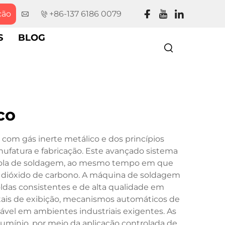
ção
+86-137 6186 0079
S
BLOG
co
com gás inerte metálico e dos princípios
nufatura e fabricação. Este avançado sistema
stola de soldagem, ao mesmo tempo em que
 dióxido de carbono. A máquina de soldagem
oldas consistentes e de alta qualidade em
itais de exibição, mecanismos automáticos de
ável em ambientes industriais exigentes. As
lumínio, por meio da aplicação controlada de