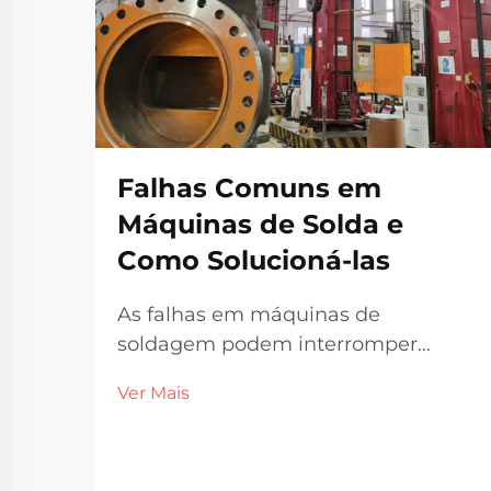
Falhas Comuns em
Máquinas de Solda e
Como Solucioná-las
As falhas em máquinas de
soldagem podem interromper
linhas de produção, comprometer a
Ver Mais
qualidade das soldas e gerar
paradas não programadas custosas
nas operações industriais.