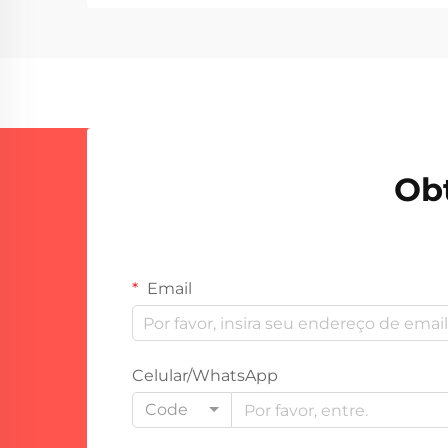
Compreender as falhas mais
comuns e seus métodos de solução
é essencial para manter um
desempenho consistente de
soldagem...
Ob
Email
Celular/WhatsApp
Code