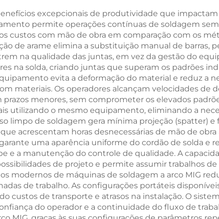
enefícios excepcionais de produtividade que impactam 
ipamento permite operações contínuas de soldagem sem 
e os custos com mão de obra em comparação com os méto
ação de arame elimina a substituição manual de barras
trem na qualidade das juntas, em vez da gestão do eq
es na solda, criando juntas que superam os padrões indus
o equipamento evita a deformação do material e reduz a
m materiais. Os operadores alcançam velocidades de 
m prazos menores, sem comprometer os elevados padrões
ais utilizando o mesmo equipamento, eliminando a nece
so limpo de soldagem gera mínima projeção (spatter) e f
ue acrescentam horas desnecessárias de mão de obra ao
garante uma aparência uniforme do cordão de solda e r
uipe e a manutenção do controle de qualidade. A capacid
ssibilidades de projeto e permite assumir trabalhos de 
elos modernos de máquinas de soldagem a arco MIG red
adas de trabalho. As configurações portáteis disponíve
do custos de transporte e atrasos na instalação. O sist
nfiança do operador e a continuidade do fluxo de traba
 MIG, graças às suas configurações de parâmetros repetí