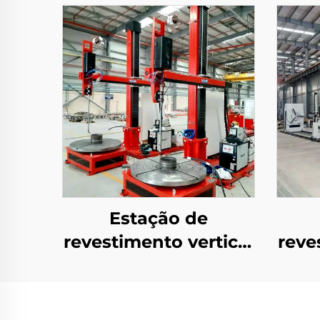
Estação de
revestimento vertical
reve
compacta