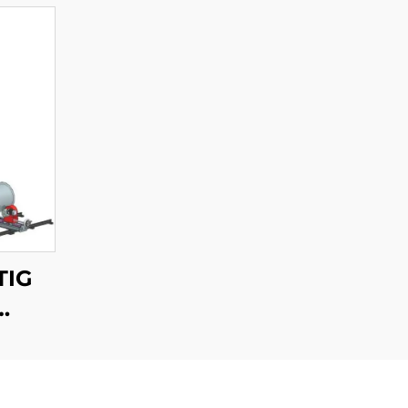
TIG
 e
al