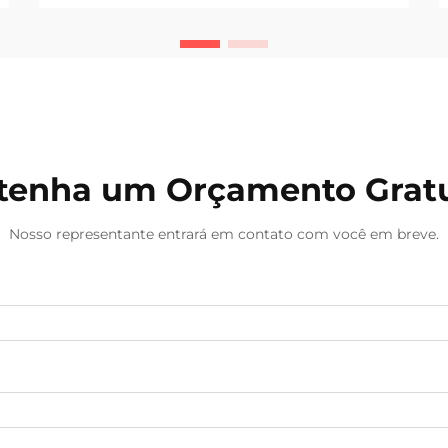
componentes críticos. Quando
equipamentos caros começam a
apresentar sinais de deterioração,
fabricantes e ope...
tenha um Orçamento Gratu
Nosso representante entrará em contato com você em breve.