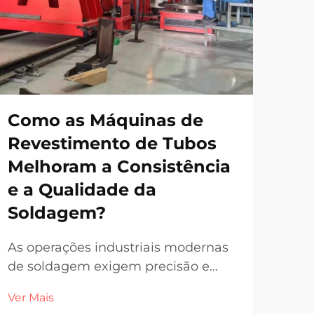
Como as Máquinas de
Co
Revestimento de Tubos
Lo
Melhoram a Consistência
Me
e a Qualidade da
da
Soldagem?
Con
con
As operações industriais modernas
con
de soldagem exigem precisão e
Ver 
mai
consistência excepcionais,
Ver Mais
mod
especialmente em aplicações que