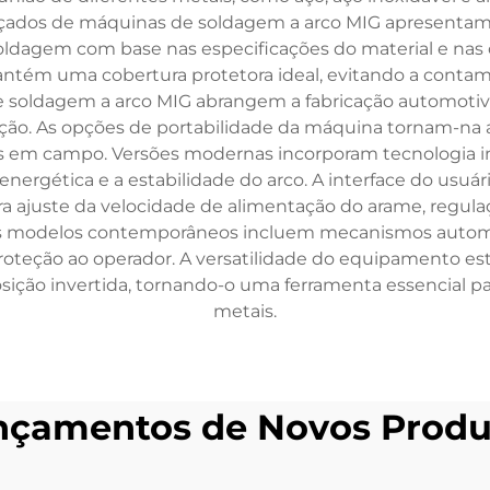
ançados de máquinas de soldagem a arco MIG apresentam 
dagem com base nas especificações do material e nas c
tém uma cobertura protetora ideal, evitando a contami
 soldagem a arco MIG abrangem a fabricação automotiva
icação. As opções de portabilidade da máquina tornam-na 
s em campo. Versões modernas incorporam tecnologia i
ergética e a estabilidade do arco. A interface do usu
ara ajuste da velocidade de alimentação do arame, regul
nos modelos contemporâneos incluem mecanismos auto
proteção ao operador. A versatilidade do equipamento e
 posição invertida, tornando-o uma ferramenta essencia
metais.
nçamentos de Novos Produ