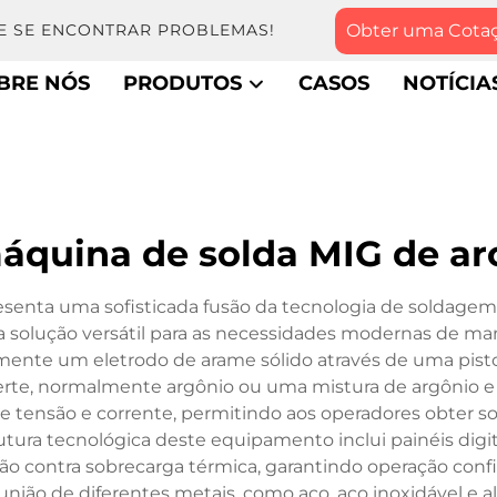
Obter uma Cota
E SE ENCONTRAR PROBLEMAS!
BRE NÓS
PRODUTOS
CASOS
NOTÍCIA
áquina de solda MIG de ar
enta uma sofisticada fusão da tecnologia de soldagem 
a solução versátil para as necessidades modernas de ma
ente um eletrodo de arame sólido através de uma pi
rte, normalmente argônio ou uma mistura de argônio e
de tensão e corrente, permitindo aos operadores obter s
trutura tecnológica deste equipamento inclui painéis dig
o contra sobrecarga térmica, garantindo operação confi
ião de diferentes metais, como aço, aço inoxidável e a