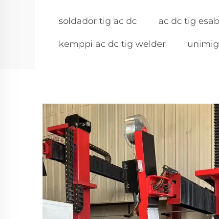
soldador tig ac dc
ac dc tig esa
kemppi ac dc tig welder
unimig 