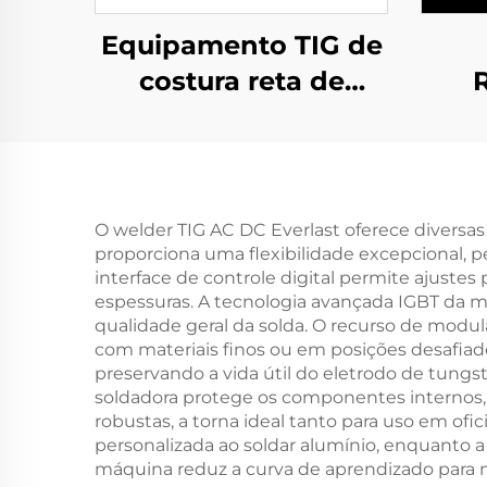
Equipamento TIG de
costura reta de
parede interna de
Hori
tubos horizontais
O welder TIG AC DC Everlast oferece divers
proporciona uma flexibilidade excepcional, p
interface de controle digital permite ajuste
espessuras. A tecnologia avançada IGBT da má
qualidade geral da solda. O recurso de modul
com materiais finos ou em posições desafiador
preservando a vida útil do eletrodo de tungs
soldadora protege os componentes internos, 
robustas, a torna ideal tanto para uso em of
personalizada ao soldar alumínio, enquanto a
máquina reduz a curva de aprendizado para n