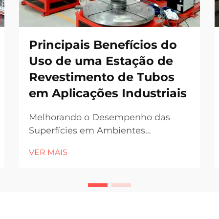
Principais Benefícios do
Uso de uma Estação de
Revestimento de Tubos
em Aplicações Industriais
Melhorando o Desempenho das
Superfícies em Ambientes
Agressivos Em indústrias onde
VER MAIS
prevalecem condições de corrosão,
desgaste e alta pressão, a
integridade e durabilidade dos
sistemas de tubulação são
fundamentais para manter a