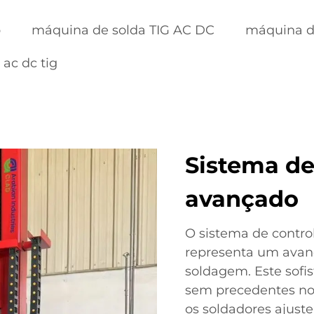
b
máquina de solda TIG AC DC
máquina de
ac dc tig
Sistema de
avançado
O sistema de control
representa um avanç
soldagem. Este sofi
sem precedentes no 
os soldadores ajust