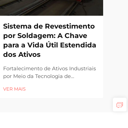
Sistema de Revestimento
Fa
por Soldagem: A Chave
Má
para a Vida Útil Estendida
Co
dos Ativos
As 
sol
Fortalecimento de Ativos Industriais
lin
por Meio da Tecnologia de
VER
qual
Superfície As instalações industriais
VER MAIS
par
operam em ambientes altamente
nas 
exigentes, onde a maquinaria está
Com
sujeita à corrosão, calor e forças
com
abrasivas diariamente.
é e
Componentes como tubulações,