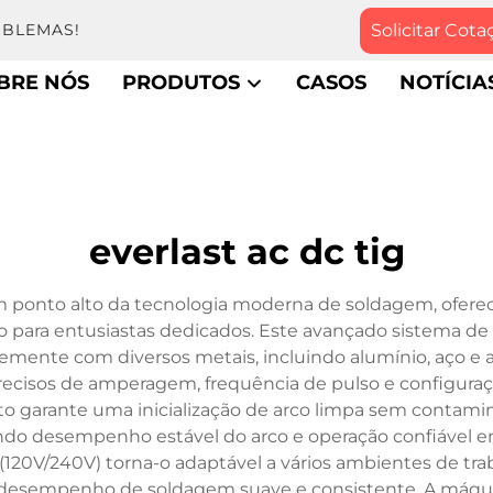
Solicitar Cota
OBLEMAS!
BRE NÓS
PRODUTOS
CASOS
NOTÍCIA
everlast ac dc tig
 ponto alto da tecnologia moderna de soldagem, oferec
nto para entusiastas dedicados. Este avançado sistema 
temente com diversos metais, incluindo alumínio, aço e 
 precisos de amperagem, frequência de pulso e configu
nto garante uma inicialização de arco limpa sem contami
do desempenho estável do arco e operação confiável em
120V/240V) torna-o adaptável a vários ambientes de tr
 desempenho de soldagem suave e consistente. A máqui