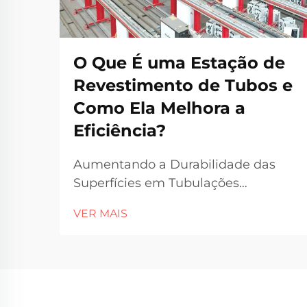
O Que É uma Estação de
Revestimento de Tubos e
Como Ela Melhora a
Eficiência?
Aumentando a Durabilidade das
Superfícies em Tubulações
Industriais Modernas Nos setores
VER MAIS
industriais atuais, os sistemas de
tubulação precisam não apenas
transportar materiais de forma
eficiente, mas também resistir a
condições extremas, como corrosão,