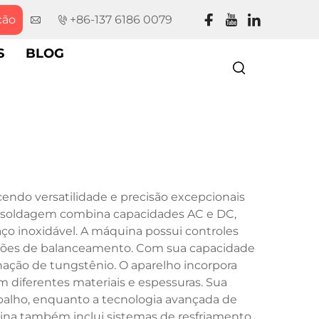
ção
+86-137 6186 0079
S
BLOG
endo versatilidade e precisão excepcionais
de soldagem combina capacidades AC e DC,
aço inoxidável. A máquina possui controles
rações de balanceamento. Com sua capacidade
nação de tungstênio. O aparelho incorpora
 diferentes materiais e espessuras. Sua
abalho, enquanto a tecnologia avançada de
na também inclui sistemas de resfriamento