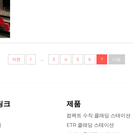
...
이전
1
3
4
5
6
7
다음
링크
제품
컴팩트 수직 클래딩 스테이션
개
ETR 클래딩 스테이션