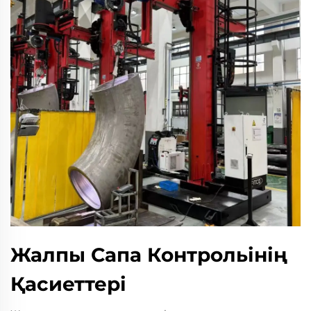
Жалпы Сапа Контрольінің
Қасиеттері