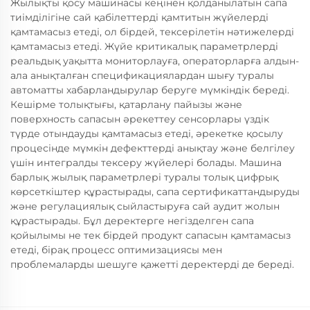
Жылықты қосу машинасы кеңінен қолданылатын сапа
тиімділігіне сай қабілеттерді қамтитын жүйелерді
қамтамасыз етеді, ол бірдей, тексерілетін нәтижелерді
қамтамасыз етеді. Жүйе критикалық параметрлерді
реальдық уақытта мониторлауға, операторларға алдын-
ала анықталған спецификациялардан шығу туралы
автоматты хабарландырулар беруге мүмкіндік береді.
Кешірме толықтығы, қатарлану пайызы және
поверхность сапасын әрекеттеу сенсорлары үздік
түрде отындауды қамтамасыз етеді, әрекетке қосылу
процесінде мүмкін дефекттерді анықтау және белгілеу
үшін интегралды тексеру жүйелері болады. Машина
барлық жылық параметрлері туралы толық цифрық
көрсеткіштер құрастырады, сапа сертификаттандыруды
және регулациялық сыйластыруға сай аудит жолын
құрастырады. Бұл деректерге негізделген сапа
қойылымы не тек бірдей продукт сапасын қамтамасыз
етеді, бірақ процесс оптимизациясы мен
проблемаларды шешуге қажетті деректерді де береді.