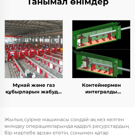
Танымал өнімдер
Мұнай және газ
Контейнермен
құбырларын жабуды
интегралды
жабу TIG дәнекерлеу
қозғалыспазdyк
машинасы
көбейту станциясы
Жылық суірме машинасы сондай-ақ кез келген
өнімдеу операцияларында қадірлі ресурстардың
бір мәртебе арзан ететін, сонымен қатар