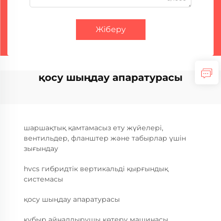
Жіберу
қосу шыңдау апаратурасы
шаршақтық қамтамасыз ету жүйелері,
вентильдер, фланштер және табырлар үшін
зығындау
hvcs гибридтік вертикальді қырғындық
системасы
қосу шыңдау апаратурасы
құбыр айналдырушы көтеру машинасы