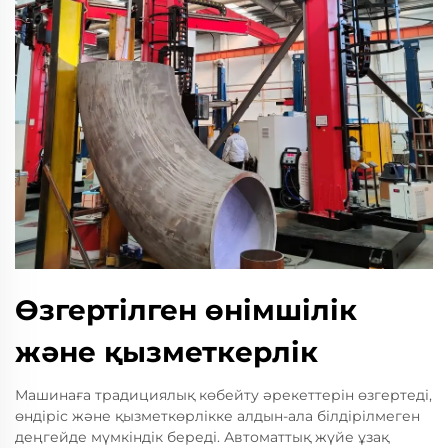
Өзгертілген өнімшілік
және қызметкерлік
Машинаға традициялық көбейту әрекеттерін өзгертеді,
өндіріс және қызметкөрлікке алдын-ала білдірілмеген
деңгейде мүмкіндік береді. Автоматтық жүйе ұзақ