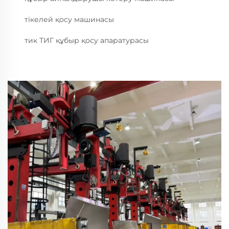
тікелей қосу машинасы
тик ТИГ құбыр қосу апаратурасы