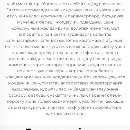
үшін метtalurgik байланысты көбейтінді құрастырады.
Система оптималды жылық қолықтылығын қамтамасыз
ету үшін келесі критикалық параметрлерді басқаруға
мүмкіндік береді: жолдау жылдамдығы, шың
қойылуының жылдамдығы, вольтаж және ток. Бұл
аппараттар кең беттік аудандарға қалыпты
қатынастармен қатынастық толық қамтамасыз ету үшін,
беттік толықтық пен суғаттық қатынастарды сақтау үшін
қолжетімділер. Бұл технология нефть-газ, электр
энергия өнімдері мен химиялық өңдеу салаларында,
компоненттерге жоғары коррозиялық қарсыластық
немесе жұмысқа қарсы қорғау керек болған
жағдайларда кеңінен қолданылады. Кез келген уақытта
модерн жылық суғаттау аппараттары операторларға
құрылғының құрылғыларын бағдарламалау және
басқару, реальдық уақыттағы жылық параметрлерін
көрсету және толық қызметкерлік қабілеттік қысқаша
отчеттер құру үшін әртүрлі софтуер интерфейстерін
қамтамасыз етеді.