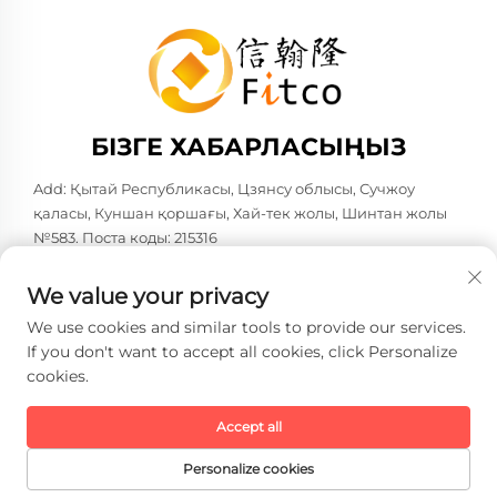
БІЗГЕ ХАБАРЛАСЫҢЫЗ
Add: Қытай Республикасы, Цзянсу облысы, Сучжоу
қаласы, Куншан қоршағы, Хай-тек жолы, Шинтан жолы
№583. Поста коды: 215316
Тел:
+86-137 6186 0079
We value your privacy
Электрондық пошта:
[email protected]
We use cookies and similar tools to provide our services.
If you don't want to accept all cookies, click Personalize
cookies.
Copyright © 2026 Faith-Han Intelligent Technology Co., Ltd.
Барлық құқықтар сақталған. -
Жеке деректерді қорғау
саясаты
Accept all
Personalize cookies