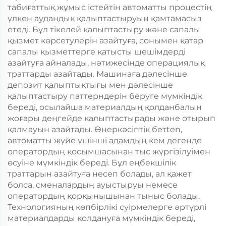
табиғаттық жұмыс істейтін автоматты процестің
үлкен аудандық қалыптастыруын қамтамасыз
етеді. Бұл тікелей қалыптастыру және сапалы
қызмет көрсетулерін азайтуға, сонымен қатар
сапалы қызметтерге қатысты шешімдерді
азайтуға айналады, нәтижесінде операциялық
траттарды азайтады. Машинаға дәлесінше
депозит қалыптықтығы мен дәлесінше
қалыптастыру паттерндерін беруге мүмкіндік
береді, осылайша материалдың қолданбалын
жоғары деңгейде қалыптастырады және отырып
қалмауын азайтады. Өнеркәсіптік бетten,
автоматты жүйе үшінші адамдың кем дегенде
оператордың қосымшасынан тыс жүргізілуімен
өсуіне мүмкіндік береді. Бұл еңбекшілік
траттарын азайтуға несеп болады, ал қажет
болса, сменалардың ауыстыруы немесе
оператордың қорқынышынан тыныс болады.
Технологияның көпбірлікі суірмелерге әртүрлі
материалдарды қолдануға мүмкіндік береді,