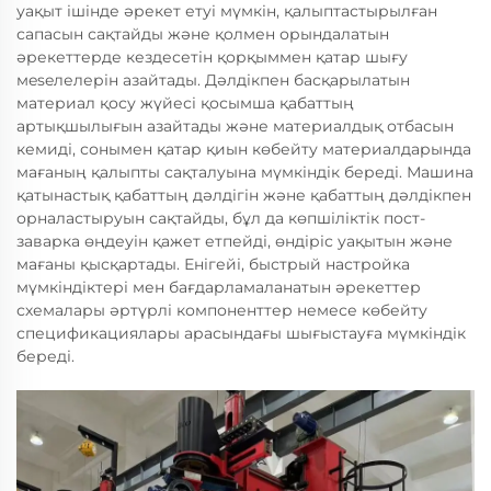
уақыт ішінде әрекет етуі мүмкін, қалыптастырылған
сапасын сақтайды және қолмен орындалатын
әрекеттерде кездесетін қорқыммен қатар шығу
мeseлелерін азайтады. Дәлдікпен басқарылатын
материал қосу жүйесі қосымша қабаттың
артықшылығын азайтады және материалдық отбасын
кемиді, сонымен қатар қиын көбейту материалдарында
мағаның қалыпты сақталуына мүмкіндік береді. Машина
қатынастық қабаттың дәлдігін және қабаттың дәлдікпен
орналастыруын сақтайды, бұл да көпшіліктік пост-
заварка өңдеуін қажет етпейді, өндіріс уақытын және
мағаны қысқартады. Енігейі, быстрый настройка
мүмкіндіктері мен бағдарламаланатын әрекеттер
схемалары әртүрлі компоненттер немесе көбейту
спецификациялары арасындағы шығыстауға мүмкіндік
береді.