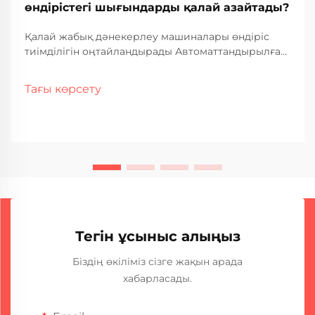
өндірістегі шығындарды қалай азайтады?
Қалай жабық дәнекерлеу машиналары өндіріс
тиімділігін оңтайландырады Автоматтандырылған
жұмыс және еңбек шығындарын азайту Ауыспалы
дәнекерлеу машиналары қазіргі уақытта өздігінен
Тағы көрсету
жұмыс істейді, бұл фабрикаларға күні бойы
олардың үстінде тұрған жұмысшылардың саны аз
екенін білдіреді. Құтқарушы...
Тегін ұсыныс алыңыз
Біздің өкіліміз сізге жақын арада
хабарласады.