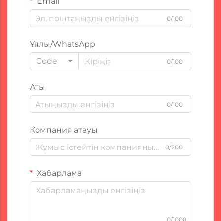
Email
0/100
Ұялы/WhatsApp
Code
0/100
Аты
0/100
Компания атауы
0/200
Хабарлама
0/1000