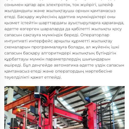
сонымен қатар арк электроток, ток жүйрігі, шлейф
жылдамдығы және жылықтаушы орнын қамтамасыз
етеді. Басқару жүйесінің адаптив мүмкіндіктері оны
қызмет істейтін шарттардағы ауыстыруларға қарағанда,
әдетте өзгерген шараларда да қабілетті жылықты қосу
сапасын сақтауға мүмкіндік береді. Операторлар
интуитивті интерфейс арқылы құрметті жылықтау
схемаларын программалауға болады, ал жүйенің ішкі
сапасын басқару алгоритмдері жылықтың бүтіндігін
құрбаттауы мүмкін параметрлердің шығындарын
өшіреді. Бұл деңгейде автоматика әдетте үздік сапасын
қамтамасыз етеді және оператордың мәртебесіне
тәуелділікті қажет етпейді.