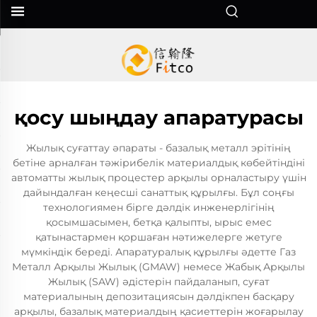
қосу шыңдау апаратурасы
Жылық суғаттау әпараты - базалық металл эрітінің
бетіне арналған тәжірибелік материалдық көбейтіндіні
автоматты жылық процестер арқылы орналастыру үшін
дайындалған кеңесші санаттық құрылғы. Бұл соңғы
технологиямен бірге дәлдік инженерлігінің
қосымшасымен, бетқа қалыпты, ырыс емес
қатынастармен қоршаған нәтижелерге жетуге
мүмкіндік береді. Апаратуралық құрылғы әдетте Газ
Металл Арқылы Жылық (GMAW) немесе Жабық Арқылы
Жылық (SAW) әдістерін пайдаланып, суғат
материалының депозитациясын дәлдікпен басқару
арқылы, базалық материалдың қасиеттерін жоғарылау