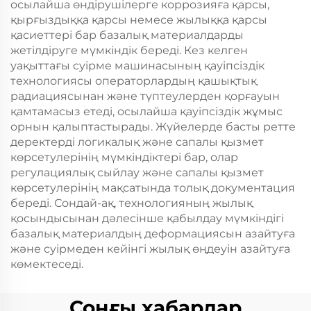
осылайша өндірушілерге коррозияға қарсы,
қырғыздыққа қарсы немесе жылыққа қарсы
қасиеттері бар базалық материалдарды
жетілдіруге мүмкіндік береді. Кез келген
уақыттағы суірме машинасының қауіпсіздік
технологиясы операторлардың қашықтық
радиациясынан және түптеулерден қорғауын
қамтамасыз етеді, осылайша қауіпсіздік жұмыс
орнын қалыптастырады. Жүйелерде басты ретте
деректерді логикалық және сапалы қызмет
көрсетулерінің мүмкіндіктері бар, олар
регулациялық сыйлау және сапалы қызмет
көрсетулерінің мақсатында толық документация
береді. Сондай-ақ, технологияның жылық
қосындысынан дәлесінше қабылдау мүмкіндігі
базалық материалдың деформациясын азайтуға
және суірмеден кейінгі жылық өңдеуін азайтуға
көмектеседі.
Соңғы хабарлар