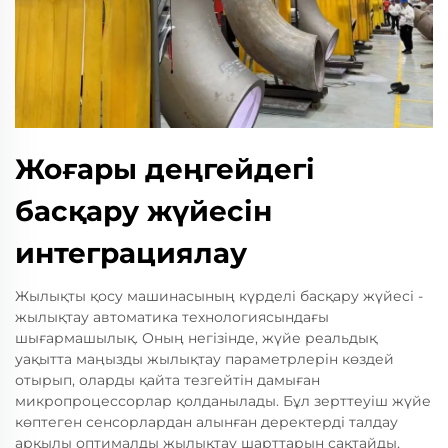
Жоғары деңгейдегі
басқару жүйесін
интеграциялау
Жылықты қосу машинасының күрделі басқару жүйесі -
жылықтау автоматика технологиясындағы
шығармашылық. Оның негізінде, жүйе реальдық
уақытта маңызды жылықтау параметрлерін көздей
отырып, оларды қайта тезгейтін дамыған
микропроцессорлар қолданылады. Бұл зерттеуіш жүйе
көптеген сенсорлардан алынған деректерді талдау
арқылы оптималды жылықтау шарттарын сақтайды,