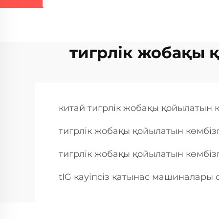
тигрлік жобақы қ
китай тигрлік жобақы қойылатын к
тигрлік жобақы қойылатын көмбіз
тигрлік жобақы қойылатын көмбізг
tIG қауіпсіз қатынас машиналары 