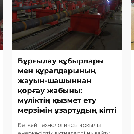
Бұрғылау құбырлары
мен құралдарының
жауын-шашыннан
қорғау жабыны:
мүліктің қызмет ету
мерзімін ұзартудың кілті
Беткей технологиясы арқылы
өнеркәсіптік активтерді нығайту