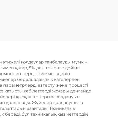
 нәтижелі қолдаулар таңбалауды мүмкін
нымен қатар, 5%-ден төменге дейінгі
компоненттердің жұмыс іздерін
тижелер береді, адамдық қателерден
а параметрлерді өзгерту және процесті
ке қатысты қабілеттерді жоғары деңгейде
үйелері қысқаша энергия қолдануын
рын қолданады. Жүйелер қолданушыға
талаптарын азайтады. Техникалық
к береді, бұл техникалық қызметтердің