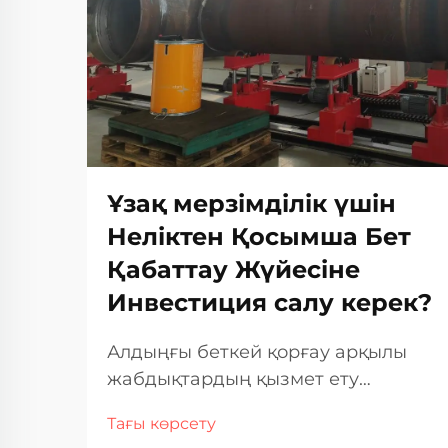
Ұзақ мерзімділік үшін
Неліктен Қосымша Бет
Қабаттау Жүйесіне
Инвестиция салу керек?
Алдыңғы беткей қорғау арқылы
жабдықтардың қызмет ету
мерзімін ұзарту Жабдықтар үнемі
Тағы көрсету
үйкеліске, коррозияға және аса