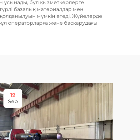
н ұсынады, бұл қызметкерлерге
түрлі базалық материалдар мен
а қолданылуын мүмкін етеді. Жүйелерде
, бұл операторларға және басқарудағы
19
1
Sep
Ma