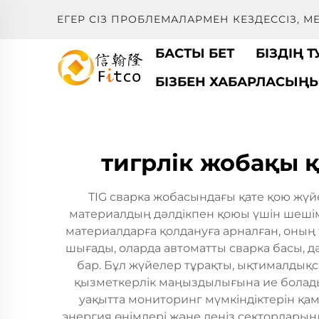
ЕГЕР СІЗ ПРОБЛЕМАЛАРМЕН КЕЗДЕССІЗ, 
БАСТЫ БЕТ
БІЗДІҢ 
БІЗБЕН ХАБАРЛАСЫҢ
тигрлік жобақы қ
TIG сварка жобасындағы қате қою жүйе
материалдың дәлдікпен қоюы үшін шешім
материалдарға қолдануға арналған, оның ұ
шығады, оларда автоматты сварка басы, 
бар. Бұл жүйелер тұрақты, ықтималдық
қызметкерлік маңыздылығына ие болады
уақытта мониторинг мүмкіндіктерін қам
энергия өнімдері және деніз секторларынд