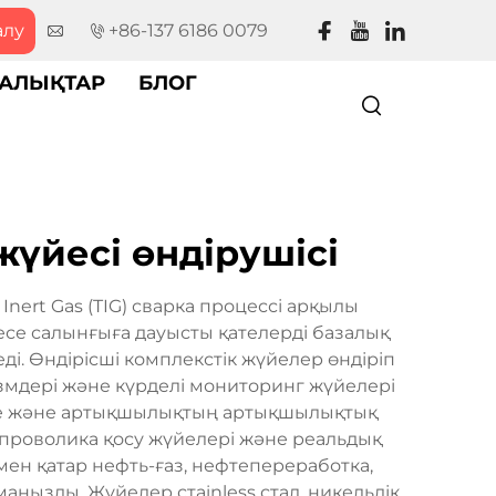
алу
+86-137 6186 0079
АЛЫҚТАР
БЛОГ
жүйесі өндірушісі
nert Gas (TIG) сварка процессі арқылы
се салынғыға дауысты қателерді базалық
ді. Өндірісші комплекстік жүйелер өндіріп
змдері және күрделі мониторинг жүйелері
ерге және артықшылықтың артықшылықтық
проволика қосу жүйелері және реальдық
мен қатар нефть-ғаз, нефтепереработка,
аңызды. Жүйелер стainless стал, никельдік