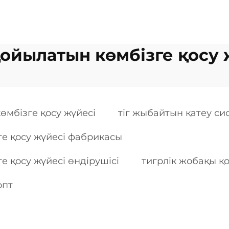
ойылатын көмбізге қосу 
өмбізге қосу жүйесі
тіг жыбайтын қатеу с
ге қосу жүйесі фабрикасы
е қосу жүйесі өндірушісі
тигрлік жобақы қ
опт