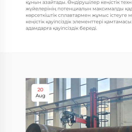
құнын азайтады. Өндірушілер кеңістік т
жүйелерінің потенциалын максималды қад
көрсеткіштік сплавтармен жұмыс істеуге м
кеңістік қауіпсіздік элементтері қамтама
адамдарға қауіпсіздік береді.
20
Aug