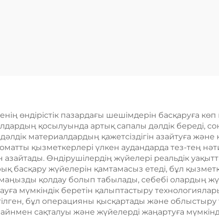
енің өндірістік пазардағы шешімдерін басқаруға көп
иалдардың қосылуында артық сапалы дәлдік береді, со
әлдік материалдардың қажетсіздігін азайтуға және 
томатты қызметкерлері үлкен аудандарда тез-тең нә
зайтады. Өндірушілердің жүйелері реальдік уақытт
фрық басқару жүйелерін қамтамасыз етеді, бұл қызмет
а маңызды қолдау болып табылады, себебі олардың ж
ауға мүмкіндік беретін қалыптастыру технологияла
лген, бұл операцияны қысқартады және облыстыру 
йнмен сақталуы және жүйелерді жаңартуға мүмкінді