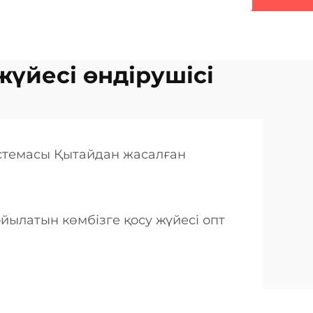
жүйесі өндірушісі
истемасы Қытайдан жасалған
ойылатын көмбізге қосу жүйесі опт