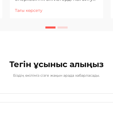
Өнеркәсіптік кәсіпорындар
Тағы көрсету
күнделікті әрі жылдам коррозияға,
қызуға және үйкеліс күштеріне
ұшырайтын қатты ортада жұмыс
істейді. Құбырлар, турбиналар, п...
Тегін ұсыныс алыңыз
Біздің өкіліміз сізге жақын арада хабарласады.