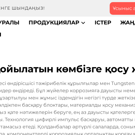
Ұсыныс 
МЕНГЕ ШЫНДАҢЫЗ!
ТУРАЛЫ
ПРОДУКЦИЯЛАР
ІСТЕР
ЖАҢ
Ы
ойылатын көмбізге қосу 
сі өндірісшісі тәжірибелік құрылғылар мен Tungsten I
дер өндіреді. Бұл жүйелер коррозияға дауысты неме
зартылуы мен жұмыс іздемдігін негізгі түрде жеткізе
дәлдікпен басқару блоктары, материалды қосу механи
сыз қате нәтижелерін беруге, ең аз дауысты қател
. Технология цифирлі импульс басқаруы, автоматты 
тамасыз етеді. Қолданбалар әртүрлі салаларда, соны
а, компоненттерді коррозиялық орталықтан қорғау м