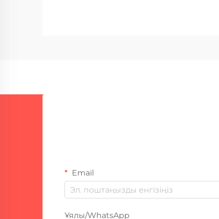
қысымға ұшырайтын өнеркәсіп
салаларында ұзақ мерзімді
пайдалану мәселесі өзекті болып
табылады. Қосымша қабатты екі
тарапты қаптау жүйесі – бұл
арнайы шешім...
Email
Ұялы/WhatsApp