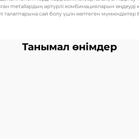
ған metallардың әртүрлі комбинацияларын өңдеуді қ
і талаптарына сай болу үшін көптеген мүмкіндіктер 
Танымал өнімдер