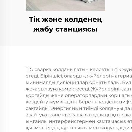
Тік және көлденең
жабу станциясы
TIG сварка қолданылатын көрсеткіштік жүй
етеді. Біріншісі, олардың жүйелері матер
минималды дилюциялар орнатылады. Бұл д
жоғарылауға көмектеседі. Жүйелерінің ав
қорғайды және операторлардың қоршағын а
көздейту мүмкіндігін беретін кеңістік ци
сақтайды. Энергияның тиімді қолдануы д
азайтуға және қысқаша жылдамдықты сақт
ыңғайлы интерфейстермен қамтамасыз еті
қызметтердің құрылымы мен модульді диза