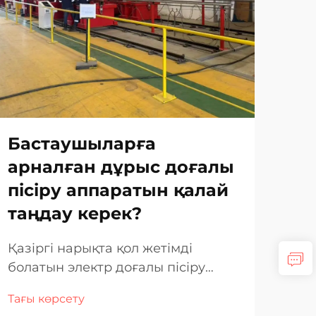
Бастаушыларға
Жи
арналған дұрыс доғалы
дә
пісіру аппаратын қалай
ма
таңдау керек?
ақ
қа
Қазіргі нарықта қол жетімді
бо
болатын электр доғалы пісіру
аппараттарының кең спектрімен
Дән
Тағы көрсету
қамтылған пісіруге деген
ақа