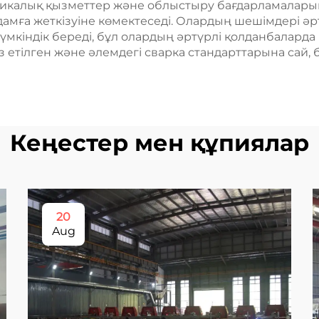
ехникалық қызметтер және облыстыру бағдарламалары
амға жеткізуіне көмектеседі. Олардың шешімдері әр
үмкіндік береді, бұл олардың әртүрлі қолданбалард
сыз етілген және әлемдегі сварка стандарттарына сай
Кеңестер мен құпиялар
20
Aug