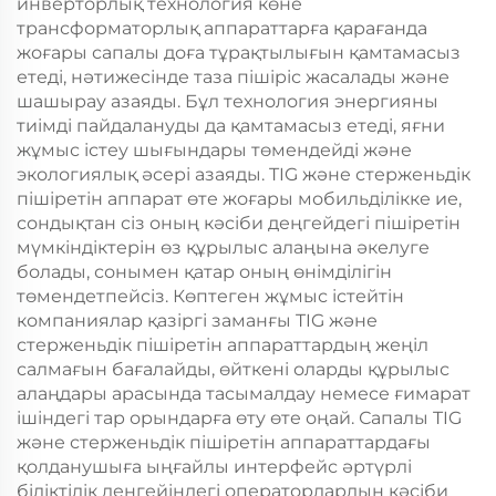
инверторлық технология көне
трансформаторлық аппараттарға қарағанда
жоғары сапалы доға тұрақтылығын қамтамасыз
етеді, нәтижесінде таза пішіріс жасалады және
шашырау азаяды. Бұл технология энергияны
тиімді пайдалануды да қамтамасыз етеді, яғни
жұмыс істеу шығындары төмендейді және
экологиялық әсері азаяды. TIG және стерженьдік
пішіретін аппарат өте жоғары мобильділікке ие,
сондықтан сіз оның кәсіби деңгейдегі пішіретін
мүмкіндіктерін өз құрылыс алаңына әкелуге
болады, сонымен қатар оның өнімділігін
төмендетпейсіз. Көптеген жұмыс істейтін
компаниялар қазіргі заманғы TIG және
стерженьдік пішіретін аппараттардың жеңіл
салмағын бағалайды, өйткені оларды құрылыс
алаңдары арасында тасымалдау немесе ғимарат
ішіндегі тар орындарға өту өте оңай. Сапалы TIG
және стерженьдік пішіретін аппараттардағы
қолданушыға ыңғайлы интерфейс әртүрлі
біліктілік деңгейіндегі операторлардың кәсіби