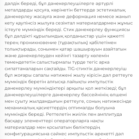
дәлдік береді, бұл дәнекерлеушілерге әртүрлі
металдарды қосуға, көрінетін беттерде эстетикалық
дәнекерлеу жасауға және деформация немесе жанып
кету қаупінсіз жылуға сезімтал материалдармен жұмыс
істеуге мүмкіндік береді. Стик дәнекерлеу функциясы
бұл дәлдікті құрылымдық қолданыстар үшін қажетті
терең проникновение (тұрақтылық) қабілетімен
толықтырады, сонымен қатар шашырауын азайтатын
және дәнекерлеуден кейінгі тазарту көлемін
төмендететін салыстырмалы түрде тегіс арка
сипаттамаларын сақтайды. TIG-стиктік дәнекерлеуіш
бұл жоғары сапалы нәтижені жылу кірісін дәл реттеуге
мүмкіндік беретін алғысқа лайықты импульстік
дәнекерлеу мүмкіндіктері арқылы қол жеткізеді; бұл
дәнекерлеушілерге дәнекерлеу бассейнінің өлшемі
мен суыту жылдамдығын реттеуге, соның нәтижесінде
механикалық қасиеттердің оптималды болуына
мүмкіндік береді. Реттелетін жиілік пен амплитуда
басқару элементтері операторларға нақты
материалдар мен қосылатын бөліктердің
конфигурациясына сәйкес импульстік әрекетті дәл