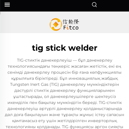
tig stick welder
TIG-стиктік дәнекерлеуіш — бұл дәнекерлеу
технологиясындағы төңкеріс жасаған жетістік, екі ең
сенімді дәнекерлеу процесін бір ғана көпфункциялы
құрылғыға біріктіреді. Бұл инновациялық жабдық
Тungsten Inert Gas (TIG) дәнекерлеу мүмкіндіктерін
дәстүрлі стиктік дәнекерлеу функцияларымен
ұштастырады, ол дәнекерлеушілерге шектеусіз
икемділік пен бақылау мүмкіндігін береді. TIG-стиктік
дәнекерлеуіш әртүрлі дәнекерлеу қолданыстарында
дәл доға бақылауын және тұрақты жұмыс істеу сапасын
қамтамасыз ету үшін жетілдірілген инверторлық
технологияны қолданады. TIG функциясы аргон сияқты