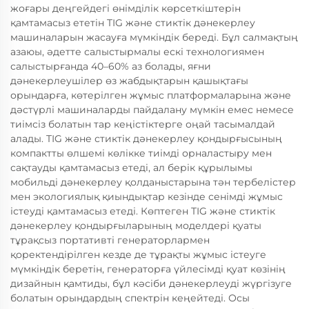
жоғары деңгейдегі өнімділік көрсеткіштерін
қамтамасыз ететін TIG және стиктік дәнекерлеу
машиналарын жасауға мүмкіндік береді. Бұл салмақтың
азаюы, әдетте салыстырмалы ескі технологиямен
салыстырғанда 40–60% аз болады, яғни
дәнекерлеушілер өз жабдықтарын қашықтағы
орындарға, көтерілген жұмыс платформаларына және
дәстүрлі машиналарды пайдалану мүмкін емес немесе
тиімсіз болатын тар кеңістіктерге оңай тасымалдай
алады. TIG және стиктік дәнекерлеу қондырғысының
компактты өлшемі көлікке тиімді орналастыру мен
сақтауды қамтамасыз етеді, ал берік құрылымы
мобильді дәнекерлеу қолданыстарына тән тербелістер
мен экологиялық қиындықтар кезінде сенімді жұмыс
істеуді қамтамасыз етеді. Көптеген TIG және стиктік
дәнекерлеу қондырғыларының моделдері қуаты
тұрақсыз портативті генераторлармен
қоректендірілген кезде де тұрақты жұмыс істеуге
мүмкіндік беретін, генераторға үйлесімді қуат көзінің
дизайнын қамтиды, бұл кәсіби дәнекерлеуді жүргізуге
болатын орындардың спектрін кеңейтеді. Осы