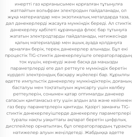
инертті газ қорғанысымен қорғалған тұтынулға
жатпайтын вольфрам электродын пайдаланады, ол
жұқа материалдар мен экзотикалық металдарда таза,
дәл дәнекерлерді жасауға мүмкіндік береді. Ал стиктік
дәнекерлеу қабілеті құрамында флюс бар тұтынуға
жататын электродтарды пайдаланады, нәтижесінде
қалың материалдар мен ашық ауада қолдануға
арналған берік, терең дәнекерлер алынады. Бұл екі
процестік TIG-стиктік дәнекерлеуіште операторлардың
ток күшін, кернеуді және басқа да маңызды
параметрлерді өте дәл реттеуге мүмкіндік беретін
күрделі электрондық басқару жүйелері бар. Құрылғы
әдетте импульстік дәнекерлеу мүмкіндіктерін, доғаның
басталуы мен тоқтатылуын жұмсарту үшін көлбеу
реттеулерін, сонымен қатар оптималды дәнекер
сапасын қамтамасыз ету үшін алдын ала және кейіннен
газ беру параметрлерін қамтиды. Қазіргі заманғы TIG-
стиктік дәнекерлеуіштерде дәнекерлеу параметрлері
туралы нақты уақыттағы ақпарат беретін цифрлық
дисплейлер орнатылған, бұл операторлардың тұрақты
нәтижелер алуын жеңілдетеді. Жабдыққа әдетте