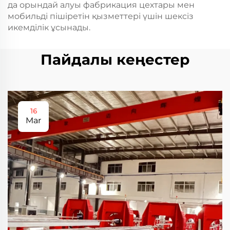
да орындай алуы фабрикация цехтары мен
мобильді пішіретін қызметтері үшін шексіз
икемділік ұсынады.
Пайдалы кеңестер
16
Mar