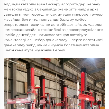
Алдыңғы қатарлы арка басқару алгоритмдері кернеу
мен токты үздіксіз бақылайды және оптималды арка
ұзындығы мен тереңдігін сақтау үшін микрореттеулер
жасайды. Бұл интеллектуалды басқару жүйесі
оператордың техникалық деңгейіндегі айырымдарды
компенсациялайды: тәжірибесі аз дәнекерлеушілерге
кәсіби деңгейдегі нәтижелерге қол жеткізуге
көмектеседі, ал шебер дәнекерлеушілерге портативті
дәнекерлеу жабдығымен мүмкін болатындықтардың
шегін кеңейтуге мүмкіндік береді.