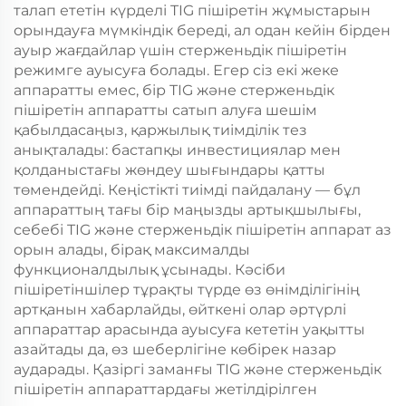
талап ететін күрделі TIG пішіретін жұмыстарын
орындауға мүмкіндік береді, ал одан кейін бірден
ауыр жағдайлар үшін стерженьдік пішіретін
режимге ауысуға болады. Егер сіз екі жеке
аппаратты емес, бір TIG және стерженьдік
пішіретін аппаратты сатып алуға шешім
қабылдасаңыз, қаржылық тиімділік тез
анықталады: бастапқы инвестициялар мен
қолданыстағы жөндеу шығындары қатты
төмендейді. Кеңістікті тиімді пайдалану — бұл
аппараттың тағы бір маңызды артықшылығы,
себебі TIG және стерженьдік пішіретін аппарат аз
орын алады, бірақ максималды
функционалдылық ұсынады. Кәсіби
пішіретіншілер тұрақты түрде өз өнімділігінің
артқанын хабарлайды, өйткені олар әртүрлі
аппараттар арасында ауысуға кететін уақытты
азайтады да, өз шеберлігіне көбірек назар
аударады. Қазіргі заманғы TIG және стерженьдік
пішіретін аппараттардағы жетілдірілген