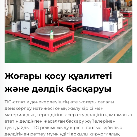
Жоғары қосу құалитеті
және дәлдік басқаруы
TIG-стиктік дәнекерлеуіштің өте жоғары сапалы
дәнекерлеу нәтижесі оның жылу кірісі мен
материалдың тереңдігіне әсер ету дәлдігін қамтамасыз
ететін дәлдікпен жасалған басқару жүйелерінен
туындайды. TIG режімі жылу кірісін таңғыс құбылыс
дәлдігімен реттеу мүмкіндігі арқылы хирургиялық