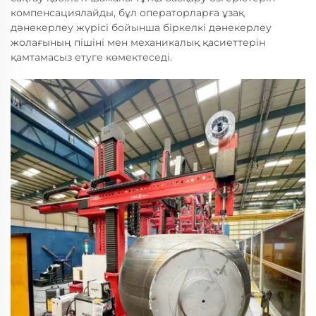
компенсациялайды, бұл операторларға ұзақ
дәнекерлеу жүрісі бойынша біркелкі дәнекерлеу
жолағының пішіні мен механикалық қасиеттерін
қамтамасыз етуге көмектеседі.