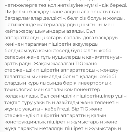
нәтижелерге тез қол жеткізуіне мүмкіндік береді.
Цифрлық басқару және алдын ала орнатылған
бағдарламалар дәлдіктің белгісіз болуын жояды,
нәтижесінде материалдардың шығыны мен
қайта жасау шығындары азаяды. Бұл
аппараттардың жоғары сапалы доға басқаруы
кеңінен таралған пішіретін ақауларды
болдырмауға көмектеседі, бұл жалпы жоба
сапасын және тұтынушылардың қанағаттануын
арттырады. Жақсы жасалған TIG және
стерженьдік пішіретін аппараттардың жөндеу
талаптары минималды болып қалады, себебі
олардың құрылысында берік инверторлық
технология мен сапалы компоненттер
қолданылады. Бұл сенімділік пішіретіншілер үшін
тоқтап тұру уақытын азайтады және төленетін
жұмыс уақытын көбейтеді. Бір TIG және
стерженьдік пішіретін аппараттың қалың
конструкциялық пішіретін жұмыстарын және
жұқа парақты металлды пішіретін жұмыстарын