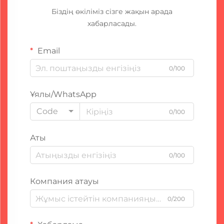
Біздің өкіліміз сізге жақын арада
хабарласады.
Email
0/100
Ұялы/WhatsApp
Code
0/100
Аты
0/100
Компания атауы
0/200