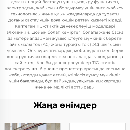
доғаның оңай басталуы үшін қыздыру функциясы,
электродтың жабысуын болдырмау үшін анти-жабысу
технологиясы және қиын жағдайларда да тұрақты
доғаны сақтау үшін доға күшін реттеу қызметі кіреді.
Көптеген TIG-стиктік дәнекерлеуіш моделдері
алюминий, шойын болат, көміртегі болаты және басқа
да материалдармен жұмыс істеуге мүмкіндік беретін
айнымалы ток (AC) және тұрақты ток (DC) шығысын
ұсынады. Осы құрылғылардың мобильділігі мен берік
конструкциясы оларды цех пен алаңдағы қолданысқа
сай етеді. Кәсіби дәнекерлеушілер TIG-стиктік
дәнекерлеуішті бірнеше процестер арасында қосымша
жабдықтарды қажет етпей, үзіліссіз ауысу мүмкіндігі
үшін бағалайды, бұл дайындық уақытын қысқартады
және өнімділікті арттырады.
Жаңа өнімдер