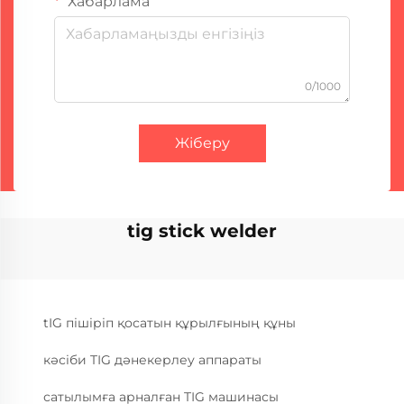
Хабарлама
0/1000
Жіберу
tig stick welder
tIG пішіріп қосатын құрылғының құны
кәсіби TIG дәнекерлеу аппараты
сатылымға арналған TIG машинасы