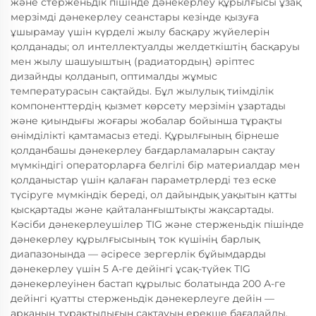
және стерженьдік пішінде дәнекерлеу құрылғысы ұзақ
мерзімді дәнекерлеу сеанстары кезінде қызуға
ұшырамау үшін күрделі жылу басқару жүйелерін
қолданады; ол интеллектуалды желдеткіштің басқаруы
мен жылу шашуыштың (радиатордың) әріптес
дизайнды қолданып, оптималды жұмыс
температурасын сақтайды. Бұл жылулық тиімділік
компоненттердің қызмет көрсету мерзімін ұзартады
және қиындығы жоғары жобалар бойынша тұрақты
өнімділікті қамтамасыз етеді. Құрылғының бірнеше
қолданбашы дәнекерлеу бағдарламаларын сақтау
мүмкіндігі операторларға белгілі бір материалдар мен
қолданыстар үшін қалаған параметрлерді тез еске
түсіруге мүмкіндік береді, ол дайындық уақытын қатты
қысқартады және қайталанғыштықты жақсартады.
Кәсіби дәнекерлеушілер TIG және стерженьдік пішінде
дәнекерлеу құрылғысының ток күшінің барлық
диапазонында — әсіресе зергерлік бұйымдарды
дәнекерлеу үшін 5 А-ге дейінгі ұсақ-түйек TIG
дәнекерлеуінен бастап құрылыс болатында 200 А-ге
дейінгі қуатты стерженьдік дәнекерлеуге дейін —
арканың тұрақтылығын сақтауын ерекше бағалайды.