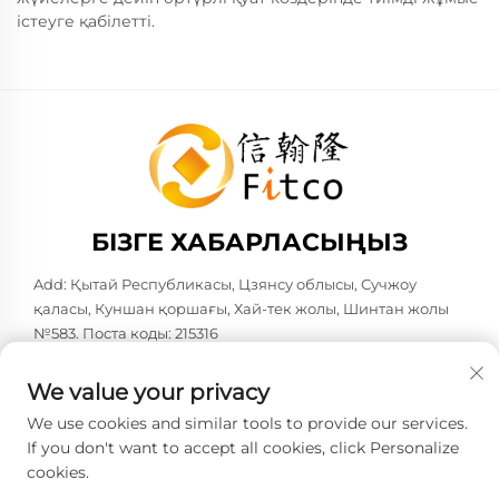
істеуге қабілетті.
БІЗГЕ ХАБАРЛАСЫҢЫЗ
Add: Қытай Республикасы, Цзянсу облысы, Сучжоу
қаласы, Куншан қоршағы, Хай-тек жолы, Шинтан жолы
№583. Поста коды: 215316
Тел:
+86-137 6186 0079
We value your privacy
Электрондық пошта:
[email protected]
We use cookies and similar tools to provide our services.
If you don't want to accept all cookies, click Personalize
cookies.
Copyright © 2026 Faith-Han Intelligent Technology Co., Ltd.
Барлық құқықтар сақталған. -
Жеке деректерді қорғау