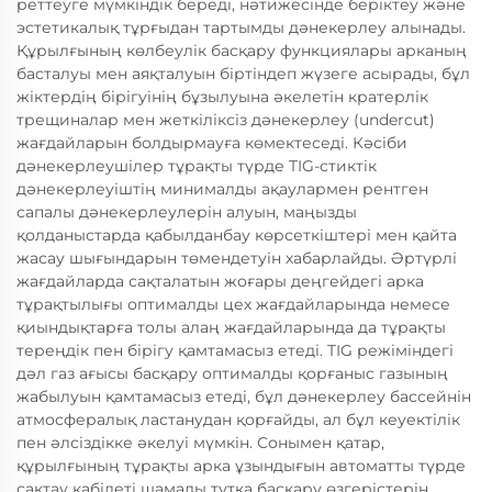
реттеуге мүмкіндік береді, нәтижесінде беріктеу және
эстетикалық тұрғыдан тартымды дәнекерлеу алынады.
Құрылғының көлбеулік басқару функциялары арканың
басталуы мен аяқталуын біртіндеп жүзеге асырады, бұл
жіктердің бірігуінің бұзылуына әкелетін кратерлік
трещиналар мен жеткіліксіз дәнекерлеу (undercut)
жағдайларын болдырмауға көмектеседі. Кәсіби
дәнекерлеушілер тұрақты түрде TIG-стиктік
дәнекерлеуіштің минималды ақаулармен рентген
сапалы дәнекерлеулерін алуын, маңызды
қолданыстарда қабылданбау көрсеткіштері мен қайта
жасау шығындарын төмендетуін хабарлайды. Әртүрлі
жағдайларда сақталатын жоғары деңгейдегі арка
тұрақтылығы оптималды цех жағдайларында немесе
қиындықтарға толы алаң жағдайларында да тұрақты
тереңдік пен бірігу қамтамасыз етеді. TIG режіміндегі
дәл газ ағысы басқару оптималды қорғаныс газының
жабылуын қамтамасыз етеді, бұл дәнекерлеу бассейнін
атмосфералық ластанудан қорғайды, ал бұл кеуектілік
пен әлсіздікке әкелуі мүмкін. Сонымен қатар,
құрылғының тұрақты арка ұзындығын автоматты түрде
сақтау қабілеті шамалы тұтқа басқару өзгерістерін