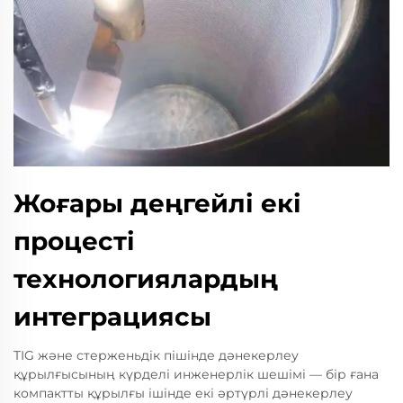
Жоғары деңгейлі екі
процесті
технологиялардың
интеграциясы
TIG және стерженьдік пішінде дәнекерлеу
құрылғысының күрделі инженерлік шешімі — бір ғана
компактты құрылғы ішінде екі әртүрлі дәнекерлеу