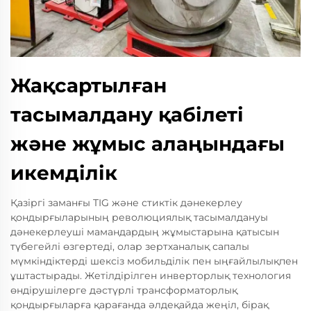
Жақсартылған
тасымалдану қабілеті
және жұмыс алаңындағы
икемділік
Қазіргі заманғы TIG және стиктік дәнекерлеу
қондырғыларының революциялық тасымалдануы
дәнекерлеуші мамандардың жұмыстарына қатысын
түбегейлі өзгертеді, олар зертханалық сапалы
мүмкіндіктерді шексіз мобильділік пен ыңғайлылықпен
ұштастырады. Жетілдірілген инверторлық технология
өндірушілерге дәстүрлі трансформаторлық
қондырғыларға қарағанда әлдеқайда жеңіл, бірақ