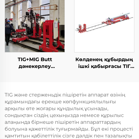
TIG+MIG Butt
Көлденең құбырдың
дәнекерлеу
ішкі қабырғасы ТІГ
станциясы
жабдықтары
TIG және стерженьдік пішіретін аппарат өзінің
құрамындағы ерекше көпфункциялылығы
арқылы өте жоғары құндылық ұсынады,
сондықтан сіздің цехыңызда немесе құрылыс
алаңында бірнеше пішіретін аппараттардың
болуына қажеттілік туғырмайды. Бұл екі процесті
қамтитын қабілеттілік сізге дәлдік пен тазалықты