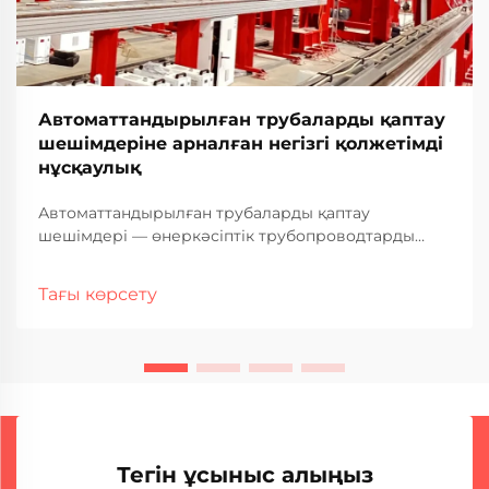
Автоматтандырылған трубаларды қаптау
шешімдеріне арналған негізгі қолжетімді
нұсқаулық
Автоматтандырылған трубаларды қаптау
шешімдері — өнеркәсіптік трубопроводтарды
қорғаудағы трансформациялық жетістік болып
табылады; олар дәстүрлі қолдан әдістерге
Тағы көрсету
қарағанда жоғары дәлдік, тиімділік және
тұрақтылық ұсынады. Бұл толық қолжетімді
нұсқаулық маңызды...
Тегін ұсыныс алыңыз