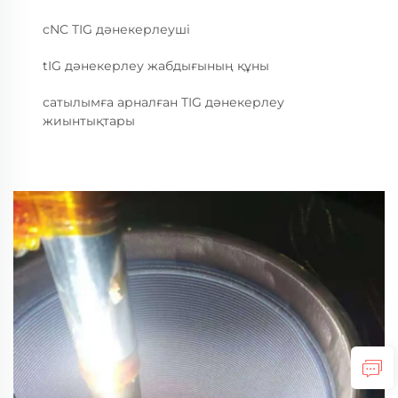
cNC TIG дәнекерлеуші
tIG дәнекерлеу жабдығының құны
сатылымға арналған TIG дәнекерлеу
жиынтықтары