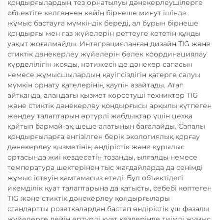
қондырғылардың тез орнатылуы дәнекерлеушілерге
объектіге келгеннен кейін бірнеше минут ішінде
жұмыс бастауға мүмкіндік береді, ал бұрын бірнеше
қондырғы мен газ жүйелерін реттеуге кететін құнды
уақыт жоғалмайды. Интеграцияланған дизайн TIG және
стиктік дәнекерлеу жүйелерін бөлек координациялау
күрделілігін жояды, нәтижесінде дәнекер сапасын
немесе жұмысшылардың қауіпсіздігін қатерге салуы
мүмкін орнату қателерінің қаупін азайтады. Атап
айтқанда, алаңдағы қызмет көрсетуші техниктер TIG
және стиктік дәнекерлеу қондырғысы арқылы күтпеген
жөндеу талаптарын әртүрлі жабдықтар үшін цехқа
қайтып бармай-ақ шеше алатынын бағалайды. Сапалы
қондырғыларға енгізілген берік экологиялық қорғау
дәнекерлеу қызметінің өндірістік және құрылыс
ортасында жиі кездесетін тозаңды, ылғалды немесе
температура шектерінен тыс жағдайларда да сенімді
жұмыс істеуін қамтамасыз етеді. Бұл объектідегі
икемділік қуат талаптарына да қатысты, себебі көптеген
TIG және стиктік дәнекерлеу қондырғылары
стандартты розеткалардан бастап өндірістік үш фазалы
жүйелерге дейін әртүрлі қуат көздерінде тиімді жұмыс