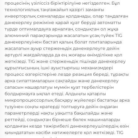
процесінің үзіліссіз біріктірілуіне негізделген. Бұл
технологиялық таңғажайып қазіргі заманғы
инверторлық схемаларды қолданады, олар таңдалған
дәнекерлеу режіміне қарай қуат беруді автоматты
түрде оптималдауға арналған, сондықтан ол жұқа
алюминий парақтарында жасалатын ұсақ-түйек TIG
дәнекерлеуінен бастап қалың болат плиталарында
жасалатын ауыр стерженьдік дәнекерлеуге дейін
әртүрлі жағдайларда да ең жоғары өнімділікке қол
жеткізеді. TIG және стерженьдік пішінде дәнекерлеу
құрылғысының ішкі ауыстырғыш механизмдері
процесс өзгерістеріне лезде реакция береді, тұрақты
арка сипаттамаларын сақтайды және дәнекерлеу
сапасын нашарлатуы мүмкін қуат тербелістерін
болдырмауға ықпал етеді. Алдыңғы қатарлы
микропроцессорлық басқару жүйелері бастапқы арка
түзуінен соңғы кратерді толтыруға дейін ондаған
параметрлерді нақты уақытта бақылайды және
реттейді, сондықтан бірнеше бөлек машиналарды
қолданған кезде тәжірибелі дәнекерлеушілердің өзін
қиындататын кәсіби нәтижелерге қол жеткізеді. TIG