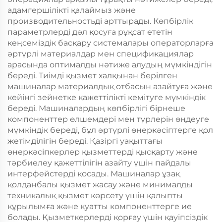
адамгершілікті қалаймыз және
производительностьді арттырады. Көпбірлік
параметрлерді дәл қосуға рұқсат ететін
кеңсеміздік басқару системалары операторларға
әртүрлі материалдар мен спецификациялар
арасында оптималды нәтиже алудың мүмкіндігін
береді. Тиімді қызмет халқынан берілген
машиналар материалдық отбасын азайтуға және
кейінгі зейнетке қажеттілікті кемітуге мүмкіндік
береді. Машиналардың көпбірлігі бірнеше
компоненттер өлшемдері мен түрлерін өңдеуге
мүмкіндік береді, бұл әртүрлі өнеркәсіптерге қол
жетімділігін береді. Қазіргі уақыттағы
өнеркәсіпкерлер қызметтерді қысқарту және
тәрбиелеу қажеттілігін азайту үшін пайдалы
интерфейстерді қосады. Машиналар ұзақ
қолданбалы қызмет жасау және минималды
техникалық қызмет көрсету үшін қалыпты
құрылымға және қуатты компоненттерге ие
болады. Қызметкерлерді қорғау үшін қауіпсіздік