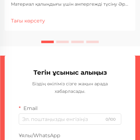
Материал қалыңдығы үшін ампергежді түсіну Әр
түрлі материал қалыңдығын дәнекерлеу кезінде
ампергеж нақты жақсы жұмыс істеуде маңызды
Тағы көрсету
рөл атқарады. Көбірек амперлер көбірек жылуды
м...
Тегін ұсыныс алыңыз
Біздің өкіліміз сізге жақын арада
хабарласады.
Email
0/100
Ұялы/WhatsApp