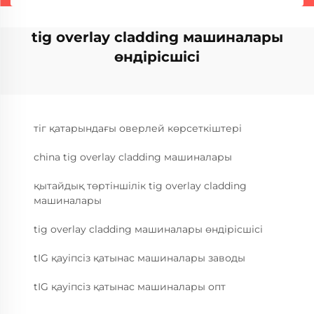
tig overlay cladding машиналары
өндірісшісі
тіг қатарындағы оверлей көрсеткіштері
china tig overlay cladding машиналары
қытайдық төртіншілік tig overlay cladding
машиналары
tig overlay cladding машиналары өндірісшісі
tIG қауіпсіз қатынас машиналары заводы
tIG қауіпсіз қатынас машиналары опт