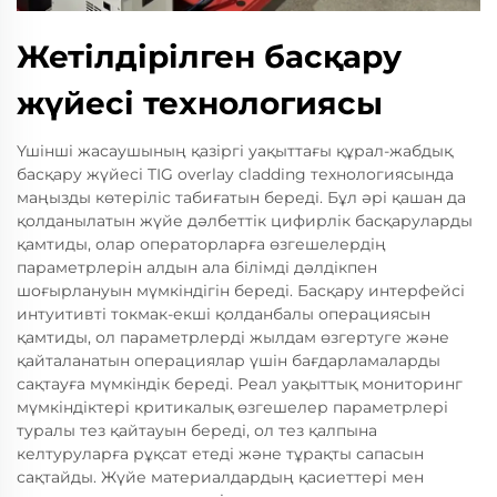
Жетілдірілген басқару
жүйесі технологиясы
Үшінші жасаушының қазіргі уақыттағы құрал-жабдық
басқару жүйесі TIG overlay cladding технологиясында
маңызды көтеріліс табиғатын береді. Бұл әрі қашан да
қолданылатын жүйе дәлбеттік цифирлік басқаруларды
қамтиды, олар операторларға өзгешелердің
параметрлерін алдын ала білімді дәлдікпен
шоғырлануын мүмкіндігін береді. Басқару интерфейсі
интуитивті токмак-екші қолданбалы операциясын
қамтиды, ол параметрлерді жылдам өзгертуге және
қайталанатын операциялар үшін бағдарламаларды
сақтауға мүмкіндік береді. Реал уақыттық мониторинг
мүмкіндіктері критикалық өзгешелер параметрлері
туралы тез қайтауын береді, ол тез қалпына
келтуруларға рұқсат етеді және тұрақты сапасын
сақтайды. Жүйе материалдардың қасиеттері мен