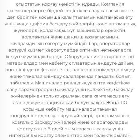
отыртатын қорғау кеңістігін құрады. Компания
қызметкерлерге бірдей кеңістікке салу сапасын және
дәл берілген қосымша қалыптылығын қамтамасыз ету
үшін жаңа цифрик басқару жүйелерін және автоматтық
жүйелерді қолданады. Бұл машиналар өркектің,
вольтажтың және шаңғыш қозғалысының
жылдамдығын өзгерту мүмкіндігі бар, операторлар
әртүрлі қызмет көрсетулерде оптимал нәтижелерге
жетуге мүмкіндік береді. Оборудование әртүрлі негізгі
материалдар мен көбейту сплавтарын өңдеуге дайын,
оның ішінде нефть және газ, электрлік өнімдер өнімдеу
және тяжелая өнімдеу салаларында пайдалы болып
табылады. Машиналар реальдық уақытта кеңістікке
салу параметрлерін бақылау үшін қолжетімді бақылау
жүйелерімен толықтырылған, сапа қамтамасыз ету
және документацияға сай болуы қажет. Жаңа TIG
қосымша көбейту машиналары танымал
өндірушілерден су өсіру жүйелері, программалық
қозғалыс басқару жүйелері және операторларды
қорғау және бірдей өнім сапасын сақтау үшін
интегралды қорғау элементтерімен толықтырылған.