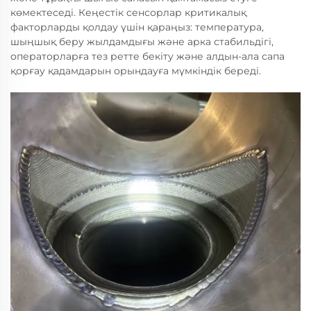
көмектеседі. Кеңестік сенсорлар критикалық
факторларды қолдау үшін қараңыз: температура,
шыңшық беру жылдамдығы және арка стабильдігі,
операторларға тез ретте бекіту және алдын-ала сапа
қорғау қадамдарын орындауға мүмкіндік береді.