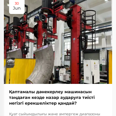
30
Jun
Қаптамалы дәнекерлеу машинасын
таңдаған кезде назар аударуға тиісті
негізгі ерекшеліктер қандай?
Қуат сыйымдылығы және ампергеж диапазоны