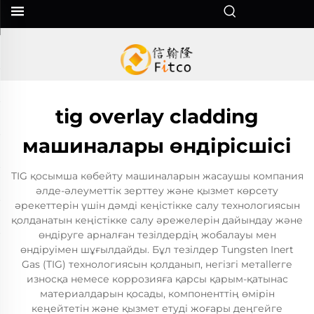
tig overlay cladding
машиналары өндірісшісі
TIG қосымша көбейту машиналарын жасаушы компания
әлде-әлеуметтік зерттеу және қызмет көрсету
әрекеттерін үшін дәмді кеңістікке салу технологиясын
қолданатын кеңістікке салу әрежелерін дайындау және
өндіруге арналған тезілдердің жобалауы мен
өндіруімен шұғылдайды. Бұл тезілдер Tungsten Inert
Gas (TIG) технологиясын қолданып, негізгі метallerге
износқа немесе коррозияға қарсы қарым-қатынас
материалдарын қосады, компоненттің өмірін
кеңейтетін және қызмет етуді жоғары деңгейге