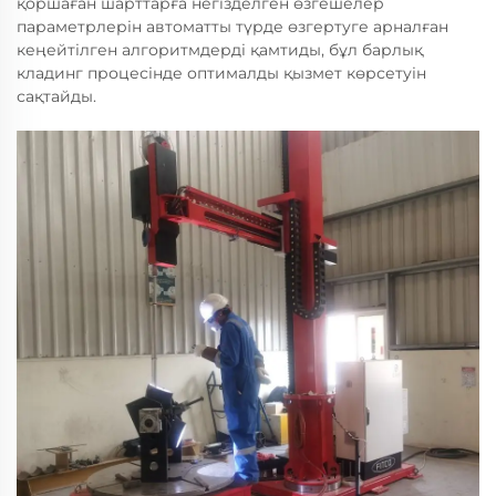
қоршаған шарттарға негізделген өзгешелер
параметрлерін автоматты түрде өзгертуге арналған
кеңейтілген алгоритмдерді қамтиды, бұл барлық
кладинг процесінде оптималды қызмет көрсетуін
сақтайды.