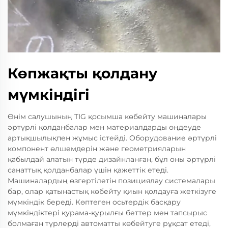
Көпжақты қолдану
мүмкіндігі
Өнім салушының TIG қосымша көбейту машиналары
әртүрлі қолданбалар мен материалдарды өңдеуде
артықшылықпен жұмыс істейді. Оборудование әртүрлі
компонент өлшемдерін және геометрияларын
қабылдай алатын түрде дизайнланған, бұл оны әртүрлі
санаттық қолданбалар үшін қажеттік етеді.
Машиналардың өзгертілетін позициялау системалары
бар, олар қатынастық көбейту қиын қолдауға жеткізуге
мүмкіндік береді. Көптеген осьтердік басқару
мүмкіндіктері қурама-қурылғы беттер мен тапсырыс
болмаған түрлерді автоматты көбейтуге рұқсат етеді,