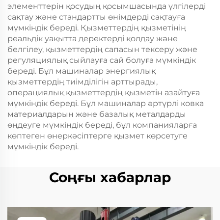
элементтерін қосудың қосымшасында үлгілерді
сақтау және стандартты өнімдерді сақтауға
мүмкіндік береді. Қызметтердің қызметінің
реальдік уақытта деректерді қолдау және
белгілеу, қызметтердің сапасын тексеру және
регуляциялық сыйлауға сай болуға мүмкіндік
береді. Бұл машиналар энергиялық
қызметтердің тиімділігін арттырады,
операциялық қызметтердің қызметін азайтуға
мүмкіндік береді. Бұл машиналар әртүрлі ковка
материалдарын және базалық металдарды
өңдеуге мүмкіндік береді, бұл компанияларға
көптеген өнеркәсіптерге қызмет көрсетуге
мүмкіндік береді.
Соңғы хабарлар