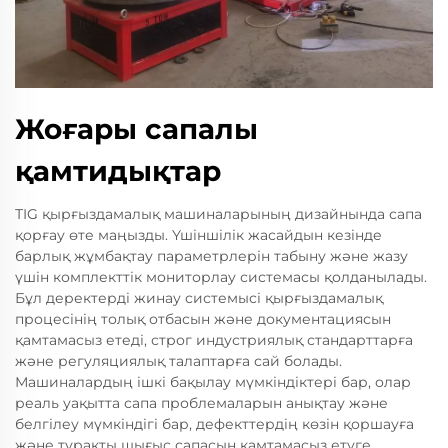
Жоғары сапалы
қамтидықтар
ТIG қырғыздамалық машиналарының дизайнында сапа
қорғау өте маңызды. Үшіншілік жасайдын кезінде
барлық жұмбақтау параметрлерін табыну және жазу
үшін комплекттік мониторлау системасы қолданылады.
Бұл деректерді жинау системысі қырғыздамалық
процесінің толық отбасын және документациясын
қамтамасыз етеді, строг индустриялық стандарттарға
және регуляциялық талаптарға сай болады.
Машиналардың ішкі бақылау мүмкіндіктері бар, олар
реаль уақытта сапа проблемаларын анықтау және
белгілеу мүмкіндігі бар, дефекттердің көзін қоршауға
және тұрақты шығыс сапасын қамтамасыз етуге