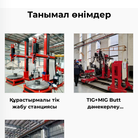
Танымал өнімдер
Құрастырмалы тік
TIG+MIG Butt
жабу станциясы
дәнекерлеу
станциясы