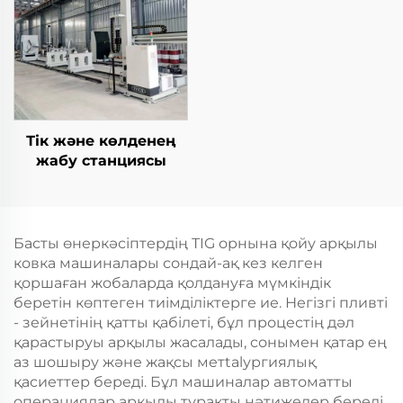
Тік және көлденең
жабу станциясы
Басты өнеркәсіптердің TIG орнына қойу арқылы
ковка машиналары сондай-ақ кез келген
қоршаған жобаларда қолдануға мүмкіндік
беретін көптеген тиімділіктерге ие. Негізгі пливті
- зейнетінің қатты қабілеті, бұл процестің дәл
қарастыруы арқылы жасалады, сонымен қатар ең
аз шошыру және жақсы метtalургиялық
қасиеттер береді. Бұл машиналар автоматты
операциялар арқылы тұрақты нәтижелер береді,