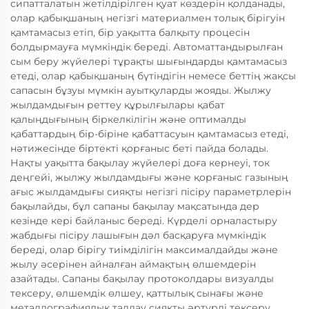
сипатталатын жетілдірілген қуат көздерін қолданады,
олар қабықшаның негізгі материалмен толық бірігуін
қамтамасыз етіп, бір уақытта балқыту процесін
болдырмауға мүмкіндік береді. Автоматтандырылған
сым беру жүйелері тұрақты шығындарды қамтамасыз
етеді, олар қабықшаның бүтіндігін немесе беттің жақсы
сапасын бұзуы мүмкін ауытқуларды жояды. Жылжу
жылдамдығын реттеу құрылғылары қабат
қалыңдығының біркелкілігін және оптималды
қабаттардың бір-біріне қабаттасуын қамтамасыз етеді,
нәтижесінде біртекті қорғаныс беті пайда болады.
Нақты уақытта бақылау жүйелері доға кернеуі, ток
деңгейі, жылжу жылдамдығы және қорғаныс газының
ағыс жылдамдығы сияқты негізгі пісіру параметрлерін
бақылайды, бұл сапаны бақылау мақсатында дер
кезінде кері байланыс береді. Күрделі орналастыру
жабдығы пісіру лашығын дәл басқаруға мүмкіндік
береді, олар бірігу тиімділігін максималдайды және
жылу әсерінен айналған аймақтың өлшемдерін
азайтады. Сапаны бақылау протоколдары визуалды
тексеру, өлшемдік өлшеу, қаттылық сынағы және
металлографиялық талдау сияқты әртүрлі тексеру