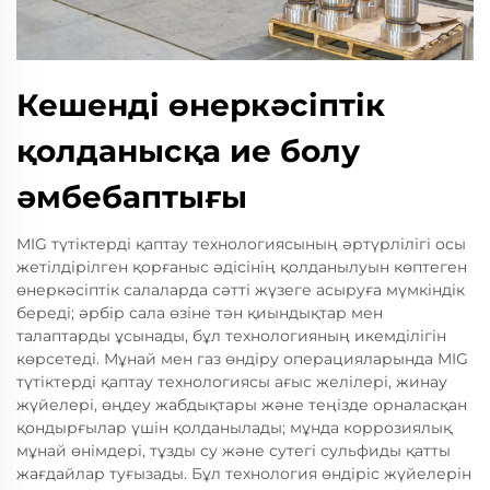
Кешенді өнеркәсіптік
қолданысқа ие болу
әмбебаптығы
MIG түтіктерді қаптау технологиясының әртүрлілігі осы
жетілдірілген қорғаныс әдісінің қолданылуын көптеген
өнеркәсіптік салаларда сәтті жүзеге асыруға мүмкіндік
береді; әрбір сала өзіне тән қиындықтар мен
талаптарды ұсынады, бұл технологияның икемділігін
көрсетеді. Мұнай мен газ өндіру операцияларында MIG
түтіктерді қаптау технологиясы ағыс желілері, жинау
жүйелері, өңдеу жабдықтары және теңізде орналасқан
қондырғылар үшін қолданылады; мұнда коррозиялық
мұнай өнімдері, тұзды су және сутегі сульфиды қатты
жағдайлар туғызады. Бұл технология өндіріс жүйелерін