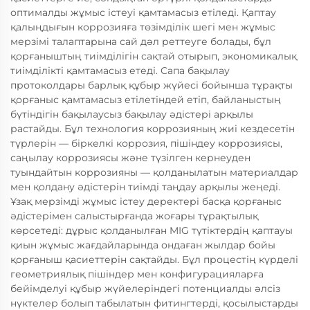
оптималды жұмыс істеуі қамтамасыз етіледі. Қаптау
қалыңдығын коррозияға төзімділік шегі мен жұмыс
мерзімі талаптарына сай дәл реттеуге болады, бұл
қорғаныштың тиімділігін сақтай отырып, экономикалық
тиімділікті қамтамасыз етеді. Сапа бақылау
протоколдары барлық құбыр жүйесі бойынша тұрақты
қорғаныс қамтамасыз етілетіндей етіп, байланыстың
бүтіндігін бақылаусыз бақылау әдістері арқылы
растайды. Бұл технология коррозияның жиі кездесетін
түрлерін — біркелкі коррозия, пішіндеу коррозиясы,
саңылау коррозиясы және түзілген кернеуден
туындайтын коррозияны — қолданылатын материалдар
мен қолдану әдістерін тиімді таңдау арқылы жеңеді.
Ұзақ мерзімді жұмыс істеу деректері басқа қорғаныс
әдістерімен салыстырғанда жоғары тұрақтылық
көрсетеді: дұрыс қолданылған MIG түтіктердің қаптауы
қиын жұмыс жағдайларында ондаған жылдар бойы
қорғаныш қасиеттерін сақтайды. Бұл процестің күрделі
геометриялық пішіндер мен конфигурацияларға
бейімделуі құбыр жүйелеріндегі потенциалды әлсіз
нүктелер болып табылатын фитингтерді, қосылыстарды