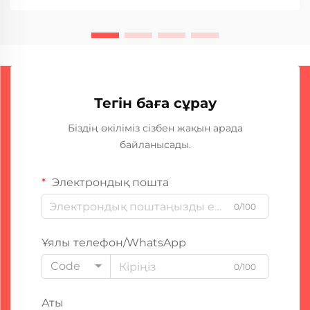
доғалық пішінде дәнекерлеу машинасыңыздың
қанша уақыт бойы үзіліссіз жұмыс істей алатынын
көрсетеді...
Тегін баға сұрау
Біздің өкіліміз сізбен жақын арада
байланысады.
Электрондық пошта
0/100
Ұялы телефон/WhatsApp
Code
0/100
Аты