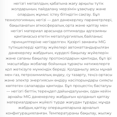
негізгі металлдың қабатына жағу арқылы түтік
жолдарының пайдалану мерзімін ұзақтыру және
олардың жұмыс істеу бітіндігін сақтау. Бұл
технологияның негізі — дәл дәнекерлеу параметрлері,
бақыланатын атмосфералық орта және қаптау мен
негізгі материал арасында оптималды адгезияны
қамтамасыз ететін металлургиялық байланыс
принциптеріне негізделген. Қазіргі заманғы MIG
түтікшелерді қаптау жүйелері автоматтандырылған
дәнекерлеу жабдығын, күрделі бақылау жүйелерін
және сапаны бақылау протоколдарын қамтиды, бұл ірі
масштабды жобалар бойынша тұрақты нәтижелерге
қол жеткізуге мүмкіндік береді. Қолданылу аясы мұнай
мен газ, петрохимиялық өңдеу, су тазарту, теңіз ортасы
және электр энергиясын өндіру кәсіпорындары сияқты
көптеген салаларды қамтиды. Бұл процестің басталуы
— негізгі беттің тереңдеп дайындалуынан, одан кейін
арнайы MIG дәнекерлеу жабдығын қолданып қаптау
материалдарын жүйелі түрде жағудан тұрады; мұнда
жабдық қаптау операцияларына арналып
конфигурацияланған. Температураны бақылау, жылжу