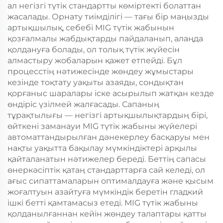
ал негізгі түтік стандартты көміртекті болаттан
жасалады. Орнату тиімділігі — тағы бір маңызды
артықшылық, себебі MIG түтік жабынын
қозғалмалы жабдықтарды пайдаланып, алаңда
қолдануға болады, ол толық түтік жүйесін
алмастыру жобаларын қажет етпейді. Бұл
процесстің нәтижесінде жөндеу жұмыстары
кезінде тоқтату уақыты азаяды, сондықтан
қорғаныс шаралары іске асырылып жатқан кезде
өндіріс үзілмей жалғасады. Сапаның
тұрақтылығы — негізгі артықшылықтардың бірі,
өйткені заманауи MIG түтік жабыны жүйелері
автоматтандырылған дәнекерлеу басқаруы мен
нақты уақытта бақылау мүмкіндіктері арқылы
қайталанатын нәтижелер береді. Беттің сапасы
өнеркәсіптік қатаң стандарттарға сай келеді, ол
ағыс сипаттамаларын оптималдауға және қысым
жоғалтуын азайтуға мүмкіндік беретін гладкий
ішкі бетті қамтамасыз етеді. MIG түтік жабыны
қолданылғаннан кейін жөндеу талаптары қатты