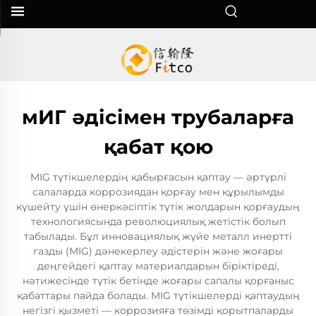
мИГ әдісімен трубаларға
қабат қою
MIG түтікшелердің қабырғасын қаптау — әртүрлі
салаларда коррозиядан қорғау мен құрылымды
күшейту үшін өнеркәсіптік түтік жолдарын қорғаудың
технологиясында революциялық жетістік болып
табылады. Бұл инновациялық жүйе металл инертті
газды (MIG) дәнекерлеу әдістерін және жоғары
деңгейдегі қаптау материалдарын біріктіреді,
нәтижесінде түтік бетінде жоғары сапалы қорғаныс
қабаттары пайда болады. MIG түтікшелерді қаптаудың
негізгі қызметі — коррозияға төзімді қорытпаларды