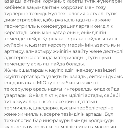
азаяды, өйткені қорғаныс қабаты түтік жүйелерін
көбінесе зақымдайтын коррозия мен тозу
түрлеріне төзімді. Бұл технология әртүрлі түтік
диаметрлеріне, қабырға қалыңдығына және
геометриялық конфигурацияларға икемділік
көрсетеді, сонымен қатар оның өнімділігін
төмендетпейді. Қоршаған ортаға пайдасы түтік
жүйесінің қызмет көрсету мерзімінің ұзақтығын
арттыру, алмастыру жиілігін азайту және дәстүрлі
әдістерге қарағанда материалдың тұтынуын
төмендету арқылы пайда болады.
Жұмысшылардың қауіпсіздігі жөндеу кезіндегі
қауіпті орталарға ұзақтығы азаяды, өйткені дұрыс
қолданылған MIG түтік жабыны қажетті
тексерулер арасындағы интервалды әлдеқайда
ұзартады. Өнімділіктің сенімділігі артады, себебі
түтік жүйелерін көбінесе қиындататын
термиялық циклдарға, қысым тербелістеріне
және химиялық әсерге төзімділік артады. Бұл
технология бар инфрақұрылымды қолдануды
жалғастыру арқылы өнімділік сипаттамаларын