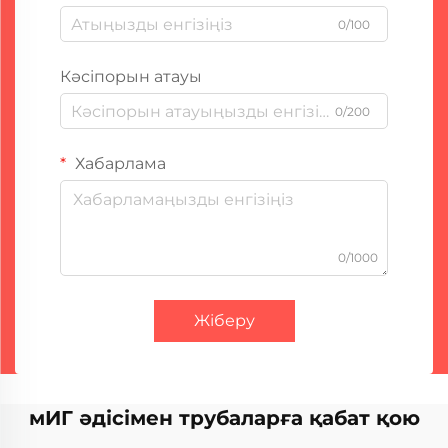
0/100
Кәсіпорын атауы
0/200
Хабарлама
0/1000
Жіберу
мИГ әдісімен трубаларға қабат қою