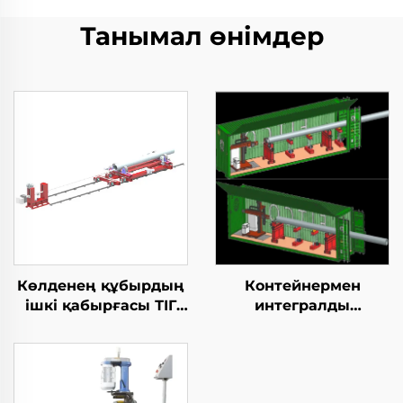
Танымал өнімдер
Көлденең құбырдың
Контейнермен
ішкі қабырғасы ТІГ
интегралды
жабдықтары
қозғалыспазdyк
көбейту станциясы