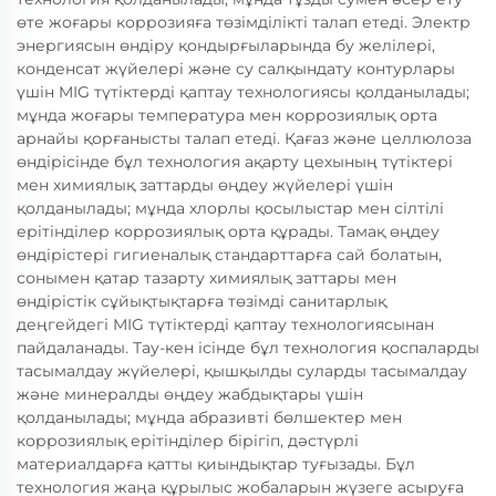
өте жоғары коррозияға төзімділікті талап етеді. Электр
энергиясын өндіру қондырғыларында бу желілері,
конденсат жүйелері және су салқындату контурлары
үшін MIG түтіктерді қаптау технологиясы қолданылады;
мұнда жоғары температура мен коррозиялық орта
арнайы қорғанысты талап етеді. Қағаз және целлюлоза
өндірісінде бұл технология ақарту цехының түтіктері
мен химиялық заттарды өңдеу жүйелері үшін
қолданылады; мұнда хлорлы қосылыстар мен сілтілі
ерітінділер коррозиялық орта құрады. Тамақ өңдеу
өндірістері гигиеналық стандарттарға сай болатын,
сонымен қатар тазарту химиялық заттары мен
өндірістік сұйықтықтарға төзімді санитарлық
деңгейдегі MIG түтіктерді қаптау технологиясынан
пайдаланады. Тау-кен ісінде бұл технология қоспаларды
тасымалдау жүйелері, қышқылды суларды тасымалдау
және минералды өңдеу жабдықтары үшін
қолданылады; мұнда абразивті бөлшектер мен
коррозиялық ерітінділер бірігіп, дәстүрлі
материалдарға қатты қиындықтар туғызады. Бұл
технология жаңа құрылыс жобаларын жүзеге асыруға