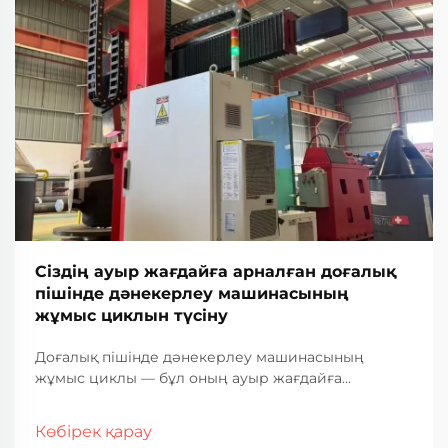
Сіздің ауыр жағдайға арналған доғалық
пішінде дәнекерлеу машинасының
жұмыс циклын түсіну
Доғалық пішінде дәнекерлеу машинасының
жұмыс циклы — бұл оның ауыр жағдайға
арналған өнеркәсіптік қолданыстағы жұмыс
қабілеті мен қызмет ету мерзімін анықтайтын ең
Көбірек қарау
маңызды сипаттамалардың бірі. Бұл өлшем сіздің