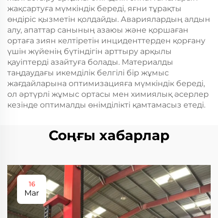
жақсартуға мүмкіндік береді, яғни тұрақты
өндіріс қызметін қолдайды. Авариялардың алдын
алу, апаттар санының азаюы және қоршаған
ортаға зиян келтіретін инциденттерден қорғану
үшін жүйенің бүтіндігін арттыру арқылы
қауіптерді азайтуға болады. Материалды
таңдаудағы икемділік белгілі бір жұмыс
жағдайларына оптимизацияға мүмкіндік береді,
ол әртүрлі жұмыс ортасы мен химиялық әсерлер
кезінде оптималды өнімділікті қамтамасыз етеді.
Соңғы хабарлар
16
Mar