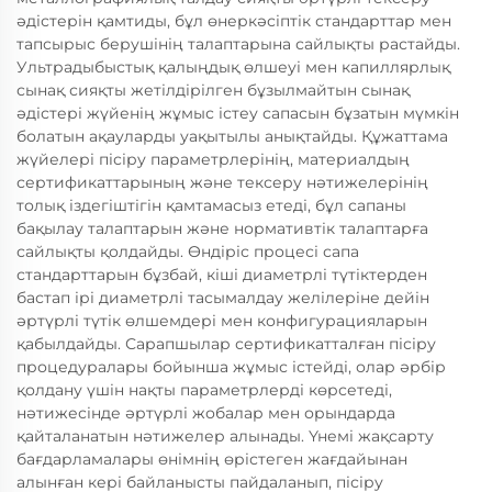
әдістерін қамтиды, бұл өнеркәсіптік стандарттар мен
тапсырыс берушінің талаптарына сайлықты растайды.
Ультрадыбыстық қалыңдық өлшеуі мен капиллярлық
сынақ сияқты жетілдірілген бұзылмайтын сынақ
әдістері жүйенің жұмыс істеу сапасын бұзатын мүмкін
болатын ақауларды уақытылы анықтайды. Құжаттама
жүйелері пісіру параметрлерінің, материалдың
сертификаттарының және тексеру нәтижелерінің
толық іздегіштігін қамтамасыз етеді, бұл сапаны
бақылау талаптарын және нормативтік талаптарға
сайлықты қолдайды. Өндіріс процесі сапа
стандарттарын бұзбай, кіші диаметрлі түтіктерден
бастап ірі диаметрлі тасымалдау желілеріне дейін
әртүрлі түтік өлшемдері мен конфигурацияларын
қабылдайды. Сарапшылар сертификатталған пісіру
процедуралары бойынша жұмыс істейді, олар әрбір
қолдану үшін нақты параметрлерді көрсетеді,
нәтижесінде әртүрлі жобалар мен орындарда
қайталанатын нәтижелер алынады. Үнемі жақсарту
бағдарламалары өнімнің өрістеген жағдайынан
алынған кері байланысты пайдаланып, пісіру