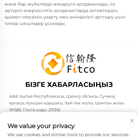
және бар жүйелерді жөндеуге қолданылады; ол
әртүрлі өнеркәсіптік қолданыстарда активтердің
қызмет мерзімін ұзарту мен өнімділікті арттыру үшін
тиімді шешімдер ұсынады.
БІЗГЕ ХАБАРЛАСЫҢЫЗ
Add: Қытай Республикасы, Цзянсу облысы, Сучжоу
қаласы, Куншан қоршағы, Хай-тек жолы, Шинтан жолы
№583. Поста коды: 215316
Тел:
+86-137 6186 0079
We value your privacy
Электрондық пошта:
[email protected]
We use cookies and similar tools to provide our services.