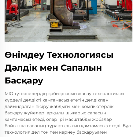
Өнімдеу Технологиясы
Дәлдік мен Сапалын
Басқару
MIG түтікшелердің қабықшасын жасау технологиясы
күрделі дәлдікті қамтамасыз ететін дәлдікпен
дайындалған пісіру жабдығы мен компьютерлік
басқару жүйелері арқылы шығарыс сапасын
қамтамасыз етеді, олар ірі масштабды жобалар
бойынша сапаның тұрақтылығын қамтамасыз етеді. Бұл
технология дәл ток пен кернеу басқаруымен