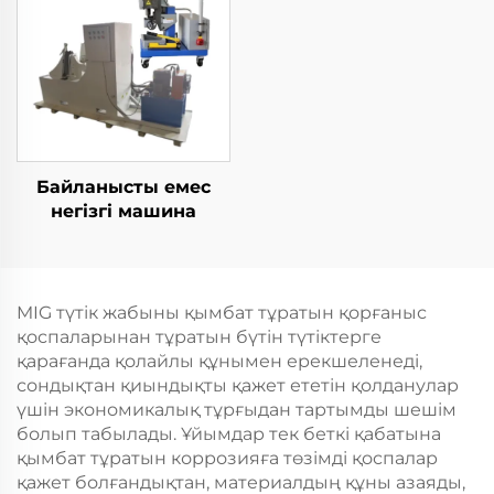
Байланысты емес
негізгі машина
MIG түтік жабыны қымбат тұратын қорғаныс
қоспаларынан тұратын бүтін түтіктерге
қарағанда қолайлы құнымен ерекшеленеді,
сондықтан қиындықты қажет ететін қолданулар
үшін экономикалық тұрғыдан тартымды шешім
болып табылады. Ұйымдар тек беткі қабатына
қымбат тұратын коррозияға төзімді қоспалар
қажет болғандықтан, материалдың құны азаяды,