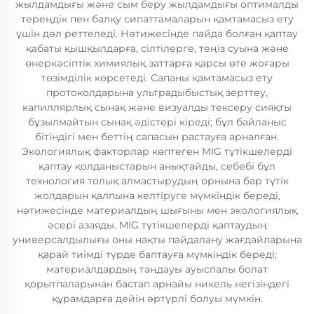
жылдамдығы және сым беру жылдамдығы оптималды
тереңдік пен балқу сипаттамаларын қамтамасыз ету
үшін дәл реттеледі. Нәтижесінде пайда болған қаптау
қабаты қышқылдарға, сілтілерге, теңіз суына және
өнеркәсіптік химиялық заттарға қарсы өте жоғары
төзімділік көрсетеді. Сапаны қамтамасыз ету
протоколдарына ультрадыбыстық зерттеу,
капиллярлық сынақ және визуалды тексеру сияқты
бұзылмайтын сынақ әдістері кіреді; бұл байланыс
бітіндігі мен беттің сапасын растауға арналған.
Экологиялық факторлар көптеген MIG түтікшелерді
қаптау қолданыстарын анықтайды, себебі бұл
технология толық алмастырудың орнына бар түтік
жолдарын қалпына келтіруге мүмкіндік береді,
нәтижесінде материалдың шығыны мен экологиялық
әсері азаяды. MIG түтікшелерді қаптаудың
универсалдылығы оны нақты пайдалану жағдайларына
қарай тиімді түрде баптауға мүмкіндік береді;
материалдардың таңдауы ауыспалы болат
қорытпаларынан бастап арнайы никель негізіндегі
құрамдарға дейін әртүрлі болуы мүмкін.