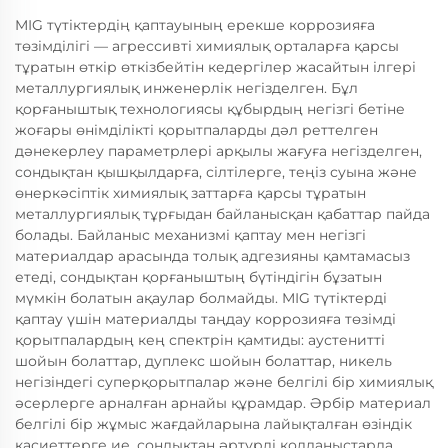
MIG түтіктердің қаптауының ерекше коррозияға
төзімділігі — агрессивті химиялық орталарға қарсы
тұратын өткір өткізбейтін кедергілер жасайтын ілгері
металлургиялық инженерлік негізделген. Бұл
қорғаныштық технологиясы құбырдың негізгі бетіне
жоғары өнімділікті қорытпаларды дәл реттелген
дәнекерлеу параметрлері арқылы жағуға негізделген,
сондықтан қышқылдарға, сілтілерге, теңіз суына және
өнеркәсіптік химиялық заттарға қарсы тұратын
металлургиялық тұрғыдан байланысқан қабаттар пайда
болады. Байланыс механизмі қаптау мен негізгі
материалдар арасында толық адгезияны қамтамасыз
етеді, сондықтан қорғаныштың бүтіндігін бұзатын
мүмкін болатын ақаулар болмайды. MIG түтіктерді
қаптау үшін материалды таңдау коррозияға төзімді
қорытпалардың кең спектрін қамтиды: аустенитті
шойын болаттар, дуплекс шойын болаттар, никель
негізіндегі суперқорытпалар және белгілі бір химиялық
әсерлерге арналған арнайы құрамдар. Әрбір материал
белгілі бір жұмыс жағдайларына лайықталған өзіндік
қасиеттерге ие, сондықтан әртүрлі қолданыстарда