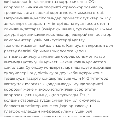
жиі кездесетін «асықты» газ коррозиясына, CO₂
коррозиясына және хлоридті стресс-коррозиялық
трещиналарға надежді қорғаныс қамтамасыз етеді.
Петрхимиялық кәсіпорындар процестік түтіктер, жылу
алмастырғыштардың түтіктері және күшті әсер ететін
химиялық заттарға (күкірт қышқылы, тұз қышқылы және
әртүрлі органикалық қосылыстар) ұшырайтын реактор
компоненттері үшін MIG түтіктерді қаптау
технологиясынан пайдаланады. Қаптаудың құрамын дәл
реттеу белгілі бір химиялық әсерге қарсы
оптимизациялауға мүмкіндік береді, сонымен қатар
қысымды ұстау үшін қажетті механикалық қасиеттер
сақталады. Су өңдеу қондырғыларында ішуге жарамды
су жүйелері, өндірістік су өңдеу жабдықтары және
тұзды суды тазарту қондырғылары үшін MIG түтіктерді
қаптау технологиясы қолданылады; мұнда хлоридті
коррозия және микробиологиялық әсер ететін
коррозия қатты қиындықтар туғызады. Теңіз
қолданыстарында тұзды сумен темірлік жүйелер,
балластық түтіктер және теңізде орналасқан
платформалардың инфрақұрылымы үшін бұл
технология қолданылады; мұнда тұзды сумен әсер ету