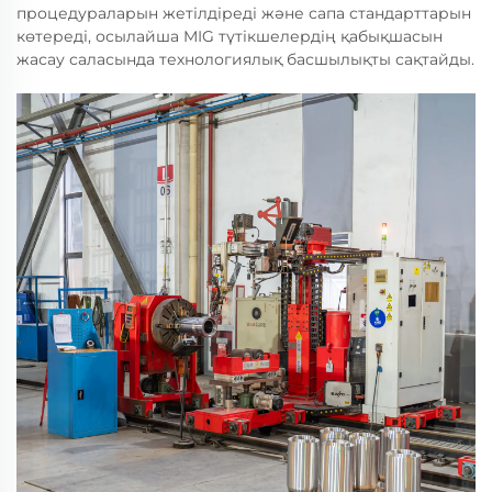
процедураларын жетілдіреді және сапа стандарттарын
көтереді, осылайша MIG түтікшелердің қабықшасын
жасау саласында технологиялық басшылықты сақтайды.