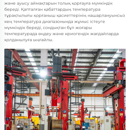
және ауысу аймақтарын толық қорғауға мүмкіндік
береді. Қапталған қабаттардың температура
тұрақтылығы қорғаныш қасиеттерінің нашарлануынсыз
кең температура диапазонында жұмыс істеуге
мүмкіндік береді, сондықтан бұл жоғары
температурада өңдеу және криогендік жағдайларда
қолданылуға ыңғайлы.