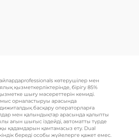
йлардаprofessionals көтерушілер мен
лық қызметкерліктерінде, бірігу 85%
қызметке шығу мәсереттерін кемиді.
жұмыс орналастыруы арасында
л дижиталдық басқару операторларға
иалдар мен қалындықтар арасында қалыпты
ылы ағын шығыс іздейді, автоматты түрде
қы қадамдарын қамтамасыз ету. Dual
кіндік береді особы жүйелерге қажет емес.