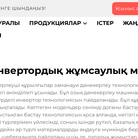
Ұсыныс 
МЕНГЕ ШЫНДАҢЫЗ!
ТУРАЛЫ
ПРОДУКЦИЯЛАР
ІСТЕР
ЖАҢ
Ы
инвертордық жұмсаулық 
леуші құрылғылар заманауи дәнекерлеу технология
егі өнімділікті ұсынады. Бұл озық дәнекерлеу машин
күрделі инвертор технологиясын пайдаланады. Бұл қ
ықталады. Көптеген модельдер сенімді доғаны баста
ықтан бастау технологиясын қоса алғанда, негізгі қ
 түрлерімен үйлесімді, соның ішінде рутил, базалық
 дейін әр түрлі материалдарды өңдеуге мүмкіндік б
ы шеберханада пайдалану үшін де, далалық жұмыстар 