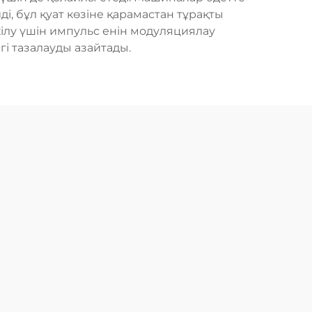
ді, бұл қуат көзіне қарамастан тұрақты
кілу үшін импульс енін модуляциялау
і тазалауды азайтады.