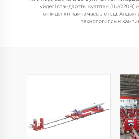
үйдегі стандартты қуатпен (110/220В) 
өнімділікті қамтамасыз етеді. Алды
технологиясын қамтид