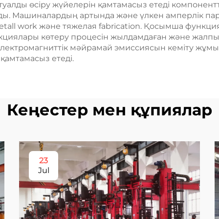
уалды өсіру жүйелерін қамтамасыз етеді компонент
ы. Машиналардың артында және үлкен амперлік пар
etall work және тяжелая fabrication. Қосымша функц
циялары көтеру процесін жылдамдаған және жалпы 
 электромагниттік мәйрамай эмиссиясын кеміту жұмыс
 қамтамасыз етеді.
Кеңестер мен құпиялар
23
Jul