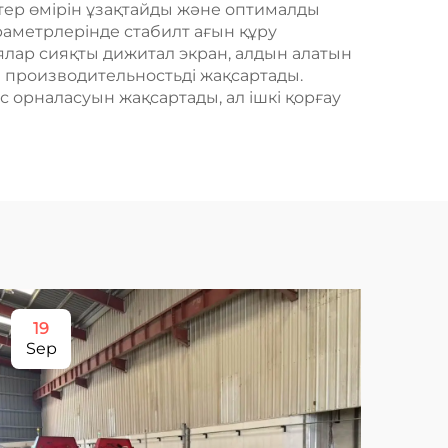
тер өмірін ұзақтайды және оптималды
аметрлерінде стабилт ағын құру
иялар сияқты дижитал экран, алдын алатын
производительностьді жақсартады.
 орналасуын жақсартады, ал ішкі қорғау
19
1
Sep
Ma