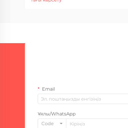
Автоматтандырылған жұмыс және
еңбек шығындарын азайту
Ауыспалы дәнекерлеу
машиналары қазіргі уақытта
өздігінен жұмыс істейді, бұл
фабрикаларға күні бойы олардың
үстінде тұрған жұмысшылардың
саны аз екенін білдіреді.
Құтқарушы...
Email
Ұялы/WhatsApp
Code