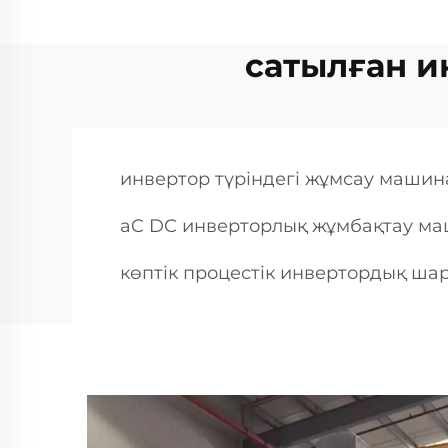
сатылған 
инвертор түріндегі жұмсау маши
aC DC инверторлық жұмбақтау м
көптік процестік инвертордық ш