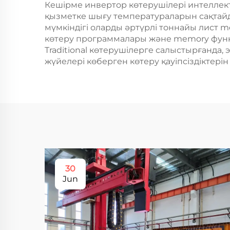
Кешірме инвертор көтерушілері интеллект
қызметке шығу температураларын сақтайд
мүмкіндігі оларды әртүрлі тоннайы лист m
көтеру программалары және memory функ
Traditional көтерушілерге салыстырғанда,
жүйелері көберген көтеру қауіпсіздіктерін
30
Jun