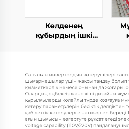
Көлденең
Мұ
құбырдың ішкі
қабырғасы ТІГ
жа
жабдықтары
Сатылған инвертордың көтерушілері салы
шығармашылар үшін жақсы таңдау болып та
қызметкерлік немесе онынан да жоғары, о
Олардың еңбексіз және кіші дизайны жұм
құрылғыларды қолайлы түрде қозғауға мүм
көтеру параметрлерін бесіктік дәлдікпен
қабілеттік көтерулерге нәтижелер береді.
ағын шығысын өзгертуге рұқсат етеді эле
voltage capability (110V/220V) пайдалану