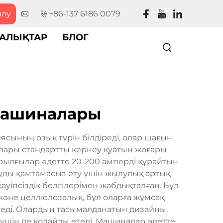
алу
+86-137 6186 0079
АЛЫҚТАР
БЛОГ
машиналары
сының озық түрін білдіреді, олар шағын
алары стандартты кернеу қуатын жоғары
ұрылғылар әдетте 20-200 амперді құрайтын
уды қамтамасыз ету үшін жылулық артық
ауіпсіздік белгілерімен жабдықталған. Бұл
 және целлюлозалық, бұл оларға жұмсақ
ереді. Олардың тасымалданатын дизайны,
үшін де қолайлы етеді. Машиналар әдетте