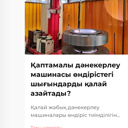
Қаптамалы дәнекерлеу
машинасы өндірістегі
шығындарды қалай
азайтады?
Қалай жабық дәнекерлеу
машиналары өндіріс тиімділігін
оңтайландырады
Тағы көрсету