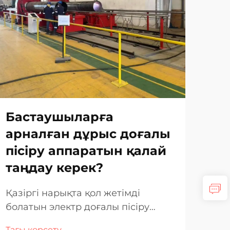
Бастаушыларға
Сі
арналған дұрыс доғалы
ма
пісіру аппаратын қалай
ет
таңдау керек?
5 
Қазіргі нарықта қол жетімді
Дән
болатын электр доғалы пісіру
дұр
аппараттарының кең спектрімен
мер
Тағы көрсету
Тағы