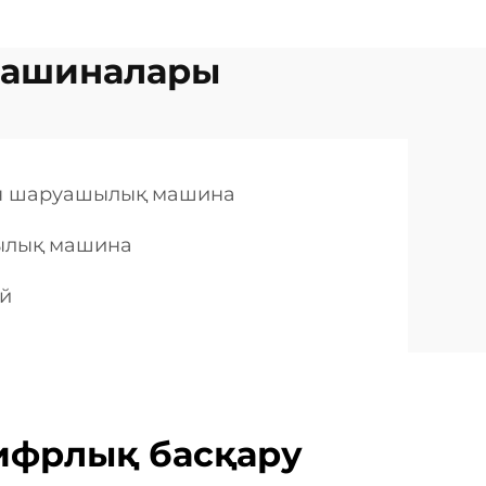
машиналары
ен шаруашылық машина
ылық машина
ый
ифрлық басқару