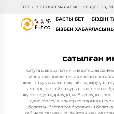
ЕГЕР СІЗ ПРОБЛЕМАЛАРМЕН КЕЗДЕССІЗ, 
БАСТЫ БЕТ
БІЗДІҢ 
БІЗБЕН ХАБАРЛАСЫҢ
сатылған 
Сатуға шығарылатын инверторлы дәнекер
және тиімді жиынтықта кәсіби деңгейд
жиілікті ауыспалы токқа айналдыру үшін 
амперді реттейтін құрылғылармен жабд
жүктемеден қорғауды, жабыспауды және ыст
дәнекерлеуші электр токтарының түрлі
болаттан бастап тот баспайтын болатқа
көбінесе салмағы 20 фунттан кем, олард