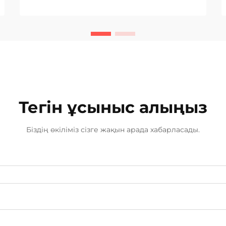
істеу уақытын ұзарту және қызмет
көрсету шығындарын азайту
өнімділікті жақсартуға ұмтылған
кәсіпорындар үшін басым бағыт
болып табылады. Бірі...
Тегін ұсыныс алыңыз
Біздің өкіліміз сізге жақын арада хабарласады.