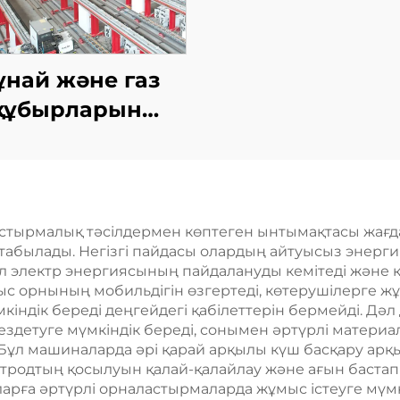
най және газ
құбырларын
буды жабу TIG
дәнекерлеу
машинасы
стырмалық тәсілдермен көптеген ынтымақтасы жағда
былады. Негізгі пайдасы олардың айтуысыз энергия
л электр энергиясының пайдалануды кемітеді және 
ыс орнының мобильдігін өзгертеді, көтерушілерге 
кіндік береді деңгейдегі қабілеттерін бермейді. Дә
 тездетуге мүмкіндік береді, сонымен әртүрлі матер
 Бұл машиналарда әрі қарай арқылы күш басқару арқ
ктродтың қосылуын қалай-қалайлау және ағын бастап
шыларға әртүрлі орналастырмаларда жұмыс істеуге мүм