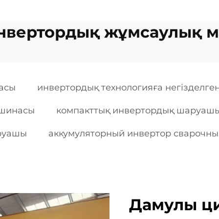
инвертордық жұмсаулық 
насы
инвертордық технологияға негізделг
ашинасы
компакттық инвертордық шаруаш
аруашы
аккумуляторный инвертор сварочн
Дамулы ц