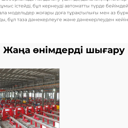
жұмыс істейді, бұл кернеуді автоматты түрде бейімдей
н ала модельдер жоғары доға тұрақтылығы мен аз бүр
ы, бұл таза дәнекерлеуге және дәнекерлеуден кейінг
Жаңа өнімдерді шығару