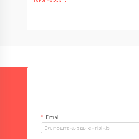
негізінен басқа материалдың
үстінде коррозияға төзімді металл
қабатты қолдану арқылы әр түрлі
металдарды біріктіруді қамтиды.
Те...
Email