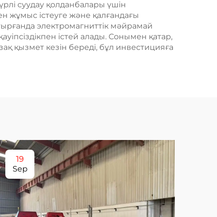
түрлі суудау қолданбалары үшін
ен жұмыс істеуге және қалғандағы
стырғанда электромагниттік мәйрамай
ауіпсіздікпен істей алады. Сонымен қатар,
қ қызмет кезін береді, бұл инвестицияға
19
1
Sep
Ma