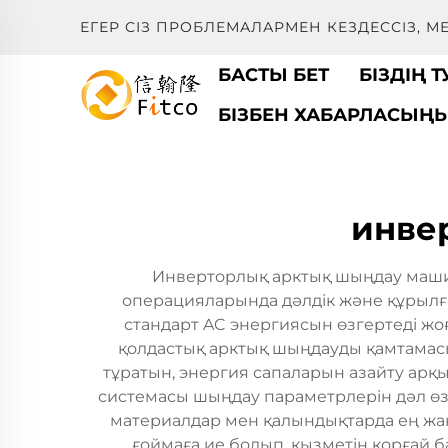
ЕГЕР СІЗ ПРОБЛЕМАЛАРМЕН КЕЗДЕССІЗ, 
БАСТЫ БЕТ
БІЗДІҢ 
БІЗБЕН ХАБАРЛАСЫҢ
инве
Инверторлық арктық шыңдау машина
операцияларында дәлдік және құрылғ
стандарт AC энергиясын өзгертеді жо
қолдастық арктық шыңдауды қамтамасы
тұратын, энергия сапаларын азайту арқ
системасы шыңдау параметрлерін дәл өзг
материалдар мен қалындықтарда ең жақ
ғоймаға ие болып, қызметін қорғай 