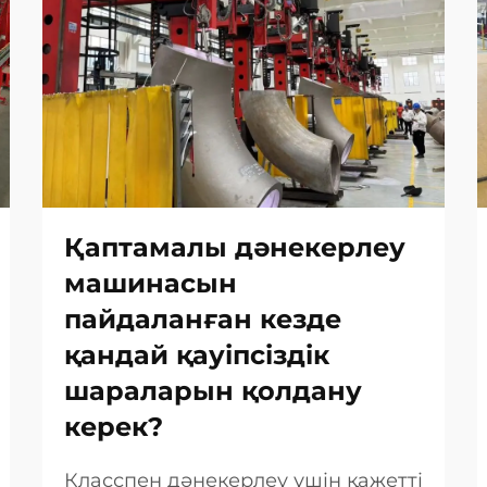
Қаптамалы дәнекерлеу
машинасын
пайдаланған кезде
қандай қауіпсіздік
шараларын қолдану
керек?
Класспен дәнекерлеу үшін қажетті