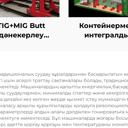
TIG+MIG Butt
Контейнерм
дәнекерлеу
интегралд
станциясы
қозғалыспаз
көбейту станц
диционалық суудау құралдарынан басқарылатын көпт
і үшін әсерлі траттау сақтамалары болады, традици
кемітеді. Машиналардың қалыпты енергиялық басқар
лы суудаулармен, минималды спаттер және кемірілген
дизайні кез келген жерде қызмет істеу мүмкіндігін
рналасу арқылы қурылғыларды қолдауға революциялы
араметрлерді алдын-алағы дәлдікпен тонироватьға мү
кемітуге көмектеседі. Бұл машиналарда жоғары босы
тері, әдетте қорғау қорғауы мен температураны мони