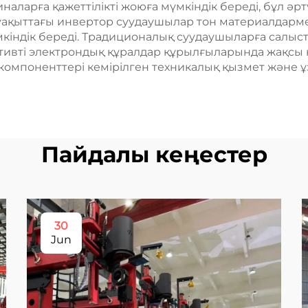
наларға қажеттілікті жоюға мүмкіндік береді, бұл әр
гі уақыттағы инвертор суудаушылар тон материалдарм
үмкіндік береді. Традиционалық суудаушыларға салы
нситивті электрондық құралдар құрылғыларында жақсы қ
мпоненттері кемірілген техникалық қызмет және ұза
Пайдалы кеңестер
30
Jun