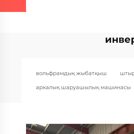
инве
вольфрамдық жыбатқыш
штыр
аркалық шаруашылық машинасы