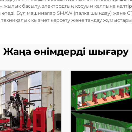
ін жылық басылу, электродтың қосуын қалпына келті
з етеді. Бұл машиналар SMAW (палка шыңдау) және GT
у, техникалық қызмет көрсету және таңдау жұмыстары
Жаңа өнімдерді шығару