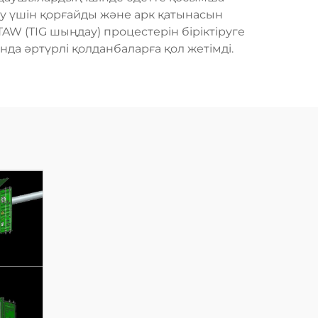
ру үшін қорғайды және арк қатынасын
AW (TIG шыңдау) процестерін біріктіруге
нда әртүрлі қолданбаларға қол жетімді.