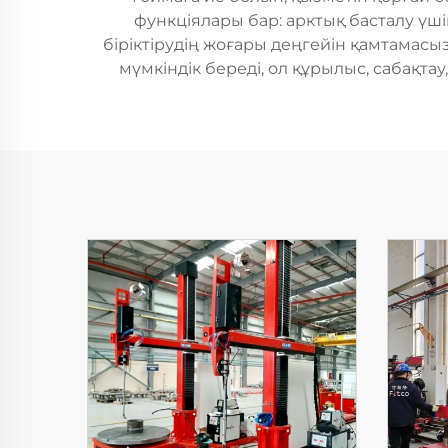
функціялары бар: арктық басталу үш
біріктірудің жоғары деңгейін қамтамасы
мүмкіндік береді, ол құрылыс, сабақта