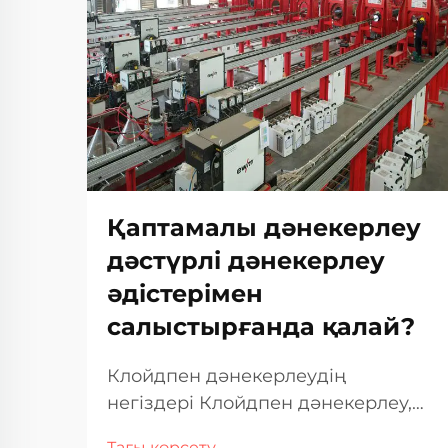
Қаптамалы дәнекерлеу
дәстүрлі дәнекерлеу
әдістерімен
салыстырғанда қалай?
Клойдпен дәнекерлеудің
негіздері Клойдпен дәнекерлеу,
кейде клойд деп те аталады,
Тағы көрсету