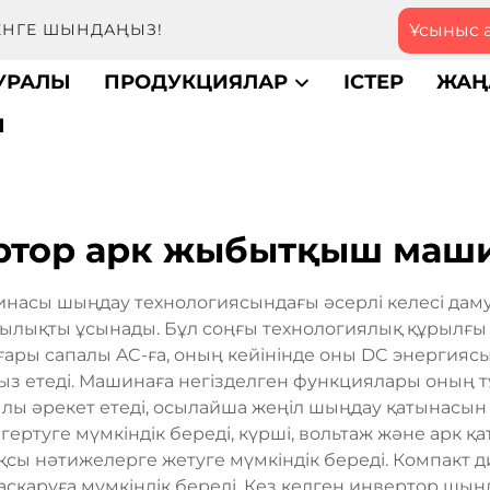
Ұсыныс 
МЕНГЕ ШЫНДАҢЫЗ!
ТУРАЛЫ
ПРОДУКЦИЯЛАР
ІСТЕР
ЖАҢ
Ы
ртор арк жыбытқыш маш
сы шыңдау технологиясындағы әсерлі келесі даму тү
ылықты ұсынады. Бұл соңғы технологиялық құрылғы
ғары сапалы AC-ға, оның кейінінде оны DC энергиясы
з етеді. Машинаға негізделген функциялары оның тұ
ылы әрекет етеді, осылайша жеңіл шыңдау қатынасын
ертуге мүмкіндік береді, күрші, вольтаж және арк
сы нәтижелерге жетуге мүмкіндік береді. Компакт д
басқаруға мүмкіндік береді. Кез келген инвертор ш