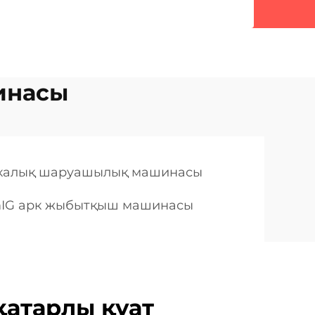
инасы
аркалық шаруашылық машинасы
IG арк жыбытқыш машинасы
атарлы қуат