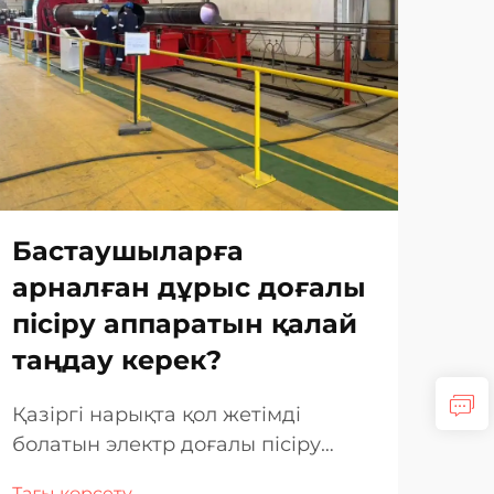
Бастаушыларға
Ав
арналған дұрыс доғалы
тр
пісіру аппаратын қалай
ше
таңдау керек?
не
нұ
Қазіргі нарықта қол жетімді
болатын электр доғалы пісіру
Авт
аппараттарының кең спектрімен
қап
Тағы көрсету