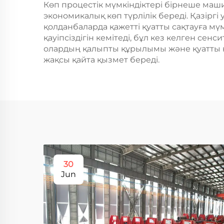
Көп процестік мүмкіндіктері бірнеше маши
экономикалық көп түрлілік береді. Қазір
қолданбаларда қажетті қуатты сақтауға м
қауіпсіздігін кемітеді, бұл кез келген се
олардың қалыпты құрылымы және қуатты ко
жақсы қайта қызмет береді.
30
Jun