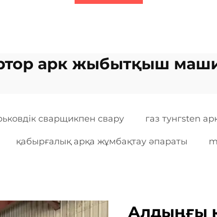
ртор арк жыбытқыш маш
ьковдік сварщикпен свару
газ тунгsten 
қабырғалық арқа жұмбақтау әпараты
m
Алдыңғы қ