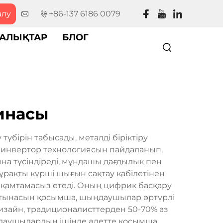
алу
+86-137 6186 0079
АЛЫҚТАР
БЛОГ
инасы
бірін табысады, металді біріктіру
 инвертор технологиясын пайдаланып,
на түсіндіреді, мұндашы дағдылық пен
рақты күрші шығын сақтау қабілетінен
 қамтамасыз етеді. Оның цифрик басқару
 қатынасын қосымша, шыңдаушылар әртүрлі
изайн, традиционалисттерден 50-70% аз
ыңдаушылардың ішінде әдетте қосымша