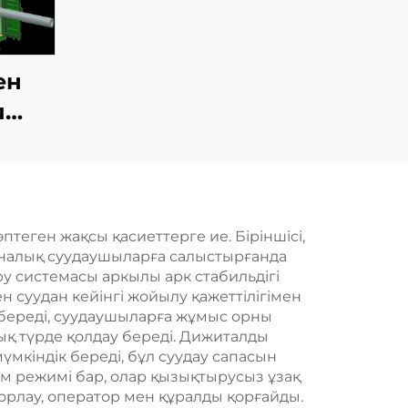
ен
ы
dyк
иясы
еген жақсы қасиеттерге ие. Біріншісі,
оналық суудаушыларға салыстырғанда
у системасы аркылы арк стабильдігі
 суудан кейінгі жойылу қажеттілігімен
 береді, суудаушыларға жұмыс орны
қ түрде қолдау береді. Дижиталды
мкіндік береді, бұл суудау сапасын
м режимі бар, олар қызықтырусыз ұзақ
торлау, оператор мен құралды қорғайды.