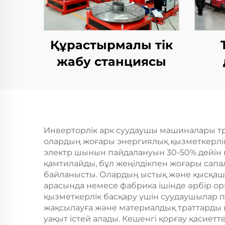
Құрастырмалы тік
жабу станциясы
Инверторлік арк суудаушы машиналары тра
олардың жоғары энергиялық қызметкерліг
электр шынын пайдалануын 30-50% дейін 
қамтилайды, бұл жеңілдікпен жоғары сапа
байланысты. Олардың ыстық және қысқаша 
арасында немесе фабрика ішінде әрбір о
қызметкерлік басқару үшін суудаушылар п
жақсылауға және материалдық траттарды 
уақыт істей алады. Кешенгі қорғау қасиет