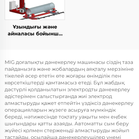
Ұзындығы және
айналасы бойынша
дәнекерлеу TIG
жабдығы
MIG доғалықты дәнекерлеу машинасы сіздің таза
пайданызға және жобалардың аяқталу мерзіміне
тікелей әсер ететін өте жоғары өнімділік пен
көрсеткіштерді қамтамасыз етеді. Бұл жабдық
дәстүрлі қолданылатын электродты дәнекерлеу
әдістерімен салыстырғанда жиі электрод
алмастыруды қажет етпейтін үздіксіз дәнекерлеу
операцияларын жүзеге асыруға мүмкіндік
береді, нәтижесінде тоқтату уақыты мен еңбек
шығындары қатты азаяды. Автоматты сым беру
жүйесі қолмен стерженьді алмастыруды жойып
тастайды, осылайша дәнекерлеушілер үнемі