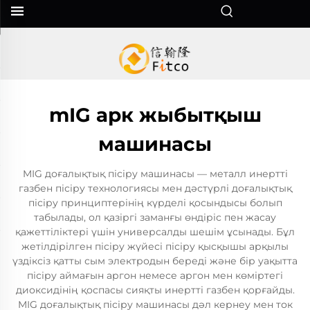
mIG арк жыбытқыш
машинасы
MIG доғалықтық пісіру машинасы — металл инертті
газбен пісіру технологиясы мен дәстүрлі доғалықтық
пісіру принциптерінің күрделі қосындысы болып
табылады, ол қазіргі заманғы өндіріс пен жасау
қажеттіліктері үшін универсалды шешім ұсынады. Бұл
жетілдірілген пісіру жүйесі пісіру қысқышы арқылы
үздіксіз қатты сым электродын береді және бір уақытта
пісіру аймағын аргон немесе аргон мен көміртегі
диоксидінің қоспасы сияқты инертті газбен қорғайды.
MIG доғалықтық пісіру машинасы дәл кернеу мен ток