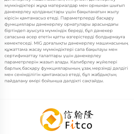
мүмкіндіктері жұқа материалдар мен орнынан шығып
дәнекерлеу қолданыстары үшін бақыланатын жылу
кірісін қамтамасыз етеді. Параметрлерді басқару
функциялары дәнекерлеу орнатулары арасындағы
біртіндеп ауысуға мүмкіндік береді, бұл дәнекер
сапасына әсер ететін қатты өзгерістерді болдырмауға
көмектеседі. MIG доғалықты дәнекерлеу машинасының
құжаттама жасау мүмкіндіктері сапа бақылауы мен
сертификаттау талаптары үшін дәнекерлеу
параметрлерін жазып алады. Калибрлеу жүйелері
барлық басқару функцияларының ұзақ мерзімді дәлдігі
мен сенімділігін қамтамасыз етеді, бұл жабдықтың
пайдалану өмірі бойынша дәлдікті сақтайды.