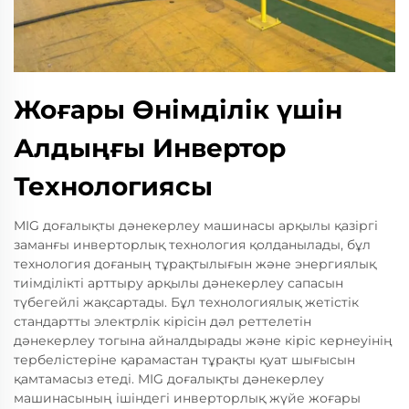
Жоғары Өнімділік үшін
Алдыңғы Инвертор
Технологиясы
MIG доғалықты дәнекерлеу машинасы арқылы қазіргі
заманғы инверторлық технология қолданылады, бұл
технология доғаның тұрақтылығын және энергиялық
тиімділікті арттыру арқылы дәнекерлеу сапасын
түбегейлі жақсартады. Бұл технологиялық жетістік
стандартты электрлік кірісін дәл реттелетін
дәнекерлеу тогына айналдырады және кіріс кернеуінің
тербелістеріне қарамастан тұрақты қуат шығысын
қамтамасыз етеді. MIG доғалықты дәнекерлеу
машинасының ішіндегі инверторлық жүйе жоғары