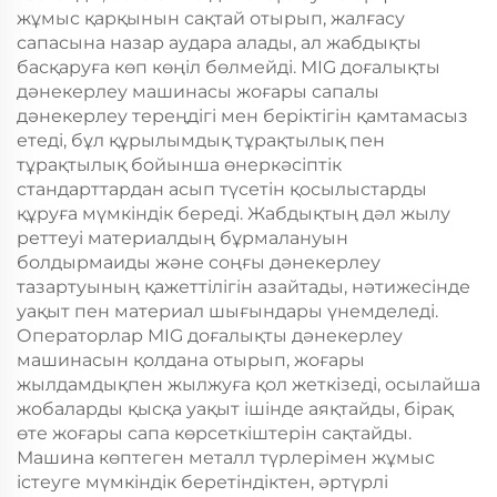
жұмыс қарқынын сақтай отырып, жалғасу
сапасына назар аудара алады, ал жабдықты
басқаруға көп көңіл бөлмейді. MIG доғалықты
дәнекерлеу машинасы жоғары сапалы
дәнекерлеу тереңдігі мен беріктігін қамтамасыз
етеді, бұл құрылымдық тұрақтылық пен
тұрақтылық бойынша өнеркәсіптік
стандарттардан асып түсетін қосылыстарды
құруға мүмкіндік береді. Жабдықтың дәл жылу
реттеуі материалдың бұрмалануын
болдырмаиды және соңғы дәнекерлеу
тазартуының қажеттілігін азайтады, нәтижесінде
уақыт пен материал шығындары үнемделеді.
Операторлар MIG доғалықты дәнекерлеу
машинасын қолдана отырып, жоғары
жылдамдықпен жылжуға қол жеткізеді, осылайша
жобаларды қысқа уақыт ішінде аяқтайды, бірақ
өте жоғары сапа көрсеткіштерін сақтайды.
Машина көптеген металл түрлерімен жұмыс
істеуге мүмкіндік беретіндіктен, әртүрлі