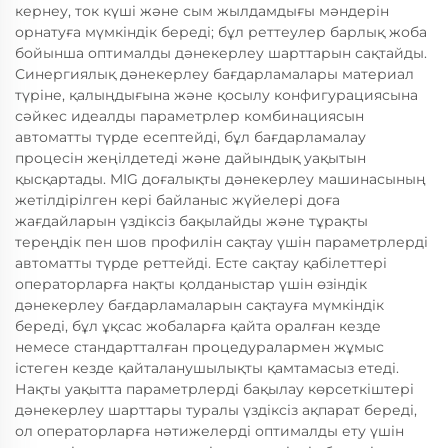
кернеу, ток күші және сым жылдамдығы мәндерін
орнатуға мүмкіндік береді; бұл реттеулер барлық жоба
бойынша оптималды дәнекерлеу шарттарын сақтайды.
Синергиялық дәнекерлеу бағдарламалары материал
түріне, қалыңдығына және қосылу конфигурациясына
сәйкес идеалды параметрлер комбинациясын
автоматты түрде есептейді, бұл бағдарламалау
процесін жеңілдетеді және дайындық уақытын
қысқартады. MIG доғалықты дәнекерлеу машинасының
жетілдірілген кері байланыс жүйелері доға
жағдайларын үздіксіз бақылайды және тұрақты
тереңдік пен шов профилін сақтау үшін параметрлерді
автоматты түрде реттейді. Есте сақтау қабілеттері
операторларға нақты қолданыстар үшін өзіндік
дәнекерлеу бағдарламаларын сақтауға мүмкіндік
береді, бұл ұқсас жобаларға қайта оралған кезде
немесе стандартталған процедуралармен жұмыс
істеген кезде қайталанушылықты қамтамасыз етеді.
Нақты уақытта параметрлерді бақылау көрсеткіштері
дәнекерлеу шарттары туралы үздіксіз ақпарат береді,
ол операторларға нәтижелерді оптималды ету үшін