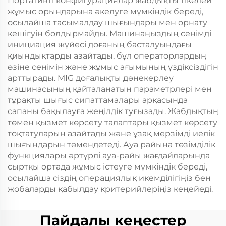
Портативті конфигурациялар жабдықты тікелей
жұмыс орындарына әкелуге мүмкіндік береді,
осылайша тасымалдау шығындары мен орнату
кешігуін болдырмайды. Машинаңыздың сенімді
инициация жүйесі доғаның басталуындағы
қиындықтарды азайтады, бұл операторлардың
өзіне сенімін және жұмыс ағымының үздіксіздігін
арттырады. MIG доғалықты дәнекерлеу
машинасының қайталанатын параметрлері мен
тұрақты шығыс сипаттамалары арқасында
сапаны бақылауға жеңілдік туғызады. Жабдықтың
төмен қызмет көрсету талаптары қызмет көрсету
тоқтатуларын азайтады және ұзақ мерзімді иелік
шығындарын төмендетеді. Ауа райына төзімділік
функциялары әртүрлі ауа-райы жағдайларында
сыртқы ортада жұмыс істеуге мүмкіндік береді,
осылайша сіздің операциялық икемділігіңіз бен
жобаларды қабылдау критерийлеріңіз кеңейеді.
Пайдалы кеңестер