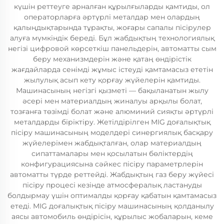
күшін реттеуге арналған құрылғыларды қамтиды, ол
операторларға әртүрлі металдар мен олардың
қалыңдықтарында тұрақты, жоғары сапалы пісірулер
алуға мүмкіндік береді. Бұл жабдықтың технологиялық
негізі цифровой көрсеткіш панельдерін, автоматты сым
беру механизмдерін және қатаң өндірістік
жағдайларда сенімді жұмыс істеуді қамтамасыз ететін
жылулық асып кету қорғау жүйелерін қамтиды.
Машинасының негізгі қызметі — бақыланатын жылу
әсері мен материалдың жиналуы арқылы болат,
тозғанға төзімді болат және алюминий сияқты әртүрлі
металдарды біріктіру. Жетілдірілген MIG доғалықтық
пісіру машинасының моделдері синергиялық басқару
жүйелерімен жабдықталған, олар материалдың
сипаттамалары мен қосылатын бөліктердің
конфигурациясына сәйкес пісіру параметрлерін
автоматты түрде реттейді. Жабдықтың газ беру жүйесі
пісіру процесі кезінде атмосфералық ластануды
болдырмау үшін оптималды қорғау қабатын қамтамасыз
етеді. MIG доғалықтық пісіру машинасының қолданылу
аясы автомобиль өндірісін, құрылыс жобаларын, кеме