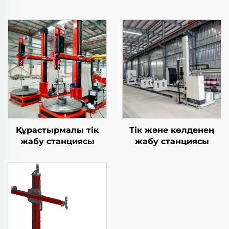
Құрастырмалы тік
Тік және көлденең
жабу станциясы
жабу станциясы