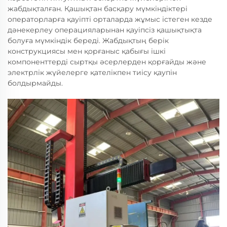
жабдықталған. Қашықтан басқару мүмкіндіктері
операторларға қауіпті орталарда жұмыс істеген кезде
дәнекерлеу операцияларынан қауіпсіз қашықтықта
болуға мүмкіндік береді. Жабдықтың берік
конструкциясы мен қорғаныс қабығы ішкі
компоненттерді сыртқы әсерлерден қорғайды және
электрлік жүйелерге қателікпен тиісу қаупін
болдырмайды.