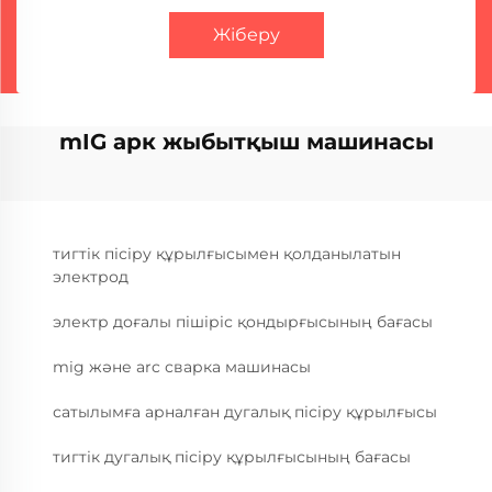
Жіберу
mIG арк жыбытқыш машинасы
тигтік пісіру құрылғысымен қолданылатын
электрод
электр доғалы пішіріс қондырғысының бағасы
mig және arc сварка машинасы
сатылымға арналған дугалық пісіру құрылғысы
тигтік дугалық пісіру құрылғысының бағасы