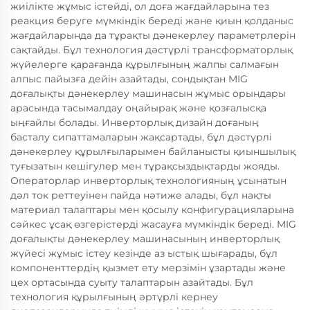
жиілікте жұмыс істейді, ол доға жағдайларына тез
реакция беруге мүмкіндік береді және қиын қолданыс
жағдайларында да тұрақты дәнекерлеу параметрлерін
сақтайды. Бұл технология дәстүрлі трансформаторлық
жүйелерге қарағанда құрылғының жалпы салмағын
алпыс пайызға дейін азайтады, сондықтан MIG
доғалықты дәнекерлеу машинасын жұмыс орындары
арасында тасымалдау оңайырақ және қозғалысқа
ыңғайлы болады. Инверторлық дизайн доғаның
басталу сипаттамаларын жақсартады, бұл дәстүрлі
дәнекерлеу құрылғыларымен байланысты қиыншылық
туғызатын кешігулер мен тұрақсыздықтарды жояды.
Операторлар инверторлық технологияның ұсынатын
дәл ток реттеуінен пайда нәтиже алады, бұл нақты
материал талаптары мен қосылу конфигурацияларына
сәйкес ұсақ өзгерістерді жасауға мүмкіндік береді. MIG
доғалықты дәнекерлеу машинасының инверторлық
жүйесі жұмыс істеу кезінде аз ыстық шығарады, бұл
компоненттердің қызмет ету мерзімін ұзартады және
цех ортасында суыту талаптарын азайтады. Бұл
технология құрылғының әртүрлі кернеу