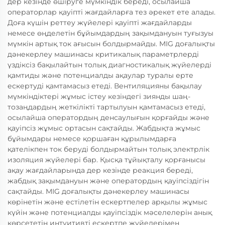
дер кезінде өшіруге мүмкіндік береді, осылайша
операторлар қауіпті жағдайларға тез әрекет ете алады.
Доға күшін реттеу жүйелері қауіпті жағдайларды
немесе өңделетін бұйымдардың зақымдануын туғызуы
мүмкін артық ток ағысын болдырмайды. MIG доғалықты
дәнекерлеу машинасы критикалық параметрлерді
үздіксіз бақылайтын толық диагностикалық жүйелерді
қамтиды және потенциалды ақаулар туралы ерте
ескертуді қамтамасыз етеді. Вентиляцияны бақылау
мүмкіндіктері жұмыс істеу кезіндегі зиянды шаң-
тозаңдардың жеткілікті тартылуын қамтамасыз етеді,
осылайша оператордың денсаулығын қорғайды және
қауіпсіз жұмыс ортасын сақтайды. Жабдықта жұмыс
бұйымдары немесе қоршаған құрылымдарға
қателікпен ток беруді болдырмайтын толық электрлік
изоляция жүйелері бар. Қысқа тұйықталу қорғанысы
ақау жағдайларында дер кезінде реакция береді,
жабдық зақымдануын және оператордың қауіпсіздігін
сақтайды. MIG доғалықты дәнекерлеу машинасы
көрінетін және естілетін ескертпелер арқылы жұмыс
күйін және потенциалды қауіпсіздік мәселелерін анық
көрсететін интуитивті ескертпе жүйелерімен