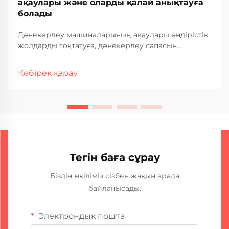
ақаулары және оларды қалай анықтауға
болады
Дәнекерлеу машиналарының ақаулары өндірістік
жолдарды тоқтатуға, дәнекерлеу сапасын
нашарлатуға және өнеркәсіптік операцияларда
қымбатқа түсетін тоқтап қалуға әкелуі мүмкін. Жиі
Көбірек қарау
кездесетін ақаулар мен олардың ақаулықтарын
анықтау әдістерін түсіну — тұрақты дәнекерлеу
өнімділігін қамтамасыз ету үшін өте маңызды...
Тегін баға сұрау
Біздің өкіліміз сізбен жақын арада
байланысады.
Электрондық пошта