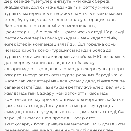
дер кезінде түзетулер енгізуге мүмкіндік береді.
Жабдықтың дәл сым жылдамдығын реттеу жүйесі
тұрақты материалдың түсу жылдамдығын қамтамасыз
етеді, бұл ұзақ мерзімді дәнекерлеу операциялары
барысында шов өлшемі мен механикалық
қасиеттерінің біркелкілігін қамтамасыз етеді. Кернеуді
реттеу жүйелері кабель ұзындығы мен кедергісінің
өзгерістерін компенсациялайды, бұл горелка орны
немесе кабель конфигурациясы қандай болса да
тұрақты доға сипаттамаларын сақтайды. MIG доғалықты
дәнекерлеу машинасы адаптивті басқару
алгоритмдерін қолданады, олар дәнекерлеу шарттары
өзгерген кезде автоматты түрде реакция береді және
материал қасиеттері немесе қосылу дәлдігі өзгерсе де
сапаны сақтайды. Газ ағысын реттеу жүйелері дәл ағыс
жылдамдығын басқару мен автоматты қысымды
компенсациялау арқылы оптималды қорғаныс қабатын
қамтамасыз етеді. Доға ұзындығын реттеу тұрақты
сымдың шығып тұру қашықтығын қамтамасыз етеді, бұл
тереңдік немесе шов профилін әсер ететін
ауытқуларды болдырмауға көмектеседі. MIG доғалықты
дәнекерлеу машинасының импульсті дәнекерлеу