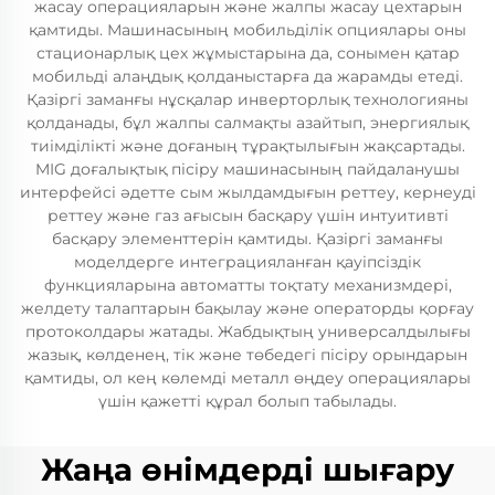
жасау операцияларын және жалпы жасау цехтарын
қамтиды. Машинасының мобильділік опциялары оны
стационарлық цех жұмыстарына да, сонымен қатар
мобильді алаңдық қолданыстарға да жарамды етеді.
Қазіргі заманғы нұсқалар инверторлық технологияны
қолданады, бұл жалпы салмақты азайтып, энергиялық
тиімділікті және доғаның тұрақтылығын жақсартады.
MIG доғалықтық пісіру машинасының пайдаланушы
интерфейсі әдетте сым жылдамдығын реттеу, кернеуді
реттеу және газ ағысын басқару үшін интуитивті
басқару элементтерін қамтиды. Қазіргі заманғы
моделдерге интеграцияланған қауіпсіздік
функцияларына автоматты тоқтату механизмдері,
желдету талаптарын бақылау және операторды қорғау
протоколдары жатады. Жабдықтың универсалдылығы
жазық, көлденең, тік және төбедегі пісіру орындарын
қамтиды, ол кең көлемді металл өңдеу операциялары
үшін қажетті құрал болып табылады.
Жаңа өнімдерді шығару