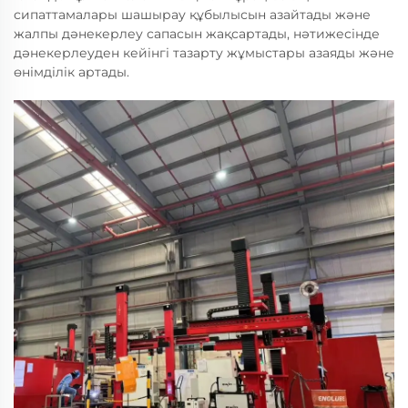
сипаттамалары шашырау құбылысын азайтады және
жалпы дәнекерлеу сапасын жақсартады, нәтижесінде
дәнекерлеуден кейінгі тазарту жұмыстары азаяды және
өнімділік артады.