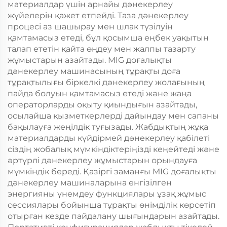
материалдар үшін арнайы дәнекерлеу
жүйелерін қажет етпейді. Таза дәнекерлеу
процесі аз шашырау мен шлак түзілуін
қамтамасыз етеді, бұл қосымша еңбек уақытын
талап ететін қайта өңдеу мен жалпы тазарту
жұмыстарын азайтады. MIG доғалықты
дәнекерлеу машинасының тұрақты доға
тұрақтылығы біркелкі дәнекерлеу жолағының
пайда болуын қамтамасыз етеді және жаңа
операторларды оқыту қиындығын азайтады,
осылайша қызметкерлерді дайындау мен сапаны
бақылауға жеңілдік туғызады. Жабдықтың жұқа
материалдарды күйдірмей дәнекерлеу қабілеті
сіздің жобалық мүмкіндіктеріңізді кеңейтеді және
әртүрлі дәнекерлеу жұмыстарын орындауға
мүмкіндік береді. Қазіргі заманғы MIG доғалықты
дәнекерлеу машиналарына енгізілген
энергияны үнемдеу функциялары ұзақ жұмыс
сессиялары бойынша тұрақты өнімділік көрсетіп
отырған кезде пайдалану шығындарын азайтады.