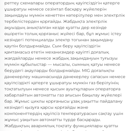
реттеу схемалары оператордың қауіпсіздігін қатерге
ұшыратуы немесе сезімтал басқару жүйелерін
зақымдауы мүмкін кенеттен көтерілулер мен электрлік
тербелістерден қорғайды. Жабдықта электрлік
ақуыздың анықталған кезде қуатты дер кезінде
өшіретін толық қорғаныс жүйесі бар, бұл жұмыс істеу
кезіндегі потенциалды электр тогынан зақымдану
қаупін болдырмайды. Сым беру қауіпсіздігін
қамтамасыз ететін механизмдер қауіпті доғалық
жағдайларды немесе жабдық зақымдануын туғызуы
мүмкін құбылыстар — мысалы, сымның қатуы немесе
берудегі ақауларды болдырмайды. MIG доғалықты
дәнекерлеу машинасында дәнекерлеу сапасын немесе
қауіпсіздікті қатерге ұшыратуы мүмкін газ берілуінің
тоқтатылуын немесе қысым ауытқуларын операторға
хабарлайтын автоматты газ ағысын бақылау жүйелері
бар. Жұмыс циклы қорғанысы ұзақ уақытты пайдалану
кезіндегі қызуға қарсы қорғайды және
компоненттердің қауіпсіз температурасын сақтау үшін
жұмыс уақытын автоматты түрде басқарады.
Жабдықтың авариялық тоқтату функциялары қуатты