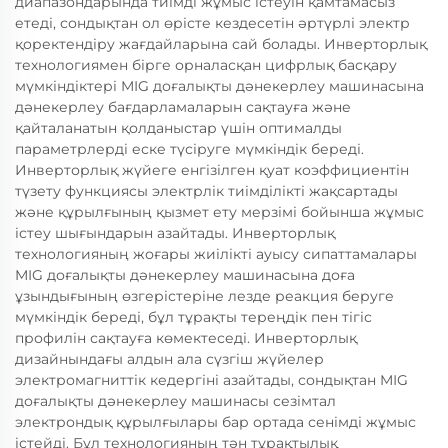
диапазондарында тиімді жұмыс істеуін қамтамасыз
етеді, сондықтан ол өрісте кездесетін әртүрлі электр
қоректендіру жағдайларына сай болады. Инверторлық
технологиямен бірге орналасқан цифрлық басқару
мүмкіндіктері MIG доғалықты дәнекерлеу машинасына
дәнекерлеу бағдарламаларын сақтауға және
қайталанатын қолданыстар үшін оптималды
параметрлерді еске түсіруге мүмкіндік береді.
Инверторлық жүйеге енгізілген қуат коэффициентін
түзету функциясы электрлік тиімділікті жақсартады
және құрылғының қызмет ету мерзімі бойынша жұмыс
істеу шығындарын азайтады. Инверторлық
технологияның жоғары жиілікті ауысу сипаттамалары
MIG доғалықты дәнекерлеу машинасына доға
ұзындығының өзгерістеріне лезде реакция беруге
мүмкіндік береді, бұл тұрақты тереңдік пен тігіс
профилін сақтауға көмектеседі. Инверторлық
дизайнындағы алдын ала сүзгіш жүйелер
электромагниттік кедергіні азайтады, сондықтан MIG
доғалықты дәнекерлеу машинасы сезімтал
электрондық құрылғылары бар ортада сенімді жұмыс
істейді. Бұл технологияның тән тұрақтылық