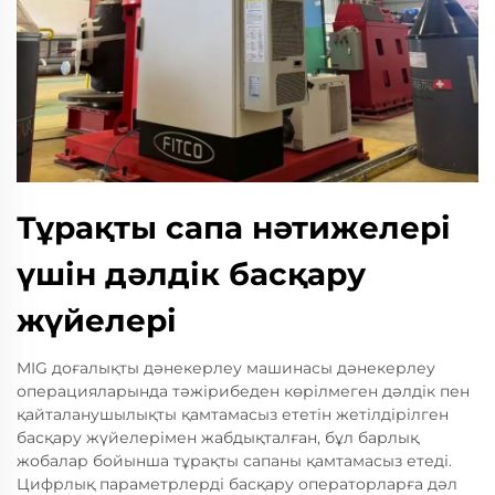
Тұрақты сапа нәтижелері
үшін дәлдік басқару
жүйелері
MIG доғалықты дәнекерлеу машинасы дәнекерлеу
операцияларында тәжірибеден көрілмеген дәлдік пен
қайталанушылықты қамтамасыз ететін жетілдірілген
басқару жүйелерімен жабдықталған, бұл барлық
жобалар бойынша тұрақты сапаны қамтамасыз етеді.
Цифрлық параметрлерді басқару операторларға дәл