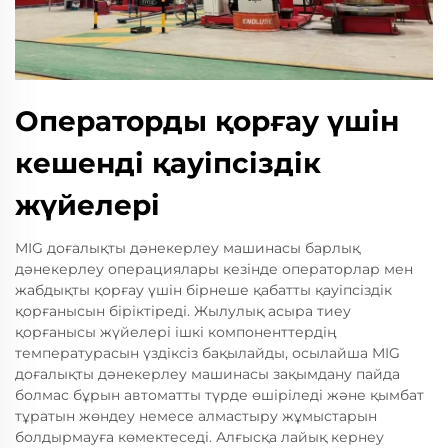
Операторды қорғау үшін
кешенді қауіпсіздік
жүйелері
MIG доғалықты дәнекерлеу машинасы барлық
дәнекерлеу операциялары кезінде операторлар мен
жабдықты қорғау үшін бірнеше қабатты қауіпсіздік
қорғанысын біріктіреді. Жылулық асыра тиеу
қорғанысы жүйелері ішкі компоненттердің
температурасын үздіксіз бақылайды, осылайша MIG
доғалықты дәнекерлеу машинасы зақымдану пайда
болмас бұрын автоматты түрде өшіріледі және қымбат
тұратын жөндеу немесе алмастыру жұмыстарын
болдырмауға көмектеседі. Алғысқа лайық кернеу