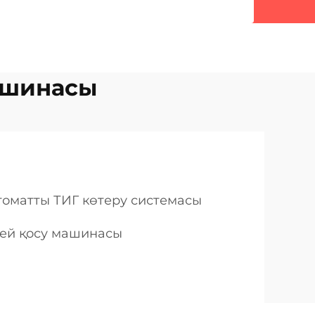
машинасы
томатты ТИГ көтеру системасы
лей қосу машинасы