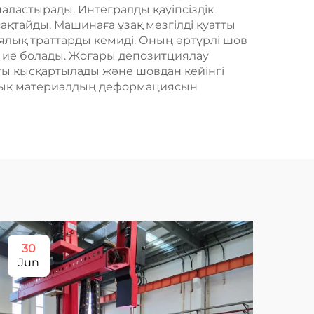
ластырады. Интегралды қауіпсіздік
сақтайды. Машинаға ұзақ мезгілді қуатты
ялық траттарды кемиді. Оның әртүрлі шов
е ие болады. Жоғары депозитциялау
ты қысқартылады және шовдан кейінгі
алық материалдың деформациясын
30
2
Jun
Ju