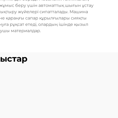
із жұмыс беру үшін автоматтық шығын ұстау
суықтыру жүйелері сипатталады. Машина
әне қараңғы сапар құрылғылары сияқты
ға рұқсат етеді, олардың ішінде қызыл
рушы материалдар.
ныстар