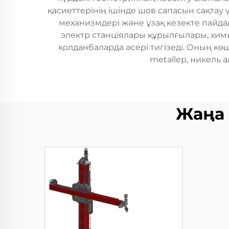
қасиеттерінің ішінде шов сапасын сақтау 
механизмдері және ұзақ кезекте пайда
электр станціялары құрылғылары, хим
қолданбаларда әсері тигізеді. Оның к
metallер, никель
Жаңа 