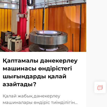
Тү
жө
қы
Қаптамалы дәнекерлеу
шы
машинасы өндірістегі
ал
шығындарды қалай
азайтады?
Инн
шеш
Қалай жабық дәнекерлеу
өні
Тағы
машиналары өндіріс тиімділігін
тал