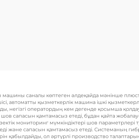
ы машины саналы көптеген әлдеқайда мәнінше плюс
шісі, автоматты қызметкерлік машина ішкі қызметкер
ады, негізгі оператордың кем дегенде қосымша қолда
 шов сапасын қамтамасыз етеді, бұдан қайта жобалау
ектік мониторинг мүмкіндіктері шов параметрлері ту
теді және сапасын қамтамасыз етеді. Системаның гиб
н қабылдайды, ол әртүрлі производство талаптарына