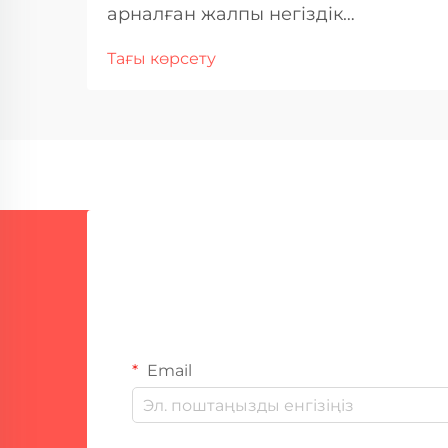
арналған жалпы негіздік
материалдар Көміртекті болат пен
Тағы көрсету
аз қорытпалы болат Көміртекті
болат көптеген секторларда
қалпақпен дәнекерлеу
жұмыстарына арналған негіздік
материал ретінде таңдалып
алынуда. Неге? Ол басқалардан
арзан және жақсы жұмыс істейді...
Email