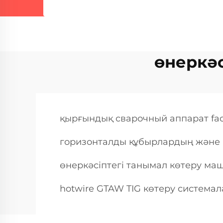
өнеркәс
қырғындық сварочный аппарат fac
горизонталды құбырлардың және в
өнеркәсіптегі танымал көтеру ма
hotwire GTAW TIG көтеру система