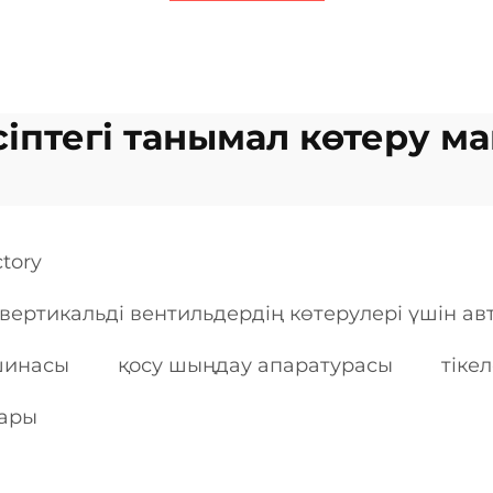
іптегі танымал көтеру 
tory
ертикальді вентильдердің көтерулері үшін ав
шинасы
қосу шыңдау апаратурасы
тіке
лары