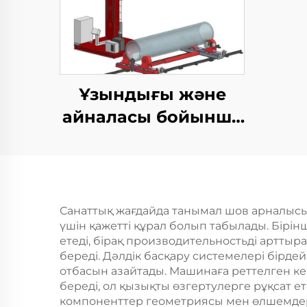
Ұзындығы және
айналасы бойынша
дәнекерлеу TIG
жабдығы
Санаттық жағдайда танымал шов арналыс
үшін қажетті құрал болып табылады. Бірін
етеді, бірақ производительностьді арттыр
береді. Дәлдік басқару системелері бірдей
отбасын азайтады. Машинаға реттелген кез
береді, ол қызықты өзгертулерге рұқсат е
компоненттер геометриясы мен өлшемдері