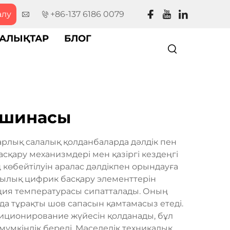
алу
+86-137 6186 0079
АЛЫҚТАР
БЛОГ
машинасы
арлық салалық қолданбаларда дәлдік пен
қару механизмдері мен қазіргі кездеңгі
 көбейтілуін аралас дәлдікпен орындауға
лғылық цифрик басқару элементтерін
ция температурасы сипатталады. Оның
да тұрақты шов сапасын қамтамасыз етеді.
зиционирование жүйесін қолданады, бұл
үмкіндік береді. Мәселелік техникалық