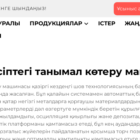
Ұсыныс 
МЕНГЕ ШЫНДАҢЫЗ!
ТУРАЛЫ
ПРОДУКЦИЯЛАР
ІСТЕР
ЖАҢ
Ы
іптегі танымал көтеру 
 машинасы қазіргі кездеңгі шов технологиясының б
а жасалған. Бұл қалайын системамен автоматтық бас
н қатар негізгі металдарға қорғаушы материалдардың
араметрлерді дәл өзгертуге мүмкіндік беретін құры
у жылдамдығы, осцилляция қиырлығы және депозита
к платформаны қамтамасыз етеді, бұл кең аудандар
қозғалыс жүйелерін пайдаланатын қосымша торч по
рын және оптималды қамтидықты қамтамасыз етуге м