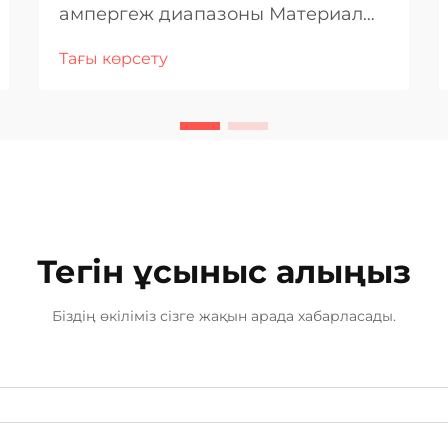
ампергеж диапазоны Материал
қалыңдығы үшін ампергежді
Тағы көрсету
түсіну Әр түрлі материал
қалыңдығын дәнекерлеу кезінде
ампергеж нақты жақсы жұмыс
істеуде маңызды рөл атқарады.
Көбірек амперлер көбірек
жылуды м...
Тегін ұсыныс алыңыз
Біздің өкіліміз сізге жақын арада хабарласады.