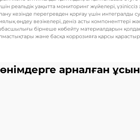
үшін реальдік уақытта мониторинг жүйелері, үзілісс
лану кезінде перегревден қорғау үшін интегралды 
иялық өңдеу везікелері, деніз асты компоненттері ж
өшбасшылығы бірнеше көбейту материалдарын қолдану
 алмастықтары және басқа коррозияға қарсы қарасты
өнімдерге арналған ұсы