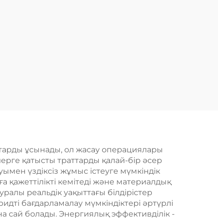
тарды ұсынады, ол жасау операциялары
лерге қатысты траттарды қалай-бір әсер
уымен үздіксіз жұмыс істеуге мүмкіндік
ға қажеттілікті кемітеді және материалдық
ралы реальдік уақыттағы білдірістер
ридті бағдарламалау мүмкіндіктері әртүрлі
 сай болады. Энергиялық эффективділік -