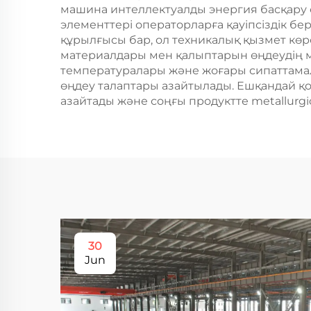
машина интеллектуалды энергия басқару 
элементтері операторларға қауіпсіздік бе
құрылғысы бар, ол техникалық қызмет көр
материалдары мен қалыптарын өңдеудің м
температуралары және жоғары сипаттамалы
өңдеу талаптары азайтылады. Ешқандай қ
азайтады және соңғы продуктте metallurg
30
Jun