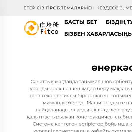
ЕГЕР СІЗ ПРОБЛЕМАЛАРМЕН КЕЗДЕССІЗ, 
БАСТЫ БЕТ
БІЗДІҢ 
БІЗБЕН ХАБАРЛАСЫҢ
өнеркәс
Санаттық жағдайда танымал шов көбейту
ұранды ерекше шешімдер беру мақсатынд
шов технологиясы біріктірілген, соныме
мүмкіндік береді. Машина әдетте п
пайдаланады, олардың ішінде жол ал
қалыптастырылған конструкциясы стабилті
Система көптеген өстірістер бойынша 
күрделі геометриялық көбейту схемала