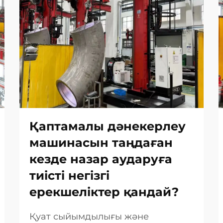
Қаптамалы дәнекерлеу
машинасын таңдаған
кезде назар аударуға
тиісті негізгі
ерекшеліктер қандай?
Қуат сыйымдылығы және