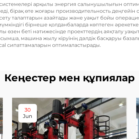
системелері арқылы энергия салынушылығын оптима
реді, бірақ өте жоғары производительность деңгейін 
сету талаптарын азайтады және уақыт бойы операци
үмкіндігі бірнеше қолданбаларда көптеген әрекетк
 өзен беті нәтижесінде проекттердің аяқталу уақы
осымша, машина жылу кіруінің дәлдік басқаруы баз
ical сипаттамаларын оптималастырады.
Кеңестер мен құпиялар
30
Jun