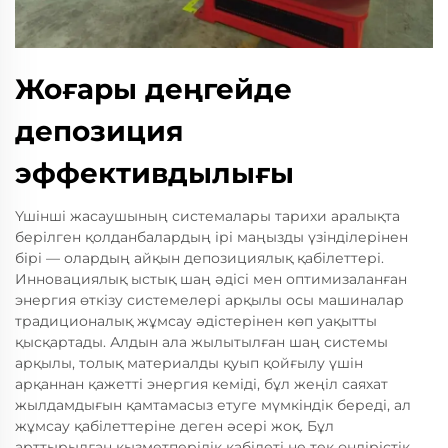
Жоғары деңгейде
депозиция
эффективдылығы
Үшінші жасаушының системалары тарихи аралықта
берілген қолданбалардың ірі маңызды үзінділерінен
бірі — олардың айқын депозициялық қабілеттері.
Инновациялық ыстық шаң әдісі мен оптимизаланған
энергия өткізу системелері арқылы осы машиналар
традиционалық жұмсау әдістерінен көп уақытты
қысқартады. Алдын ала жылытылған шаң системы
арқылы, толық материалды қуып қойғылу үшін
арқаннан қажетті энергия кеміді, бұл жеңіл саяхат
жылдамдығын қамтамасыз етуге мүмкіндік береді, ал
жұмсау қабілеттеріне деген әсері жоқ. Бұл
арттырылған қызметперілік қабілеті не тек өндірістік