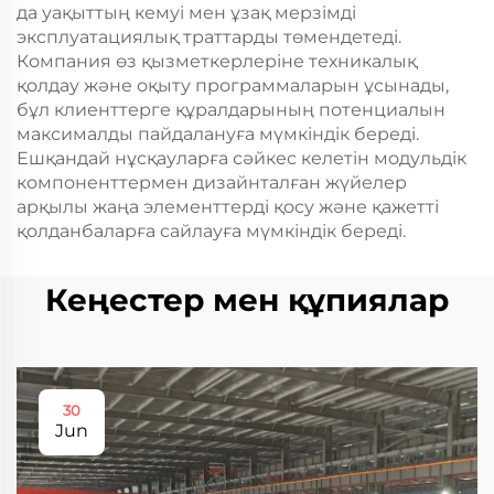
да уақыттың кемуі мен ұзақ мерзімді
эксплуатациялық траттарды төмендетеді.
Компания өз қызметкерлеріне техникалық
қолдау және оқыту программаларын ұсынады,
бұл клиенттерге құралдарының потенциалын
максималды пайдалануға мүмкіндік береді.
Ешқандай нұсқауларға сәйкес келетін модульдік
компоненттермен дизайнталған жүйелер
арқылы жаңа элементтерді қосу және қажетті
қолданбаларға сайлауға мүмкіндік береді.
Кеңестер мен құпиялар
30
Jun