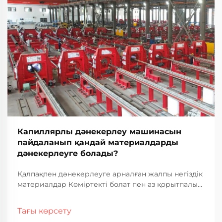
Капиллярлы дәнекерлеу машинасын
пайдаланып қандай материалдарды
дәнекерлеуге болады?
Қалпақпен дәнекерлеуге арналған жалпы негіздік
материалдар Көміртекті болат пен аз қорытпалы
болат Көміртекті болат көптеген секторларда
қалпақпен дәнекерлеу жұмыстарына арналған
Тағы көрсету
негіздік материал ретінде таңдалып алынуда.