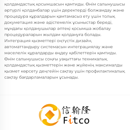
қолдамдастық қосымшасын қамтиды. Өнім салынушысы
әртүрлі қолданбалар үшін деректерді болжамдау және
процедура құралдарын қамтамасыз ету үшін толық
докуметация және әдістемелік ұсыныстар береді,
мұндағы қолданушылар әптеқі қосымша жобалау
процедураларын жылдам қолдануға болады.
Интеграция қызметтері оңтүстік дизайн,
автоматтандыру системасын интеграциялау және
мәселелік құралдарды өңдеу қабілеттерін қамтиды.
Өнім салынушысы соңғы уақыттағы техникалық
қолдамдастық қызметтерін және жүйенің максималды
қызмет көрсету деңгейін сақтау үшін профилактикалық
сақтау бағдарламаларын ұсынады.