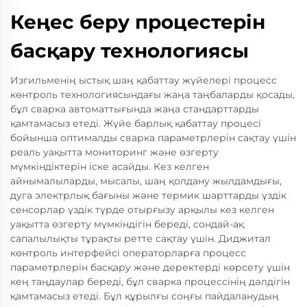
Кеңес беру процестерін
басқару технологиясы
Изгильменің ыстық шаң қабаттау жүйелері процесс
көнтроль технологиясындағы жаңа таңбаларды қосады,
бұл сварка автоматтығында жаңа стандарттарды
қамтамасыз етеді. Жүйе барлық қабаттау процесі
бойынша оптималды сварка параметрлерін сақтау үшін
реаль уақытта мониторинг және өзгерту
мүмкіндіктерін іске асайды. Кез келген
айнымалыларды, мысалы, шаң қолдану жылдамдығы,
дуга электрлық бағыны және термик шарттарды үздік
сенсорлар үздік түрде отырғызу арқылы кез келген
уақытта өзгерту мүмкіндігін береді, сондай-ақ
сапалылықты тұрақты ретте сақтау үшін. Диджитал
көнтроль интерфейсі операторларға процесс
параметрлерін басқару және деректерді көрсету үшін
кең таңдаулар береді, бұл сварка процессінің дәлдігін
қамтамасыз етеді. Бұл құрылғы соңғы пайдаланудың