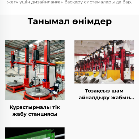
жету үшін дизайнланған басқару системалары да бар.
Танымал өнімдер
Тозақсыз шам
айналдыру жабын
станциясы
Құрастырмалы тік
жабу станциясы