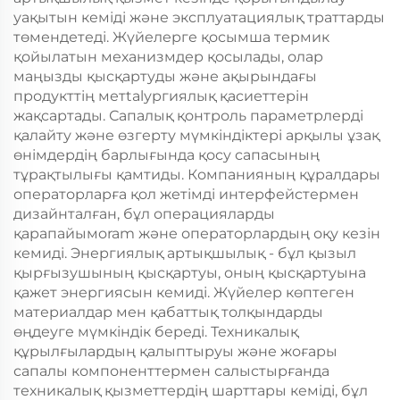
уақытын кеміді және эксплуатациялық траттарды
төмендетеді. Жүйелерге қосымша термик
қойылатын механизмдер қосылады, олар
маңызды қысқартуды және ақырындағы
продукттің метtalургиялық қасиеттерін
жақсартады. Сапалық қонтроль параметрлерді
қалайту және өзгерту мүмкіндіктері арқылы ұзақ
өнімдердің барлығында қосу сапасының
тұрақтылығы қамтиды. Компанияның құралдары
операторларға қол жетімді интерфейстермен
дизайнталған, бұл операцияларды
қарапайымoram және операторлардың оқу кезін
кемиді. Энергиялық артықшылық - бұл қызыл
қырғызушының қысқартуы, оның қысқартуына
қажет энергиясын кемиді. Жүйелер көптеген
материалдар мен қабаттық толқындарды
өңдеуге мүмкіндік береді. Техникалық
құрылғылардың қалыптыруы және жоғары
сапалы компоненттермен салыстырғанда
техникалық қызметтердің шарттары кеміді, бұл