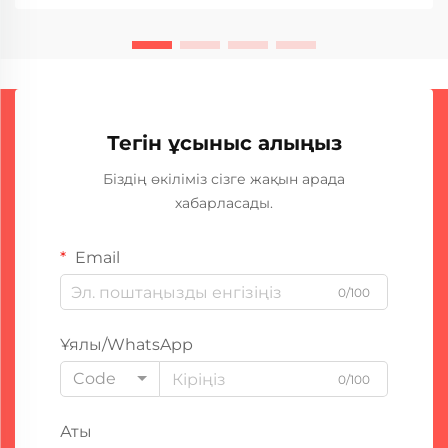
Неге? Ол басқалардан арзан және жақсы жұмыс
істейді...
Тегін ұсыныс алыңыз
Біздің өкіліміз сізге жақын арада
хабарласады.
Email
0/100
Ұялы/WhatsApp
Code
0/100
Аты