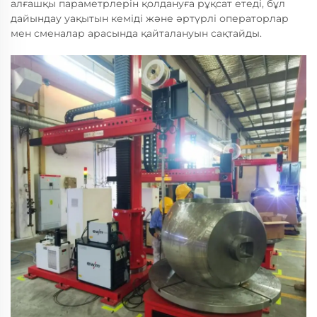
алғашқы параметрлерін қолдануға рұқсат етеді, бұл
дайындау уақытын кеміді және әртүрлі операторлар
мен сменалар арасында қайталануын сақтайды.