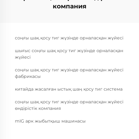
компания
соңғы шақ қосу тиг жүзінде орналасқан жүйесі
шығыс соңғы шақ қосу тиг жүзінде орналасқан
жүйесі
соңғы шақ қосу тиг жүзінде орналасқан жүйесі
фабрикасы
китайда жасалған ыстық шаң қосу тиг система
соңғы шақ қосу тиг жүзінде орналасқан жүйесі
өндірістік компания
mIG арк жыбытқыш машинасы