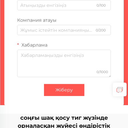
0/100
Компания атауы
0/200
Хабарлама
0/1000
Жіберу
соңғы шақ қосу тиг жүзінде
орналасқан жүйесі өндірістік