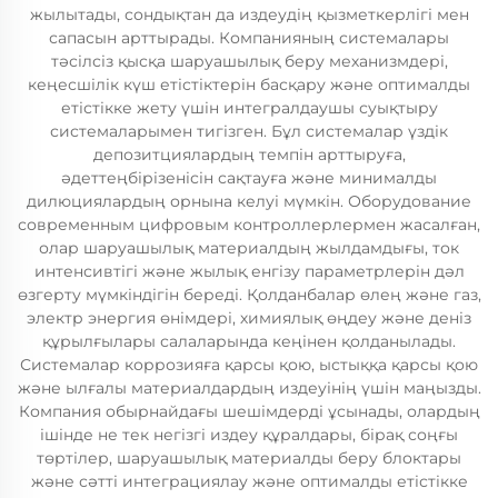
жылытады, сондықтан да издеудің қызметкерлігі мен
сапасын арттырады. Компанияның системалары
тәсілсіз қысқа шаруашылық беру механизмдері,
кеңесшілік күш етістіктерін басқару және оптималды
етістікке жету үшін интегралдаушы суықтыру
системаларымен тигізген. Бұл системалар үздік
депозитциялардың темпін арттыруға,
әдеттеңбірізенісін сақтауға және минималды
дилюциялардың орнына келуі мүмкін. Оборудование
современным цифровым контроллерлермен жасалған,
олар шаруашылық материалдың жылдамдығы, ток
интенсивтігі және жылық енгізу параметрлерін дәл
өзгерту мүмкіндігін береді. Қолданбалар өлең және газ,
электр энергия өнімдері, химиялық өңдеу және деніз
құрылғылары салаларында кеңінен қолданылады.
Системалар коррозияға қарсы қою, ыстыққа қарсы қою
және ылғалы материалдардың издеуінің үшін маңызды.
Компания обырнайдағы шешімдерді ұсынады, олардың
ішінде не тек негізгі издеу құралдары, бірақ соңғы
төртілер, шаруашылық материалды беру блоктары
және сәтті интеграциялау және оптималды етістікке