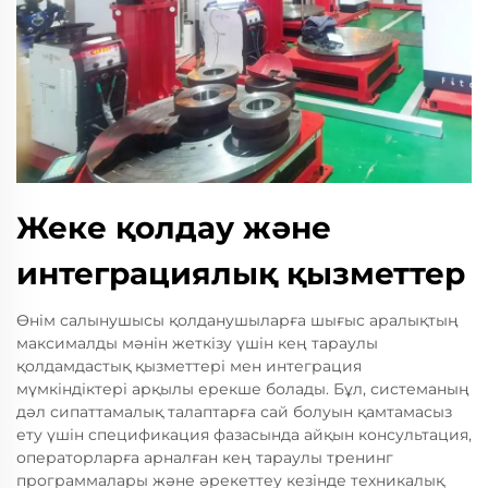
Жеке қолдау және
интеграциялық қызметтер
Өнім салынушысы қолданушыларға шығыс аралықтың
максималды мәнін жеткізу үшін кең тараулы
қолдамдастық қызметтері мен интеграция
мүмкіндіктері арқылы ерекше болады. Бұл, системаның
дәл сипаттамалық талаптарға сай болуын қамтамасыз
ету үшін спецификация фазасында айқын консультация,
операторларға арналған кең тараулы тренинг
программалары және әрекеттеу кезінде техникалық