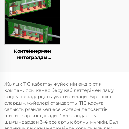
Контейнермен
интегралды
қозғалыспазdyк
көбейту станциясы
Жылық TIG қабаттау жүйесінің өндірістік
компаниясы кеңес беру қабілеттерімен даму
соңғы тәсілдерден ауыстырылады. Біріншісі,
олардың жүйелері стандартты TIG қосуға
салыстырғанда көп есе жоғары депозиттік
шығындар қолданады, бұл стандартты
шығындардан 3-4 есе артық болуы мүмкін. Бұл
артықшылық қызмет кезінде қорытындылау