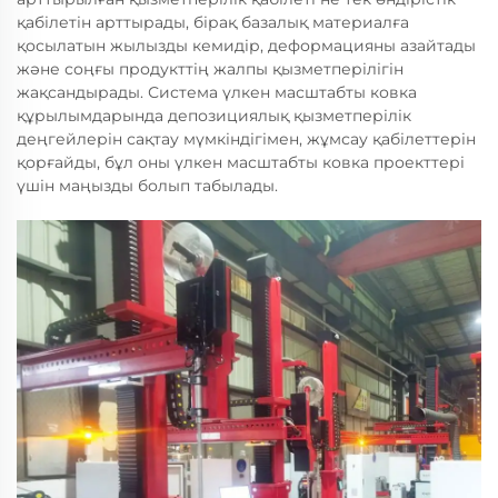
қабілетін арттырады, бірақ базалық материалға
қосылатын жылызды кемидір, деформацияны азайтады
және соңғы продукттің жалпы қызметперілігін
жақсандырады. Система үлкен масштабты ковка
құрылымдарында депозициялық қызметперілік
деңгейлерін сақтау мүмкіндігімен, жұмсау қабілеттерін
қорғайды, бұл оны үлкен масштабты ковка проекттері
үшін маңызды болып табылады.