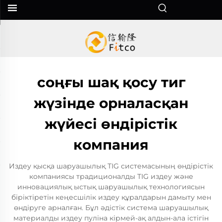
соңғы шақ қосу тиг
жүзінде орналасқан
жүйесі өндірістік
компания
Издеу қысқа шаруашылық TIG системасының өндірістік
компаниясы традиционалды TIG издеу және
инновациялық ыстық шаруашылық технологиясын
біріктіретін кеңесшілік издеу құралдарын дамыту мен
өндіруге арналған. Бұл әдістік система шаруашылық
материалды издеу пуліна кірмей-ақ алдын-ала істігін