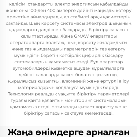
келісімі стандартты электр энергиясын қабылдайды
және оны 100-ден 400 амперге дейінгі маңызды көтеру
әрекетіне айналдырады, ал стабилті арқы қасиеттерін
сақтайды. Шың көрсету системасы электрод шыңының
қадамдарын дәлдікпен басқарады, біріктіру сапасын
қалыптастырады. Жаңа GMAW әпараттары
операторларға вольтаж, шың көрсету жылдамдығы
және газ жылдамдығы параметрлерін тез өзгерту
мүмкіндігін беретін көпбірлік цифирлік басқару
системаларын қамтамасыз етеді. Бұл әпараттар
аутомобилдерді қызметке ашудан құрылғыларға
дейінгі салаларда қажет болатын қызылтқы,
қырылғысыз қызылтқы, алюминий және әртүрлі alloy
материалдарын қолдануға мүмкіндік береді.
Технология реальдық уақытта біріктіру параметрлері
туралы қайта қалайтын мониторинг системаларын
қамтамасыз етеді, оптималды қызмет көрсету және
біріктіру сапасын сақтауға көмектеседі.
Жаңа өнімдерге арналған