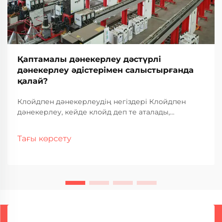
Қаптамалы дәнекерлеу дәстүрлі
дәнекерлеу әдістерімен салыстырғанда
қалай?
Клойдпен дәнекерлеудің негіздері Клойдпен
дәнекерлеу, кейде клойд деп те аталады,
негізінен басқа материалдың үстінде коррозияға
төзімді металл қабатты қолдану арқылы әр түрлі
Тағы көрсету
металдарды біріктіруді қамтиды. Те...