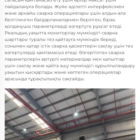
сапасын қамтамасыз ету үшін әрбір максат үшін
пайдалануға болады. Жүйе әділетті интерфейсімен
және арнайы сварка операциялары үшін алдын-ала
белгіленген бағдарламалармен берілген, бірақ
қолданушы параметрлерді өзгертуге рұқсат етеді.
Реальдық уақытта мониторлау мүмкіндігі сварка
шарттары туралы тез қайтауға мүмкіндік береді,
сонымен қатар істік сварка қасиеттерін сақтау үшін тез
өзгертулерді қамтамасыз етеді. Өзгертілген сварка
параметрлерін әртүрлі материалдар мен қалыптар
үшін сақтау және қайта ашу мүмкіндігі құрылғыландыру
уақытын қысқартады және көптеген операциялар
арасында тұрақтылықты сақтайды.