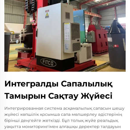
Интегралды Сапалылық
Тамырын Сақтау Жүйесі
Интегрированная система асқамалылық сапасын шешу
жүйесі көпшілік қосымша сапа мөлшерлеу әдістерінің
бірінші деңгейге жеткізді. Бұл толық жүйе реальдық
уақытта мониторингімен алғашқы деректер талдауын