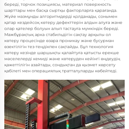
береді, торчок позициясы, материал поверхность
шарттары мен басқа сыртқы факторларға қарағанда.
Жүйе мазмұнды алгоритмдерді қолданады, сонымен
қатар кездейсоқ көтеру дефекттерін алдын алуға және
олар қателер болуын алып тастауға мүмкіндік береді.
Мажбұрақтық арка стабильдігін сақтау арқылы ол
көтеру процесінде өзара проникау және бусурман
өзектілігін тез-теңдікпен сақтайды. Бұл технология
көтеру кезінде шаршықты қалайтуға қатысты ерекше
мәселелерді кемиді және көтеруден кейінгі өңдеудің
қажеттілігін азайтады, сондықтан да қызмет көрсету
қабілеті мен операциялық тратталуларды көбейтеді.