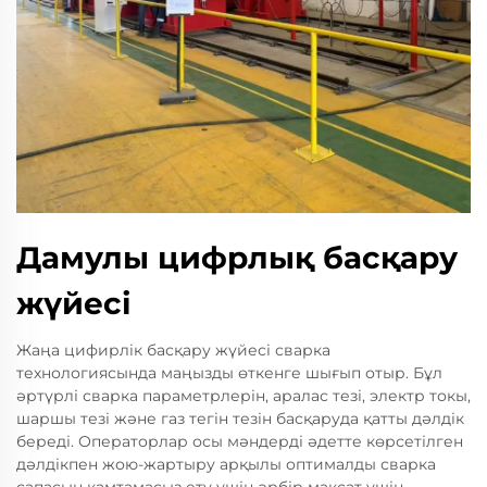
Дамулы цифрлық басқару
жүйесі
Жаңа цифирлік басқару жүйесі сварка
технологиясында маңызды өткенге шығып отыр. Бұл
әртүрлі сварка параметрлерін, аралас тезі, электр токы,
шаршы тезі және газ тегін тезін басқаруда қатты дәлдік
береді. Операторлар осы мәндерді әдетте көрсетілген
дәлдікпен жою-жартыру арқылы оптималды сварка