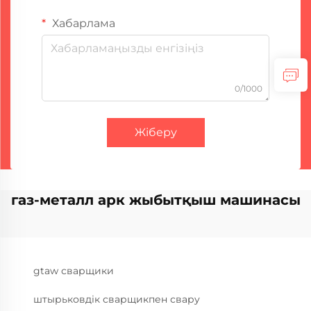
Хабарлама
0/1000
Жіберу
газ-металл арк жыбытқыш машинасы
gtaw сварщики
штырьковдік сварщикпен свару