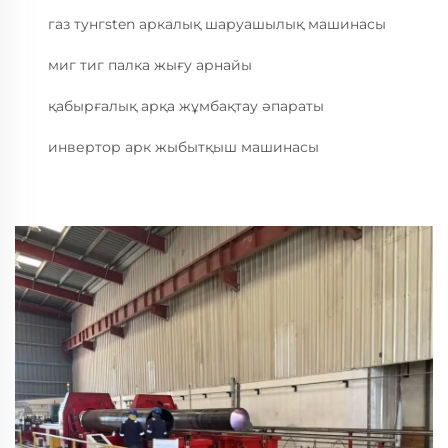
газ тунгsten аркалық шаруашылық машинасы
миг тиг палка жығу арнайы
қабырғалық арқа жұмбақтау әпараты
инвертор арк жыбытқыш машинасы