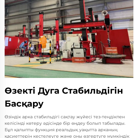
Өзекті Дуга Стабильдігін
Басқару
Өзіндік арка стабильдігі сақтау жүйесі тез-теңдікпен
келісімді көтеру әдісінде бір өңдеу болып табылады.
Бұл қалыпты функция реальдық уақытта арканың
қасиеттерін кестелеуге және оны өзгертуге мүмкіндік