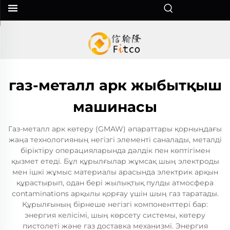
газ-металл арк жыбытқыш
машинасы
Газ-металл арк көтеру (GMAW) әпараттары қорныңдағы
жаңа технологияның негізгі элементі саналады, металді
біріктіру операцияларында дәлдік пен көптігімен
қызмет етеді. Бұл құрылғылар жұмсақ шың электроды
мен ішкі жұмыс материалы арасында электрик арқын
құрастырып, одан бері жылықтық пулды атмосфера
contaminations арқылы қорғау үшін шың газ таратады.
Құрылғының бірнеше негізгі компоненттері бар:
энергия келісімі, шың көрсету системы, көтеру
пистолеті және газ доставка механизмі. Энергия