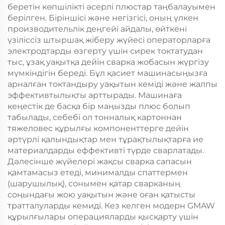
беретін көпшілікті әсерлі плюстар таңбалауымен
берілген. Біріншісі және негізгісі, оның үлкен
производительлік деңгейі айдалы, өйткені
үзіліссіз штыршақ жіберу жүйесі операторларға
электродтарды өзгерту үшін сирек токтатудан
тыс, ұзақ уақытқа дейін сварка жобасын жүргізу
мүмкіндігін береді. Бұл қасиет машинасыңызға
арналған токтандыру уақытын кеміді және жалпы
эффективтылықты арттырады. Машинаға
кеңестік де басқа бір маңызды плюс болып
табылады, себебі ол тонналық картоннан
тяжеловес құрылғы компоненттерге дейін
әртүрлі қалындықтар мен тұрақтылықтарға ие
материалдарды еффективті түрде сварлатады.
Дәлесінше жүйелері жақсы сварка сапасын
қамтамасыз етеді, минималды спаттермен
(шарушылық), сонымен қатар сварканың
соңындағы жою уақытын және оған қатысты
тратталуларды кемиді. Кез келген модерн GMAW
құрылғылары операцияларды қысқарту үшін