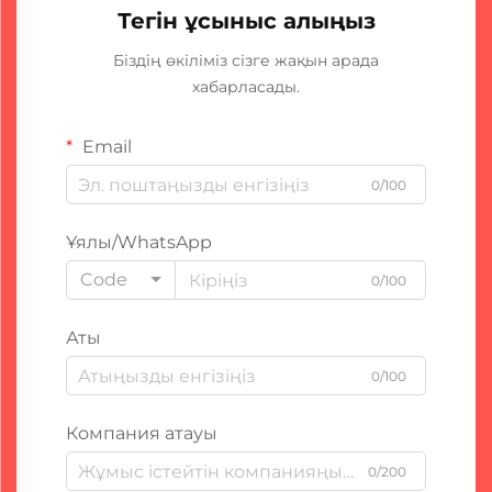
Тегін ұсыныс алыңыз
Біздің өкіліміз сізге жақын арада
хабарласады.
Email
0/100
Ұялы/WhatsApp
Code
0/100
Аты
0/100
Компания атауы
0/200