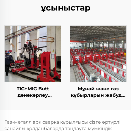
ұсыныстар
TIG+MIG Butt
Мұнай және газ
дәнекерлеу
құбырларын жабуды
станциясы
жабу TIG дәнекерлеу
машинасы
Газ-металл арк сварка құрылғысы сізге әртүрлі
санайлы қолданбаларда таңдауға мүмкіндік