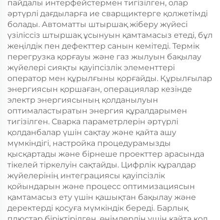
пайдалы интерфейстермен тигізілген, олар
әртүрлі дағдыларға ие сварщиктерге қолжетімді
болады. Автоматты штыршақ жіберу жүйесі
үзіліссіз штыршақ ұсынуын қамтамасыз етеді, бұл
жеңілдік пен дефекттер санын кемітеді. Термік
перегрузка қорғауы және газ жылуын бақылау
жүйелері сияқты қауіпсізлік элементтері
оператор мен құрылғыны қорғайды. Құрылғылар
энергиясын қоршаған, операциялар кезінде
электр энергиясының қолданылуын
оптималастыратын энергия құралдарымен
тигізілген. Сварка параметрлерін әртүрлі
қолданбалар үшін сақтау және қайта ашу
мүмкіндігі, настройка процедурамызды
қысқартады және бірнеше проекттер арасында
тікелей тіркелуін сақтайды. Цифрлік құралдар
жүйелерінің интеграциясы қауіпсізлік
қойындарын және процесс оптимизациясын
қамтамасыз ету үшін қашықтан бақылау және
деректерді қосуға мүмкіндік береді. Барлық
плюстар біріктірілген, өнімдердің үшін қайта қол