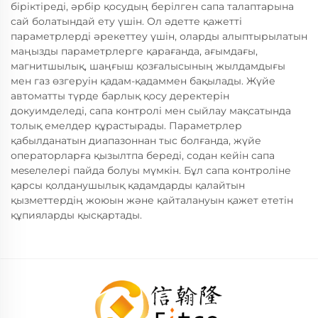
біріктіреді, әрбір қосудың берілген сапа талаптарына
сай болатындай ету үшін. Ол әдетте қажетті
параметрлерді әрекеттеу үшін, оларды алыптырылатын
маңызды параметрлерге қарағанда, ағымдағы,
магнитшылық, шаңғыш қозғалысының жылдамдығы
мен газ өзгеруін қадам-қадаммен бақылады. Жүйе
автоматты түрде барлық қосу деректерін
докуимделеді, сапа контролі мен сыйлау мақсатында
толық емелдер құрастырады. Параметрлер
қабылданатын диапазоннан тыс болғанда, жүйе
операторларға қызылтпа береді, содан кейін сапа
мeseлелері пайда болуы мүмкін. Бұл сапа контроліне
қарсы қолданушылық қадамдарды қалайтын
қызметтердің жоюын және қайталануын қажет ететін
құпияларды қысқартады.