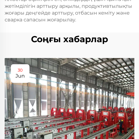
жетімділігін арттыру арқылы, продуктивтылықты
жоғары деңгейде арттыру, отбасын кеміту және
сварка сапасын жоғарылау.
Соңғы хабарлар
30
Jun