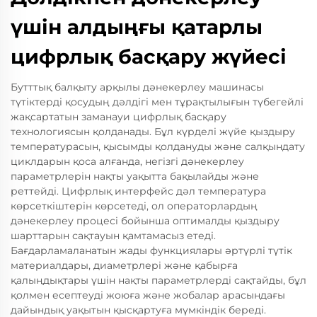
үшін алдыңғы қатарлы
цифрлық басқару жүйесі
Бутттық балқыту арқылы дәнекерлеу машинасы
түтіктерді қосудың дәлдігі мен тұрақтылығын түбегейлі
жақсартатын заманауи цифрлық басқару
технологиясын қолданады. Бұл күрделі жүйе қыздыру
температурасын, қысымды қолдануды және салқындату
циклдарын қоса алғанда, негізгі дәнекерлеу
параметрлерін нақты уақытта бақылайды және
реттейді. Цифрлық интерфейс дәл температура
көрсеткіштерін көрсетеді, ол операторлардың
дәнекерлеу процесі бойынша оптималды қыздыру
шарттарын сақтауын қамтамасыз етеді.
Бағдарламаланатын жады функциялары әртүрлі түтік
материалдары, диаметрлері және қабырға
қалыңдықтары үшін нақты параметрлерді сақтайды, бұл
қолмен есептеуді жоюға және жобалар арасындағы
дайындық уақытын қысқартуға мүмкіндік береді.