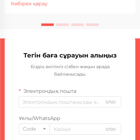
қабілеті мен қызмет ету мерзімін анықтайтын ең
Көбірек қарау
маңызды сипаттамалардың бірі. Бұл өлшем сіздің
доғалық пішінде дәнекерлеу машинасыңыздың
қанша уақыт бойы үзіліссіз жұмыс істей алатынын
көрсетеді...
Тегін баға сұрауын алыңыз
Біздің өкіліміз сізбен жақын арада
байланысады.
Электрондық пошта
0/100
Ұялы/WhatsApp
Code
0/100