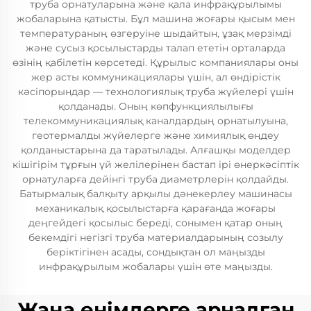
труба орнатуларына және қала инфрақұрылымы
жобаларына қатысты. Бұл машина жоғары қысым мен
температураның өзгеруіне шыдайтын, ұзақ мерзімді
және сусыз қосылыстарды талап ететін орталарда
өзінің қабілетін көрсетеді. Құрылыс компаниялары оны
жер асты коммуникациялары үшін, ал өндірістік
кәсіпорындар — технологиялық труба жүйелері үшін
қолданады. Оның көпфункциялылығы
телекоммуникациялық каналдардың орнатылуына,
геотермалды жүйелерге және химиялық өңдеу
қолданыстарына да таратылады. Алғашқы моделдер
кішігірім тұрғын үй желілерінен бастап ірі өнеркәсіптік
орнатуларға дейінгі труба диаметрлерін қолдайды.
Батырмалық балқыту арқылы дәнекерлеу машинасы
механикалық қосылыстарға қарағанда жоғары
деңгейдегі қосылыс береді, сонымен қатар оның
бекемдігі негізгі труба материалдарының созылу
беріктігінен асады, сондықтан ол маңызды
инфрақұрылым жобалары үшін өте маңызды.
Жаңа өнімдерге арналған