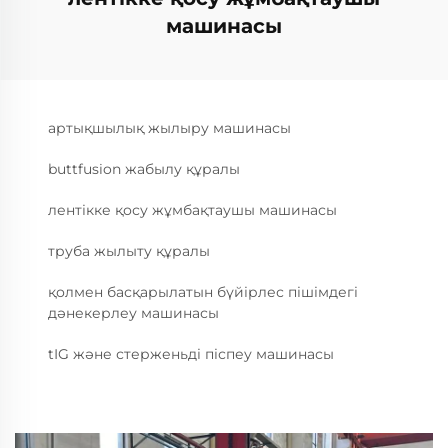
машинасы
артықшылық жылыру машинасы
buttfusion жабылу құралы
лентікке қосу жұмбақтаушы машинасы
труба жылыту құралы
қолмен басқарылатын бүйірлес пішімдегі
дәнекерлеу машинасы
tIG және стерженьді піспеу машинасы