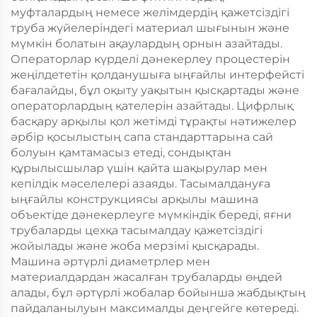
муфталардың немесе желімдердің қажетсіздігі
труба жүйелеріндегі материал шығынын және
мүмкін болатын ақаулардың орнын азайтады.
Операторлар күрделі дәнекерлеу процестерін
жеңілдететін қолданушыға ыңғайлы интерфейсті
бағалайды, бұл оқыту уақытын қысқартады және
операторлардың қателерін азайтады. Цифрлық
басқару арқылы қол жетімді тұрақты нәтижелер
әрбір қосылыстың сапа стандарттарына сай
болуын қамтамасыз етеді, сондықтан
құрылысшылар үшін қайта шақырулар мен
кепілдік мәселелері азаяды. Тасымалдануға
ыңғайлы конструкциясы арқылы машина
объектіде дәнекерлеуге мүмкіндік береді, яғни
трубаларды цехқа тасымалдау қажетсіздігі
жойылады және жоба мерзімі қысқарады.
Машина әртүрлі диаметрлер мен
материалдардан жасалған трубаларды өңдей
алады, бұл әртүрлі жобалар бойынша жабдықтың
пайдаланылуын максималды деңгейге көтереді.