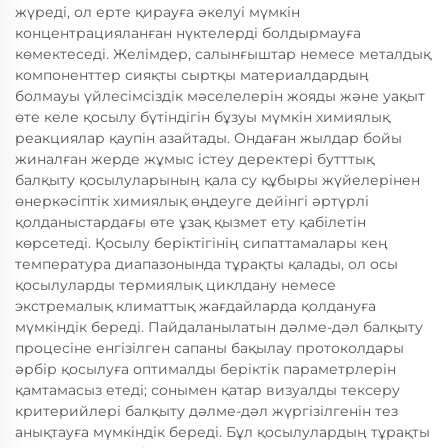
жүреді, ол ерте қирауға әкелуі мүмкін
концентрацияланған нүктелерді болдырмауға
көмектеседі. Желімдер, салынғыштар немесе металдық
компоненттер сияқты сыртқы материалдардың
болмауы үйлесімсіздік мәселелерін жояды және уақыт
өте келе қосылу бүтіндігін бұзуы мүмкін химиялық
реакциялар қаупін азайтады. Ондаған жылдар бойы
жиналған жерде жұмыс істеу деректері бутттық
балқыту қосылуларының қала су құбыры жүйелерінен
өнеркәсіптік химиялық өңдеуге дейінгі әртүрлі
қолданыстардағы өте ұзақ қызмет ету қабілетін
көрсетеді. Қосылу беріктігінің сипаттамалары кең
температура диапазонында тұрақты қалады, ол осы
қосылуларды термиялық циклдану немесе
экстремалық климаттық жағдайларда қолдануға
мүмкіндік береді. Пайдаланылатын дәлме-дәл балқыту
процесіне енгізілген сапаны бақылау протоколдары
әрбір қосылуға оптималды беріктік параметрлерін
қамтамасыз етеді; сонымен қатар визуалды тексеру
критерийлері балқыту дәлме-дәл жүргізілгенін тез
анықтауға мүмкіндік береді. Бұл қосылулардың тұрақты