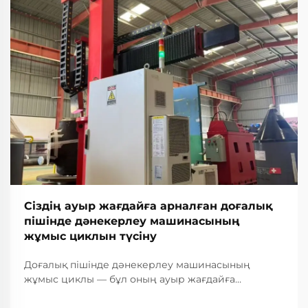
Сіздің ауыр жағдайға арналған доғалық
пішінде дәнекерлеу машинасының
жұмыс циклын түсіну
Доғалық пішінде дәнекерлеу машинасының
жұмыс циклы — бұл оның ауыр жағдайға
арналған өнеркәсіптік қолданыстағы жұмыс