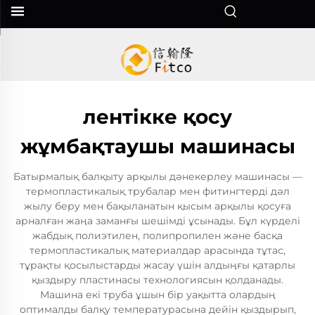
лентікке қосу
жұмбақтаушы машинасы
Батырмалық балқыту арқылы дәнекерлеу машинасы —
термопластикалық трубалар мен фитингтерді дәл
жылу беру мен бақыланатын қысым арқылы қосуға
арналған жаңа заманғы шешімді ұсынады. Бұл күрделі
жабдық полиэтилен, полипропилен және басқа
термопластикалық материалдар арасында тұтас,
тұрақты қосылыстарды жасау үшін алдыңғы қатарлы
қыздыру пластинасы технологиясын қолданады.
Машина екі труба ұшын бір уақытта олардың
оптималды балқу температурасына дейін қыздырып,