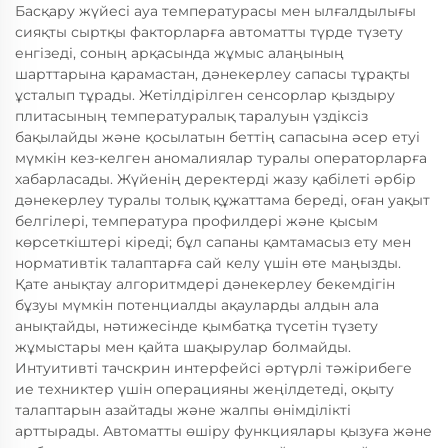
Басқару жүйесі ауа температурасы мен ылғалдылығы
сияқты сыртқы факторларға автоматты түрде түзету
енгізеді, соның арқасында жұмыс алаңының
шарттарына қарамастан, дәнекерлеу сапасы тұрақты
ұсталып тұрады. Жетілдірілген сенсорлар қыздыру
плитасының температуралық таралуын үздіксіз
бақылайды және қосылатын беттің сапасына әсер етуі
мүмкін кез-келген аномалиялар туралы операторларға
хабарласады. Жүйенің деректерді жазу қабілеті әрбір
дәнекерлеу туралы толық құжаттама береді, оған уақыт
белгілері, температура профилдері және қысым
көрсеткіштері кіреді; бұл сапаны қамтамасыз ету мен
нормативтік талаптарға сай келу үшін өте маңызды.
Қате анықтау алгоритмдері дәнекерлеу бекемдігін
бұзуы мүмкін потенциалды ақауларды алдын ала
анықтайды, нәтижесінде қымбатқа түсетін түзету
жұмыстары мен қайта шақырулар болмайды.
Интуитивті тачскрин интерфейсі әртүрлі тәжірибеге
ие техниктер үшін операцияны жеңілдетеді, оқыту
талаптарын азайтады және жалпы өнімділікті
арттырады. Автоматты өшіру функциялары қызуға және