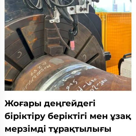
Жоғары деңгейдегі
біріктіру беріктігі мен ұзақ
мерзімді тұрақтылығы