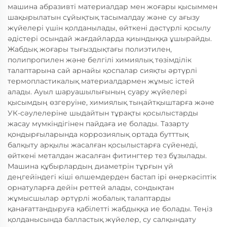
машина абразивті материалдар мен жоғары қысыммен
шақырылатын сұйықтық тасымалдау және су ағызу
жүйелері үшін қолданылады, өйткені дәстүрлі қосылу
әдістері осындай жағдайларда қиындыққа ұшырайды.
Жабдық жоғары тығыздықтағы полиэтилен,
полипропилен және белгілі химиялық төзімділік
талаптарына сай арнайы қоспалар сияқты әртүрлі
термопластикалық материалдармен жұмыс істей
алады. Ауыл шаруашылығының суару жүйелері
қысымдың өзгеруіне, химиялық тыңайтқыштарға және
УК-сәулелеріне шыдайтын тұрақты қосылыстарды
жасау мүмкіндігінен пайдаға ие болады. Тазарту
қондырғыларында коррозиялық ортада бутттық
балқыту арқылы жасалған қосылыстарға сүйенеді,
өйткені металдан жасалған фитингтер тез бұзылады.
Машина құбырлардың диаметрін тұрғын үй
деңгейіндегі кіші өлшемдерден бастап ірі өнеркәсіптік
орнатуларға дейін реттей алады, сондықтан
жұмысшылар әртүрлі жобалық талаптарды
қанағаттандыруға қабілетті жабдыққа ие болады. Теңіз
қолданысында балластық жүйелер, су салқындату