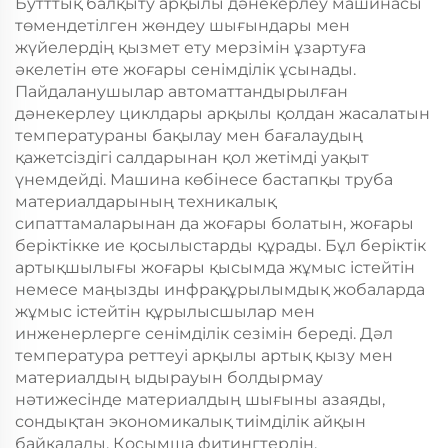
Бутттық балқыту арқылы дәнекерлеу машинасы
төмендетілген жөндеу шығындары мен
жүйелердің қызмет ету мерзімін ұзартуға
әкелетін өте жоғары сенімділік ұсынады.
Пайдаланушылар автоматтандырылған
дәнекерлеу циклдары арқылы қолдан жасалатын
температураны бақылау мен бағалаудың
қажетсіздігі салдарынан қол жетімді уақыт
үнемдейді. Машина көбінесе бастапқы труба
материалдарының техникалық
сипаттамаларынан да жоғары болатын, жоғары
беріктікке ие қосылыстарды құрады. Бұл беріктік
артықшылығы жоғары қысымда жұмыс істейтін
немесе маңызды инфрақұрылымдық жобаларда
жұмыс істейтін құрылысшылар мен
инженерлерге сенімділік сезімін береді. Дәл
температура реттеуі арқылы артық қызу мен
материалдың ыдырауын болдырмау
нәтижесінде материалдың шығыны азаяды,
сондықтан экономикалық тиімділік айқын
байқалады. Қосымша фитингтердің,