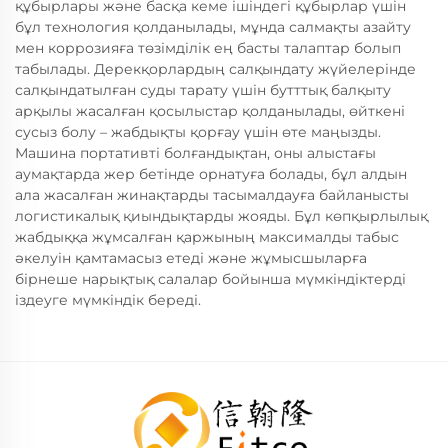
құбырлары және басқа кеме ішіндегі құбырлар үшін
бұл технология қолданылады, мұнда салмақты азайту
мен коррозияға төзімділік ең басты талаптар болып
табылады. Дерекқорлардың салқындату жүйелерінде
салқындатылған суды тарату үшін бутттық балқыту
арқылы жасалған қосылыстар қолданылады, өйткені
сусыз болу – жабдықты қорғау үшін өте маңызды.
Машина портативті болғандықтан, оны алыстағы
аумақтарда жер бетінде орнатуға болады, бұл алдын
ала жасалған жинақтарды тасымалдауға байланысты
логистикалық қиындықтарды жояды. Бұл көпқырлылық
жабдыққа жұмсалған қаржының максималды табыс
әкелуін қамтамасыз етеді және жұмысшыларға
бірнеше нарықтық салалар бойынша мүмкіндіктерді
іздеуге мүмкіндік береді.