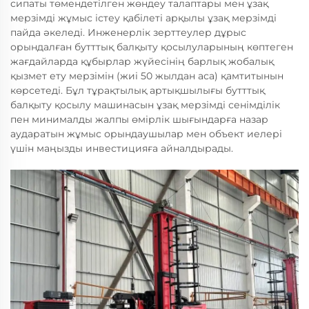
сипаты төмендетілген жөндеу талаптары мен ұзақ
мерзімді жұмыс істеу қабілеті арқылы ұзақ мерзімді
пайда әкеледі. Инженерлік зерттеулер дұрыс
орындалған бутттық балқыту қосылуларының көптеген
жағдайларда құбырлар жүйесінің барлық жобалық
қызмет ету мерзімін (жиі 50 жылдан аса) қамтитынын
көрсетеді. Бұл тұрақтылық артықшылығы бутттық
балқыту қосылу машинасын ұзақ мерзімді сенімділік
пен минималды жалпы өмірлік шығындарға назар
аударатын жұмыс орындаушылар мен объект иелері
үшін маңызды инвестицияға айналдырады.