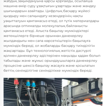
жабдық зақымдануына қарсы қорғайды, осылайша
машина өмір сүру ұзақтығын ұзартады және жөндеу
шығындарын азайтады. Цифрлық басқару жүйесі
қыздыру мен салқындату кезеңдерінің нақты
уақытталуын қамтамасыз етеді, ол түтік материалдары
арасында оптималды молекулалық байланысты
қамтамасыз етеді. Алыста бақылау мүмкіндіктері
жетекшілерге бірнеше орыннан дәнекерлеу
жылдамдығы мен сапа көрсеткіштерін бақылауға
мүмкіндік береді, ол жобаларды басқару тиімділігін
жақсартады. Бұл технологиялық жетістік дәстүрлі
қолмен дәнекерлеу әдістерінен маңызды қадам болып
табылады және жұмыс орындаушыларға дәнекерлеу
процесіне шексіз бақылау жасауға және қосылатын
беттің сенімділігіне сенімділікке мүмкіндік береді.