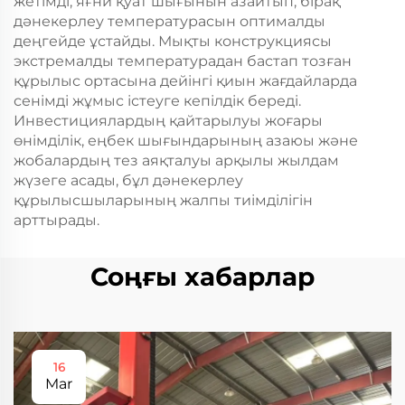
жетімді, яғни қуат шығынын азайтып, бірақ
дәнекерлеу температурасын оптималды
деңгейде ұстайды. Мықты конструкциясы
экстремалды температурадан бастап тозған
құрылыс ортасына дейінгі қиын жағдайларда
сенімді жұмыс істеуге кепілдік береді.
Инвестициялардың қайтарылуы жоғары
өнімділік, еңбек шығындарының азаюы және
жобалардың тез аяқталуы арқылы жылдам
жүзеге асады, бұл дәнекерлеу
құрылысшыларының жалпы тиімділігін
арттырады.
Соңғы хабарлар
16
Mar