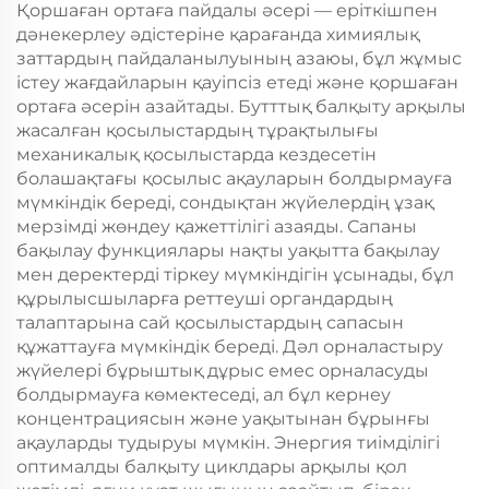
Қоршаған ортаға пайдалы әсері — еріткішпен
дәнекерлеу әдістеріне қарағанда химиялық
заттардың пайдаланылуының азаюы, бұл жұмыс
істеу жағдайларын қауіпсіз етеді және қоршаған
ортаға әсерін азайтады. Бутттық балқыту арқылы
жасалған қосылыстардың тұрақтылығы
механикалық қосылыстарда кездесетін
болашақтағы қосылыс ақауларын болдырмауға
мүмкіндік береді, сондықтан жүйелердің ұзақ
мерзімді жөндеу қажеттілігі азаяды. Сапаны
бақылау функциялары нақты уақытта бақылау
мен деректерді тіркеу мүмкіндігін ұсынады, бұл
құрылысшыларға реттеуші органдардың
талаптарына сай қосылыстардың сапасын
құжаттауға мүмкіндік береді. Дәл орналастыру
жүйелері бұрыштық дұрыс емес орналасуды
болдырмауға көмектеседі, ал бұл кернеу
концентрациясын және уақытынан бұрынғы
ақауларды тудыруы мүмкін. Энергия тиімділігі
оптималды балқыту циклдары арқылы қол