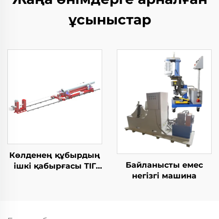
ұсыныстар
Көлденең құбырдың
Байланысты емес
ішкі қабырғасы ТІГ
негізгі машина
жабдықтары