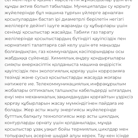
құнды актив болып табылады. Муниципалды су қорыту
жүйелерінде бұл машина тұрғын үйлерге арналған
қосылулардан бастап ірі диаметрлі берілетін негізгі
желілерге дейінгі ішуге жарамды су құбырлары үшін
сенімді қосылыстар жасайды. Табиғи газ тарату
желілерінде қосылыстардың бүтіндігі қауіпсіздік пен
нормативті талаптарға сай келу үшін өте маңызды
болғандықтан, газ коммуналдық кәсіпорындары осы
жабдыққа сүйенеді. Химиялық өңдеу қондырғылары
сияқты өнеркәсіптік қолданыста машина өндірістік
қауіпсіздік пен экологиялық қорғау үшін коррозияға
төзімді және сусыз қосылыстарды жасауда жоғары
нәтижеге ие. Телекоммуникациялық инфрақұрылым
жобалары оптикалық талшықты кабельдерді ылғалдың
енуі мен механикалық зақымданудан қорғайтын үздіксіз
қорғау құбырларын жасау мүмкіндігінен пайдаға ие
болады. Жер асты жылу энергиясы жүйелерінде
бутттық балқыту технологиясы жер асты циклдық
контурларды орнату үшін қолданылады, мұнда
қосылыстар ұзақ уақыт бойы термиялық циклдар мен
топырақтың әсеріне шыдай алуы керек. Тау-кен ісінде