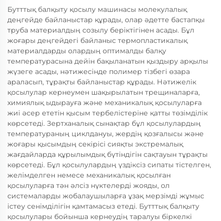
Бутттық балқыту қосылу машинасы молекулалық
деңгейде байланыстар құрады, олар әдетте бастапқы
труба материалдың созылу беріктігінен асады. Бұл
жоғары деңгейдегі байланыс термопластикалық
материалдарды олардың оптималды балқу
температурасына дейін бақыланатын қыздыру арқылы
жүзеге асады, нәтижесінде полимер тізбегі өзара
араласып, тұрақты байланыстар құрады. Нәтижелік
қосылулар кернеумен шақырылатын трещиналарға,
химиялық ыдырауға және механикалық қосылуларға
жиі әсер ететін қысым тербелістеріне қатты төзімділік
көрсетеді. Зертханалық сынақтар бұл қосылулардың
температураның циклдануы, жердің қозғалысы және
жоғары қысымдың секірісі сияқты экстремалық
жағдайларда құрылымдық бүтіндігін сақтауын тұрақты
көрсетеді. Бұл қосылулардың үздіксіз сипаты тістелген,
желімделген немесе механикалық қосылған
қосылуларға тән әлсіз нүктелерді жояды, ол
системаларды жобалаушыларға ұзақ мерзімді жұмыс
істеу сенімділігін қамтамасыз етеді. Бутттық балқыту
қосылулары бойынша кернеудің таралуы біркелкі