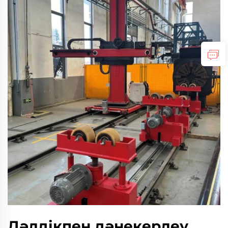
Дәлдікпен дәнекерлеу