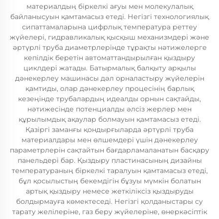
материалдың біркелкі ағуы мен молекулалық
байланысуын қамтамасыз етеді. Негізгі технологиялық
сипаттамаларына цифрлық температура реттеу
жүйелері, гидравликалық қысқыш механизмдері және
әртүрлі труба диаметрлерінде тұрақты нәтижелерге
кепілдік беретін автоматтандырылған қыздыру
циклдері жатады. Батырмалық балқыту арқылы
дәнекерлеу машинасы дәл орналастыру жүйелерін
қамтиды, олар дәнекерлеу процесінің барлық
кезеңінде трубалардың идеалды орнын сақтайды,
нәтижесінде потенциалды әлсіз жерлер мен
құрылымдық ақаулар болмауын қамтамасыз етеді.
Қазіргі заманғы қондырғыларда әртүрлі труба
материалдары мен өлшемдері үшін дәнекерлеу
параметрлерін сақтайтын бағдарламаланатын басқару
панельдері бар. Қыздыру пластинасының дизайны
температураның біркелкі таралуын қамтамасыз етеді,
бұл қосылыстың бекемдігін бұзуы мүмкін болатын
артық қыздыру немесе жеткіліксіз қыздыруды
болдырмауға көмектеседі. Негізгі қолданыстары су
тарату желілеріне, газ беру жүйелеріне, өнеркәсіптік