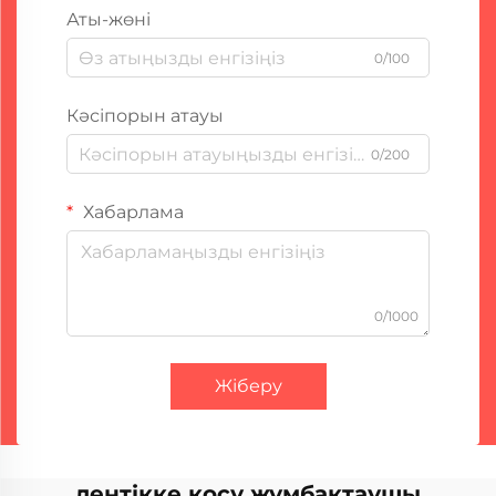
Аты-жөні
0/100
Кәсіпорын атауы
0/200
Хабарлама
0/1000
Жіберу
лентікке қосу жұмбақтаушы