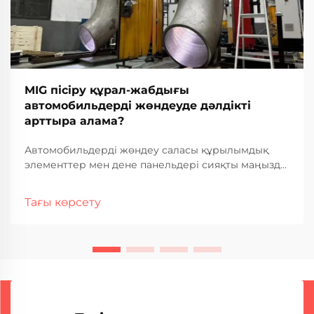
MIG пісіру құрал-жабдығы
автомобильдерді жөндеуде дәлдікті
арттыра алама?
Автомобильдерді жөндеу саласы құрылымдық
элементтер мен дене панельдері сияқты маңызды
бөлшектермен жұмыс істегенде ерекше дәлдікті
және сапаны талап етеді. Қазіргі заманғы жөндеу
Тағы көрсету
цехтары осындай қатаң талаптарды сақтау үшін
заманауи пісіру технологияларына барынша көңіл
бөлуде...