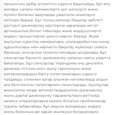
процесінің әрбір аспектісін үздіксіз бақылайды, бұл өте
жоғары сапалы нәтижелерге қол жеткізуге және
мүмкін болатын ақауларды уақытылы анықтауға
кепілдік береді. Бұл толық көлемді бақылау қабілеті
дәстүрлі дәнекерлеу әдістеріне қарағанда негізгі
артықшылық болып табылады және өндірушілерге
өндіріс процестеріне шексіз көрініс береді. Жүйе
жылулық суреттеу камералары, ультрадыбыстық сынау
құрылғылары мен көрінетін бақылау жүйелері сияқты
бірнеше сенсорлық технологияларды қолданады; бұл
сенсорлар бірлесіп, дәнекерлеу сапасын нақты уақытта
бағалайды. Бұл сенсорлар тереңдікке ену деңгейін,
дәнекер тігісінің енін, жылу таратылуын және
материалдардың бірігу сипаттамаларын үздіксіз
талдайды, сонымен қатар алынған нәтижелерді алдын
ала белгіленген талаптармен салыстырады. Ауытқулар
анықталған кезде автоматтандырылған дәнекерлеу
жолы дәрhal дәнекерлеу параметрлерін реттейді
немесе операторларға мүмкін болатын проблемалар
туралы хабарлайды, бұл ақаулы өнімдердің өндіріс
жолы бойынша әрі қарай жылжуын болдырмауға