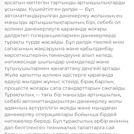
қосатын көптеген тартымды артықшылықтарды
ұсынады. Күшейтілген дәлдік — бұл
автоматтандырылған дәнекерлеу жолының ең
маңызды артықшылықтарының бірі, себебі ол
қолмен дәнекерлеуге қарағанда жоғары
дәлдіктегі толеранциялармен дәнекерлерді
тұрақты түрде жасайды. Бұл дәлдік тікелей өнім
сапасының жақсаруына және қабылданбау
көрсеткіштерінің төмендеуіне алып келеді,
нәтижесінде шығындар үнемделеді және
тұтынушылармен қанағаттану деңгейі артады.
Жүйе қалыпты қолмен әдістерге қарағанда
едәуір жылдам жұмыс істейді, бірақ барлық
процесте жоғары сапа стандарттарын сақтайды.
Тұрақтылық — тағы бір маңызды артықшылық,
себебі автоматтандырылған дәнекерлеу жолы
адамның әртүрлілігін жояды және мыңдаған
дәнекерлеу операциялары бойынша бірдей
нәтижелер береді. Бұл тұрақтылық әрбір өнімнің
дәл белгіленген техникалық талаптарға сай