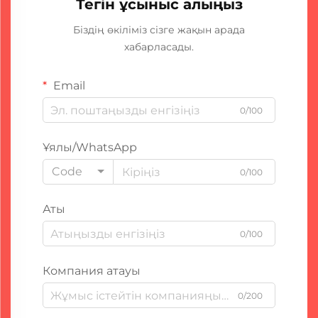
Тегін ұсыныс алыңыз
Біздің өкіліміз сізге жақын арада
хабарласады.
Email
0/100
Ұялы/WhatsApp
Code
0/100
Аты
0/100
Компания атауы
0/200