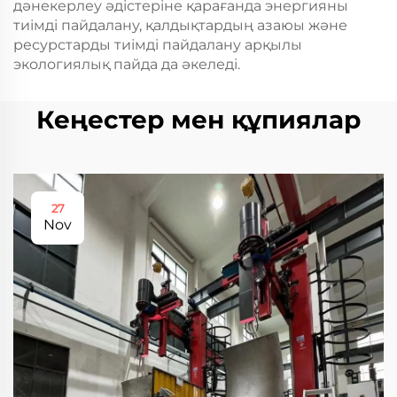
дәнекерлеу әдістеріне қарағанда энергияны
тиімді пайдалану, қалдықтардың азаюы және
ресурстарды тиімді пайдалану арқылы
экологиялық пайда да әкеледі.
Кеңестер мен құпиялар
27
Nov