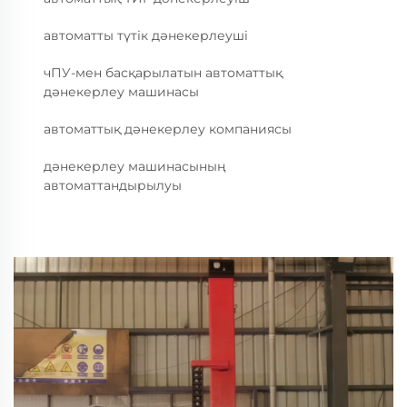
автоматты түтік дәнекерлеуші
чПУ-мен басқарылатын автоматтық
дәнекерлеу машинасы
автоматтық дәнекерлеу компаниясы
дәнекерлеу машинасының
автоматтандырылуы