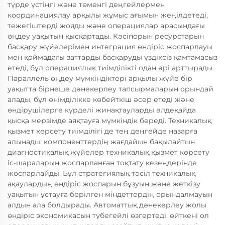
түрде үстіңгі және төменгі деңгейлермен
координациялау арқылы жұмыс ағымын жеңілдетеді,
тежегіштерді жояды және операциялар арасындағы
өңдеу уақытын қысқартады. Кәсіпорын ресурстарын
басқару жүйелерімен интеграция өндіріс жоспарлауы
мен қоймадағы заттарды басқаруды үздіксіз қамтамасыз
етеді, бұл операциялық тиімділікті одан әрі арттырады.
Параллель өңдеу мүмкіндіктері арқылы жүйе бір
уақытта бірнеше дәнекерлеу тапсырмаларын орындай
алады, бұл өнімділікке көбейткіш әсер етеді және
өндірушілерге күрделі жинақтауларды әлдеқайда
қысқа мерзімде аяқтауға мүмкіндік береді. Техникалық
қызмет көрсету тиімділігі де тең деңгейде назарға
алынады: компоненттердің жағдайын бақылайтын
диагностикалық жүйелер техникалық қызмет көрсету
іс-шараларын жоспарланған тоқтату кезеңдерінде
жоспарлайды. Бұл стратегиялық тәсіл техникалық
ақаулардың өндіріс жоспарын бұзуын және жеткізу
уақытын ұстауға берілген міндеттердің орындалмауын
алдын ала болдырады. Автоматтық дәнекерлеу жолы
өндіріс экономикасын түбегейлі өзгертеді, өйткені ол