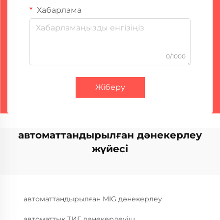
Хабарлама
0/1000
Жіберу
автоматтандырылған дәнекерлеу
жүйесі
автоматтандырылған MIG дәнекерлеу
автоматтық ТИГ дәнекерлеуіш