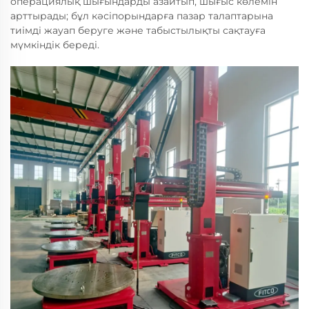
операциялық шығындарды азайтып, шығыс көлемін
арттырады; бұл кәсіпорындарға пазар талаптарына
тиімді жауап беруге және табыстылықты сақтауға
мүмкіндік береді.