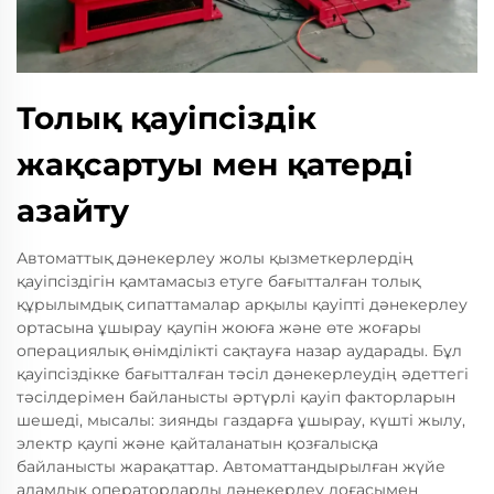
Толық қауіпсіздік
жақсартуы мен қатерді
азайту
Автоматтық дәнекерлеу жолы қызметкерлердің
қауіпсіздігін қамтамасыз етуге бағытталған толық
құрылымдық сипаттамалар арқылы қауіпті дәнекерлеу
ортасына ұшырау қаупін жоюға және өте жоғары
операциялық өнімділікті сақтауға назар аударады. Бұл
қауіпсіздікке бағытталған тәсіл дәнекерлеудің әдеттегі
тәсілдерімен байланысты әртүрлі қауіп факторларын
шешеді, мысалы: зиянды газдарға ұшырау, күшті жылу,
электр қаупі және қайталанатын қозғалысқа
байланысты жарақаттар. Автоматтандырылған жүйе
адамдық операторларды дәнекерлеу доғасымен