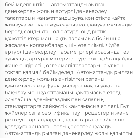
бейімделгіштік — автоматтандырылған
дәнекерлеу жолын әртүрлі дәнекерлеу
талаптарын қанағаттандыруға, кеңістікте қайта
жинауға көп күш жұмсаусыз қолдануға мүмкіндік
береді, сондықтан ол әртүрлі өндірістік
қажеттіліктер мен нақты тапсырыс бойынша
жасалған қолданбалар үшін өте тиімді. Жүйе
әртүрлі дәнекерлеу параметрлері арасында тез
ауысады, әртүрлі материал түрлерін қабылдайды
және өндірістің өзгермелі талаптарына үлкен
тоқтап қалмай бейімделеді. Автоматтандырылған
дәнекерлеу жолына енгізілген сапаны
қамтамасыз ету функциялары нақты уақытта
бақылау мен құжаттаманы қамтамасыз етеді,
осылайша ізденімпаздық пен салалық
стандарттарға сәйкестік қамтамасыз етіледі. Бұл
жүйелер сапа сертификаттау процестерін және
реттеуші органдардың талаптарына сәйкестікті
қолдауға арналған толық есептер құрады.
Автоматтандырылған дәнекерлеу жолы қалыпты