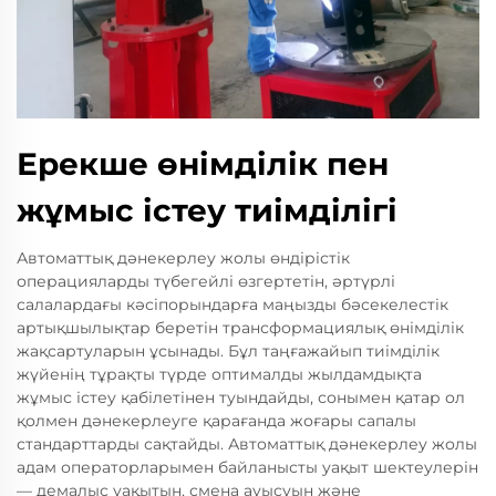
Ерекше өнімділік пен
жұмыс істеу тиімділігі
Автоматтық дәнекерлеу жолы өндірістік
операцияларды түбегейлі өзгертетін, әртүрлі
салалардағы кәсіпорындарға маңызды бәсекелестік
артықшылықтар беретін трансформациялық өнімділік
жақсартуларын ұсынады. Бұл таңғажайып тиімділік
жүйенің тұрақты түрде оптималды жылдамдықта
жұмыс істеу қабілетінен туындайды, сонымен қатар ол
қолмен дәнекерлеуге қарағанда жоғары сапалы
стандарттарды сақтайды. Автоматтық дәнекерлеу жолы
адам операторларымен байланысты уақыт шектеулерін
— демалыс уақытын, смена ауысуын және