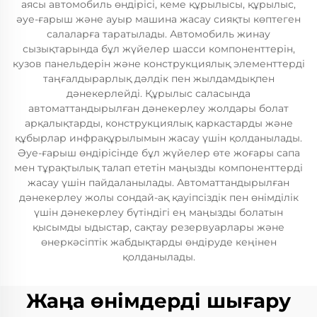
аясы автомобиль өндірісі, кеме құрылысы, құрылыс,
әуе-ғарыш және ауыр машина жасау сияқты көптеген
салаларға таратылады. Автомобиль жинау
сызықтарында бұл жүйелер шасси компоненттерін,
кузов панельдерін және конструкциялық элементтерді
таңғалдырарлық дәлдік пен жылдамдықпен
дәнекерлейді. Құрылыс саласында
автоматтандырылған дәнекерлеу жолдары болат
арқалықтарды, конструкциялық каркастарды және
құбырлар инфрақұрылымын жасау үшін қолданылады.
Әуе-ғарыш өндірісінде бұл жүйелер өте жоғары сапа
мен тұрақтылық талап ететін маңызды компоненттерді
жасау үшін пайдаланылады. Автоматтандырылған
дәнекерлеу жолы сондай-ақ қауіпсіздік пен өнімділік
үшін дәнекерлеу бүтіндігі ең маңызды болатын
қысымды ыдыстар, сақтау резервуарлары және
өнеркәсіптік жабдықтарды өндіруде кеңінен
қолданылады.
Жаңа өнімдерді шығару