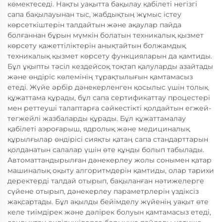
көмектеседі. Нақты уақытта бақылау қабілеті негізгі
сапа бақылауынан тыс, жабдықтың жұмыс істеу
көрсеткіштерін талдайтын және ақаулар пайда
болғаннан бұрын мүмкін болатын техникалық қызмет
көрсету қажеттіліктерін анықтайтын болжамдық
техникалық қызмет көрсету функцияларын да қамтиды.
Бұл ұқыпты тәсіл кездейсоқ тоқтап қалуларды азайтады
және өндіріс көлемінің тұрақтылығын қамтамасыз
етеді. Жүйе әрбір дәнекерленген қосылыс үшін толық
құжаттама құрады, бұл сапа сертификаттау процестері
мен реттеуші талаптарға сәйкестікті қолдайтын егжей-
тегжейлі жазбаларды құрады. Бұл құжаттамалау
қабілеті аэроғарыш, ядролық және медициналық
құрылғылар өндірісі сияқты қатаң сапа стандарттарын
қолданатын салалар үшін өте құнды болып табылады.
Автоматтандырылған дәнекерлеу жолы сонымен қатар
машиналық оқыту алгоритмдерін қамтиды, олар тарихи
деректерді талдай отырып, бақыланған нәтижелерге
сүйене отырып, дәнекерлеу параметрлерін үздіксіз
жақсартады. Бұл ақылды бейімделу жүйенің уақыт өте
келе тиімдірек және дәлірек болуын қамтамасыз етеді,