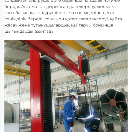
сондықтан өндірушілерге барынша пайдалы нәтиже
береді. Автоматтандырылған дәнекерлеу жолының
сапа бақылауы өндірушілерге өз өнімдеріне деген
сенімділік береді, сонымен қатар сапа тексеруі, қайта
жасау және тұтынушылардың қайтаруы бойынша
шығындарды азайтады.