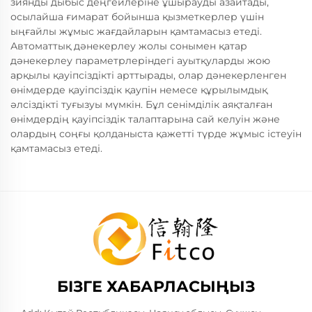
зиянды дыбыс деңгейлеріне ұшырауды азайтады,
осылайша ғимарат бойынша қызметкерлер үшін
ыңғайлы жұмыс жағдайларын қамтамасыз етеді.
Автоматтық дәнекерлеу жолы сонымен қатар
дәнекерлеу параметрлеріндегі ауытқуларды жою
арқылы қауіпсіздікті арттырады, олар дәнекерленген
өнімдерде қауіпсіздік қаупін немесе құрылымдық
әлсіздікті туғызуы мүмкін. Бұл сенімділік аяқталған
өнімдердің қауіпсіздік талаптарына сай келуін және
олардың соңғы қолданыста қажетті түрде жұмыс істеуін
қамтамасыз етеді.
БІЗГЕ ХАБАРЛАСЫҢЫЗ