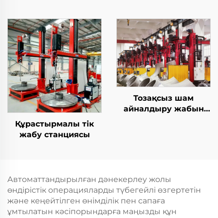
Тозақсыз шам
айналдыру жабын
станциясы
Құрастырмалы тік
жабу станциясы
Автоматтандырылған дәнекерлеу жолы
өндірістік операцияларды түбегейлі өзгертетін
және кеңейтілген өнімділік пен сапаға
ұмтылатын кәсіпорындарға маңызды құн