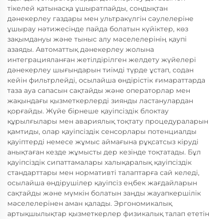
тікелей қатынасқа ұшыратпайды, сондықтан
дәнекерлеу газдары мен ультракүлгін сәулелеріне
ұшырау нәтижесінде пайда болатын күйіктер, көз
зақымдануы және тыныс алу мәселелерінің қаупі
азаяды. Автоматтық дәнекерлеу жолына
интеграцияланған жетілдірілген желдету жүйелері
дәнекерлеу шығындарын тиімді түрде ұстап, содан
кейін фильтрлейді, осылайша өндірістік ғимараттарда
таза ауа сапасын сақтайды және операторлар мен
жақындағы қызметкерлерді зиянды ластанулардан
қорғайды. Жүйе бірнеше қауіпсіздік блоктау
құрылғылары мен авариялық тоқтату процедураларын
қамтиды, олар қауіпсіздік сенсорлары потенциалды
қауіптерді немесе жұмыс аймағына рұқсатсыз кіруді
анықтаған кезде жұмысты дер кезінде тоқтатады. Бұл
қауіпсіздік сипаттамалары халықаралық қауіпсіздік
стандарттары мен нормативті талаптарға сай келеді,
осылайша өндірушілер қауіпсіз еңбек жағдайларын
сақтайды және мүмкін болатын заңды жауапкершілік
мәселелерінен аман қалады. Эргономикалық
артықшылықтар қызметкерлер физикалық талап ететін