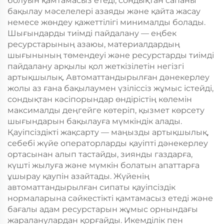
болуын қамтамасыз етеді, сондықтан сапаны
бақылау мәселелері азаяды және қайта жасау
немесе жөндеу қажеттілігі минималды болады.
Шығындарды тиімді пайдалану — еңбек
ресурстарының азаюы, материалдардың
шығынының төмендеуі және ресурстарды тиімді
пайдалану арқылы қол жеткізілетін негізгі
артықшылық. Автоматтандырылған дәнекерлеу
жолы аз ғана бақылаумен үзіліссіз жұмыс істейді,
сондықтан кәсіпорындар өндірістің көлемін
максималды деңгейге көтеріп, қызмет көрсету
шығындарын бақылауға мүмкіндік алады.
Қауіпсіздікті жақсарту — маңызды артықшылық,
себебі жүйе операторларды қауіпті дәнекерлеу
ортасынан алып тастайды, зиянды газдарға,
күшті жылуға және мүмкін болатын апаттарға
ұшырау қаупін азайтады. Жүйенің
автоматтандырылған сипаты қауіпсіздік
нормаларына сәйкестікті қамтамасыз етеді және
бағалы адам ресурстарын жұмыс орнындағы
жараланулардан қорғайды. Икемділік пен