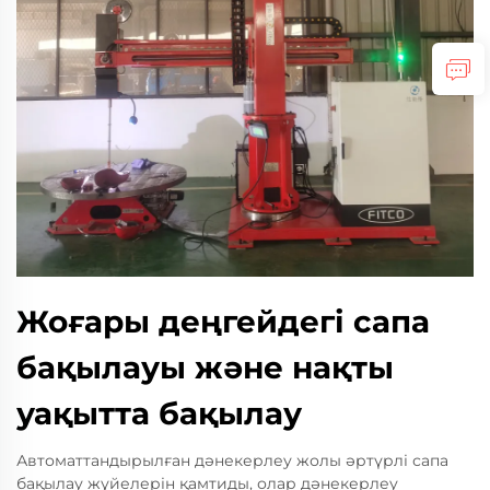
Жоғары деңгейдегі сапа
бақылауы және нақты
уақытта бақылау
Автоматтандырылған дәнекерлеу жолы әртүрлі сапа
бақылау жүйелерін қамтиды, олар дәнекерлеу