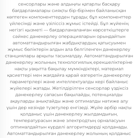
сенсорлары және алдыңғы қатарлы басқару
бағдарламалары сияқты бір-бірімен байланысқан
көптеген компоненттерден тұрады; бұл компоненттер
үйлесімді және үзіліссіз жұмыс істейді. Бұл жүйенің
негізгі қызметі — бағдарламаланған көрсеткіштерге
сәйкес дәнекерлеу операцияларын орындайтын
автоматтандырылған жабдықтардың қатысуымен
жұмыс бөліктерін алдын ала белгіленген дәнекерлеу
станциялары арқылы тасымалдау. Автоматтандырылған
дәнекерлеу жолының технологиялық ерекшеліктеріне
нақты уақытта бақылау мүмкіндіктері, материал
қасиеттері мен жағдайға қарай өзгеретін дәнекерлеу
параметрлері және интеллектуалды кері байланыс
жүйелері жатады. Жетілдірілген сенсорлар үздіксіз
дәнекерлеу сапасын бақылайды, потенциалды
ақауларды анықтайды және оптималды нәтиже алу
үшін дер кезінде түзетулер енгізеді. Жүйе әрбір нақты
қолданыс үшін дәнекерлеу жылдамдығын,
температурасын және электродтың орналасуын
оптималдайтын күрделі алгоритмдерді қолданады.
Автоматтандырылған дәнекерлеу жолының қолданыс