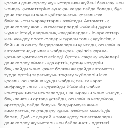
қолмен дәнекерлеу жұмыстарынан жүйені бақылау мен
жөндеу қызметтеріне ауысқан кезде пайда болады, бұл
дене талғауын және қайталанатын қозғалысқа
байланысты жарақаттарды азайтады. Автоматтық
дәнекерлеу жолы қызметкерлерді жүйенің дұрыс
жұмыс істеуі, авариялық жағдайлардағы іс-әрекеттер
мен жөндеу протоколдары туралы толық қауіпсіздік
бойынша оқыту бағдарламаларын қамтиды, осылайша
автоматтандырылған жабдықпен қауіпсіз қарым-
қатынас қамтамасыз етіледі. Өрттен сақтану жүйелері
дәнекерлеу аймағында өрттің тұтану көздерін
бақылайды және қажет болған жағдайда автоматты
түрде өрттің таратылуын тоқтату жүйелерін іске
қосады, осылайша құнды жабдық пен ғимарат
инфрақұрылымын қорғайды. Жүйенің жабық
конструкциясы искраларды, шашырауын және жылуды
бақыланатын ортада ұстайды, осылайша кездейсоқ
өрттердің пайда болуын болдырмауға және
ғимараттың сақтандыру құнын азайтуға мүмкіндік
береді. Дыбыс деңгейін төмендету сипаттамалары
дәнекерлеу жұмыстарымен байланысты әдеттегі