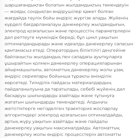
шаршағандықтан болатын жылдамдықтың төмендеуін
— жояды, сондықтан өндірушілер қажет болған
жағдайда тәулік бойы өндіріс жүргізе алады. Жүйенің
күрделі бағдарламалауы дәнекерлеу жылдамдығын,
электрод қозғалысын және процесстің параметрлерін
дәл реттеуге мүмкіндік береді, бұл цикл уақытын
оптималдандырады және идеалды дәнекерлеу сапасын
қамтамасыз етеді. Оператордың біліктілігі деңгейіне
байланысты жылдамдық пен сападағы ауытқуларға
ұшырайтын қолмен дәнекерлеу операцияларынан
айырмашылығы, автоматтық дәнекерлеу жолы ұзақ
өндіріс сериялары бойынша тұрақты өнімділік
көрсетеді. Тиімділік пайдасы материалдардың
пайдаланылуына да таратылады, себебі жүйенің дәл
басқаруы шығындарды азайтады және тұтынуға
жататын шығындарды төмендетеді. Алдыңғы
жетістіктерге негізделген траектория жоспарлау
алгоритмдері электрод қозғалысын оптималдайды,
артық жүру уақытын азайтады және пайдалы
дәнекерлеу уақытын максималдайды. Автоматтық
дәнекерлеу жолы өндіріс процесстерін автоматты