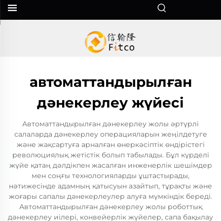
автоматтандырылған
дәнекерлеу жүйесі
Автоматтандырылған дәнекерлеу жолы әртүрлі
салаларда дәнекерлеу операцияларын жеңілдетуге
және жақсартуға арналған өнеркәсіптік өндірістегі
революциялық жетістік болып табылады. Бұл күрделі
жүйе қатаң дәлдікпен жасалған инженерлік шешімдер
мен соңғы технологияларды ұштастырады,
нәтижесінде адамның қатысуын азайтып, тұрақты және
жоғары сапалы дәнекерлеулер алуға мүмкіндік береді.
Автоматтандырылған дәнекерлеу жолы роботтық
дәнекерлеу иілері, конвейерлік жүйелер, сапа бақылау