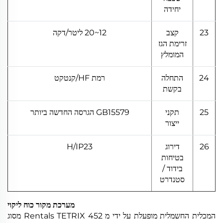
יחידה
23
קצב
12~20 ליטר/דקה
זרימת הגז
המומלץ
24
התחלה
רמת HF/קנטקט
בקשת
25
תקני
GB15579 הגרסה החדשה ביותר
ייצור
26
דירוג
H/IP23
בטיחות
בידוד /
סטנדרט
מערכת מקור כוח ליקוי
המכלית החשמלית מופעלת על ידי מ Rentals TETRIX 452 מסוג