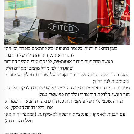
בזמן התאמה ידנית, כל ציר בתנועה יכול להתאים בנפרד, וכן ניתן
להגדיר את נקודת ההתחלה של החיבור;
כאשר מתקיימת חיבור אוטומטית, לפי פרמטרי תהליך החיבור
שהוגדרו, לפי מודל מתמטי מסויים חלק;
המערכת כוללת תכונה של זכרון נקודה של שבירת תהליך שמחזירה
אוטומטית לנקודה זו;
מערכת הבקרה האוטומטית יכולה לממש שלוש שיטות הלדקה: הלדקת
חור ראשי, הלדקת חור צדדי והלדקת פני שטח עגול;
תצורה אופציונלית של פונקציות תוכנית (הפונקציות הבאות יישמו רק
אם נכללו בחוזה העסקי): Ø
עם תכנות לא-מקוון, פונקציית הדפסה לא-מקוונת. (המאפיין הזה אינו
כולל בהסכם זה)
שירות לאחר המכירה