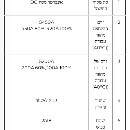
1
סוג מקור
אינברטר מסוג DC
החשמל
2
זרם
5450A
ההלחצה
450A 80%; 420A 100%
מחזור
עבודה
((40°C)
3
זרם של
5200A
חוט חם
200A 60%; 100A 100%
מחזור
עבודה
((40°C)
4
שיעור
1.3 ק"ג/שעה
פיקדון
5
שטח
18מ2
כבוש