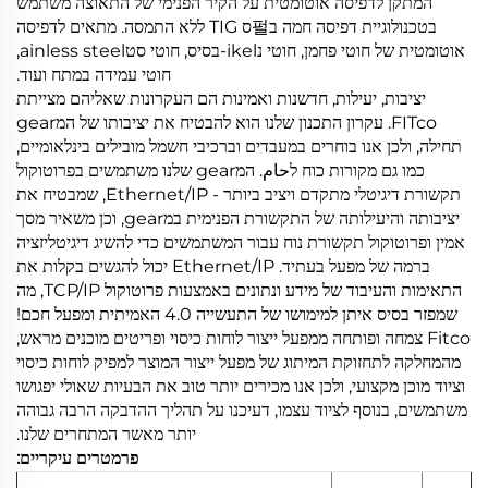
המתקן לדפיסה אוטומטית על הקיר הפנימי של התאוצה משתמש
בטכנולוגיית דפיסה חמה ב펄ס TIG ללא התמסה. מתאים לדפיסה
אוטומטית של חוטי פחמן, חוטי נikel-בסיס, חוטי סטainless steel,
חוטי עמידה במתח ועוד.
יציבות, יעילות, חדשנות ואמינות הם העקרונות שאליהם מצייתת
FITco. עקרון התכנון שלנו הוא להבטיח את יציבותו של המgear
תחילה, ולכן אנו בוחרים במעבדים וברכיבי חשמל מובילים בינלאומיים,
כמו גם מקורות כוח לحام. המgear שלנו משתמשים בפרוטוקול
תקשורת דיגיטלי מתקדם ויציב ביותר - Ethernet/IP, שמבטיח את
יציבותה והיעילותה של התקשורת הפנימית במgear, וכן משאיר מסך
אמין ופרוטוקול תקשורת נוח עבור המשתמשים כדי להשיג דיגיטליזציה
ברמה של מפעל בעתיד. Ethernet/IP יכול להגשים בקלות את
התאימות והעיבוד של מידע ונתונים באמצעות פרוטוקול TCP/IP, מה
שמפזר בסיס איתן למימושו של התעשייה 4.0 האמיתית ומפעל חכם!
Fitco צמחה ופותחה ממפעל ייצור לוחות כיסוי ופריטים מוכנים מראש,
מהמחלקה לתחזוקת המיתוג של מפעל ייצור המוצר למפיק לוחות כיסוי
וציוד מוכן מקצועי, ולכן אנו מכירים יותר טוב את הבעיות שאולי יפגושו
משתמשים, בנוסף לציוד עצמו, דעיכנו על תהליך ההדבקה הרבה גבוהה
יותר מאשר המתחרים שלנו.
פרמטרים עיקריים: