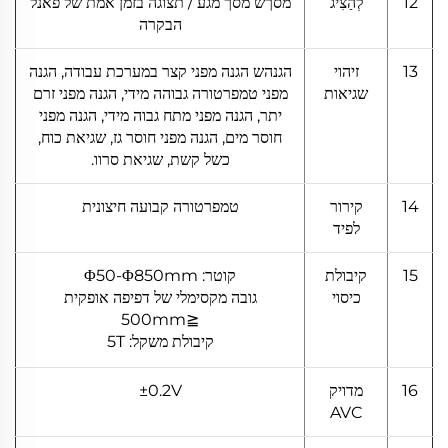
12
לְהַצִיג
מסךש מסך מגע / תצוגה בזמן אמת של פאנל
הבקרה
13
זיהוי
הגנהש הגנה מפני קצר במערכת עבודה, הגנה
שגיאות
מפני טמפרטורה גבוהה מידי, הגנה מפני זרם
יתר, הגנה מפני מתח גבוה מידי, הגנה מפני
חוסר מים, הגנה מפני חוסר גז, שגיאת כוח,
כשל קשת, שגיאת סרוו.
14
קירור
טמפרטורה קבועה חיצונית
לפיד
15
קיבולת
קוטר: Φ50-Φ850mm
כיסוי
גובה מקסימלי של דפיפה אופקית
≦500mm
קיבולת משקל: 5T
16
מדויק
±0.2V
AVC