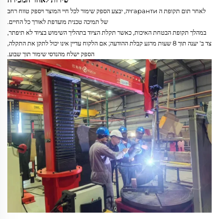
לאחר תום תקופת ה гарантиיה, יבצע הספק שימור לכל חיי המוצר ויספק טווח רחב
של תמיכה טכנית מועדפת לאורך כל החיים.
במהלך תקופת הבטחת האיכות, כאשר תקלת הציוד בתהליך השימוש בציוד לא תיפתר,
צד ב' יענה תוך 8 שעות מרגע קבלת ההודעה; אם הלקוח עדיין אינו יכול לתקן את התקלה,
הספק ישלח מהנדסי שימור תוך שבוע.