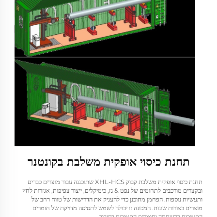
תחנת כיסוי אופקית משלבת בקונטנר
תחנת כיסוי אופקית משלבת קבוק XHL-HCS שתוכננה עבור מוצרים כבדים
ובקצרים מורכבים לתחומים של נפט & גז, כימיקלים, ייצור צפיפות, אגזרות לחץ
ותעשיות נוספות. הפחמן מתוכנן כדי להעניק את הדרישות של טווח רחב של
מוצרים בצורות שונות. המכונה זו יכולה לשמש לתסיסה מדויקת של חומרים
התומכים בהשחתה וחומרים התומכים בסיבוב.