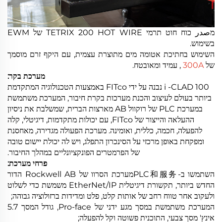
מصدر כוח חוט תרמי TETRIX 200 HOT WIRE של EWM
בשימוש.
השימוש בחתיכת אטומה מים מתוצרת עצמית, עם היקף זרם מוסמך
של
300A
, עמיד ומאובטח.
מערכת בקר:
i -CLAD 100 נבנה על ידי FITco באמצעות הטכנולוגיה המתקדמת
ביותר בעולם לעיצוב והכנת מערכות בקרת חיבור, המערכת משתמשת
במערכת PLC של רוקוול AB מארצות הברית, שמשלבת את ניסיון
ההעלאה והייצור של FITco, עם יכולות מתקדמות, דיגיטלי, קלה
להפעלה, חכמה, כללית, ואומינה. מערכת הפעולה מגדירה, מאחסנת
ומפקחת באופן מרכזי על הסינכרון התפלג, ויש לה יכולת יישום טובה
של הפרמטרים הפונקציונליים במהלך החיבור.
פרחי מערכת:
השתמשו ב-PLC和服务מערכת הסרוו של Rockwell AB הדור
החדש ביותר, תקשורת דיגיטלית EtherNet/IP משמשת כדי לשלוט
ולעקוב אחר טווח רחב של אותות קלט, פלט ומדידות ברזולוציה גבוהה;
המערכת משתמשת במסך מגע ידני של Pro-face, גודל המסך 5.7
אינץ' מסך צבעי, התוכנית פשוטה וקל להפעלה;