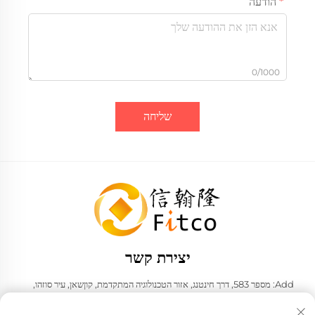
הודעה
0/1000
שליחה
יצירת קשר
Add: מספר 583, דרך חינטנג, אזור הטכנולוגיה המתקדמת, קוןשאן, עיר סוזהו,
מחוז ג'יאנגסו, הרפובליקה העממית של סין. 215316