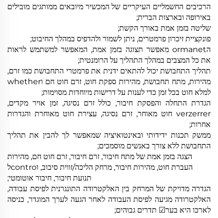
הרכיבים החשמליים העיקריים של המכשיר מיובאים ממותגים מובילים
באירופה ובארצות הברית;
שליטה בזמן אמת באורך הקשת;
פונקציית זיכרון פרמטרים, ניתן לשמור ולהדפיס במהלך החיבוט;
הormanet מאפשר תצוגה בזמן אמת, המאפשר למשתמש לראות
את כל המצבים במהלך התהליך על הרומנטית;
תהליך התחבושת יכול להתאים ידנית את פרמטרי התחבושת כמו זרם,
מהירות, מתח תחבושת, מהירות ספקת חוט, זרם חוט חם וwhether
למלא חוט בכל זמן כדי לענות על דרישות מיוחדות מסוימות;
הגדרת התחלה והפסקת חיבור, כולל זרם נסיגה, זמן אויר מקדים,
verzerrer חוט מאוחר, זרם נסיגה, עצירת חוט מאוחרת והגדרות
אחרות;
ממשק תכנות ידידותי ובאינטואיציה שמאפשר לך להבין את תהליך
התחבושת ללא צורך באנשים מוסמכים;
הצגה בזמן אמת של מתח חיבור, זרם חיבור, זרם חוט חם, מהירות
העברת חוט, מהירות חיבור, מרחק הליכה/זווית סיבוב, וcontroל
תנועת חיבור, חיבור אוטומטי;
הגדרה מדויקת של המרחק בין האלקטרודה התונגרנית לפיסת עבודה,
האלקטרודה מגיעה לפיסת העבודה לאחר הגעה לערך המוגדר, כניסה
לארכו היא בער☑ תדרים גבוהים;