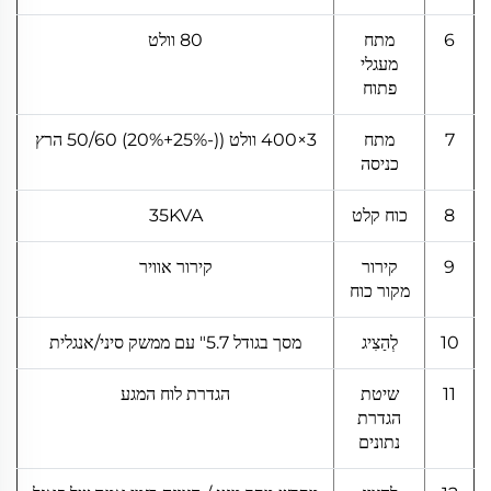
6
מתח
80 וולט
מעגלי
פתוח
7
מתח
3×400 וולט ((-25%+20%) 50/60 הרץ
כניסה
8
כוח קלט
35KVA
9
קירור
קירור אוויר
מקור כוח
10
לְהַצִיג
מסך בגודל 5.7" עם ממשק סיני/אנגלית
11
שיטת
הגדרת לוח המגע
הגדרת
נתונים