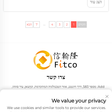
הצג עוד
...
הקודם
1
2
3
4
7
הבא
צרו קשר
Add: מספר 583, דרך חינטנג, אזור הטכנולוגיה המתקדמת, קוןשאן, עיר סוזהו,
מחוז ג'יאנגסו, הרפובליקה העממית של סין. 215316
טלפון:
+86-137 6186 0079
We value your privacy
אֶלֶקטרוֹנִי:
[email protected]
We use cookies and similar tools to provide our services.