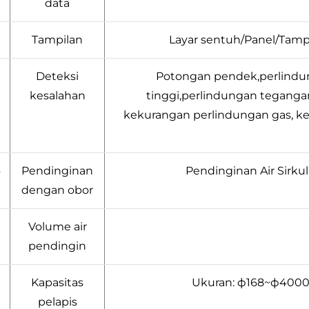
data
Tampilan
Layar sentuh/Panel/Tampi
Deteksi
Potongan pendek,perlindun
kesalahan
tinggi,perlindungan tegangan
kekurangan perlindungan gas, ke
4
Pendinginan
Pendinginan Air Sirku
dengan obor
Volume air
pendingin
Kapasitas
Ukuran: ф168~ф4000
pelapis