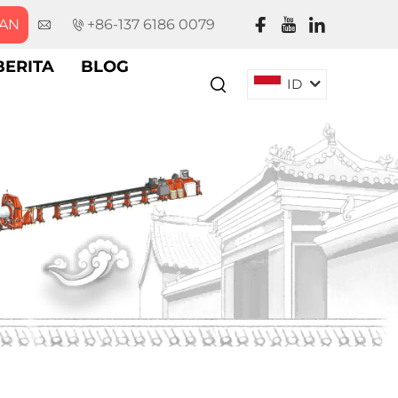
AN
+86-137 6186 0079
BERITA
BLOG
ID