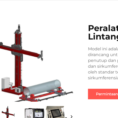
Perala
Lintan
Model ini ada
dirancang unt
penutup dan p
dan sirkumfer
oleh standar t
sirkumferensia
Permintaan
informasi