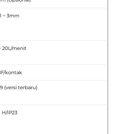
1 ~ 3mm
~ 20L/menit
F/kontak
9 (versi terbaru)
H/IP23