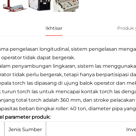
Ikhtisar
Produk 
ama pengelasan longitudinal, sistem pengelasan mengad
 operator tidak dapat bergerak.
alam penyambungan lingkaran, sistem las menggunakan 
rator tidak perlu bergerak, tetapi hanya berpartisipasi da
epala torch las dipasang di ujung balok operator dan 
k turun torch las untuk mencapai kontak torch las deng
anjang total torch adalah 360 mm, dan stroke pelacakan
apasitas beban bingkai roller: 40 ton, diameter pipa y
el parameter produk:
Jenis Sumber
Inve