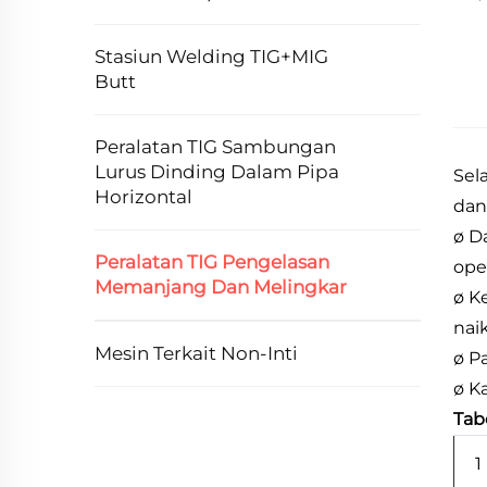
Stasiun Welding TIG+MIG
Butt
Peralatan TIG Sambungan
Lurus Dinding Dalam Pipa
Sel
Horizontal
dan
ø D
Peralatan TIG Pengelasan
ope
Memanjang Dan Melingkar
ø K
nai
Mesin Terkait Non-Inti
ø P
ø K
Tab
1