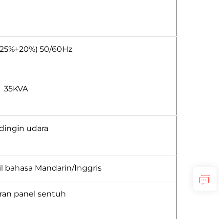
-25%+20%) 50/60Hz
35KVA
dingin udara
il bahasa Mandarin/Inggris
ran panel sentuh