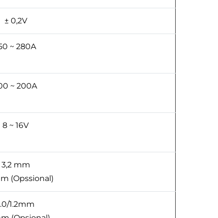
± 0,2V
50 ~ 280A
00 ~ 200A
8 ~ 16V
3,2 mm
m (Opssional)
1.0/1.2mm
m (Opsional)