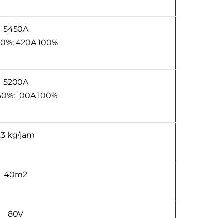
5450A
0%; 420A 100%
5200A
60%; 100A 100%
1,3 kg/jam
40m2
80V