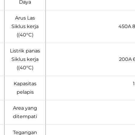
Daya
Arus Las
Siklus kerja
450A 8
((40°C)
Listrik panas
Siklus kerja
200A 
((40°C)
Kapasitas
pelapis
Area yang
ditempati
Tegangan