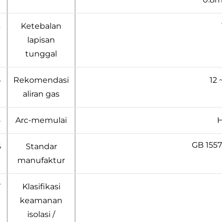
3
Ketebalan
lapisan
tunggal
4
Rekomendasi
12 
aliran gas
5
Arc-memulai
H
GB 1557
6
Standar
manufaktur
7
Klasifikasi
keamanan
isolasi /