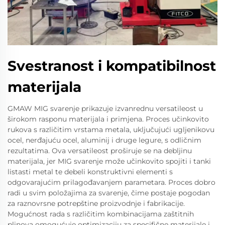
Svestranost i kompatibilnost
materijala
GMAW MIG svarenje prikazuje izvanrednu versatileost u
širokom rasponu materijala i primjena. Proces učinkovito
rukova s različitim vrstama metala, uključujući ugljenikovu
ocel, nerđajuću ocel, aluminij i druge legure, s odličnim
rezultatima. Ova versatileost proširuje se na debljinu
materijala, jer MIG svarenje može učinkovito spojiti i tanki
listasti metal te debeli konstruktivni elementi s
odgovarajućim prilagođavanjem parametara. Proces dobro
radi u svim položajima za svarenje, čime postaje pogodan
za raznovrsne potrepštine proizvodnje i fabrikacije.
Mogućnost rada s različitim kombinacijama zaštitnih
plinova omogućuje optimizaciju za specifične materijale i