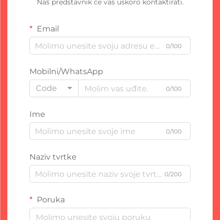
Naš predstavnik će vas uskoro kontaktirati.
Email
0/100
Mobilni/WhatsApp
Code
0/100
Ime
0/100
Naziv tvrtke
0/200
Poruka