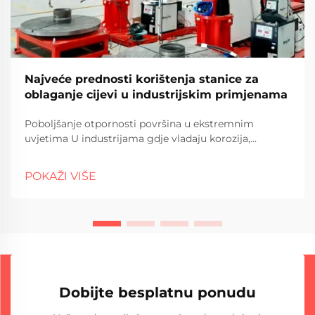
Najveće prednosti korištenja stanice za
oblaganje cijevi u industrijskim primjenama
Poboljšanje otpornosti površina u ekstremnim
uvjetima U industrijama gdje vladaju korozija,
trošenje i visoki tlakovi, važno je osigurati integritet i
izdržljivost cjevovoda kako bi se održala operativna
POKAŽI VIŠE
učinkovitost. Stanica za oblaganje cijevi omogućuje
dodavanje zaštitnog sloja na površinu cijevi, čime se
povećava otpornost na oštećenja i produžuje vijek
trajanja sustava.
Dobijte besplatnu ponudu