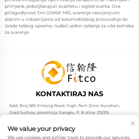
primjene, poboljšavajući kvalitetu i izgled svarka. Ova
prilagodljivost čini GMAW MIG svarenje neocjenjivim
alatom u industrijama od automobilskog proizvodnje do
izrade teškog opreme, nudeći jedno rješenje za više potreba
za svarenje.
KONTAKTIRAJ NAS
Add: Broj 583 Xintang Road, High-Tech Zone, Kunshan,
Grad Suzhou, provincija Jiangsu, P. R. Kina. 215316
Tel:
+86-137 6186 0079
We value your privacy
E-mail:
[email protected]
We use cookies and similar tools to provide our services.