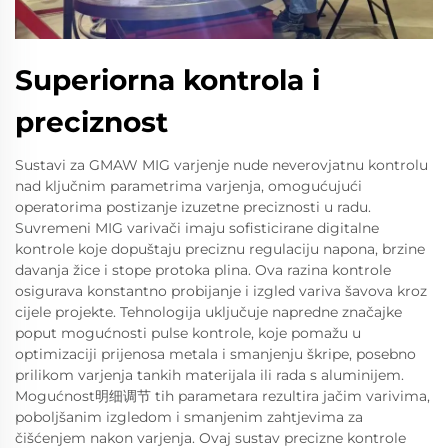
Superiorna kontrola i
preciznost
Sustavi za GMAW MIG varjenje nude neverovjatnu kontrolu
nad ključnim parametrima varjenja, omogućujući
operatorima postizanje izuzetne preciznosti u radu.
Suvremeni MIG varivači imaju sofisticirane digitalne
kontrole koje dopuštaju preciznu regulaciju napona, brzine
davanja žice i stope protoka plina. Ova razina kontrole
osigurava konstantno probijanje i izgled variva šavova kroz
cijele projekte. Tehnologija uključuje napredne značajke
poput mogućnosti pulse kontrole, koje pomažu u
optimizaciji prijenosa metala i smanjenju škripe, posebno
prilikom varjenja tankih materijala ili rada s aluminijem.
Mogućnost明细调节 tih parametara rezultira jačim varivima,
poboljšanim izgledom i smanjenim zahtjevima za
čišćenjem nakon varjenja. Ovaj sustav precizne kontrole