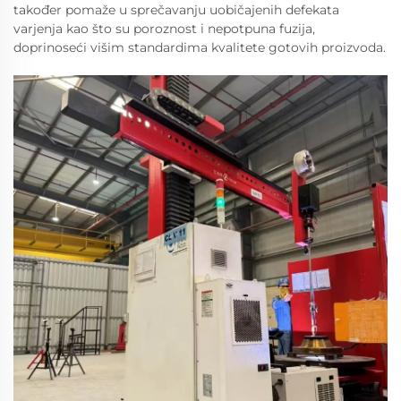
također pomaže u sprečavanju uobičajenih defekata
varjenja kao što su poroznost i nepotpuna fuzija,
doprinoseći višim standardima kvalitete gotovih proizvoda.