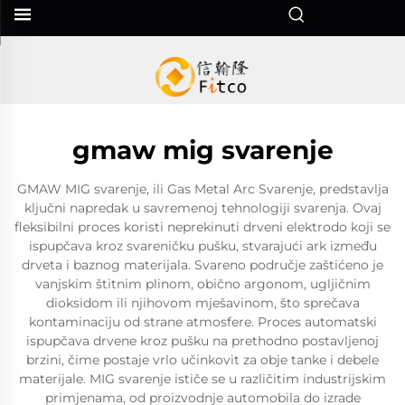
gmaw mig svarenje
GMAW MIG svarenje, ili Gas Metal Arc Svarenje, predstavlja
ključni napredak u savremenoj tehnologiji svarenja. Ovaj
fleksibilni proces koristi neprekinuti drveni elektrodo koji se
ispupčava kroz svareničku pušku, stvarajući ark između
drveta i baznog materijala. Svareno područje zaštićeno je
vanjskim štitnim plinom, obično argonom, ugljičnim
dioksidom ili njihovom mješavinom, što sprečava
kontaminaciju od strane atmosfere. Proces automatski
ispupčava drvene kroz pušku na prethodno postavljenoj
brzini, čime postaje vrlo učinkovit za obje tanke i debele
materijale. MIG svarenje ističe se u različitim industrijskim
primjenama, od proizvodnje automobila do izrade