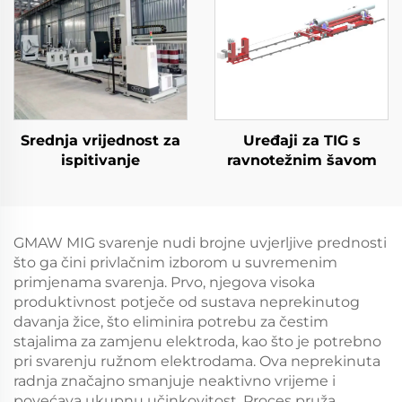
Srednja vrijednost za
Uređaji za TIG s
ispitivanje
ravnotežnim šavom
GMAW MIG svarenje nudi brojne uvjerljive prednosti
što ga čini privlačnim izborom u suvremenim
primjenama svarenja. Prvo, njegova visoka
produktivnost potječe od sustava neprekinutog
davanja žice, što eliminira potrebu za čestim
stajalima za zamjenu elektroda, kao što je potrebno
pri svarenju ružnom elektrodama. Ova neprekinuta
radnja značajno smanjuje neaktivno vrijeme i
povećava ukupnu učinkovitost. Proces pruža