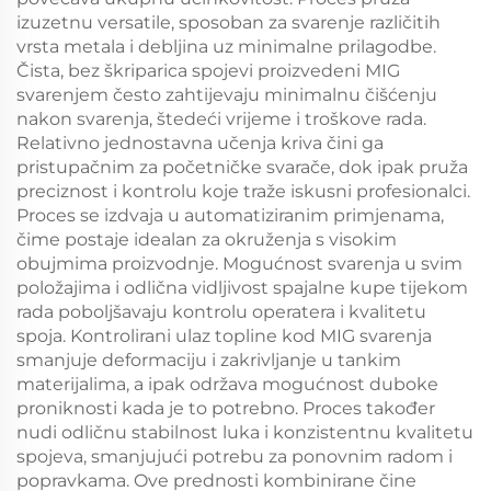
izuzetnu versatile, sposoban za svarenje različitih
vrsta metala i debljina uz minimalne prilagodbe.
Čista, bez škriparica spojevi proizvedeni MIG
svarenjem često zahtijevaju minimalnu čišćenju
nakon svarenja, štedeći vrijeme i troškove rada.
Relativno jednostavna učenja kriva čini ga
pristupačnim za početničke svarače, dok ipak pruža
preciznost i kontrolu koje traže iskusni profesionalci.
Proces se izdvaja u automatiziranim primjenama,
čime postaje idealan za okruženja s visokim
obujmima proizvodnje. Mogućnost svarenja u svim
položajima i odlična vidljivost spajalne kupe tijekom
rada poboljšavaju kontrolu operatera i kvalitetu
spoja. Kontrolirani ulaz topline kod MIG svarenja
smanjuje deformaciju i zakrivljanje u tankim
materijalima, a ipak održava mogućnost duboke
proniknosti kada je to potrebno. Proces također
nudi odličnu stabilnost luka i konzistentnu kvalitetu
spojeva, smanjujući potrebu za ponovnim radom i
popravkama. Ove prednosti kombinirane čine