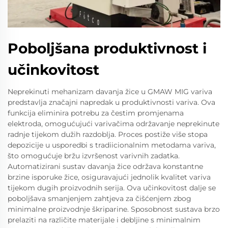
Poboljšana produktivnost i
učinkovitost
Neprekinuti mehanizam davanja žice u GMAW MIG variva
predstavlja značajni napredak u produktivnosti variva. Ova
funkcija eliminira potrebu za čestim promjenama
elektroda, omogućujući varivačima održavanje neprekinute
radnje tijekom dužih razdoblja. Proces postiže više stopa
depozicije u usporedbi s tradiicionalnim metodama variva,
što omogućuje bržu izvršenost varivnih zadatka.
Automatizirani sustav davanja žice održava konstantne
brzine isporuke žice, osiguravajući jednolik kvalitet variva
tijekom dugih proizvodnih serija. Ova učinkovitost dalje se
poboljšava smanjenjem zahtjeva za čišćenjem zbog
minimalne proizvodnje škriparine. Sposobnost sustava brzo
prelaziti na različite materijale i debljine s minimalnim