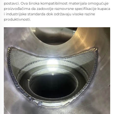
postavci. Ova široka kompatibilnost materijala omogućuje
proizvođačima da zadovolje raznovrsne specifikacije kupaca
i industrijske standarda dok održavaju visoke razine
produktivnosti.