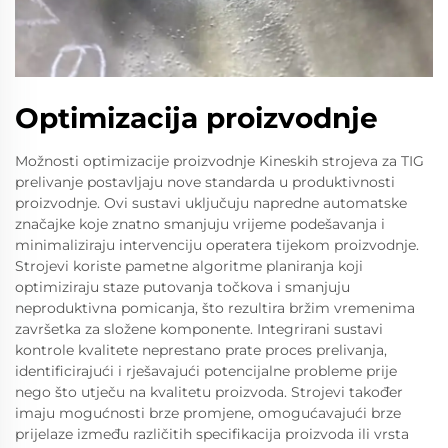
Optimizacija proizvodnje
Možnosti optimizacije proizvodnje Kineskih strojeva za TIG
prelivanje postavljaju nove standarda u produktivnosti
proizvodnje. Ovi sustavi uključuju napredne automatske
značajke koje znatno smanjuju vrijeme podešavanja i
minimaliziraju intervenciju operatera tijekom proizvodnje.
Strojevi koriste pametne algoritme planiranja koji
optimiziraju staze putovanja točkova i smanjuju
neproduktivna pomicanja, što rezultira bržim vremenima
završetka za složene komponente. Integrirani sustavi
kontrole kvalitete neprestano prate proces prelivanja,
identificirajući i rješavajući potencijalne probleme prije
nego što utječu na kvalitetu proizvoda. Strojevi također
imaju mogućnosti brze promjene, omogućavajući brze
prijelaze između različitih specifikacija proizvoda ili vrsta