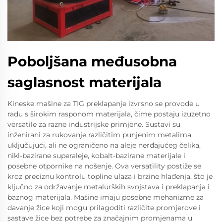
Poboljšana međusobna
saglasnost materijala
Kineske mašine za TIG preklapanje izvrsno se provode u
radu s širokim rasponom materijala, čime postaju izuzetno
versatile za razne industrijske primjene. Sustavi su
inženirani za rukovanje različitim punjenim metalima,
uključujući, ali ne ograničeno na aleje nerđajućeg čelika,
nikl-bazirane superaleje, kobalt-bazirane materijale i
posebne otpornike na nošenje. Ova versatility postiže se
kroz preciznu kontrolu topline ulaza i brzine hlađenja, što je
ključno za održavanje metalurških svojstava i preklapanja i
baznog materijala. Mašine imaju posebne mehanizme za
davanje žice koji mogu prilagoditi različite promjerove i
sastave žice bez potrebe za značajnim promjenama u