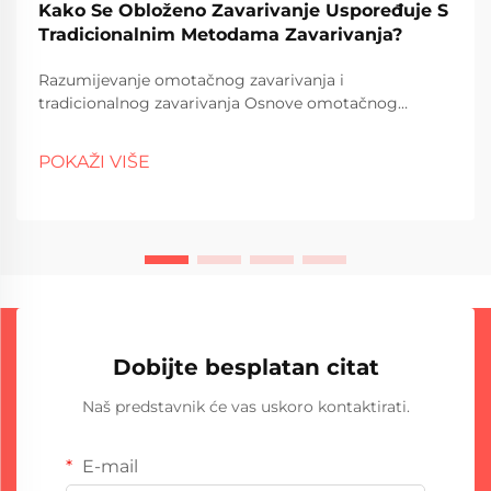
Kako Se Obloženo Zavarivanje Uspoređuje S
Tradicionalnim Metodama Zavarivanja?
Razumijevanje omotačnog zavarivanja i
tradicionalnog zavarivanja Osnove omotačnog
zavarivanja Omotačno zavarivanje, ponekad nazvano
omotač, u osnovi uključuje spajanje različitih metala
POKAŽI VIŠE
zajedno primjenom sloja metala otpornog na koroziju
na drugi materijal. -Taj...
Dobijte besplatan citat
Naš predstavnik će vas uskoro kontaktirati.
E-mail