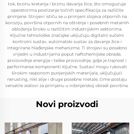
tok, brzinu kretanja i brzinu davanja žice, što omogućuje
operatorima postizanje točnih specifikacija za različite
primjene. Strojevi ističu se u primjeni slojeva otpornih na
koroziju, površina otpornih na oštrénje i posebnih metalnih
obloženja široko u različitim industrijskim sektorima.
Ključne tehnološke značajke uključuju digitalni sučelni
kontrolni sustav, automatski sustav za davanje žice i
integrirane hlađenjske mehanizme. Ti strojevi su posebno
vrijedni u industrijama poput naftohemijske obrade,
proizvodnje energije i teške proizvodnje, gdje je trajnost i
performanse komponenti ključne. Sustavi mogu rukovati
širokim rasponom punjenjskih materijala, uključujući
nerusting, nikl alije i druge posebne metale, čime postaju
versatile alatovi za primjenu u inženjerskoj obradi površina.
Novi proizvodi