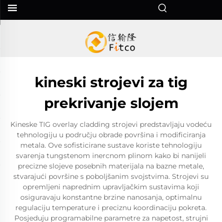
kineski strojevi za tig
prekrivanje slojem
Kineske TIG overlay cladding strojevi predstavljaju vodeću
tehnologiju u području obrade površina i modificiranja
metala. Ove sofisticirane sustave koriste tehnologiju
svarenja tungstenom inercnom plinom kako bi nanijeli
precizne slojeve posebnih materijala na bazne metale,
stvarajući površine s poboljšanim svojstvima. Strojevi su
opremljeni naprednim upravljačkim sustavima koji
osiguravaju konstantne brzine nanosanja, optimalnu
regulaciju temperature i preciznu koordinaciju pokreta.
Posjeduju programabilne parametre za napetost, strujni