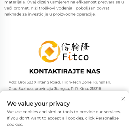
materijala. Ovaj dizajn usmjeren na efikasnost pretvara se u
veći promet, niži troškovi vođenja i poboljšan povrat
naknade za investicije u proizvodne operacije.
KONTAKTIRAJTE NAS
Add: Broj 583 Xintang Road, High-Tech Zone, Kunshan,
Grad Suzhou, provincija Jiangsu, P. R. Kina. 215316
Tel:
+86-137 6186 0079
We value your privacy
E-mail:
[email protected]
We use cookies and similar tools to provide our services.
If you don't want to accept all cookies, click Personalize
cookies.
Copyright © 2026 Faith-Han Intelligent Technology Co., Ltd.