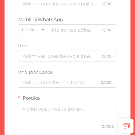
0/100
Mobilni/WhatsApp
Code
0/100
Ime
0/100
Ime poduzeća
0/200
Poruka
0/1000