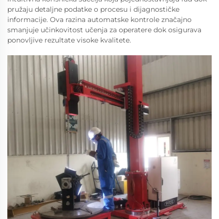
pružaju detaljne podatke o procesu i dijagnostičke
informacije. Ova razina automatske kontrole značajno
smanjuje učinkovitost učenja za operatere dok osigurava
ponovljive rezultate visoke kvalitete.