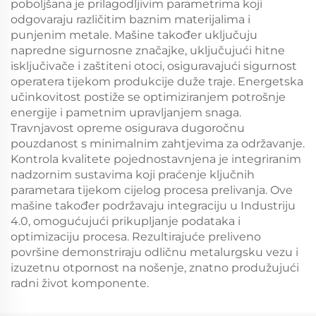
poboljšana je prilagodljivim parametrima koji
odgovaraju različitim baznim materijalima i
punjenim metale. Mašine također uključuju
napredne sigurnosne značajke, uključujući hitne
isključivače i zaštiteni otoci, osiguravajući sigurnost
operatera tijekom produkcije duže traje. Energetska
učinkovitost postiže se optimiziranjem potrošnje
energije i pametnim upravljanjem snaga.
Travnjavost opreme osigurava dugoročnu
pouzdanost s minimalnim zahtjevima za održavanje.
Kontrola kvalitete pojednostavnjena je integriranim
nadzornim sustavima koji praćenje ključnih
parametara tijekom cijelog procesa prelivanja. Ove
mašine također podržavaju integraciju u Industriju
4.0, omogućujući prikupljanje podataka i
optimizaciju procesa. Rezultirajuće preliveno
površine demonstriraju odličnu metalurgsku vezu i
izuzetnu otpornost na nošenje, znatno produžujući
radni život komponente.