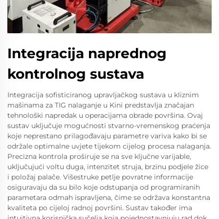
Integracija naprednog
kontrolnog sustava
Integracija sofisticiranog upravljačkog sustava u kliznim
mašinama za TIG nalaganje u Kini predstavlja značajan
tehnološki napredak u operacijama obrade površina. Ovaj
sustav uključuje mogućnosti stvarno-vremenskog praćenja
koje neprestano prilagođavaju parametre variva kako bi se
održale optimalne uvjete tijekom cijelog procesa nalaganja.
Precizna kontrola proširuje se na sve ključne varijable,
uključujući voltu duga, intenzitet struja, brzinu podjele žice
i položaj palače. Višestruke petlje povratne informacije
osiguravaju da su bilo koje odstupanja od programiranih
parametara odmah ispravljena, čime se održava konstantna
kvaliteta po cijeloj radnoj površini. Sustav također ima
intuitivna korisnička sučelja koja pojednostavnjuju rad dok