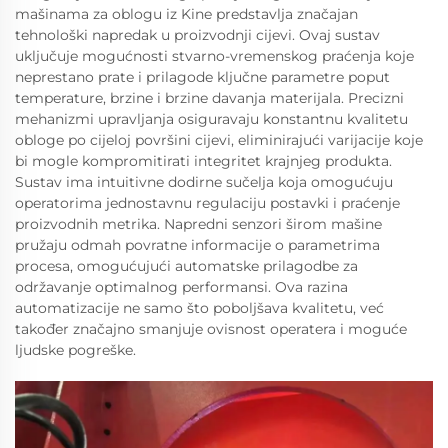
mašinama za oblogu iz Kine predstavlja značajan
tehnološki napredak u proizvodnji cijevi. Ovaj sustav
uključuje mogućnosti stvarno-vremenskog praćenja koje
neprestano prate i prilagode ključne parametre poput
temperature, brzine i brzine davanja materijala. Precizni
mehanizmi upravljanja osiguravaju konstantnu kvalitetu
obloge po cijeloj površini cijevi, eliminirajući varijacije koje
bi mogle kompromitirati integritet krajnjeg produkta.
Sustav ima intuitivne dodirne sučelja koja omogućuju
operatorima jednostavnu regulaciju postavki i praćenje
proizvodnih metrika. Napredni senzori širom mašine
pružaju odmah povratne informacije o parametrima
procesa, omogućujući automatske prilagodbe za
održavanje optimalnog performansi. Ova razina
automatizacije ne samo što poboljšava kvalitetu, već
također značajno smanjuje ovisnost operatera i moguće
ljudske pogreške.