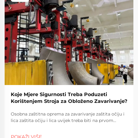
Koje Mjere Sigurnosti Treba Poduzeti
Korištenjem Stroja za Obloženo Zavarivanje?
Osobna zaštitna oprema za zavarivanje zaštita očiju i
lica zaštita očiju i lica uvijek treba biti na prvom
mjestu kada se zavariva zavarivanje jer one ptice i UV
zrake mogu stvarno napraviti neke štete. -Očare ili
POKAŽI VIŠE