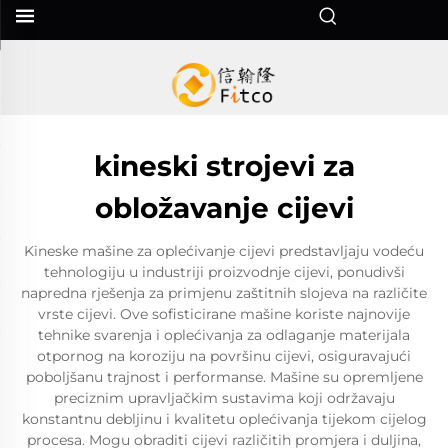
kineski strojevi za
obložavanje cijevi
Kineske mašine za oplećivanje cijevi predstavljaju vodeću
tehnologiju u industriji proizvodnje cijevi, ponudivši
napredna rješenja za primjenu zaštitnih slojeva na različite
vrste cijevi. Ove sofisticirane mašine koriste najnovije
tehnike svarenja i oplećivanja za odlaganje materijala
otpornog na koroziju na površinu cijevi, osiguravajući
poboljšanu trajnost i performanse. Mašine su opremljene
preciznim upravljačkim sustavima koji održavaju
konstantnu debljinu i kvalitetu oplećivanja tijekom cijelog
procesa. Mogu obraditi cijevi različitih promjera i duljina,