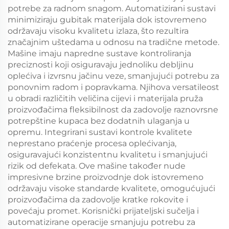
potrebe za radnom snagom. Automatizirani sustavi
minimiziraju gubitak materijala dok istovremeno
održavaju visoku kvalitetu izlaza, što rezultira
značajnim uštedama u odnosu na tradične metode.
Mašine imaju napredne sustave kontroliranja
preciznosti koji osiguravaju jednoliku debljinu
oplećiva i izvrsnu jačinu veze, smanjujući potrebu za
ponovnim radom i popravkama. Njihova versatileost
u obradi različitih veličina cijevi i materijala pruža
proizvođačima fleksibilnost da zadovolje raznovrsne
potrepštine kupaca bez dodatnih ulaganja u
opremu. Integrirani sustavi kontrole kvalitete
neprestano praćenje procesa oplećivanja,
osiguravajući konzistentnu kvalitetu i smanjujući
rizik od defekata. Ove mašine također nude
impresivne brzine proizvodnje dok istovremeno
održavaju visoke standarde kvalitete, omogućujući
proizvođačima da zadovolje kratke rokovite i
povećaju promet. Korisnički prijateljski sučelja i
automatizirane operacije smanjuju potrebu za