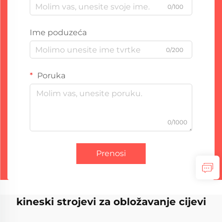
0/100
Ime poduzeća
0/200
Poruka
0/1000
Prenosi
kineski strojevi za obložavanje cijevi