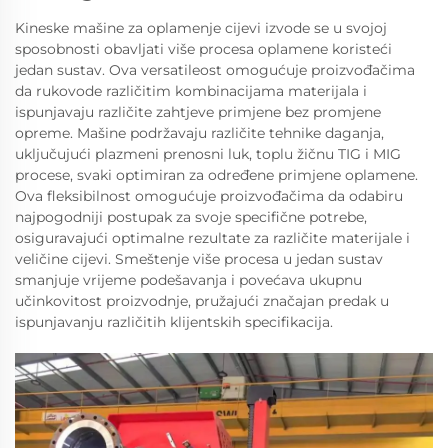
Kineske mašine za oplamenje cijevi izvode se u svojoj
sposobnosti obavljati više procesa oplamene koristeći
jedan sustav. Ova versatileost omogućuje proizvođačima
da rukovode različitim kombinacijama materijala i
ispunjavaju različite zahtjeve primjene bez promjene
opreme. Mašine podržavaju različite tehnike daganja,
uključujući plazmeni prenosni luk, toplu žičnu TIG i MIG
procese, svaki optimiran za određene primjene oplamene.
Ova fleksibilnost omogućuje proizvođačima da odabiru
najpogodniji postupak za svoje specifične potrebe,
osiguravajući optimalne rezultate za različite materijale i
veličine cijevi. Smeštenje više procesa u jedan sustav
smanjuje vrijeme podešavanja i povećava ukupnu
učinkovitost proizvodnje, pružajući značajan predak u
ispunjavanju različitih klijentskih specifikacija.