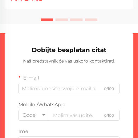
zaštitne zaštite nisu samo preporuka...
Dobijte besplatan citat
Naš predstavnik će vas uskoro kontaktirati.
E-mail
0/100
Mobilni/WhatsApp
Code
0/100
Ime