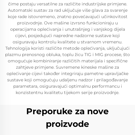
čime postaju versatilne za različite industrijske primjene.
Automatski sustav za rad uključuje više glava za svarenje
koje rade istovremeno, znatno povećavajući učinkovitost
proizvodnje. Ove mašine izvrsno funkcioniraju u
operacijama oplećivanja i unutrašnjeg i vanjskog dijela
cijevi, posjedujući napredne nadzorne sustave koji
osiguravaju kontrolu kvalitete u stvarnom vremenu.
Tehnologija koristi različite metode oplećivanja, uključujući
plazmu prenosnog obluka, toplu žicu TIG i MIG procese, što
omogućuje kombiniranje različitih materijala i specifične
zahtjeve primjene. Suvremene kineske mašine za
oplećivanje cijevi također integriraju pametne upravljačke
sustave koji omogućuju udaljenu nadzor i prilagođavanje
parametara, osiguravajući optimalnu performancu i
konzistentnu kvalitetu tijekom serije proizvodnje.
Preporuke za nove
proizvode