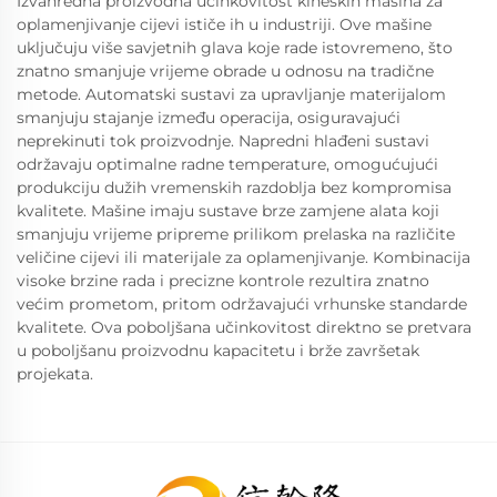
Izvanredna proizvodna učinkovitost kineskih mašina za
oplamenjivanje cijevi ističe ih u industriji. Ove mašine
uključuju više savjetnih glava koje rade istovremeno, što
znatno smanjuje vrijeme obrade u odnosu na tradične
metode. Automatski sustavi za upravljanje materijalom
smanjuju stajanje između operacija, osiguravajući
neprekinuti tok proizvodnje. Napredni hlađeni sustavi
održavaju optimalne radne temperature, omogućujući
produkciju dužih vremenskih razdoblja bez kompromisa
kvalitete. Mašine imaju sustave brze zamjene alata koji
smanjuju vrijeme pripreme prilikom prelaska na različite
veličine cijevi ili materijale za oplamenjivanje. Kombinacija
visoke brzine rada i precizne kontrole rezultira znatno
većim prometom, pritom održavajući vrhunske standarde
kvalitete. Ova poboljšana učinkovitost direktno se pretvara
u poboljšanu proizvodnu kapacitetu i brže završetak
projekata.