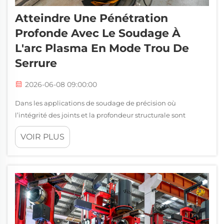
Atteindre Une Pénétration
Profonde Avec Le Soudage À
L'arc Plasma En Mode Trou De
Serrure
2026-06-08 09:00:00
Dans les applications de soudage de précision où
l’intégrité des joints et la profondeur structurale sont
primordiales, le soudage à l’arc plasma se distingue
VOIR PLUS
comme l’un des procédés les plus performants disponibles
pour les fabricants industriels. Contrairement aux
méthodes conventionnelles de soudage à l’arc qui
reposent sur...