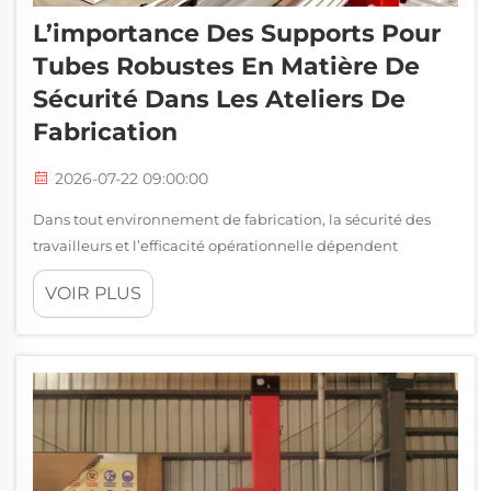
L’importance Des Supports Pour
Tubes Robustes En Matière De
Sécurité Dans Les Ateliers De
Fabrication
2026-07-22 09:00:00
Dans tout environnement de fabrication, la sécurité des
travailleurs et l’efficacité opérationnelle dépendent
fortement de la qualité des équipements utilisés pour
VOIR PLUS
supporter et positionner les pièces à usiner. Parmi les outils
les plus essentiels sur tout plancher d’atelier ou chantier,
les supports pour tubes jouent un rôle fondamental...