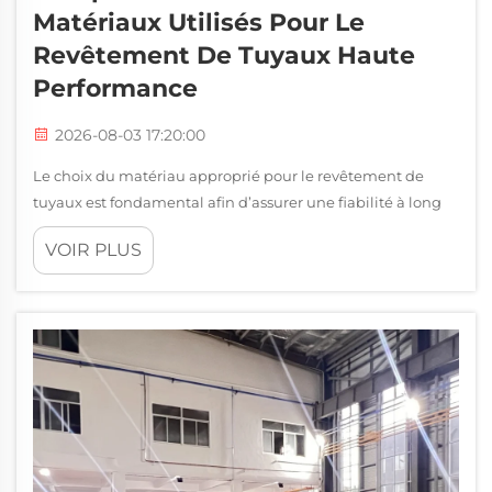
Matériaux Utilisés Pour Le
Revêtement De Tuyaux Haute
Performance
2026-08-03 17:20:00
Le choix du matériau approprié pour le revêtement de
tuyaux est fondamental afin d’assurer une fiabilité à long
terme et une rentabilité dans des environnements
VOIR PLUS
industriels exigeants. Le revêtement de tuyaux constitue
une couche protectrice qui empêche la corrosion, prolonge
la durée de vie des équipements et maintient…