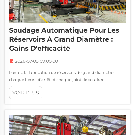
Soudage Automatique Pour Les
Réservoirs À Grand Diamètre :
Gains D’efficacité
2026-07-08 09:00:00
Lors de la fabrication de réservoirs de grand diamètre,
chaque heure d’arrêt et chaque joint de soudure
défectueux entraînent des coûts importants. Le soudage
VOIR PLUS
automatisé s’est imposé comme la solution déterminante
pour les fabricants qui doivent maintenir un débit élevé
sans sacr...