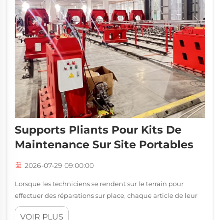
Supports Pliants Pour Kits De
Maintenance Sur Site Portables
2026-07-29 09:00:00
Lorsque les techniciens se rendent sur le terrain pour
effectuer des réparations sur place, chaque article de leur
kit doit justifier sa présence. Les supports pour tubes
VOIR PLUS
comptent parmi les outils les plus essentiels qu’ils