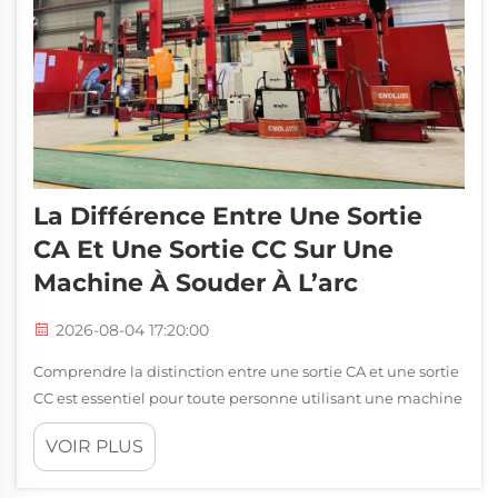
La Différence Entre Une Sortie
CA Et Une Sortie CC Sur Une
Machine À Souder À L’arc
2026-08-04 17:20:00
Comprendre la distinction entre une sortie CA et une sortie
CC est essentiel pour toute personne utilisant une machine
à souder à l’arc. Le type de courant produit par votre
VOIR PLUS
machine à souder à l’arc influence directement la qualité
de la soudure, la compatibilité avec les matériaux et