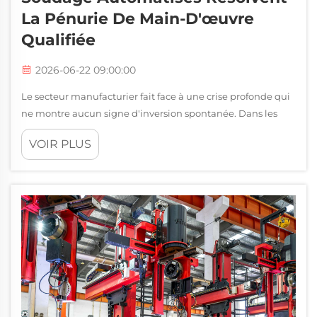
La Pénurie De Main-D'œuvre
Qualifiée
2026-06-22 09:00:00
Le secteur manufacturier fait face à une crise profonde qui
ne montre aucun signe d'inversion spontanée. Dans les
ateliers de fabrication, les chantiers navals, les entreprises
VOIR PLUS
de pose de pipelines et les fabricants d'équipements
lourds, le nombre de soudeurs qualifiés continue de
diminuer, tandis que...