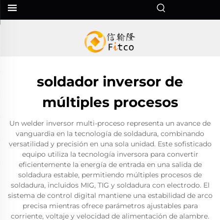
soldador inversor de
múltiples procesos
Un welder inversor multi-proceso representa un avance de
vanguardia en la tecnología de soldadura, combinando
versatilidad y precisión en una sola unidad. Este sofisticado
equipo utiliza la tecnología inversora para convertir
eficientemente la energía de entrada en una salida de
soldadura estable, permitiendo múltiples procesos de
soldadura, incluidos MIG, TIG y soldadura con electrodo. El
sistema de control digital mantiene una estabilidad de arco
precisa mientras ofrece parámetros ajustables para
corriente, voltaje y velocidad de alimentación de alambre.