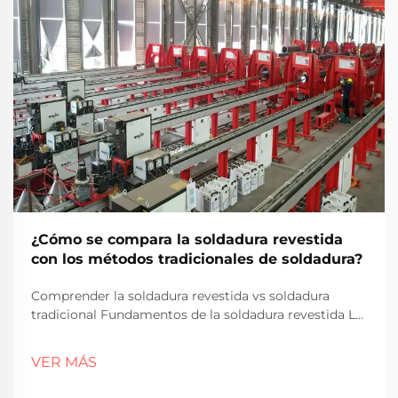
¿Cómo se compara la soldadura revestida
con los métodos tradicionales de soldadura?
Comprender la soldadura revestida vs soldadura
tradicional Fundamentos de la soldadura revestida La
soldadura revestida, a veces llamada revestimiento,
básicamente implica unir diferentes metales juntos
VER MÁS
mediante la aplicación de una capa de metal
resistente a la corrosión sobre otro material. El te...