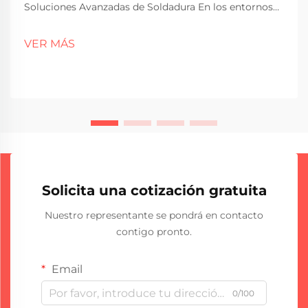
Soluciones Avanzadas de Soldadura En los entornos
industriales actuales exigentes, mantener el tiempo
de actividad y minimizar los costos de
VER MÁS
mantenimiento son prioridades máximas para las
instalaciones que buscan mejorar su productividad.
Una de las...
Solicita una cotización gratuita
Nuestro representante se pondrá en contacto
contigo pronto.
Email
0/100