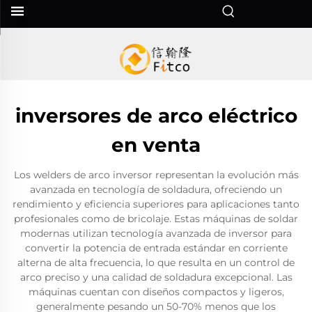
inversores de arco eléctrico
en venta
Los welders de arco inversor representan la evolución más
avanzada en tecnología de soldadura, ofreciendo un
rendimiento y eficiencia superiores para aplicaciones tanto
profesionales como de bricolaje. Estas máquinas de soldar
modernas utilizan tecnología avanzada de inversor para
convertir la potencia de entrada estándar en corriente
alterna de alta frecuencia, lo que resulta en un control de
arco preciso y una calidad de soldadura excepcional. Las
máquinas cuentan con diseños compactos y ligeros,
generalmente pesando un 50-70% menos que los