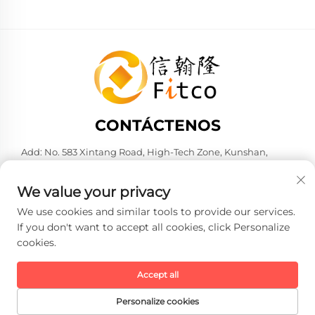
CONTÁCTENOS
Add: No. 583 Xintang Road, High-Tech Zone, Kunshan,
Suzhou City, Jiangsu Province, P. R. China. 215316
Tel:
+86-137 6186 0079
We value your privacy
Correo electrónico:
[email protected]
We use cookies and similar tools to provide our services.
If you don't want to accept all cookies, click Personalize
cookies.
Copyright © 2026 Faith-Han Intelligent Technology Co., Ltd.
Todos los derechos reservados. -
Política de Privacidad
Accept all
Personalize cookies