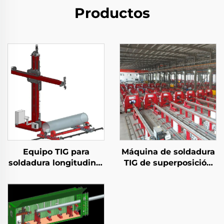
Productos
Equipo TIG para
Máquina de soldadura
soldadura longitudinal
TIG de superposición
y circunferencial
de revestimiento de
tuberías de petróleo y
gas