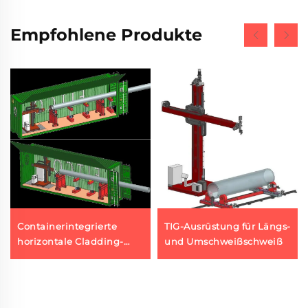
Empfohlene Produkte
Containerintegrierte
TIG-Ausrüstung für Längs-
horizontale Cladding-
und Umschweißschweiß
Station