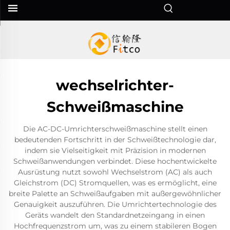
wechselrichter-
Schweißmaschine
Die AC-DC-Umrichterschweißmaschine stellt einen
bedeutenden Fortschritt in der Schweißtechnologie dar,
indem sie Vielseitigkeit mit Präzision in modernen
Schweißanwendungen verbindet. Diese hochentwickelte
Ausrüstung nutzt sowohl Wechselstrom (AC) als auch
Gleichstrom (DC) Stromquellen, was es ermöglicht, eine
breite Palette an Schweißaufgaben mit außergewöhnlicher
Genauigkeit auszuführen. Die Umrichtertechnologie des
Geräts wandelt den Standardnetzeingang in einen
Hochfrequenzstrom um, was zu einem stabileren Bogen