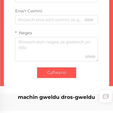
Enw'r Cwmni
0/200
Neges
0/1000
Cyflwyno
machin gweldu dros-gweldu