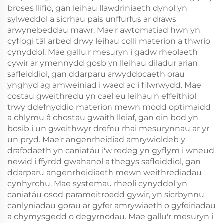
broses llifio, gan leihau llawdriniaeth dynol yn
sylweddol a sicrhau pais unffurfus ar draws
arwynebeddau mawr. Mae'r awtomatiad hwn yn
cyflogi tâl arbed drwy leihau colli materion a thwrio
cynyddol. Mae gallu'r mesuryn i gadw rheolaeth
cywir ar ymennydd gosb yn lleihau diladur arian
safleiddiol, gan ddarparu arwyddocaeth orau
ynghyd ag amweiniad i waed ac i filwrwydd. Mae
costau gweithredu yn cael eu leihau'n effeithiol
trwy ddefnyddio materion mewn modd optimaidd
a chlymu â chostau gwaith lleiaf, gan ein bod yn
bosib i un gweithwyr drefnu rhai mesurynnau ar yr
un pryd. Mae'r angenrheidiad amrywioldeb y
drafodaeth yn caniatáu i'w redeg yn gyflym i wneud
newid i ffyrdd gwahanol a thegys safleiddiol, gan
ddarparu angenrheidiaeth mewn weithrediadau
cynhyrchu. Mae systemau rheoli cynyddol yn
caniatáu osod parameitroedd gywir, yn sicrbynnu
canlyniadau gorau ar gyfer amrywiaeth o gyfeiriadau
a chymysgedd o degyrnodau. Mae gallu'r mesuryn i