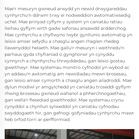
Mae'r mesuryn gwneud arwydd yn newid drwygareddau
cynhyrchu'n ddrwm trwy ei nodweddion awtomatiwsedig
uchel. Mae prinyad cyflym y system yn caniatáu ratiau
lleihau gyflym wrth gadw safonau ansawdd ardderchog.
Mae cynhyrchu a chyflwyno lwybr gynllunio awtomatig yn
leisio amser sefydlu a chasglu angen rhaglen rhedeg
llawenyddol helaeth. Mae gallu'r mesuryn i weithredu'n
parhaus gyda chyfraniad o gynghorwr yn cynyddu
cynnyrch a chynhyrchu thrwyddedau, gan leisio gostau
gweithwyr. Mae systemau monitro cyfnodol yn wybod ac
yn addasu'n awtomatig am newidiadau mewn brosesau,
gan leisio amser cymorth a chasglu angen ailadroddi. Mae
dylun modiwl yr amgylchedd yn caniatáu troseddi gyflym
rhwng brosesau gwneud wahanol a phherchnogaethau,
gan wella'r flesediad gweithredol. Mae systemau crynu
cynyddol a chynllun sylweddol yn caniatáu cyfnodau
swyddogaeth hir, gan gefnogi gofyniadau cynhyrchu mawr
heb orfod torri ar perfformiad.