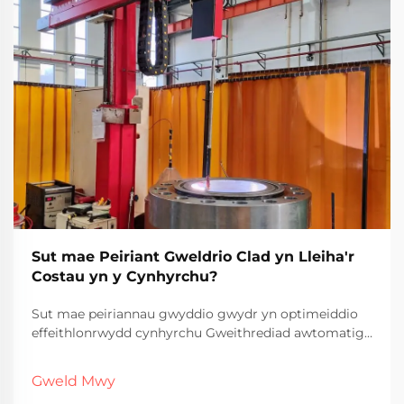
Sut mae Peiriant Gweldrio Clad yn Lleiha'r
Costau yn y Cynhyrchu?
Sut mae peiriannau gwyddio gwydr yn optimeiddio
effeithlonrwydd cynhyrchu Gweithrediad awtomatig
a gostyngiad costau llafur Mae peiriannau gwydr
gwydr yn gweithio'n eithaf eu hunain y dyddiau hyn,
Gweld Mwy
sy'n golygu bod ffatrioedd angen llai o weithwyr yn