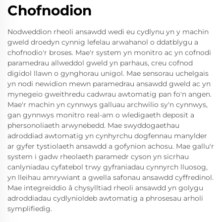
Chofnodion
Nodweddion rheoli ansawdd wedi eu cydlynu yn y machin
gweld droedyn cynnig lefelau arwahanol o ddatblygu a
chofnodio'r broses. Mae'r system yn monitro ac yn cofnodi
paramedrau allweddol gweld yn parhaus, creu cofnod
digidol llawn o gynghorau unigol. Mae sensorau uchelgais
yn nodi newidion mewn paramedrau ansawdd gweld ac yn
mynegeio gweithredu cadwrau awtomatig pan fo'n angen.
Mae'r machin yn cynnwys galluau archwilio sy'n cynnwys,
gan gynnwys monitro real-am o wledigaeth deposit a
phersonoliaeth arwynebedd. Mae swyddogaethau
adroddiad awtomatig yn cynhyrchu dogfennau manylder
ar gyfer tystiolaeth ansawdd a gofynion achosu. Mae gallu'r
system i gadw rheolaeth paramedr cyson yn sicrhau
canlyniadau cyfatebol trwy gyfraniadau cynnyrch lluosog,
yn lleihau amrywiant a gwella safonau ansawdd cyffredinol.
Mae integreiddio â chysylltiad rheoli ansawdd yn golygu
adroddiadau cydlynioldeb awtomatig a phrosesau arholi
symplifiedig.