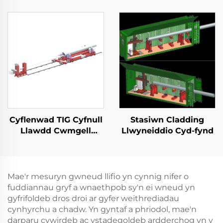
Cyflenwad TIG Cyfnull
Stasiwn Cladding
Llawdd Cwmgell
Llwyneiddio Cyd-fynd
Llawdd Cwmgell
Mae'r mesuryn gwneud llifio yn cynnig nifer o
fuddiannau gryf a wnaethpob sy'n ei wneud yn
gyfrifoldeb dros droi ar gyfer weithrediadau
cynhyrchu a chadw. Yn gyntaf a phriodol, mae'n
darparu cywirdeb ac ystadegoldeb ardderchog yn y