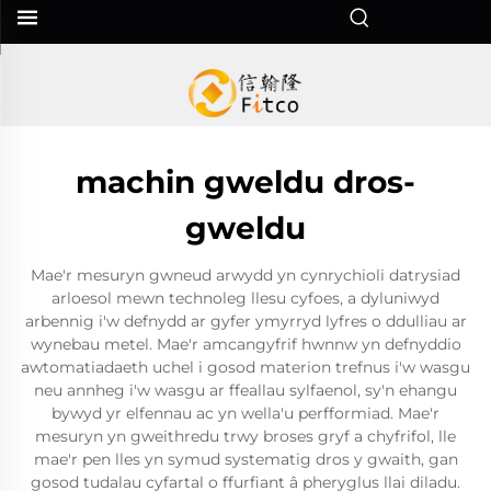
machin gweldu dros-
gweldu
Mae'r mesuryn gwneud arwydd yn cynrychioli datrysiad
arloesol mewn technoleg llesu cyfoes, a dyluniwyd
arbennig i'w defnydd ar gyfer ymyrryd lyfres o ddulliau ar
wynebau metel. Mae'r amcangyfrif hwnnw yn defnyddio
awtomatiadaeth uchel i gosod materion trefnus i'w wasgu
neu annheg i'w wasgu ar ffeallau sylfaenol, sy'n ehangu
bywyd yr elfennau ac yn wella'u perfformiad. Mae'r
mesuryn yn gweithredu trwy broses gryf a chyfrifol, lle
mae'r pen lles yn symud systematig dros y gwaith, gan
gosod tudalau cyfartal o ffurfiant â pheryglus llai diladu.