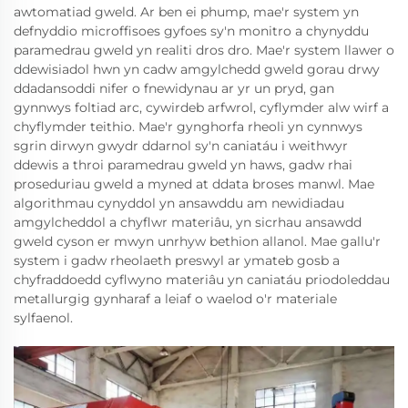
awtomatiad gweld. Ar ben ei phump, mae'r system yn
defnyddio microffisoes gyfoes sy'n monitro a chynyddu
paramedrau gweld yn realiti dros dro. Mae'r system llawer o
ddewisiadol hwn yn cadw amgylchedd gweld gorau drwy
ddadansoddi nifer o fnewidynau ar yr un pryd, gan
gynnwys foltiad arc, cywirdeb arfwrol, cyflymder alw wirf a
chyflymder teithio. Mae'r gynghorfa rheoli yn cynnwys
sgrin dirwyn gwydr ddarnol sy'n caniatáu i weithwyr
ddewis a throi paramedrau gweld yn haws, gadw rhai
proseduriau gweld a myned at ddata broses manwl. Mae
algorithmau cynyddol yn ansawddu am newidiadau
amgylcheddol a chyflwr materiâu, yn sicrhau ansawdd
gweld cyson er mwyn unrhyw bethion allanol. Mae gallu'r
system i gadw rheolaeth preswyl ar ymateb gosb a
chyfraddoedd cyflwyno materiâu yn caniatáu priodoleddau
metallurgig gynharaf a leiaf o waelod o'r materiale
sylfaenol.