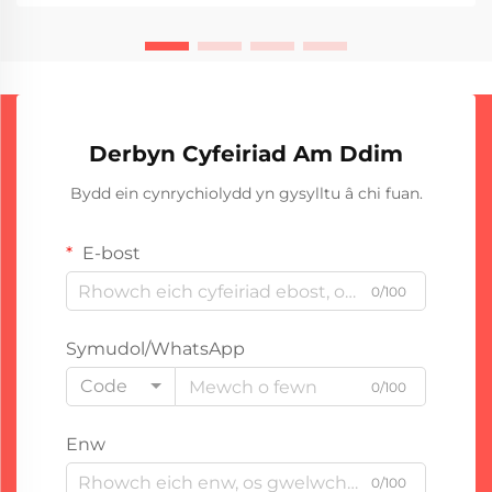
sefyll drosodd nhw drwy Y achub...
Derbyn Cyfeiriad Am Ddim
Bydd ein cynrychiolydd yn gysylltu â chi fuan.
E-bost
0/100
Symudol/WhatsApp
Code
0/100
Enw
0/100