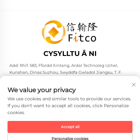
CYSYLLTU Â NI
Add: Rhif. 583, Ffordd Xintang, Ardal Technoleg Uchel,
Kunshan, Dinas Suzhou, Swyddfa Gwladol Jiangsu, T. F.
Tsieana. 215316
Ffôn:
+86-137 6186 0079
We value your privacy
E-bost:
[email protected]
We use cookies and similar tools to provide our services.
If you don't want to accept all cookies, click Personalize
cookies.
Hawlfraint © 2026 Faith-Han Intelligent Technology Co., Ltd.
Cediged yr holl hawliau. -
Polisi Preifatrwydd
Accept all
Personalize cookies