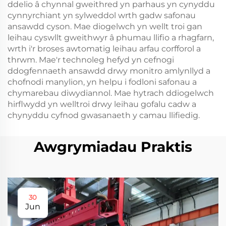
ddelio â chynnal gweithred yn parhaus yn cynyddu
cynnyrchiant yn sylweddol wrth gadw safonau
ansawdd cyson. Mae diogelwch yn wellt troi gan
leihau cyswllt gweithwyr â phumau llifio a rhagfarn,
wrth i'r broses awtomatig leihau arfau corfforol a
thrwm. Mae'r technoleg hefyd yn cefnogi
ddogfennaeth ansawdd drwy monitro amlynllyd a
chofnodi manylion, yn helpu i fodloni safonau a
chymarebau diwydiannol. Mae hytrach ddiogelwch
hirflwydd yn welltroi drwy leihau gofalu cadw a
chynyddu cyfnod gwasanaeth y camau llifiedig.
Awgrymiadau Praktis
30
Jun