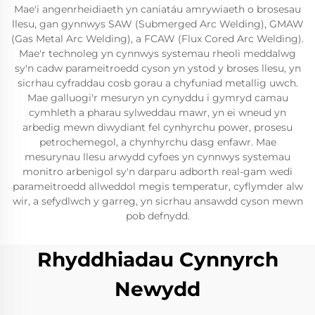
Mae'i angenrheidiaeth yn caniatáu amrywiaeth o brosesau
llesu, gan gynnwys SAW (Submerged Arc Welding), GMAW
(Gas Metal Arc Welding), a FCAW (Flux Cored Arc Welding).
Mae'r technoleg yn cynnwys systemau rheoli meddalwg
sy'n cadw parameitroedd cyson yn ystod y broses llesu, yn
sicrhau cyfraddau cosb gorau a chyfuniad metallig uwch.
Mae galluogi'r mesuryn yn cynyddu i gymryd camau
cymhleth a pharau sylweddau mawr, yn ei wneud yn
arbedig mewn diwydiant fel cynhyrchu power, prosesu
petrochemegol, a chynhyrchu dasg enfawr. Mae
mesurynau llesu arwydd cyfoes yn cynnwys systemau
monitro arbenigol sy'n darparu adborth real-gam wedi
parameitroedd allweddol megis temperatur, cyflymder alw
wir, a sefydlwch y garreg, yn sicrhau ansawdd cyson mewn
pob defnydd.
Rhyddhiadau Cynnyrch
Newydd