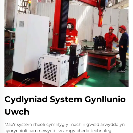
Cydlyniad System Gynllunio
Uwch
Mae'r system rheoli cymhlyg y machin gweld arwyddo yn
cynrychioli cam newydd i'w amgylchedd technoleg