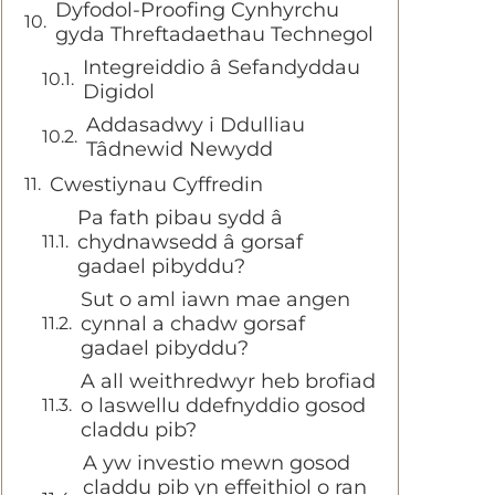
Dyfodol-Proofing Cynhyrchu
gyda Threftadaethau Technegol
Integreiddio â Sefandyddau
Digidol
Addasadwy i Ddulliau
Tâdnewid Newydd
Cwestiynau Cyffredin
Pa fath pibau sydd â
chydnawsedd â gorsaf
gadael pibyddu?
Sut o aml iawn mae angen
cynnal a chadw gorsaf
gadael pibyddu?
A all weithredwyr heb brofiad
o laswellu ddefnyddio gosod
claddu pib?
A yw investio mewn gosod
claddu pib yn effeithiol o ran