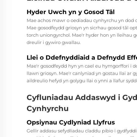
Hyder Uwch yn y Gosod Tâl
Mae achos mawr o oediadau cynhyrchu yn dod o 
Mae gosodfeydd griosyn yn sicrhau gosod tâl op
torch uniongyrchol. Mae'r hyder hon yn lleihau 
dreulir i gywiro gwallau.
Llei o Ddefnyddiaid a Defnydd Ef
Mae'r gosodfeydd hyn yn cael eu hymgorffori i d
llawn griosyn. Mae'r canlyniad yn gostau llai ar 
aildreulio hefyd yn golygu llai o ynni a llafur s
Cyfluniadau Addaswyd i Gy
Cynhyrchu
Opsiynau Cydlyniad Llyfrus
Gellir addasu sefydliadau claddu pibio i gydfydd