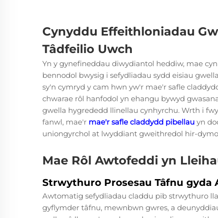
Cynyddu Effeithloniadau Gw
Tâdfeilio Uwch
Yn y gynefineddau diwydiantol heddiw, mae cynn
bennodol bwysig i sefydliadau sydd eisiau gwell
sy'n cymryd y cam hwn yw'r
mae'r safle claddyd
chwarae rôl hanfodol yn ehangu bywyd gwasana
gwella hygrededd llinellau cynhyrchu. Wrth i f
fanwl, mae'r
mae'r safle claddydd pibellau
yn dod
uniongyrchol at lwyddiant gweithredol hir-dymo
Mae Rôl Awtofeddi yn Lleih
Strwythuro Prosesau Tâfnu gyda
Awtomatig
sefydliadau claddu pib
strwythuro ll
gyflymder tâfnu, mewnbwn gwres, a deunyddiau 