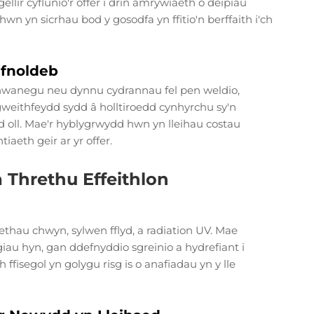
gellir cyflunio'r offer i drin amrywiaeth o deipiau
 yn sicrhau bod y gosodfa yn ffitio'n berffaith i'ch
afnoldeb
ychwanegu neu dynnu cydrannau fel pen weldio,
weithfeydd sydd â holltiroedd cynhyrchu sy'n
oll. Mae'r hyblygrwydd hwn yn lleihau costau
aeth geir ar yr offer.
Threthu Effeithlon
thau chwyn, sylwen fflyd, a radiation UV. Mae
iau hyn, gan ddefnyddio sgreinio a hydrefiant i
ffisegol yn golygu risg is o anafiadau yn y lle