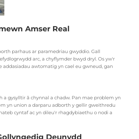
o mewn Amser Real
orth parhaus ar paramedriau gwyddio. Gall
fydlogrwydd arc, a chyflymder bwyd dryl. Os yw'r
mae addasiadau awtomatig yn cael eu gwneud, gan
 a gysylltir â chynnal a chadw. Pan mae problem yn
lem yn union a darparu adborth y gellir gweithredu
ateb cyntaf ac yn dileu'r rhagdybiaethu o nodi a
 Gollyngedig Deunydd