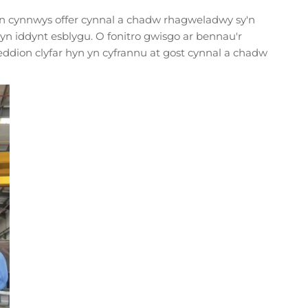
yn cynnwys offer cynnal a chadw rhagweladwy sy'n
 iddynt esblygu. O fonitro gwisgo ar bennau'r
ddion clyfar hyn yn cyfrannu at gost cynnal a chadw