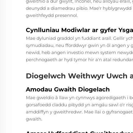
gweithio â dur gwyllt, Inconel, neu alloyau eraill, 
deunydd a diamedrau pibio. Mae'r hyblygrwydd hwn
gweithfeydd presennol.
Cynlluniau Modiwlar ar gyfer Ysg
Mae dyluniad graddol yn fuddiant arall. Gellir 
symudiadau, neu fforddwyr gwin yn ôl angen y g
newid, heb angen investio mewn system newydd 
perchnogaeth ar hyd tymor hir a'n atal redundanti
Diogelwch Weithwyr Uwch a 
Amodau Gwaith Diogelach
Mae gweldio â llaw yn cynnwys agoredigaeth i be
gorsafoedd claddu pibydd yn amgáu sawl o'r risg
amddiffyn y gweithredwr. Mae llai o gyfranogaeth 
gwaith.