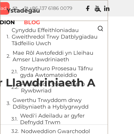
iad
+86-137 6186 0079
Ystadegau
DION
BLOG
Cynyddu Effeithloniadau
Gweithredol Trwy Datblygiadau
Tâdfeilio Uwch
Mae Rôl Awtofeddi yn Lleihau
Amser Llawdriniaeth
Strwythuro Prosesau Tâfnu
gyda Awtomateiddio
r Llawdriniaeth A
Ansawdd Cyson â Llei o
Rywbwriad
Gwerthu Trwyddom drwy
Ddibyniaeth a Hyblygrwydd
Wedi'i Adeiladu ar gyfer
Defnydd Trwm
Nodweddion Gwarchodol