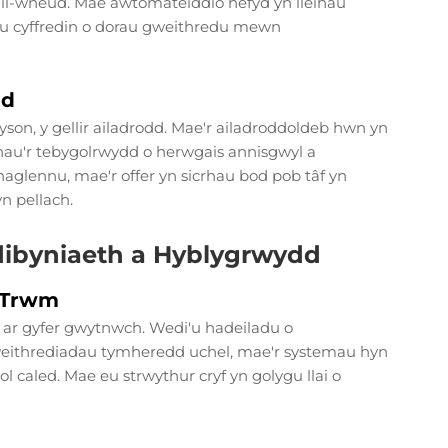
 ail-wneud. Mae awtomateiddio hefyd yn lleihau
lau cyffredin o dorau gweithredu mewn
ad
son, y gellir ailadrodd. Mae'r ailadroddoldeb hwn yn
ihau'r tebygolrwydd o herwgais annisgwyl a
rhaglennu, mae'r offer yn sicrhau bod pob tâf yn
 pellach.
ibyniaeth a Hyblygrwydd
d Trwm
u ar gyfer gwytnwch. Wedi'u hadeiladu o
weithrediadau tymheredd uchel, mae'r systemau hyn
 caled. Mae eu strwythur cryf yn golygu llai o