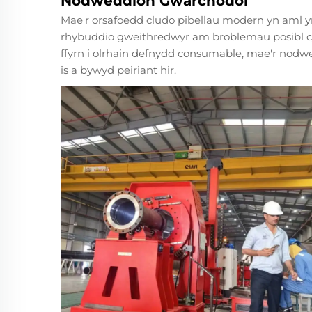
Nodweddion Gwarchodol
Mae'r orsafoedd cludo pibellau modern yn aml 
rhybuddio gweithredwyr am broblemau posibl cyn
ffyrn i olrhain defnydd consumable, mae'r nodwe
is a bywyd peiriant hir.