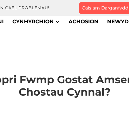
Cais am Darganfydd
YN CAEL PROBLEMAU!
I
CYNHYRCHION
ACHOSION
NEWYD
Gopri Fwmp Gostat Amse
Chostau Cynnal?