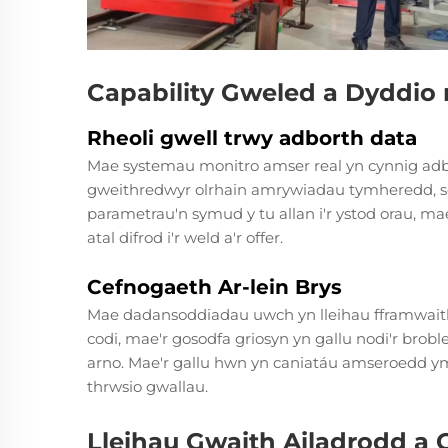
Capability Gweled a Dyddi
Rheoli gwell trwy adborth data
Mae systemau monitro amser real yn cynnig adb
gweithredwyr olrhain amrywiadau tymheredd, se
parametrau'n symud y tu allan i'r ystod orau, 
atal difrod i'r weld a'r offer.
Cefnogaeth Ar-lein Brys
Mae dadansoddiadau uwch yn lleihau fframwaith
codi, mae'r gosodfa griosyn yn gallu nodi'r brob
arno. Mae'r gallu hwn yn caniatáu amseroedd ym
thrwsio gwallau.
Lleihau Gwaith Ailadrodd a