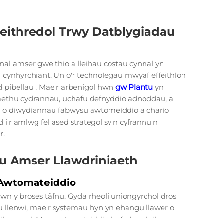
eithredol Trwy Datblygiadau
al amser gweithio a lleihau costau cynnal yn
a cynhyrchiant. Un o'r technolegau mwyaf effeithlon
d pibellau
. Mae'r arbenigol hwn
gw Plantu
yn
ethu cydrannau, uchafu defnyddio adnoddau, a
wy o diwydiannau fabwysu awtomeiddio a chario
 i'r amlwg fel ased strategol sy'n cyfrannu'n
r.
au Amser Llawdriniaeth
 Awtomateiddio
awn y broses tâfnu. Gyda rheoli uniongyrchol dros
llenwi, mae'r systemau hyn yn ehangu llawer o