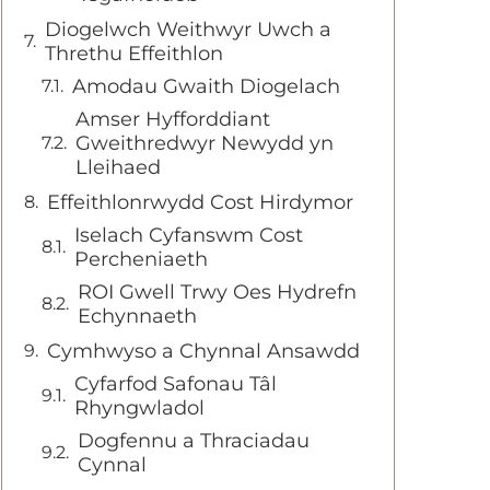
Diogelwch Weithwyr Uwch a
Threthu Effeithlon
Amodau Gwaith Diogelach
Amser Hyfforddiant
Gweithredwyr Newydd yn
Lleihaed
Effeithlonrwydd Cost Hirdymor
Iselach Cyfanswm Cost
Percheniaeth
ROI Gwell Trwy Oes Hydrefn
Echynnaeth
Cymhwyso a Chynnal Ansawdd
Cyfarfod Safonau Tâl
Rhyngwladol
Dogfennu a Thraciadau
Cynnal