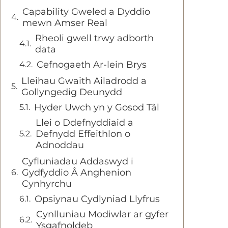
Capability Gweled a Dyddio
mewn Amser Real
Rheoli gwell trwy adborth
data
Cefnogaeth Ar-lein Brys
Lleihau Gwaith Ailadrodd a
Gollyngedig Deunydd
Hyder Uwch yn y Gosod Tâl
Llei o Ddefnyddiaid a
Defnydd Effeithlon o
Adnoddau
Cyfluniadau Addaswyd i
Gydfyddio Â Anghenion
Cynhyrchu
Opsiynau Cydlyniad Llyfrus
Cynlluniau Modiwlar ar gyfer
Ysgafnoldeb