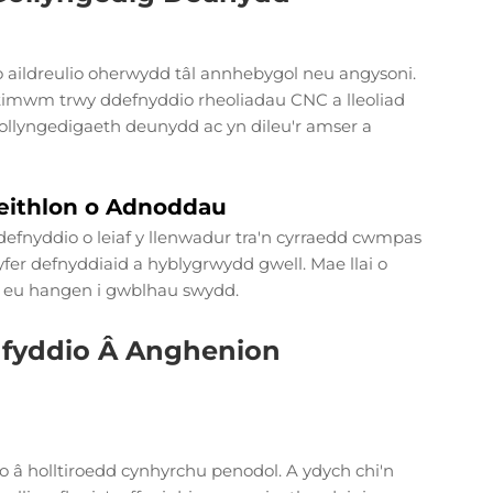
aildreulio oherwydd tâl annhebygol neu angysoni.
timwm trwy ddefnyddio rheoliadau CNC a lleoliad
gollyngedigaeth deunydd ac yn dileu'r amser a
feithlon o Adnoddau
defnyddio o leiaf y llenwadur tra'n cyrraedd cwmpas
gyfer defnyddiaid a hyblygrwydd gwell. Mae llai o
ydd eu hangen i gwblhau swydd.
dfyddio Â Anghenion
io â holltiroedd cynhyrchu penodol. A ydych chi'n