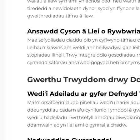
wallau â llaw sy'n aml yn achosi oedi neu waith
tirededd a newidolaeth dynol, sydd yn ffynonel
gweithrediadau tâfnu â llaw.
Ansawdd Cyson â Llei o Rywbwri
Mae sefydliadau claddu pib yn cyflwyno tâfnau cy
lleihau'r siawns am weldi annheilwadwy, gan le
stopiadau llinell. Trwy integreiddio gosodiadau 
cyrraedd safonau ansawdd gogydd heb orchymyn
Gwerthu Trwyddom drwy Dd
Wedi'i Adeiladu ar gyfer Defnyd
Mae'r orsafoedd cludo pibellau wedi'u hadeilad
ddeunyddiau cadarn a'u cynllunio i ymdopi â g
wedi'u hadeiladu i wrthsefyll amodau diwydiannol
ddamwain ac yn llai aml o gynnal a chadw.