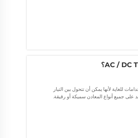
املات AC / DC TIG متعددة الاستخدامات للغاية لأنها يمكن أن تتحول بين التيار
ني أنها تعمل بشكل جيد على جميع أنواع المعادن سميكة أو رقيقة.