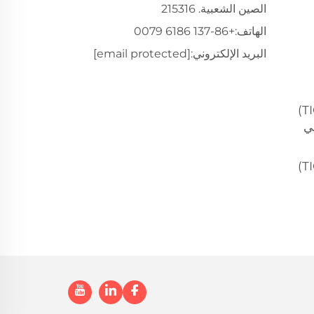
الصين الشعبية. 215316
الهاتف:
+86-137 6186 0079
البريد الإلكتروني:
[email protected]
معدات لحام التنجستن الخامل (TIG)
لي
معدات لحام التنجستن الخامل (TIG)