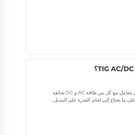
التنوع والدقة من حاويات AC / DC TIG أصبحت حاويات TIG التي تتعامل مع كل من طاقة AC و DC شائعة
على ما يحتاج إلى لحام. القدرة على التبديل...