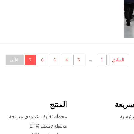
...
السابق
1
3
4
5
6
7
التالي
سريعة
المنتج
رئيسية
محطة تغليف عمودي مدمجة
محطة تغليف ETR